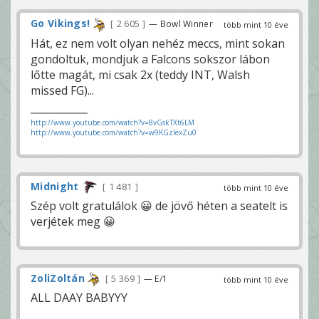
Go Vikings!
2 605
— Bowl Winner
több mint 10 éve
Hát, ez nem volt olyan nehéz meccs, mint sokan
gondoltuk, mondjuk a Falcons sokszor lábon
lőtte magát, mi csak 2x (teddy INT, Walsh
missed FG)...
http://www.youtube.com/watch?v=8vGskTXt6LM
http://www.youtube.com/watch?v=w9KGzIexZu0
Midnight
1 481
több mint 10 éve
Szép volt gratulálok 😀 de jövő héten a seatelt is
verjétek meg 😀
ZoliZoltán
5 369
— E/1
több mint 10 éve
ALL DAAY BABYYY