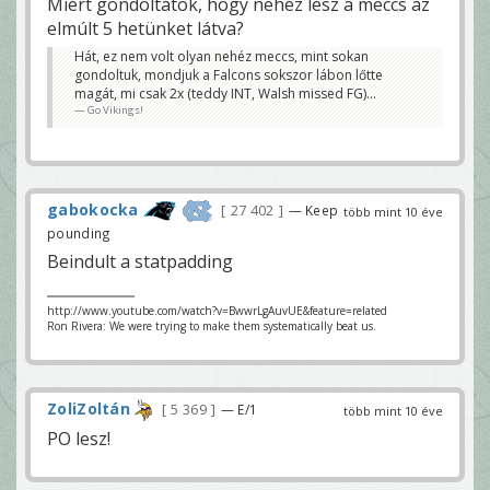
Miért gondoltátok, hogy nehéz lesz a meccs az
elmúlt 5 hetünket látva?
Hát, ez nem volt olyan nehéz meccs, mint sokan
gondoltuk, mondjuk a Falcons sokszor lábon lőtte
magát, mi csak 2x (teddy INT, Walsh missed FG)...
Go Vikings!
gabokocka
27 402
— Keep
több mint 10 éve
pounding
Beindult a statpadding
http://www.youtube.com/watch?v=BwwrLgAuvUE&feature=related
Ron Rivera: We were trying to make them systematically beat us.
ZoliZoltán
5 369
— E/1
több mint 10 éve
PO lesz!