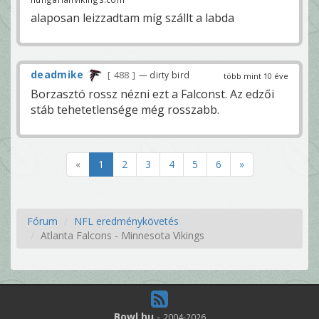
alaposan leizzadtam míg szállt a labda
deadmike
488
— dirty bird
több mint 10 éve
Borzasztó rossz nézni ezt a Falconst. Az edzői
stáb tehetetlensége még rosszabb.
«
1
2
3
4
5
6
»
Fórum
NFL eredménykövetés
Atlanta Falcons - Minnesota Vikings
Bowl.hu
-
2004-2026