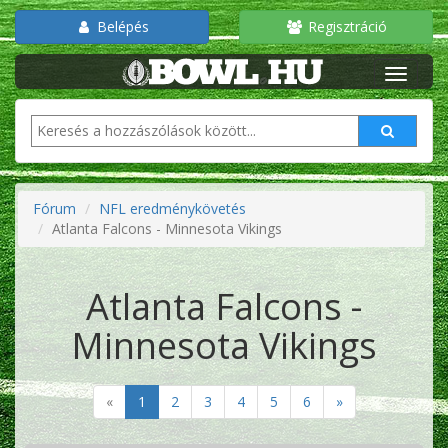
Belépés
Regisztráció
Fórum
NFL eredménykövetés
Atlanta Falcons - Minnesota Vikings
Atlanta Falcons -
Minnesota Vikings
«
1
2
3
4
5
6
»