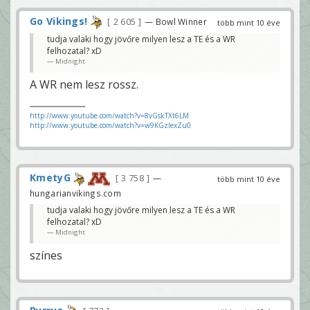
Go Vikings!
2 605
— Bowl Winner
több mint 10 éve
tudja valaki hogy jövőre milyen lesz a TE és a WR
felhozatal? xD
Midnight
A WR nem lesz rossz.
http://www.youtube.com/watch?v=8vGskTXt6LM
http://www.youtube.com/watch?v=w9KGzIexZu0
KmetyG
3 758
—
több mint 10 éve
hungarianvikings.com
tudja valaki hogy jövőre milyen lesz a TE és a WR
felhozatal? xD
Midnight
színes