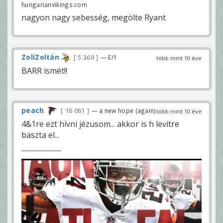
hungarianvikings.com
nagyon nagy sebesség, megölte Ryant
ZoliZoltán
5 369
— E/1
több mint 10 éve
BARR ismét!!
peach
16 061
— a new hope (again)
több mint 10 éve
4&1re ezt hívni jézusom... akkor is h levitre
baszta el...