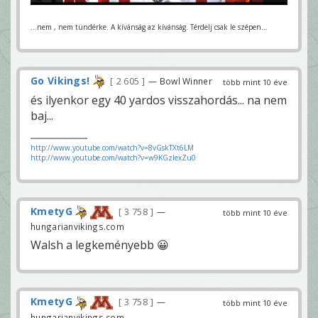
...nem , nem tündérke. A kívánság az kívánság. Térdelj csak le szépen...
Go Vikings!
2 605
— Bowl Winner
több mint 10 éve
és ilyenkor egy 40 yardos visszahordás... na nem
baj...
http://www.youtube.com/watch?v=8vGskTXt6LM
http://www.youtube.com/watch?v=w9KGzIexZu0
KmetyG
3 758
—
több mint 10 éve
hungarianvikings.com
Walsh a legkeményebb 😀
KmetyG
3 758
—
több mint 10 éve
hungarianvikings.com