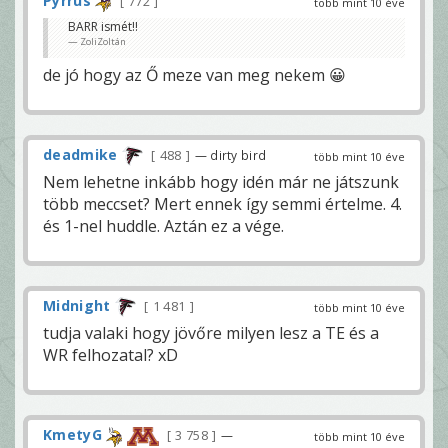
Pyrrus
772
több mint 10 éve
BARR ismét!!
ZoliZoltán
de jó hogy az Ő meze van meg nekem 😀
deadmike
488
— dirty bird
több mint 10 éve
Nem lehetne inkább hogy idén már ne játszunk
több meccset? Mert ennek így semmi értelme. 4.
és 1-nel huddle. Aztán ez a vége.
Midnight
1 481
több mint 10 éve
tudja valaki hogy jövőre milyen lesz a TE és a
WR felhozatal? xD
KmetyG
3 758
—
több mint 10 éve