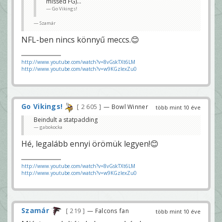
missed FG)...
Go Vikings!
Szamár
NFL-ben nincs könnyű meccs.😊
http://www.youtube.com/watch?v=8vGskTXt6LM
http://www.youtube.com/watch?v=w9KGzIexZu0
Go Vikings!
2 605
— Bowl Winner
több mint 10 éve
Beindult a statpadding
gabokocka
Hé, legalább ennyi örömük legyen!😊
http://www.youtube.com/watch?v=8vGskTXt6LM
http://www.youtube.com/watch?v=w9KGzIexZu0
Szamár
219
— Falcons fan
több mint 10 éve