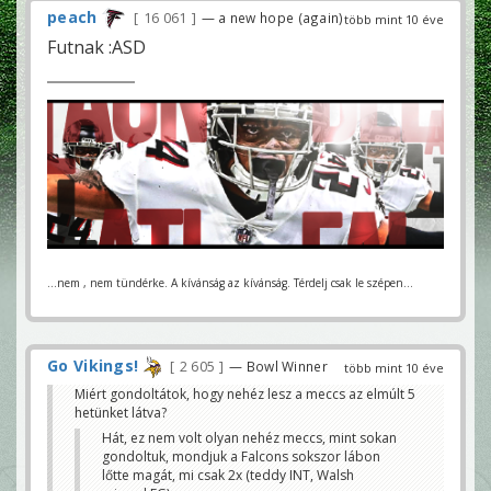
peach
16 061
— a new hope (again)
több mint 10 éve
Futnak :ASD
...nem , nem tündérke. A kívánság az kívánság. Térdelj csak le szépen...
Go Vikings!
2 605
— Bowl Winner
több mint 10 éve
Miért gondoltátok, hogy nehéz lesz a meccs az elmúlt 5
hetünket látva?
Hát, ez nem volt olyan nehéz meccs, mint sokan
gondoltuk, mondjuk a Falcons sokszor lábon
lőtte magát, mi csak 2x (teddy INT, Walsh