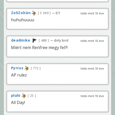
ZoliZoltán
5 369
— E/1
több mint 10 éve
huhuhuuuu
deadmike
488
— dirty bird
több mint 10 éve
Miért nem Renfree megy fel?!
Pyrrus
772
több mint 10 éve
AP rulez
pluhi
25
több mint 10 éve
All Day!