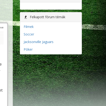
Felkapott fórum témák
Filmek
éve
Soccer
Jacksonville Jaguars
Póker
e
,
et