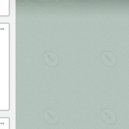
éve
éve