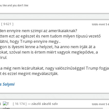
 like and you don't like
9 621
több mint 5 
iden ennyire nem szimpi az amerikaiaknak?
tem ezt az egészet és nem tudom milyen típusú vezető
látni, hogy Trump ennyire megy...
n is ilyesmi lenne a helyzet, ha anno nem írják át a
yokat, szóval nem is értem miért vagyok meglepődve, a
irul.
a még nem lezárultakat, nagy valószínűséggel Trump fogja
t és ezzel megint megválasztják.
s Solymi
16 174
— zászló zászló szív
több mint 5 