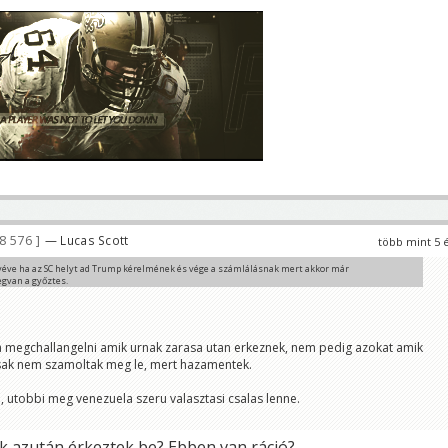
8 576
— Lucas Scott
több mint 5 
véve ha az SC helyt ad Trump kérelmének és vége a számlálásnak mert akkor már
gvan a győztes.
csebi
gtörténik, akkor USA-ban polgárháborús helyzet lesz.
Pappa
ja megchallangelni amik urnak zarasa utan erkeznek, nem pedig azokat amik
nem ezt mondta Trump 😊
sak nem szamoltak meg le, mert hazamentek.
, utobbi meg venezuela szeru valasztasi csalas lenne.
ik azután érkeztek be? Ebben van ráció?