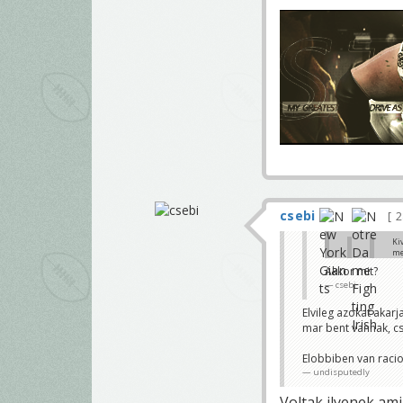
csebi
2
Ki
me
Akkor mit?
csebi
Ha ez me
Gyurma 
Elvileg azokat akar
Meg jo, hogy 
mar bent vannak, c
undisputedly
Elobbiben van racio
undisputedly
Voltak ilyenek am