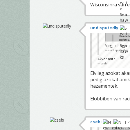
Wisconsinra van es
undisputedly
Kivéve h
győztes.
csebi
Meg jo, hogy 
undisputedly
Ha ez megtört
Gyurma Pappa
Akkor mit?
csebi
Elvileg azokat ak
pedig azokat amik
hazamentek.
Elobbiben van raci
csebi
2
Kivéve ha az 