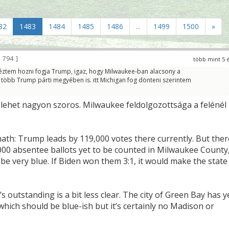
82
1483
1484
1485
1486
...
1499
1500
»
 794
több mint 5 
éztem hozni fogja Trump, igaz, hogy Milwaukee-ban alacsony a
 több Trump párti megyében is. itt Michigan fog dönteni szerintem
lehet nagyon szoros. Milwaukee feldolgozottsága a felénél
th: Trump leads by 119,000 votes there currently. But ther
000 absentee ballots yet to be counted in Milwaukee County
o be very blue. If Biden won them 3:1, it would make the state
s outstanding is a bit less clear. The city of Green Bay has y
 which should be blue-ish but it’s certainly no Madison or