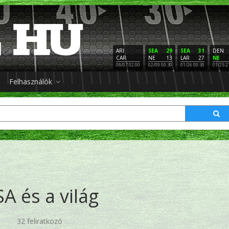
ARI
SEA
29
SEA
31
DEN
CAR
NE
13
LAR
27
NE
08/07 02:00
02/09 00:30
01/26 00:30
01/25 2
Felhasználók
A és a világ
32 feliratkozó