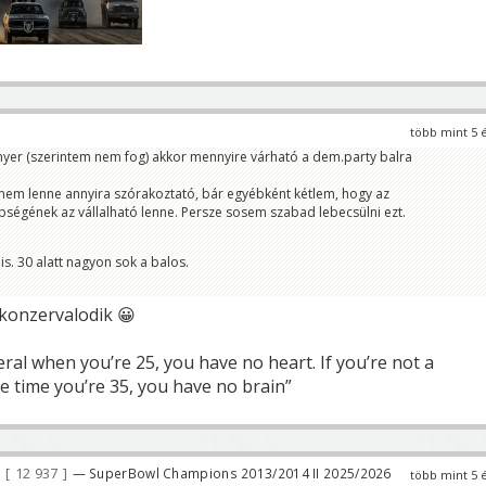
több mint 5 
yer (szerintem nem fog) akkor mennyire várható a dem.party balra
em lenne annyira szórakoztató, bár egyébként kétlem, hogy az
bségének az vállalható lenne. Persze sosem szabad lebecsülni ezt.
is. 30 alatt nagyon sok a balos.
konzervalodik 😀
beral when you’re 25, you have no heart. If you’re not a
e time you’re 35, you have no brain”
12 937
— SuperBowl Champions 2013/2014 II 2025/2026
több mint 5 