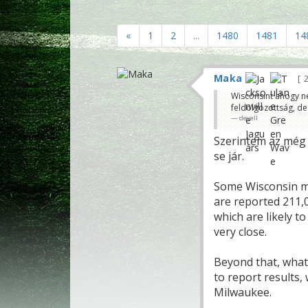
«
1
2
...
1480
1481
14
Maka
2
Wisconsint ahogy n
feldolgozottság, de
deyell
Szerintem az még 
se jár.
Some Wisconsin ma
are reported 211,
which are likely t
very close.
Beyond that, what’
to report results,
Milwaukee.