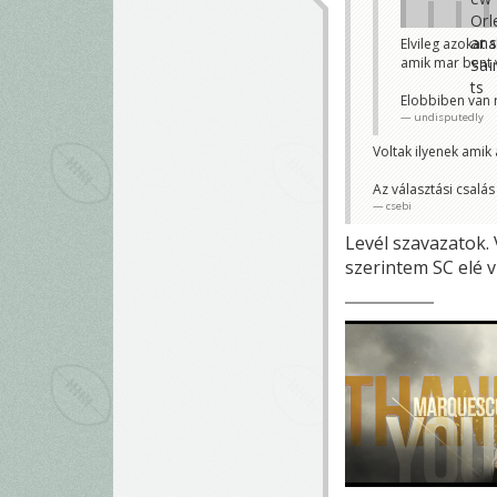
Elvileg azokat
amik mar bent 
Ha
Elobbiben van r
Meg jo,
undisputedly
undisput
Akkor mit?
Voltak ilyenek amik
csebi
Az választási csalá
csebi
Levél szavazatok. 
szerintem SC elé v