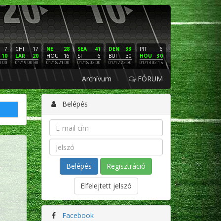
7
CHI
17
NE
28
SEA
41
DEN
33
PIT
6
NE
16
PHI
10
LAR
20
HOU
16
SF
6
BUF
30
HOU
30
LAC
3
SF
1:00
01/19 00:30
01/18 21:00
01/18 02:00
01/17 22:30
01/13 02:15
01/12 02:00
01/11 22:
Archívum
FÓRUM
Belépés
Regisztráció
Elfelejtett jelszó
Facebook