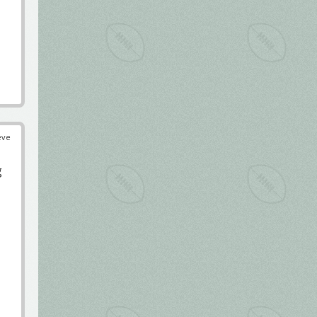
éve
g