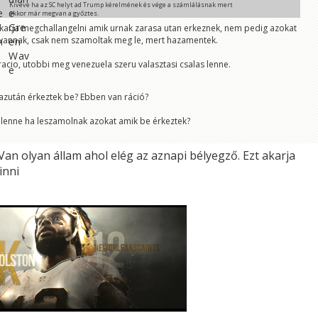
Kivéve ha az SC helyt ad Trump kérelmének és vége a számlálásnak mert
akkor már megvan a győztes.
csebi
 akarja megchallangelni amik urnak zarasa utan erkeznek, nem pedig azokat
vannak, csak nem szamoltak meg le, mert hazamentek.
 ez megtörténik, akkor USA-ban polgárháborús helyzet lesz.
Gyurma Pappa
acio, utobbi meg venezuela szeru valasztasi csalas lenne.
 hogy nem ezt mondta Trump 😊
edly
 azután érkeztek be? Ebben van ráció?
s lenne ha leszamolnak azokat amik be érkeztek?
Van olyan állam ahol elég az aznapi bélyegző. Ezt akarja
inni