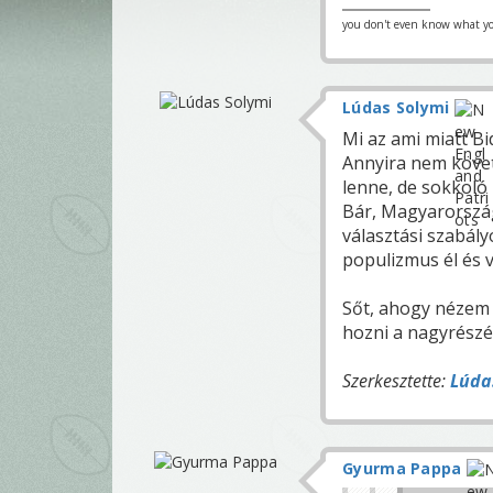
you don't even know what you
Lúdas Solymi
Mi az ami miatt B
Annyira nem követ
lenne, de sokkoló 
Bár, Magyarországo
választási szabál
populizmus él és v
Sőt, ahogy nézem 
hozni a nagyrészé
Szerkesztette:
Lúda
Gyurma Pappa