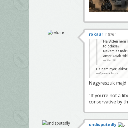
rokaur
876
Ha Biden nem n
tolódása?
Nekem az már n
amerikaiak töb
Klaci79
Ha nem nyer, akkor 
Gyurma Pappa
Nagyreszuk majd 
“If you’re not a li
conservative by th
undisputedly