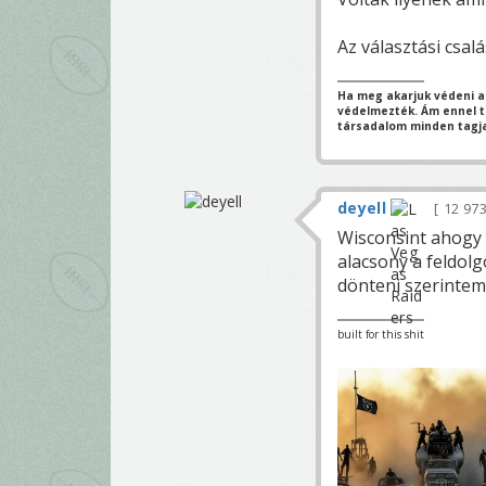
Az választási csa
Ha meg akarjuk védeni a
védelmezték. Ám ennel tö
társadalom minden tagja
deyell
12 97
Wisconsint ahogy
alacsony a feldol
dönteni szerintem
built for this shit