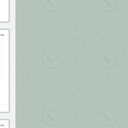
éve
éve