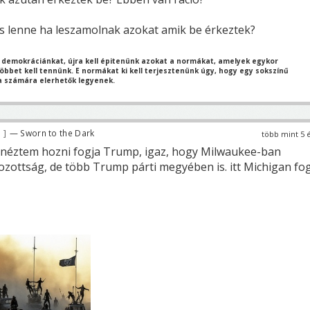
lás lenne ha leszamolnak azokat amik be érkeztek?
 demokráciánkat, újra kell épitenünk azokat a normákat, amelyek egykor
bbet kell tennünk. E normákat ki kell terjesztenünk úgy, hogy egy sokszínű
 számára elerhetők legyenek.
3
— Sworn to the Dark
több mint 5 
 néztem hozni fogja Trump, igaz, hogy Milwaukee-ban
gozottság, de több Trump párti megyében is. itt Michigan fo