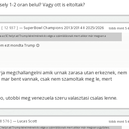
ely 1-2 oran belul? Vagy ott is eltoltak?
12 937
— SuperBowl Champions 2013/2014 II 2025/2026
több mint 5 
a az SC helyt ad Trump kérelmének és vége a számlálásnak mert akkor már megvan a
nem ezt mondta Trump 😊
énik, akkor USA-ban polgárháborús helyzet lesz.
arja megchallangelni amik urnak zarasa utan erkeznek, nem
 mar bent vannak, csak nem szamoltak meg le, mert
o, utobbi meg venezuela szeru valasztasi csalas lenne.
8 576
— Lucas Scott
több mint 5 
SC helyt ad Trump kérelmének és vége a számlálásnak mert akkor már megvan a győztes.