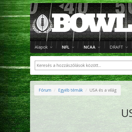
Alapok
NFL
NCAA
DRAFT
Fórum
Egyéb témák
USA és a világ
US