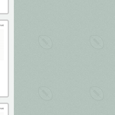
éve
éve