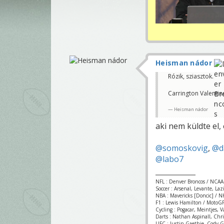
Heisman nádor
Rózik, sziasztok.
Carrington Valenti
Heisman nádor
aki nem küldte el,
@somoskovig
,
@d
@labo7
NFL : Denver Broncos / NCAA
Soccer : Arsenal, Levante, La
NBA : Mavericks [Doncic] / NH
F1 : Lewis Hamilton / MotoGP
Cycling : Pogacar, Meintjes, 
Darts : Nathan Aspinall, Chr
UFC : Justin Gaethje, Cody 