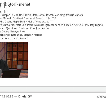
hris Stoll - mehet
 : Oregon Ducks, BYU, Penn State, Iowa / Peyton Manning, Marcus Mariota
zio, Millwall, Stuttgart / National Teams : HUN, ESP
L : Ducks, Maple Leafs / MLB : Twins, Astros
 : Marc & Alex Marquez, Pedro Acosta (és igazából mindenki más) / NASCAR : #22 Joey Logano
Valter, Quintana, Contador, Cras, Juan Ayuso
is Dobey, Gerwyn Price
Garbrandt, Nate Diaz, Brandon Moreno
 Tennis : Federer, Alcaraz
12 652
— Chiefs GM
5 hóna