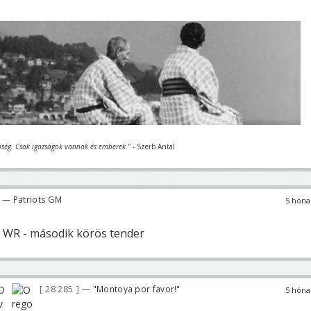
iség. Csak igazságok vannak és emberek."
- Szerb Antal
— Patriots GM
5 hóna
 WR - második körös tender
28 285
— "Montoya por favor!"
5 hóna