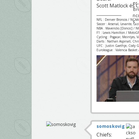
Scott Matlock és C
NFL : Denver Broncos / NCAA
Soccer : Arsenal, Levante, La
NBA : Mavericks [Doncic] / NH
F1 : Lewis Hamilton / MotoGP
Cycling : Pogacar, Meintjes, 
Darts : Nathan Aspinall, Chr
UFC : Justin Gaethje, Cody 
Euroleague : Valencia Basket /
somoskovig
Chiefs: