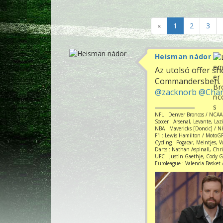
«
1
2
3
Heisman nádor
Az utolsó offer s
Commandersben.
@zacknorb
@Char
NFL : Denver Broncos / NCAA
Soccer : Arsenal, Levante, La
NBA : Mavericks [Doncic] / NH
F1 : Lewis Hamilton / MotoGP
Cycling : Pogacar, Meintjes, 
Darts : Nathan Aspinall, Chr
UFC : Justin Gaethje, Cody 
Euroleague : Valencia Basket /