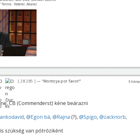
 Tennis : Federer, Alcaraz
28 285
— "Montoya por favor!"
5 hóna
ine, CB (Commenderst) kéne beárazni
ankodavid
,
@Egon bá
,
@Rajna
(?),
@Spigo
,
@zacknorb
,
 is szükség van pótróziként