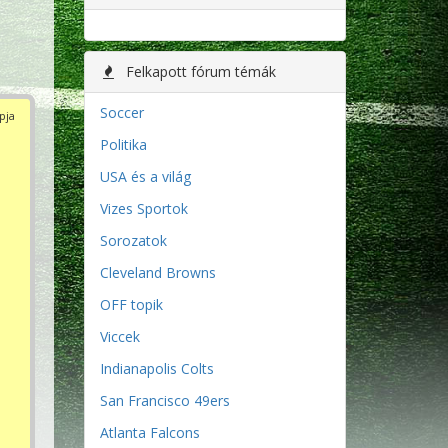
Felkapott fórum témák
Soccer
pja
Politika
USA és a világ
Vizes Sportok
Sorozatok
Cleveland Browns
OFF topik
Viccek
Indianapolis Colts
San Francisco 49ers
Atlanta Falcons