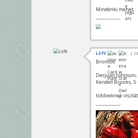
Mindenki mehet.
Löfli
24
Broncos
Desjuan Johnson, 
Kendell Brooks, S 
többieknek viszlát