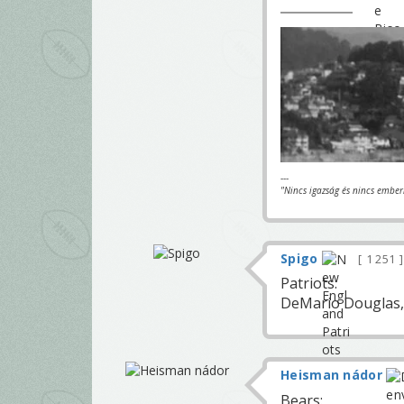
---
"Nincs igazság és nincs ember
Spigo
1 251
Patriots:
DeMario Douglas,
Heisman nádor
Bears: