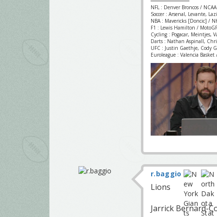
NFL : Denver Broncos / NCAA
Soccer : Arsenal, Levante, La
NBA : Mavericks [Doncic] / NH
F1 : Lewis Hamilton / MotoGP
Cycling : Pogacar, Meintjes, 
Darts : Nathan Aspinall, Chr
UFC : Justin Gaethje, Cody 
Euroleague : Valencia Basket /
r.baggio
Lions
Jarrick Bernard-