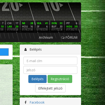
7
CHI
17
NE
28
SEA
41
DEN
33
PIT
6
NE
16
PHI
10
LAR
20
HOU
16
SF
6
BUF
30
HOU
30
LAC
3
SF
1:00
01/19 00:30
01/18 21:00
01/18 02:00
01/17 22:30
01/13 02:15
01/12 02:00
01/11 22:
Archívum
FÓRUM
Belépés
Regisztráció
Elfelejtett jelszó
Facebook