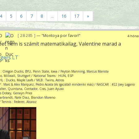
4
5
6
7
8
...
16
17
»
28 285
— "Montoya por favor!"
4 hóna
heet nem is számít matematikailag, Valentine marad a
gers LT
 : Oregon Ducks, BYU, Penn State, Iowa / Peyton Manning, Marcus Mariota
zio, Millwall, Stuttgart / National Teams : HUN, ESP
L : Ducks, Maple Leafs / MLB : Twins, Astros
 : Marc & Alex Marquez, Pedro Acosta (és igazából mindenki más) / NASCAR : #22 Joey Logano
Valter, Quintana, Contador, Cras, Juan Ayuso
is Dobey, Gerwyn Price
Garbrandt, Nate Diaz, Brandon Moreno
 Tennis : Federer, Alcaraz