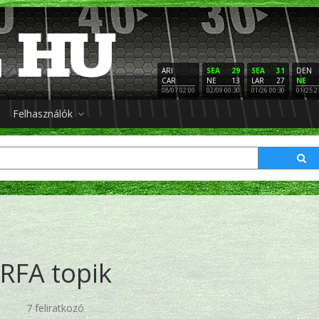
ARI
SEA
29
SEA
31
DEN
CAR
NE
13
LAR
27
NE
08/07 02:00
02/09 00:30
01/26 00:30
01/25 2
Felhasználók
RFA topik
7 feliratkozó