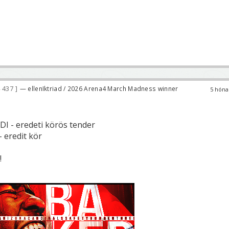
 437
— ellenIktriad / 2026 Arena4 March Madness winner
5 hóna
DI - eredeti körös tender
- eredit kör
!