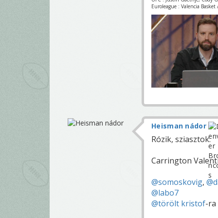
Euroleague : Valencia Basket /
Heisman nádor
Rózik, sziasztok.
Carrington Valent
@somoskovig
,
@d
@labo7
@törölt kristof
-ra