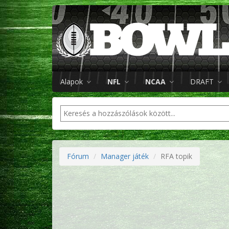
Alapok
NFL
NCAA
DRAFT
Fórum
Manager játék
RFA topik