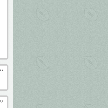
pja
pja