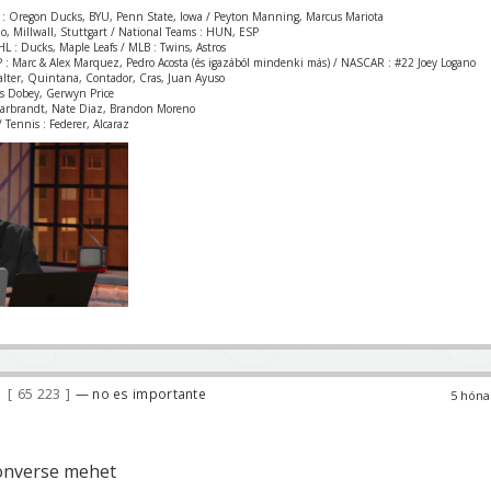
 : Oregon Ducks, BYU, Penn State, Iowa / Peyton Manning, Marcus Mariota
zio, Millwall, Stuttgart / National Teams : HUN, ESP
L : Ducks, Maple Leafs / MLB : Twins, Astros
 : Marc & Alex Marquez, Pedro Acosta (és igazából mindenki más) / NASCAR : #22 Joey Logano
Valter, Quintana, Contador, Cras, Juan Ayuso
is Dobey, Gerwyn Price
Garbrandt, Nate Diaz, Brandon Moreno
 Tennis : Federer, Alcaraz
65 223
— no es importante
5 hóna
Converse mehet