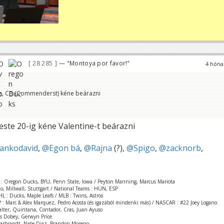
28 285
— "Montoya por favor!"
4 hóna
ne, CB (Commenderst) kéne beárazni
 este 20-ig kéne Valentine-t beárazni
ankodavid
,
@Egon bá
,
@Rajna
(?),
@Spigo
,
@zacknorb
,
 : Oregon Ducks, BYU, Penn State, Iowa / Peyton Manning, Marcus Mariota
zio, Millwall, Stuttgart / National Teams : HUN, ESP
L : Ducks, Maple Leafs / MLB : Twins, Astros
 : Marc & Alex Marquez, Pedro Acosta (és igazából mindenki más) / NASCAR : #22 Joey Logano
Valter, Quintana, Contador, Cras, Juan Ayuso
is Dobey, Gerwyn Price
Garbrandt, Nate Diaz, Brandon Moreno