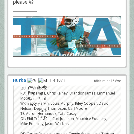
please 😀
Hurka
4 107
több mint 15 éve
QB: Tim Tebow
RB: Jeff Demps, Chris Rainey, Brandon James, Emmanuel
Moody
WR: Percy Harvin, Louis Murphy, Riley Cooper, David
Nelson, Deonte Thompson, Carl Moore
TE: Aaron Hernandez, Tate Casey
OL: Phil Trautwein, Carl Johnson, Maurkice Pouncey,
Mike Pouncey, Jason Watkins
DE: Carlos Dunlap, Jermaine Cunningham, Justin Trattou,