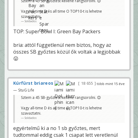
Sztem a 45 SB-győztest kellene rangsorolni. 😊
Vagy all-time D és all time O TOP10-t is lehetne
szavaztatni.
Soldados
TOP: Super Bowl I: Green Bay Packers
bria: attól függetlenül nem biztos, hogy az
összes SB győztes közül ők voltak a legjobbak
😛
Kúrfürst briareos
18 655
több mint 15 éve
— StuG Life
Sztem a 45 SB-győztest kellene rangsorolni. 😊
Vagy all-time D és all time O TOP10-t is lehetne
szavaztatni.
Soldados
egyértelmű ki a no 1 sb győztes, mert
tudtommal eddig csak 1 csapat lett veretlenül