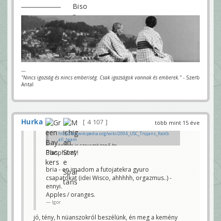
---
"Nincs igazság és nincs emberiség. Csak igazságok vannak és emberek."
- Szerb
Antal
Hurka
4 107
több mint 15 éve
http://en.wikipedia.org/wiki/2004_USC_Trojans_footb
all_team
én erre is szavazok top 5-be
Blasphemy!
Hurka
bria - en imadom a futojatekra gyuro
csapatokat (idei Wisco, ahhhhh, orgazmus..) -
ennyi.
Apples / oranges.
Igor
jó, tény, h nüanszokról beszélünk, én meg a kemény