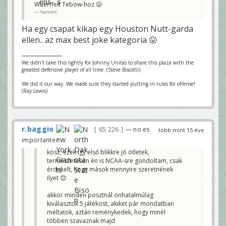
Wuerffelt Tebow-hoz 😛
haromt
Ha egy csapat kikap egy Houston Nutt-garda
ellen.. az max best joke kategoria 😛
We didn't take this lightly for Johnny Unitas to share this plaza with the
greatest defensive player of all time. (Steve Biscotti)
We did it our way. We made sure they started putting in rules for offense!
(Ray Lewis)
r.baggio
65 226
— no es
több mint 15 éve
importante
kösz, ezek így első blikkre jó ötletek,
természetesen én is NCAA-sre gondoltam, csak
érdekelt, hogy mások mennyire szeretnének
ilyet 😊
akkor minden posztnál önhatalmúlag
kiválasztok 5 játékost, akiket pár mondatban
méltatok, aztán reménykedek, hogy minél
többen szavaznak majd