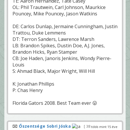
TE: Aaron Hernandez, Tate Casey
OL: Phil Trautwein, Carl Johnson, Maurkice
Pouncey, Mike Pouncey, Jason Watkins
DE: Carlos Dunlap, Jermaine Cunningham, Justin
Trattou, Duke Lemmens
DT: Terron Sanders, Lawrence Marsh
LB: Brandon Spikes, Dustin Doe, A.J. Jones,
Brandon Hicks, Ryan Stamper
CB: Joe Haden, Janoris Jenkins, Wondy Pierre-
Louis
S: Ahmad Black, Major Wright, Will Hill
K: Jonathan Phillips
P: Chas Henry
Florida Gators 2008. Best Team ever 😛
Őszentsége Sobri Jóska
38
több mint 15 éve