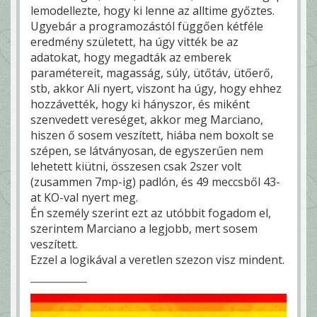
lemodellezte, hogy ki lenne az alltime győztes.
Ugyebár a programozástól függően kétféle
eredmény született, ha úgy vitték be az
adatokat, hogy megadták az emberek
paramétereit, magasság, súly, ütőtáv, ütőerő,
stb, akkor Ali nyert, viszont ha úgy, hogy ehhez
hozzávették, hogy ki hányszor, és miként
szenvedett vereséget, akkor meg Marciano,
hiszen ő sosem veszített, hiába nem boxolt se
szépen, se látványosan, de egyszerűen nem
lehetett kiütni, összesen csak 2szer volt
(zusammen 7mp-ig) padlón, és 49 meccsből 43-
at KO-val nyert meg.
Én személy szerint ezt az utóbbit fogadom el,
szerintem Marciano a legjobb, mert sosem
veszített.
Ezzel a logikával a veretlen szezon visz mindent.