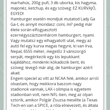
marhahús, 200g pufi, 3 db uborka, kis hagyma,
majonéz, ketchup, és egy szöveg: EZ KURVAJÓ,
EGYED!
Hamburger esetén mondjuk mutatod Lady Ga
Ga-t, és annyit mondasz: csini, mi? pedig már
élete során elfogyasztott
ezernégyszáztizenhárom hamburgert, nyami.
Vagy mutatsz egy elhagyatott utat, megy az
autó fel egy kurva magas hegyre, ki van írva,
Nepal, 6555 méter, megelőz 3 vánszorgó
serpát, megérkezik egy kis lepukkant
kajáldához, mindenki kókadozik bent, és
szöveg: levegő már alig, de hamburger azért
akad.
Engem speciel az vitt az NCAA felé, amikor arról
olvastam, hogy mekkora baszom nagy
stadionok vannak, LAX-i olimpia is egyetemi
stadionban volt, nem NFL-ben, meg az olyan
sztorik, amikor Polgár Zsuzsa mesélte (a Texas
Tech-en van a SPICE, a róla elnevezett, és általa