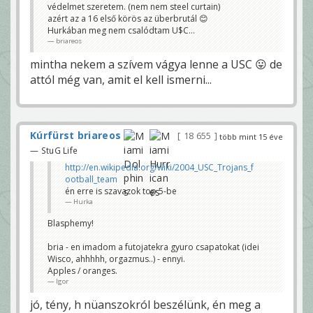
védelmet szeretem. (nem nem steel curtain)
azért az a 16 első körös az überbrutál 😊
Hurkában meg nem csalódtam U$C...
briareos
mintha nekem a szívem vágya lenne a USC 😛 de
attól még van, amit el kell ismerni...
Kúrfürst briareos
18 655
több mint 15 éve
— StuG Life
http://en.wikipedia.org/wiki/2004_USC_Trojans_f
ootball_team
én erre is szavazok top 5-be
Hurka
Blasphemy!
bria - en imadom a futojatekra gyuro csapatokat (idei
Wisco, ahhhhh, orgazmus..) - ennyi.
Apples / oranges.
Igor
jó, tény, h nüanszokról beszélünk, én meg a