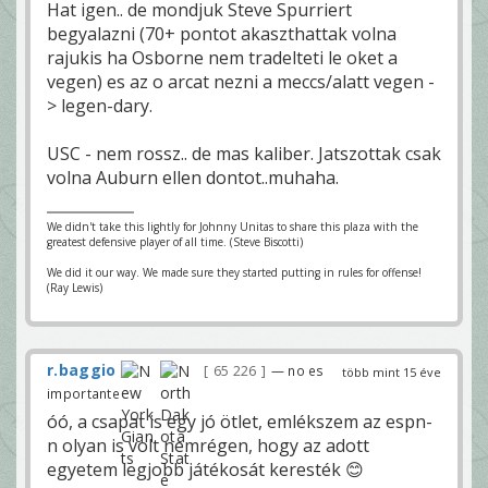
Hat igen.. de mondjuk Steve Spurriert
begyalazni (70+ pontot akaszthattak volna
rajukis ha Osborne nem tradelteti le oket a
vegen) es az o arcat nezni a meccs/alatt vegen -
> legen-dary.
USC - nem rossz.. de mas kaliber. Jatszottak csak
volna Auburn ellen dontot..muhaha.
We didn't take this lightly for Johnny Unitas to share this plaza with the
greatest defensive player of all time. (Steve Biscotti)
We did it our way. We made sure they started putting in rules for offense!
(Ray Lewis)
r.baggio
65 226
— no es
több mint 15 éve
importante
óó, a csapat is egy jó ötlet, emlékszem az espn-
n olyan is volt nemrégen, hogy az adott
egyetem legjobb játékosát keresték 😊