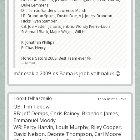
Duke Lemmens
DT: Terron Sanders, Lawrence Marsh
LB: Brandon Spikes, Dustin Doe, A.J. Jones, Brandon
Hicks, Ryan Stamper
CB: Joe Haden, Janoris Jenkins, Wondy Pierre-Louis
S: Ahmad Black, Major Wright, Will Hill
K: Jonathan Phillips
P: Chas Henry
Florida Gators 2008. Best Team ever 😛
haromt
már csak a 2009-es Bama is jobb volt náluk 😛
Törölt felhasználó
több mint 15 éve
QB: Tim Tebow
RB: Jeff Demps, Chris Rainey, Brandon James,
Emmanuel Moody
WR: Percy Harvin, Louis Murphy, Riley Cooper,
David Nelson, Deonte Thompson, Carl Moore