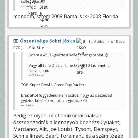
collegeban 😛
haromt
mondom, sztem 2009 Bama is >> 2008 Florida
Őszentsége Sobri Jóska
38
több mint 15 éve
070
— #NoStress
Sztem a 45 SB-győztest kellene rangsorolni. 😊
Vagy all-time D és all time O TOP10-t is lehetne
szavaztatni.
Soldados
TOP: Super Bowl I: Green Bay Packers
bria: attól függetlenül nem biztos, hogy az összes SB
győztes közül ők voltak a legjobbak 😛
Hurka
Pedig ez olyan, mint amikor virtuálisan
összeengedték a legnagyob bnehézsúlyúakat,
Marcianot, Alit, Joe Louist, Tysont, Demspeyt,
Schmellinget, Baert, Foremant, és a számítógép