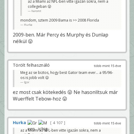
az a Miami az NFL-ben vitte igazán sokra, nem a
collegeban 😛
haromt
mondom, sztem 2009 Bama is >> 2008 Florida
Hurka
2009-ben. Már Percy és Murphy és Dunlap
nélkül 😛
Törölt felhasználó
több mint 15 éve
Meg az se biztos, hogy best Gator team ever... a 95/96-
os is jobb volt 😛
Igor
ez most csak kötekedés 😛 Ne hasonlítsuk már
Wuerffelt Tebow-hoz 😛
Hurka
4 107
több mint 15 éve
az a Miami az NFL-ben vitte igazán sokra, nem a