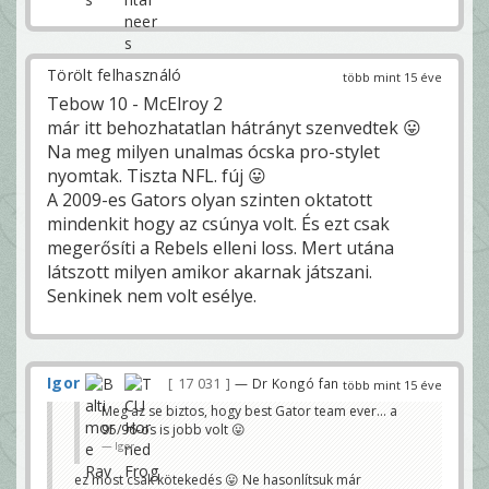
Törölt felhasználó
több mint 15 éve
Tebow 10 - McElroy 2
már itt behozhatatlan hátrányt szenvedtek 😛
Na meg milyen unalmas ócska pro-stylet
nyomtak. Tiszta NFL. fúj 😛
A 2009-es Gators olyan szinten oktatott
mindenkit hogy az csúnya volt. És ezt csak
megerősíti a Rebels elleni loss. Mert utána
látszott milyen amikor akarnak játszani.
Senkinek nem volt esélye.
Igor
17 031
— Dr Kongó fan
több mint 15 éve
Meg az se biztos, hogy best Gator team ever... a
95/96-os is jobb volt 😛
Igor
ez most csak kötekedés 😛 Ne hasonlítsuk már