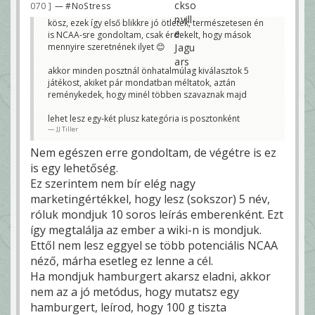
070
— #NoStress
kösz, ezek így első blikkre jó ötletek, természetesen én
is NCAA-sre gondoltam, csak érdekelt, hogy mások
mennyire szeretnének ilyet 😊
akkor minden posztnál önhatalmúlag kiválasztok 5
játékost, akiket pár mondatban méltatok, aztán
reménykedek, hogy minél többen szavaznak majd
lehet lesz egy-két plusz kategória is posztonként
JJ Tiller
Nem egészen erre gondoltam, de végétre is ez
is egy lehetőség.
Ez szerintem nem bír elég nagy
marketingértékkel, hogy lesz (sokszor) 5 név,
róluk mondjuk 10 soros leírás emberenként. Ezt
így megtalálja az ember a wiki-n is mondjuk.
Ettől nem lesz eggyel se több potenciális NCAA
néző, márha esetleg ez lenne a cél.
Ha mondjuk hamburgert akarsz eladni, akkor
nem az a jó metódus, hogy mutatsz egy
hamburgert, leírod, hogy 100 g tiszta