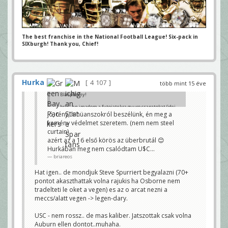
The best franchise in the National Football League! Six-pack in
SIXburgh! Thank you, Chief!
Hurka
4 107
több mint 15 éve
Blasphemy!
bria - en imadom a futojatekra gyuro csapatokat (idei
Wisco, ahhhhh, orgazmus..) - ennyi.
jó, tény, h nüanszokról beszélünk, én meg a
Apples / oranges.
kemény védelmet szeretem. (nem nem steel
Igor
curtain)
azért az a 16 első körös az überbrutál 😊
Hurkában meg nem csalódtam U$C...
briareos
Hat igen.. de mondjuk Steve Spurriert begyalazni (70+
pontot akaszthattak volna rajukis ha Osborne nem
tradelteti le oket a vegen) es az o arcat nezni a
meccs/alatt vegen -> legen-dary.
USC - nem rossz.. de mas kaliber. Jatszottak csak volna
Auburn ellen dontot..muhaha.