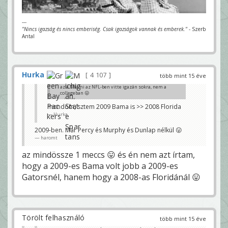
---
"Nincs igazság és nincs emberiség. Csak igazságok vannak és emberek."
- Szerb
Antal
Hurka
4 107
több mint 15 éve
az a Miami az NFL-ben vitte igazán sokra, nem a
collegeban 😛
haromt
mondom, sztem 2009 Bama is >> 2008 Florida
Hurka
2009-ben. Már Percy és Murphy és Dunlap nélkül 😛
haromt
az mindössze 1 meccs 😛 és én nem azt írtam,
hogy a 2009-es Bama volt jobb a 2009-es
Gatorsnél, hanem hogy a 2008-as Floridánál 😛
Törölt felhasználó
több mint 15 éve