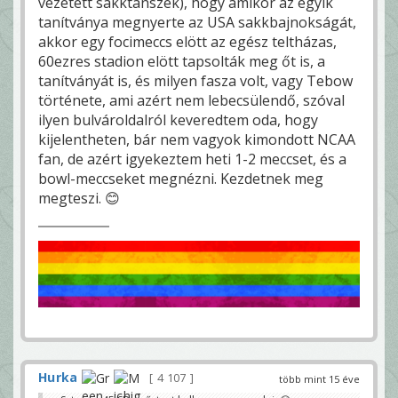
vezetett sakktanszék), hogy amikor az egyik
tanítványa megnyerte az USA sakkbajnokságát,
akkor egy focimeccs elött az egész teltházas,
60ezres stadion elött tapsolták meg őt is, a
tanítványát is, és milyen fasza volt, vagy Tebow
története, ami azért nem lebecsülendő, szóval
ilyen bulvároldalról keveredtem oda, hogy
kijelentheten, bár nem vagyok kimondott NCAA
fan, de azért igyekeztem heti 1-2 meccset, és a
bowl-meccseket megnézni. Kezdetnek meg
megteszi. 😊
Hurka
4 107
több mint 15 éve