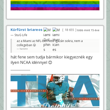
Kúrfürst briareos
18 655
több mint 15 éve
— StuG Life
az a Miami az NFL-ben vitte igazán sokra, nem a
collegeban 😛
haromt
hát fene sem tudja bármikor kiegyeznék egy
ilyen NCAA idénnyel 😊