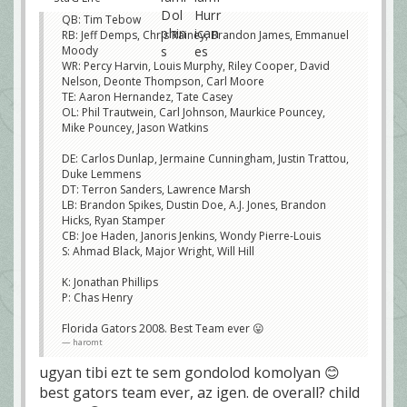
QB: Tim Tebow
RB: Jeff Demps, Chris Rainey, Brandon James, Emmanuel
Moody
WR: Percy Harvin, Louis Murphy, Riley Cooper, David
Nelson, Deonte Thompson, Carl Moore
TE: Aaron Hernandez, Tate Casey
OL: Phil Trautwein, Carl Johnson, Maurkice Pouncey,
Mike Pouncey, Jason Watkins
DE: Carlos Dunlap, Jermaine Cunningham, Justin Trattou,
Duke Lemmens
DT: Terron Sanders, Lawrence Marsh
LB: Brandon Spikes, Dustin Doe, A.J. Jones, Brandon
Hicks, Ryan Stamper
CB: Joe Haden, Janoris Jenkins, Wondy Pierre-Louis
S: Ahmad Black, Major Wright, Will Hill
K: Jonathan Phillips
P: Chas Henry
Florida Gators 2008. Best Team ever 😛
haromt
ugyan tibi ezt te sem gondolod komolyan 😊
best gators team ever, az igen. de overall? child