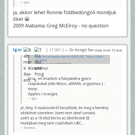
Igor
ja, akkor lehet Ronnie földbedöngöli mondjuk
őket 😀
2009 Alabama: Greg McElroy - no question
Igor
17 031
— Dr Kongó fan
több mint 15 éve
http://en.wikipedia.org/wiki/2004_USC_Trojans_footb
all_team
én erre is szavazok top 5-be
Blasphemy!
Hurka
bria - en imadom a futojatekra gyuro
csapatokat (idei Wisco, ahhhhh, orgazmus..) -
ennyi.
Apples / oranges.
Igor
jó, tény, h nüanszokról beszélünk, én meg a kemény
védelmet szeretem. (nem nem steel curtain)
azért az a 16 első körös az überbrutál 😊
Hurkában meg nem csalódtam U$C...
briareos