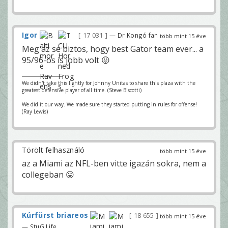
Igor
17 031
— Dr Kongó fan
több mint 15 éve
Meg az se biztos, hogy best Gator team ever... a
95/96-os is jobb volt 😛
We didn't take this lightly for Johnny Unitas to share this plaza with the
greatest defensive player of all time. (Steve Biscotti)
We did it our way. We made sure they started putting in rules for offense!
(Ray Lewis)
Törölt felhasználó
több mint 15 éve
az a Miami az NFL-ben vitte igazán sokra, nem a
collegeban 😛
Kúrfürst briareos
18 655
több mint 15 éve
— StuG Life