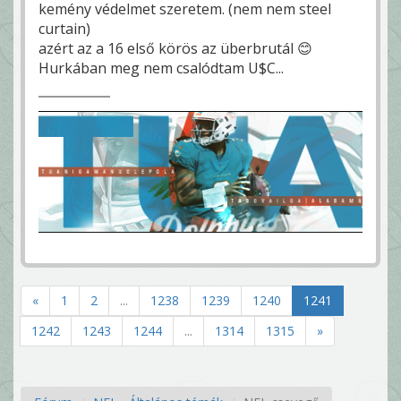
kemény védelmet szeretem. (nem nem steel
curtain)
azért az a 16 első körös az überbrutál 😊
Hurkában meg nem csalódtam U$C...
«
1
2
...
1238
1239
1240
1241
1242
1243
1244
...
1314
1315
»