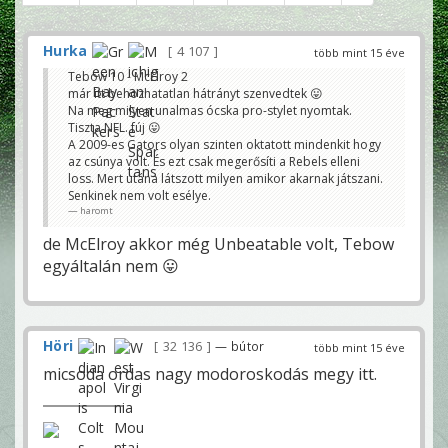
Hurka
4 107
több mint 15 éve
Tebow 10 - McElroy 2
már itt behozhatatlan hátrányt szenvedtek 😛
Na meg milyen unalmas ócska pro-stylet nyomtak.
Tiszta NFL. fúj 😛
A 2009-es Gators olyan szinten oktatott mindenkit hogy
az csúnya volt. És ezt csak megerősíti a Rebels elleni
loss. Mert utána látszott milyen amikor akarnak játszani.
Senkinek nem volt esélye.
haromt
de McElroy akkor még Unbeatable volt, Tebow
egyáltalán nem 😛
Höri
32 136
— bútor
több mint 15 éve
micsoda ordas nagy modoroskodás megy itt.