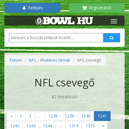
Belépés
Regisztráció
Fórum
NFL - Általános témák
NFL csevegő
NFL csevegő
82 feliratkozó
«
1
2
...
1238
1239
1240
1241
1242
1243
1244
...
1314
1315
»