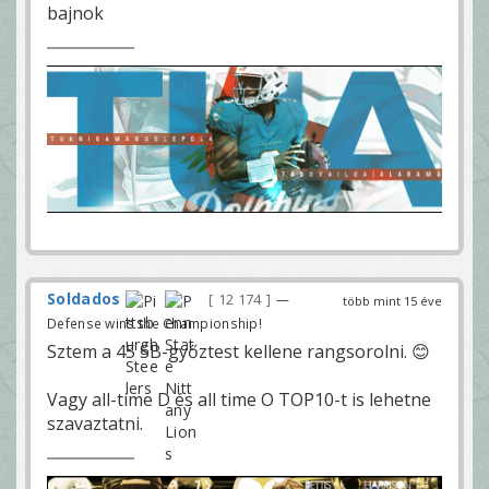
bajnok
Soldados
12 174
—
több mint 15 éve
Defense wins the Championship!
Sztem a 45 SB-győztest kellene rangsorolni. 😊
Vagy all-time D és all time O TOP10-t is lehetne
szavaztatni.