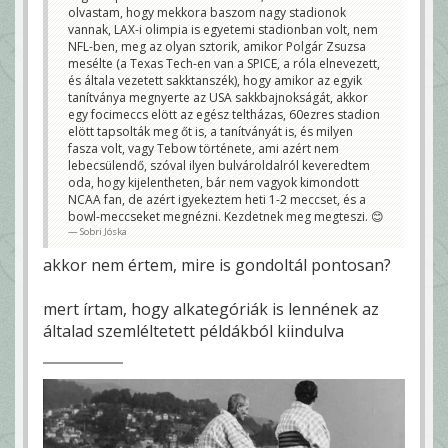
olvastam, hogy mekkora baszom nagy stadionok
vannak, LAX-i olimpia is egyetemi stadionban volt, nem
NFL-ben, meg az olyan sztorik, amikor Polgár Zsuzsa
mesélte (a Texas Tech-en van a SPICE, a róla elnevezett,
és általa vezetett sakktanszék), hogy amikor az egyik
tanítványa megnyerte az USA sakkbajnokságát, akkor
egy focimeccs elött az egész teltházas, 60ezres stadion
elött tapsolták meg őt is, a tanítványát is, és milyen
fasza volt, vagy Tebow története, ami azért nem
lebecsülendő, szóval ilyen bulvároldalról keveredtem
oda, hogy kijelentheten, bár nem vagyok kimondott
NCAA fan, de azért igyekeztem heti 1-2 meccset, és a
bowl-meccseket megnézni. Kezdetnek meg megteszi. 😊
Sobri Jóska
akkor nem értem, mire is gondoltál pontosan?
mert írtam, hogy alkategóriák is lennének az
általad szemléltetett példákból kiindulva