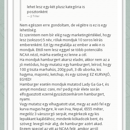
lehet lesz egy-két plusz kategória is
posztonként
JJ Tiller
Nem egészen erre gondoltam, de végétre is ez is egy
lehetőség.
Ez szerintem nem bír elég nagy marketingértékkel, hogy
lesz (sokszor) 5 név, róluk mondjuk 10 soros leírás
emberenként. Ezt így megtalálja az ember a wiki-n is
mondjuk. Ettől nem lesz eggyel se több potenciális
NCAA néző, márha esetleg ez lenne a cél.
Ha mondjuk hamburgert akarsz eladni, akkor nem az a
jó metódus, hogy mutatsz egy hamburgert, leírod, hogy
100 g tiszta marhahús, 200g pufi, 3 db uborka, kis
hagyma, majonéz, ketchup, és egy szöveg: EZ KURVAJÓ,
EGYED!
Hamburger esetén mondjuk mutatod Lady Ga Ga-t, és
annyit mondasz: csini, mi? pedig már élete során
elfogyasztott ezernégyszáztizenhárom hamburgert,
nyami.
Vagy mutatsz egy elhagyatott utat, megy az autó fel egy
kurva magas hegyre, ki van írva, Nepal, 6555 méter,
megelőz 3 vánszorgó serpát, megérkezik egy kis
lepukkant kajáldához, mindenki kókadozik bent, és
szöveg: levegő már alig, de hamburger azért akad.
Engem speciel az vitt az NCAA felé, amikor arról