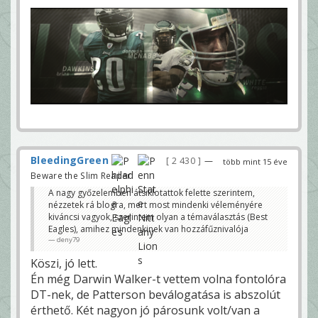
BleedingGreen
2 430
—
több mint 15 éve
Beware the Slim Reaper!
A nagy győzelemben átsiklotattok felette szerintem,
nézzetek rá blogra, mert most mindenki véleményére
kiváncsi vagyok, szerintem olyan a témaválasztás (Best
Eagles), amihez mindenkinek van hozzáfűznivalója
deny79
Köszi, jó lett.
Én még Darwin Walker-t vettem volna fontolóra
DT-nek, de Patterson beválogatása is abszolút
érthető. Két nagyon jó párosunk volt/van a