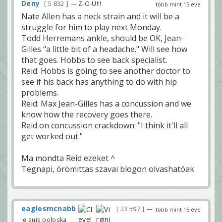
Deny
5 832
— Z-O-U!!!
több mint 15 éve
Nate Allen has a neck strain and it will be a
struggle for him to play next Monday.
Todd Herremans ankle, should be OK, Jean-
Gilles "a little bit of a headache." Will see how
that goes. Hobbs to see back specialist.
Reid: Hobbs is going to see another doctor to
see if his back has anything to do with hip
problems.
Reid: Max Jean-Gilles has a concussion and we
know how the recovery goes there.
Reid on concussion crackdown: "I think it'll all
get worked out."
Ma mondta Reid ezeket ^
Tegnapi, örömittas szavai blogon olvashatóak
eaglesmcnabb
23 597
—
több mint 15 éve
je suis poloska