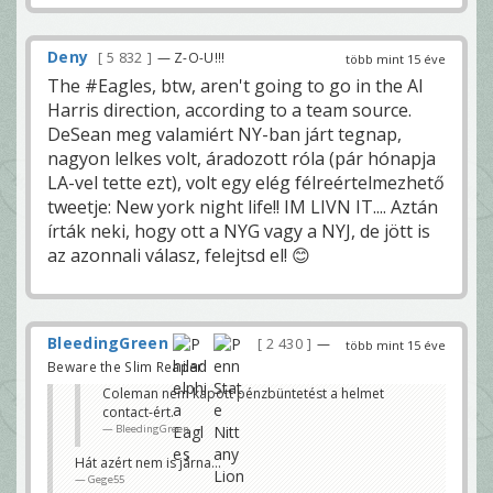
Deny
5 832
— Z-O-U!!!
több mint 15 éve
The #Eagles, btw, aren't going to go in the Al
Harris direction, according to a team source.
DeSean meg valamiért NY-ban járt tegnap,
nagyon lelkes volt, áradozott róla (pár hónapja
LA-vel tette ezt), volt egy elég félreértelmezhető
tweetje: New york night life!! IM LIVN IT.... Aztán
írták neki, hogy ott a NYG vagy a NYJ, de jött is
az azonnali válasz, felejtsd el! 😊
BleedingGreen
2 430
—
több mint 15 éve
Beware the Slim Reaper!
Coleman nem kapott pénzbüntetést a helmet
contact-ért.
BleedingGreen
Hát azért nem is járna...
Gege55