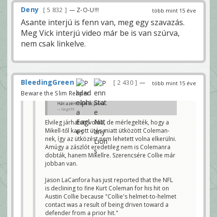
Deny
5 832
— Z-O-U!!!
több mint 15 éve
Asante interjú is fenn van, meg egy szavazás.
Meg Vick interjú video már be is van szúrva,
nem csak linkelve.
BleedingGreen
2 430
—
több mint 15 éve
Beware the Slim Reaper!
Hát azért nem is járna...
Gege55
Elvileg járhatott volna, de mérlegelték, hogy a
Mikell-től kapott ütés miatt ütközött Coleman-
nek, így az ütközést nem lehetett volna elkerülni.
Amúgy a zászlót eredetileg nem is Colemanra
dobták, hanem Mikellre. Szerencsére Collie már
jobban van.
Jason LaCanfora has just reported that the NFL
is declining to fine Kurt Coleman for his hit on
Austin Collie because "Collie's helmet-to-helmet
contact was a result of being driven toward a
defender from a prior hit."