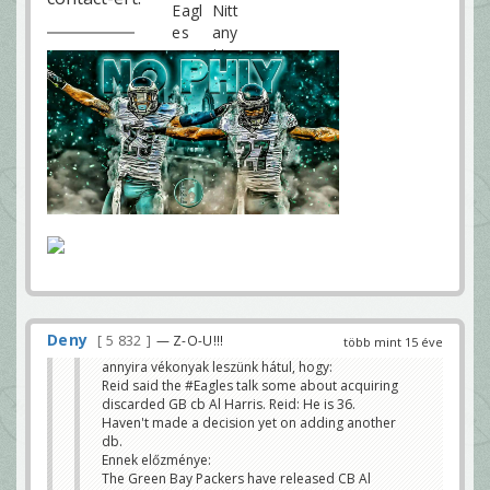
Deny
5 832
— Z-O-U!!!
több mint 15 éve
annyira vékonyak leszünk hátul, hogy:
Reid said the #Eagles talk some about acquiring
discarded GB cb Al Harris. Reid: He is 36.
Haven't made a decision yet on adding another
db.
Ennek előzménye:
The Green Bay Packers have released CB Al