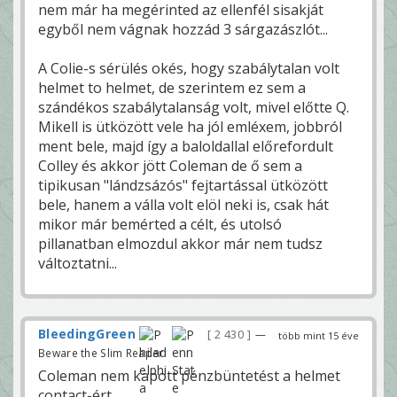
nem már ha megérinted az ellenfél sisakját
egyből nem vágnak hozzád 3 sárgazászlót...
A Colie-s sérülés okés, hogy szabálytalan volt
helmet to helmet, de szerintem ez sem a
szándékos szabálytalanság volt, mivel előtte Q.
Mikell is ütközött vele ha jól emléxem, jobbról
ment bele, majd így a baloldallal előrefordult
Colley és akkor jött Coleman de ő sem a
tipikusan "lándzsázós" fejtartással ütközött
bele, hanem a válla volt elöl neki is, csak hát
mikor már bemérted a célt, és utolsó
pillanatban elmozdul akkor már nem tudsz
változtatni...
BleedingGreen
2 430
—
több mint 15 éve
Beware the Slim Reaper!
Coleman nem kapott pénzbüntetést a helmet
contact-ért.