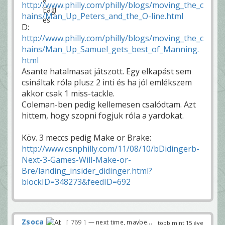
http://www.philly.com/philly/blogs/moving_the_c
hains/Man_Up_Peters_and_the_O-line.html
D:
http://www.philly.com/philly/blogs/moving_the_c
hains/Man_Up_Samuel_gets_best_of_Manning.
html
Asante hatalmasat játszott. Egy elkapást sem
csináltak róla plusz 2 inti és ha jól emlékszem
akkor csak 1 miss-tackle.
Coleman-ben pedig kellemesen csalódtam. Azt
hittem, hogy szopni fogjuk róla a yardokat.
Köv. 3 meccs pedig Make or Brake:
http://www.csnphilly.com/11/08/10/bDidingerb-
Next-3-Games-Will-Make-or-
Bre/landing_insider_didinger.html?
blockID=348273&feedID=692
Zsoca
769
— next time, maybe...
több mint 15 éve