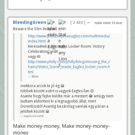
BleedingGreen
2 430
—
több mint 15 éve
Beware the Slim Reaper!
http://www.philadelphiaeagles.com/multimedia/
index.html
Keressétek a "From the Locker Room: Victory
Celebration" vidit
vagy itt:
http://www.philly.com/philly/blogs/moving_the_c
hains/Video_Scene_inside_Eagles_locker_room.h
tml
Bébé
mekkora arcok te jó ég 😀
többek között ezért is vagyok Eagles-fan 😊
Asante hogy fejbe küldte már a mestert 😂 amúgy nem
tudtam eldönteni ki a legnagyobb állat, mert
Dorenbostól Avantig bezárólag vannak egy páran a
jelöltek között 😀
eaglesmcnabb
Make money-money, Make money-money-
money