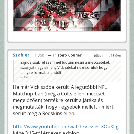
Szabler
1 360
— Tristero Courier
több mint 15 éve
Sajnos csak fél szemmel tudtam nézni a meccseteket,
iszonyat nagy élmény Vick játékát nézni,örülök hogy
ennyire formába lendült.
Joco
Ha már Vick szóba került. A legutóbbi NFL
Matchup-ban (még a Colts elleni meccset
megelőzően) terítékre került a játéka és
megmutatták, hogy - egyebek mellett - miért
sérült meg a Redskins ellen.
http://www.youtube.com/watch?v=ssiSLXObXLg
kábé 3:15-től érdekes a dolog