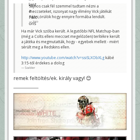
Sajnos csak fél szemmel tudtam nézni a
meccseteket, iszonyat nagy élmény Vick játékát
nézni,örülök hogy ennyire formába lendült.
Joco
Ha már Vick szóba került. A legutóbbi NFL Matchup-ban
(még a Colts elleni meccset megelőzően) terítékre került
a játéka és megmutatták, hogy - egyebek mellett - miért
sérült meg a Redskins ellen.
http://www.youtube.com/watch?v=ssiSLXObXLg
kábé
3:15-től érdekes a dolog
Szabler
remek feltöltés/ek. király vagy! 😊