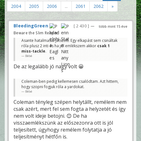
2004
2005
2006
...
2061
2062
»
BleedingGreen
2 430
—
több mint 15 éve
Beware the Slim Reaper!
Asante hatalmasat játszott. Egy elkapást sem csináltak
róla plusz 2 inti és ha jól emlékszem akkor
csak 1
miss-tackle
.
Bébé
De az legalább jó nagy volt 😀
Coleman-ben pedig kellemesen csalódtam. Azt hittem,
hogy szopni fogjuk róla a yardokat.
Bébé
Coleman tényleg szépen helytállt, remélem nem
csak azért, mert fel sem fogta a helyzetét és így
nem volt ideje betojni. 😊 De ha
visszaemlékszünk az előszezonra ott is jól
teljesített, úgyhogy remélem folytatja a jó
teljesítményt hétfőn is.