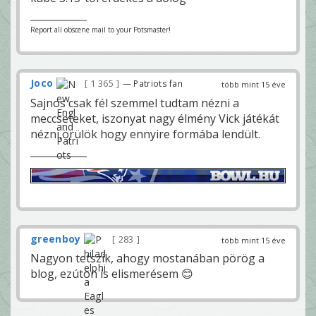
Report all obscene mail to your Potsmaster!
Joco
1 365
— Patriots fan
több mint 15 éve
Sajnos csak fél szemmel tudtam nézni a
meccseteket, iszonyat nagy élmény Vick játékát
nézni,örülök hogy ennyire formába lendült.
greenboy
283
több mint 15 éve
Nagyon tetszik, ahogy mostanában pörög a
blog, ezúton is elismerésem 😊