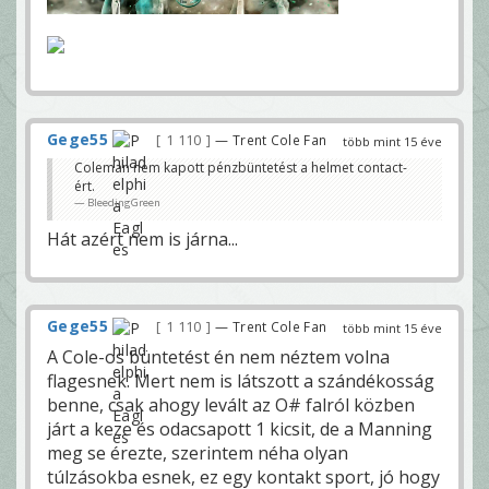
Gege55
1 110
— Trent Cole Fan
több mint 15 éve
Coleman nem kapott pénzbüntetést a helmet contact-
ért.
BleedingGreen
Hát azért nem is járna...
Gege55
1 110
— Trent Cole Fan
több mint 15 éve
A Cole-os büntetést én nem néztem volna
flagesnek. Mert nem is látszott a szándékosság
benne, csak ahogy levált az O# falról közben
járt a keze és odacsapott 1 kicsit, de a Manning
meg se érezte, szerintem néha olyan
túlzásokba esnek, ez egy kontakt sport, jó hogy