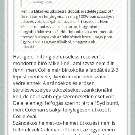
BleedingGreen
Heh... a Mikell-es ütközésre dobtak eredetileg zászlót?
Ne mááár, ez tényleg vicc, az meg 100%-ban szabályos
ütközés volt, sisakjához hozzá se ért sisakkal... Nem
kéne elrontani ezzel ezt a sportot, hogy minden
nagyobb ütközésre zászlót dobunk csak azért mert aki
szenvedő alanya volt az ütközésnek lesérül, vagy pont
úgy billen ki az egyensúlyából, h nagyot esik...
Gege55
Hát igen, "hitting defenseless receiver"-t
mondott a bíró Mikell-nél, ami szvsz nem állt
fenn, mert Collie már birtokolta a labdát és 2-3
lépést ment vele, ilyenkor már nem számít
védtelennek. A szándékos és erősen
sérülésveszélyes ütközéseket szankcionálni
kell, de ez inkább egy szerencsétlen eset volt.
De a jelenlegi felfogás szerint járt a 15yd bünti,
mert Coleman sisakja ténylegesen ütközött
Collie-éval.
Szándékos helmet-to-helmet ütközést nem is
feltételezek Coleman-ről, mert az egyetemen