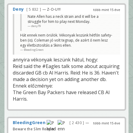
Deny
5 832
— Z-O-U!!!
több mint 15 éve
Nate Allen has a neck strain and it will be a
struggle for him to play next Monday.
deny79
Hát ennek nem örülök. Vékonyak leszünk hétfőn safety-
ben (is). Coleman jó volt tegnap, de azért ő nem lesz
egy életbiztosítás a Skins ellen.
BleedingGreen
annyira vékonyak leszünk hátul, hogy:
Reid said the #Eagles talk some about acquiring
discarded GB cb Al Harris. Reid: He is 36. Haven't
made a decision yet on adding another db.
Ennek előzménye:
The Green Bay Packers have released CB Al
Harris.
BleedingGreen
2 430
—
több mint 15 éve
Beware the Slim Reaper!