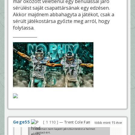
már okozott véletlenül egy bénulással járó
sérülést saját csapattársának egy edzésen.
Akkor majdnem abbahagyta a játékot, csak a
sérült játékostársa győzte meg arról, hogy
folytassa.
Gege55
1 110
— Trent Cole Fan
több mint 15 éve
Coleman nem kapott pénzbüntetést a helmet
contact-ért.