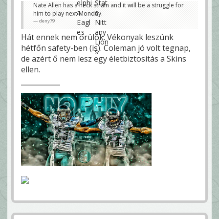
Nate Allen has a neck strain and it will be a struggle for
him to play next Monday.
deny79
Hát ennek nem örülök. Vékonyak leszünk
hétfőn safety-ben (is). Coleman jó volt tegnap,
de azért ő nem lesz egy életbiztosítás a Skins
ellen.