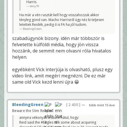
Harris.
deny79
Ha már a vén rasztát kell hogy visszahozzuk akkor
tényleg gond van. Macho Harrisről úgy néz ki teljesen
letettek Reidék, pedig ő is FA ha jól tudom.
BleedingGreen
szabadügynök bizony. idén már többször is
felvetette külföldi média, hogy jön vissza
hozzánk, de semmit nem olvasni róla hivatalos
helyen.
egyébként Vick interjúja is olvasható, plusz egy
video link, amit megéri megnézni. De ez már
same old Vick kezd lenni újra 😀
BleedingGreen
2 430
—
több mint 15 éve
Beware the Slim Reaper!
annyira vékonyak leszünk hátul, hogy:
Reid said the #Eagles talk some about acquiring