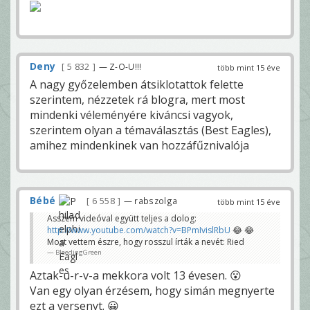
Deny
5 832
— Z-O-U!!!
több mint 15 éve
A nagy győzelemben átsiklotattok felette
szerintem, nézzetek rá blogra, mert most
mindenki véleményére kiváncsi vagyok,
szerintem olyan a témaválasztás (Best Eagles),
amihez mindenkinek van hozzáfűznivalója
Bébé
6 558
— rabszolga
több mint 15 éve
Asszem videóval együtt teljes a dolog:
http://www.youtube.com/watch?v=BPmIvislRbU
😂 😂
Most vettem észre, hogy rosszul írták a nevét: Ried
BleedingGreen
Aztak-u-r-v-a mekkora volt 13 évesen. 😮
Van egy olyan érzésem, hogy simán megnyerte
ezt a versenyt. 😀