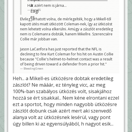
BleedingGreen
Hát azért nem is járna...
Gege55
Elvileg járhatott volna, de mérlegelték, hogy a Mikell-től
kapott ütés miatt ütközött Coleman-nek, így az ütközést
nem lehetett volna elkerülni. Amúgy a zászlót eredetileg
nem is Colemanra dobták, hanem Mikellre. Szerencsére
Collie már jobban van.
Jason LaCanfora has just reported that the NFL is
declining to fine Kurt Coleman for his hit on Austin Collie
because "Collie's helmet-to-helmet contact was a result
of being driven toward a defender from a prior hit."
BleedingGreen
Heh... a Mikell-es ütközésre dobtak eredetileg
zászlót? Ne mááár, ez tényleg vicc, az meg
100%-ban szabályos ütközés volt, sisakjához
hozzá se ért sisakkal... Nem kéne elrontani ezzel
ezt a sportot, hogy minden nagyobb ütközésre
zászlót dobunk csak azért mert aki szenvedő
alanya volt az ütközésnek lesérül, vagy pont
úgy billen ki az egyensúlyából, h nagyot esik...