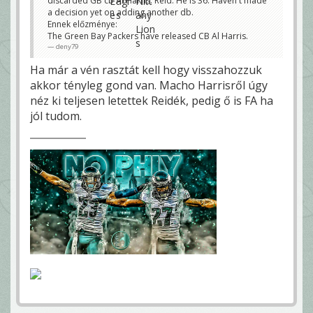
discarded GB cb Al Harris. Reid: He is 36. Haven't made
a decision yet on adding another db.
Ennek előzménye:
The Green Bay Packers have released CB Al Harris.
deny79
Ha már a vén rasztát kell hogy visszahozzuk
akkor tényleg gond van. Macho Harrisről úgy
néz ki teljesen letettek Reidék, pedig ő is FA ha
jól tudom.