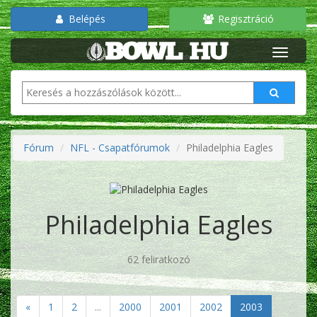
Belépés
Regisztráció
Fórum
NFL - Csapatfórumok
Philadelphia Eagles
Philadelphia Eagles
62 feliratkozó
«
1
2
...
2000
2001
2002
2003