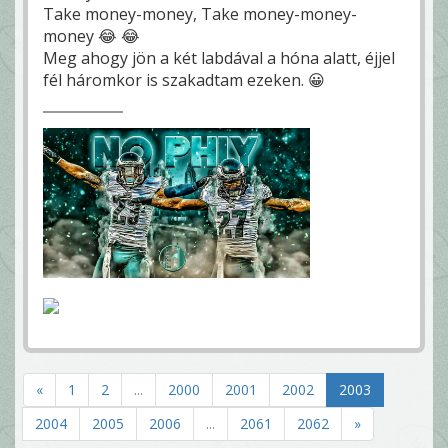
Take money-money, Take money-money-
money 😂 😂
Meg ahogy jön a két labdával a hóna alatt, éjjel
fél háromkor is szakadtam ezeken. 😀
«
1
2
...
2000
2001
2002
2003
2004
2005
2006
...
2061
2062
»