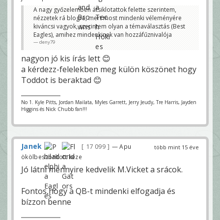
A nagy győzelemben átsiklotattok felette szerintem,
nézzetek rá blogra, mert most mindenki véleményére
kiváncsi vagyok, szerintem olyan a témaválasztás (Best
Eagles), amihez mindenkinek van hozzáfűznivalója
deny79
nagyon jó kis írás lett 😊
a kérdezz-felelekben meg külön köszönet hogy
Toddot is beraktad 😊
No 1. Kyle Pitts, Jordan Mailata, Myles Garrett, Jerry Jeudy, Tre Harris, Jayden
Higgins és Nick Chubb fan!!!
Janek
17 099
— Apu
több mint 15 éve
ökölbeszorított keze
Jó látni mennyire kedvelik M.Vicket a srácok.
Fontos,hogy a QB-t mindenki elfogadja és
bízzon benne