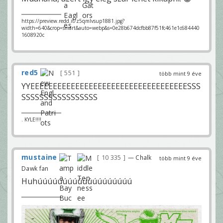
https://preview.redd.it/z5qmlvsup1881.jpg?
width=640&crop=smart&auto=webp&s=0e28b674dcfbb87f51fc461e1c684440
1608920c
red5
551
több mint 9 éve
YYEEEEEEEEEEEEEEEEEEEEEEEEEEEEEEEEEEESSS
SSSSSSSSSSSSSSSSS
. KYLE!!!!
mustaine
10 335
— Chalk
több mint 9 éve
Dawk fan
Huhúúúúúúúúúúúúúúúúúúú