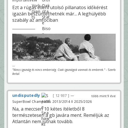
Ezt a rúgás elleni utolsó pillanatos időkérést
igazán beszüntethetnék már... A leghülyébb
szabály az amfociban
---
"Nincs igazság és nincs emberiség. Csak igazságok vannak és emberek."
- Szerb
Antal
undisputedly
12 937
—
több mint 9 éve
SuperBowl Champions 2013/2014 II 2025/2026
Na, a meccsen 10 kétes ítéletből 8
természetesen a gb javára ment. Reméljük az
Atlantán nem jutnak tovább.