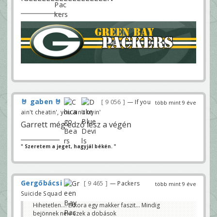
🤘 gaben 🤘
9 056
— If you
több mint 9 éve
ain't cheatin', you ain't tryin'
Garrett még edző lesz a végén
" Szeretem a jeget, hagyjál békén. "
Gergőbácsi
9 465
— Packers
több mint 9 éve
Suicide Squad
Hihetetlen.... Ekkora egy makker faszit... Mindig
bejönnek neki ezek a dobások