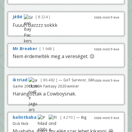
JéBé
8 224
több mint 9 éve
Fuuuh bazzzz sokkk
Mr.Breaker
1 948
több mint 9 éve
Nem érdemelték meg a vereséget. 😕
iktriad
86 482
— GoT Survivor, GM
több mint 9 éve
Game 2018, NBA Fantasy 2020 winner
Harangoztak a Cowboysnak.
balintbaba
4 270
— Big
több mint 9 éve
Dick Nick
Muahaha, azért így elég szar lehet kikapni. 😀