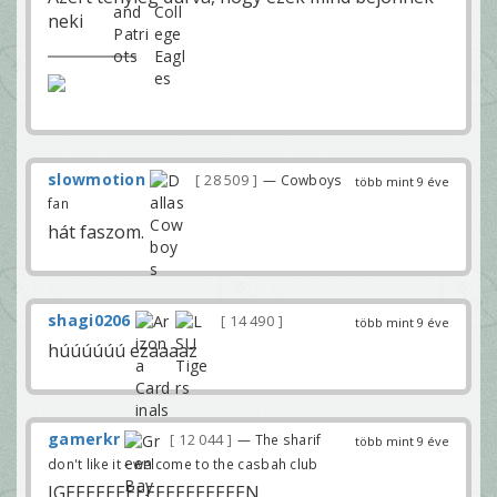
neki
slowmotion
28 509
— Cowboys
több mint 9 éve
fan
hát faszom.
shagi0206
14 490
több mint 9 éve
húúúúúú ezaaaaz
gamerkr
12 044
— The sharif
több mint 9 éve
don't like it - welcome to the casbah club
IGEEEEEEEEEEEEEEEEEEN