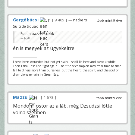
Gergőbácsi
9 465
— Packers
több mint 9 éve
Suicide Squad
Fuuuh bazzzz sokkk
JayB
én is megyek az ügyekeltre
I have been wounded but not yet slain. I shall lie here and bleed a while.
Then I shall rise and fight again. The title of champion may from time to time
fall to others more than ourselves, but the heart, the spirit, and the soul of
champions remain in Green Bay.
Mazzu
1 673
több mint 9 éve
Mondom, ostor az a láb, még Dzsudzsi lőtte
volna szebben