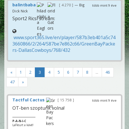
balintbaba
4 270
— Big
több mint 9 éve
Dick Nick
Sport2 Ricsi stream:
www.sport365.live/en/player/587b3eb401a5c74
3660866/2/264/587be7e862c66/GreenBayPacke
rs-DallasCowboys/768/432
«
1
2
3
4
5
6
7
8
...
46
47
»
Tactful Cactus
15 758
több mint 9 éve
OT-ben szoptunk volna!
P-A-N-I-C
LaFleurt a kávé!