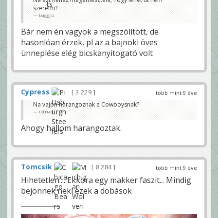
szeretni?
baggio
Bár nem én vagyok a megszólított, de
hasonlóan érzek, pl az a bajnoki öves
ünneplése elég bicskanyitogató volt
Cypress
3 229
több mint 9 éve
Na vajon harangoznak a Cowboysnak?
iktriad
Ahogy hallom harangoztak.
Tomcsik
8 284
több mint 9 éve
Hihetetlen.... Ekkora egy makker faszit... Mindig
bejönnek neki ezek a dobások