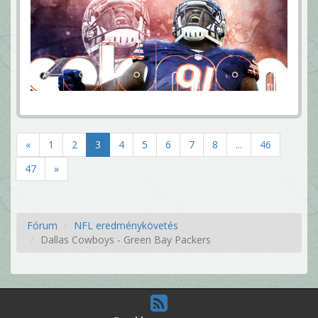
«
1
2
3
4
5
6
7
8
...
46
47
»
Fórum
NFL eredménykövetés
Dallas Cowboys - Green Bay Packers