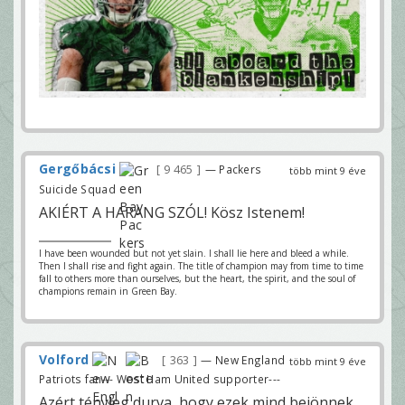
Gergőbácsi
9 465
— Packers
több mint 9 éve
Suicide Squad
AKIÉRT A HARANG SZÓL! Kösz Istenem!
I have been wounded but not yet slain. I shall lie here and bleed a while.
Then I shall rise and fight again. The title of champion may from time to time
fall to others more than ourselves, but the heart, the spirit, and the soul of
champions remain in Green Bay.
Volford
363
— New England
több mint 9 éve
Patriots fan--- West Ham United supporter---
Azért tényleg durva, hogy ezek mind bejönnek