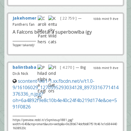
Jakehomer
22 759
—
több mint 9 éve
Panthers fan
A Falcons besétál a superbowlba így
Tepper takarodj!
balintbaba
4 270
— Big
több mint 9 éve
Dick Nick
scontent-vie1-1.xx.fbcdn.net/v/t1.0-
9/16106029_1270595293034128_8973316771414
376336_n.jpg?
oh=6a4892f9e8c10b4e40c24f4b219d174e&oe=5
91F0826
https://preview.redd.it/z5qmlvsup1881.jpg?
width=640&crop=smart&auto=webp&s=0e28b674dcfbb87f51fc461e1c684440
1608920c