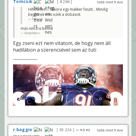
Tomcsik
8 284
több mint 9 éve
Hihetetlen.... Ekkora egy makker faszit... Mindig
bejönnek neki ezek a dobások
Tomcsik
más nincs is benne
Gergőbácsi
Egy zseni ezt nem vitatom, de hogy nem áll
hadilábon a szerencsével sem az tuti
r.baggio
65 224
— no es
több mint 9 éve
importante