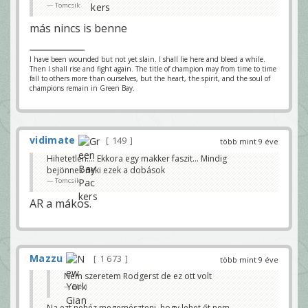
Tomcsik
más nincs is benne
I have been wounded but not yet slain. I shall lie here and bleed a while.
Then I shall rise and fight again. The title of champion may from time to time
fall to others more than ourselves, but the heart, the spirit, and the soul of
champions remain in Green Bay.
vidimate
149
több mint 9 éve
Hihetetlen.... Ekkora egy makker faszit... Mindig
bejönnek neki ezek a dobások
Tomcsik
AR a mákos.
Mazzu
1 673
több mint 9 éve
Nem szeretem Rodgerst de ez ott volt
Blevi
Na ezt nehéz megemészteni, hogy lehet őt nem