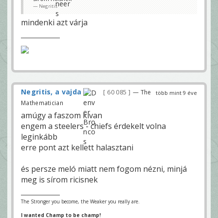
Negritis
mindenki azt várja
Negritis, a vajda
60 085
— The
több mint 9 éve
Mathematician
amúgy a faszom kivan
engem a steelers - chiefs érdekelt volna
leginkább
erre pont azt kellett halasztani
és persze meló miatt nem fogom nézni, minjá
meg is sírom ricisnek
The Stronger you become, the Weaker you really are.
I wanted Champ to be champ!