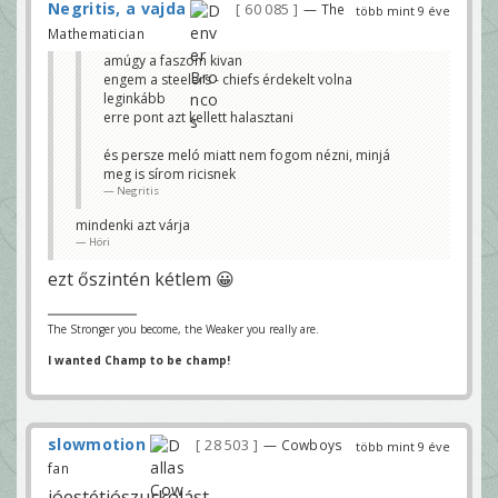
Negritis, a vajda
60 085
— The
több mint 9 éve
Mathematician
amúgy a faszom kivan
engem a steelers - chiefs érdekelt volna
leginkább
erre pont azt kellett halasztani
és persze meló miatt nem fogom nézni, minjá
meg is sírom ricisnek
Negritis
mindenki azt várja
Höri
ezt őszintén kétlem 😀
The Stronger you become, the Weaker you really are.
I wanted Champ to be champ!
slowmotion
28 503
— Cowboys
több mint 9 éve
fan
jóestétjószurkolást