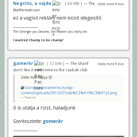
Negritis, a vajda
60 085
— The
több mint 9 éve
Mathematician
ez a vagisil reklám nem kicsit idegesítő
The Stronger you become, the Weaker you really are.
I wanted Champ to be champ!
gamerkr
12 044
— The sharif
több mint 9 éve
don't like it - welcome to the casbah club
Zeke mai napja 😉
biorezonanciameres.hu/wp-
content/uploads/2013/07/zab%C3%A1l%C3%A1s3.png
Tomcsik
ő is utálja a rizst, haladjunk
Szerkesztette:
gamerkr