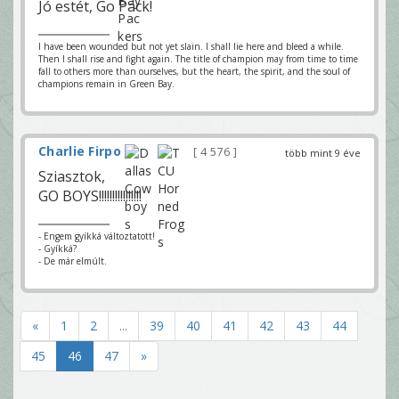
Jó estét, Go Pack!
I have been wounded but not yet slain. I shall lie here and bleed a while.
Then I shall rise and fight again. The title of champion may from time to time
fall to others more than ourselves, but the heart, the spirit, and the soul of
champions remain in Green Bay.
Charlie Firpo
4 576
több mint 9 éve
Sziasztok,
GO BOYS!!!!!!!!!!!!!!!!
- Engem gyíkká változtatott!
- Gyíkká?
- De már elmúlt.
«
1
2
...
39
40
41
42
43
44
45
46
47
»