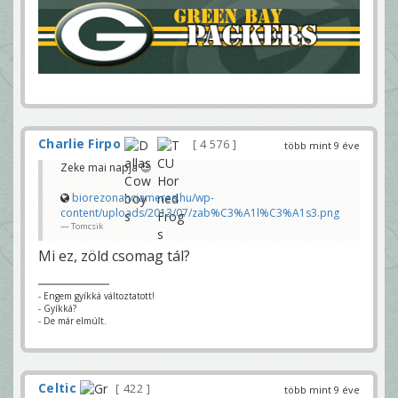
Charlie Firpo
4 576
több mint 9 éve
Zeke mai napja 😉
biorezonanciameres.hu/wp-
content/uploads/2013/07/zab%C3%A1l%C3%A1s3.png
Tomcsik
Mi ez, zöld csomag tál?
- Engem gyíkká változtatott!
- Gyíkká?
- De már elmúlt.
Celtic
422
több mint 9 éve