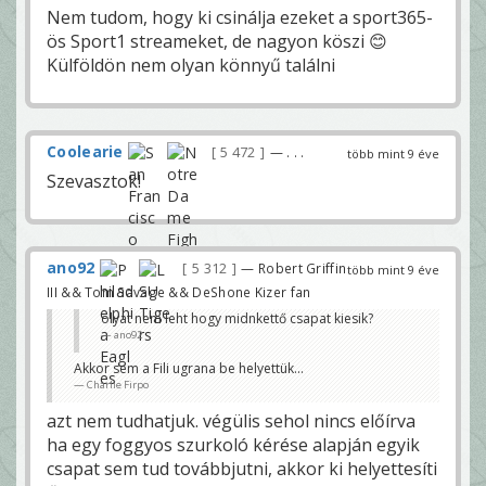
Nem tudom, hogy ki csinálja ezeket a sport365-
ös Sport1 streameket, de nagyon köszi 😊
Külföldön nem olyan könnyű találni
Coolearie
5 472
— . . .
több mint 9 éve
Szevasztok!
ano92
5 312
— Robert Griffin
több mint 9 éve
III && Tom Savage && DeShone Kizer fan
olyat nem leht hogy midnkettő csapat kiesik?
ano92
Akkor sem a Fili ugrana be helyettük...
Charlie Firpo
azt nem tudhatjuk. végülis sehol nincs előírva
ha egy foggyos szurkoló kérése alapján egyik
csapat sem tud továbbjutni, akkor ki helyettesíti