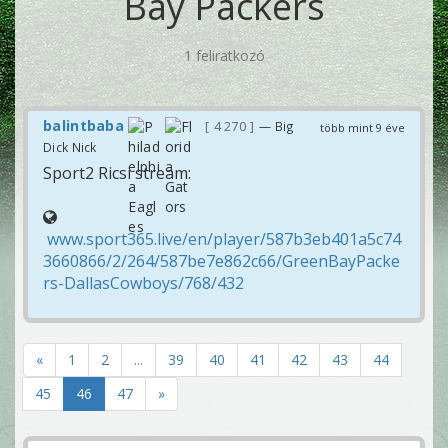
Bay Packers
1 feliratkozó
balintbaba
4 270
— Big
több mint 9 éve
Dick Nick
Sport2 Ricsi stream:
www.sport365.live/en/player/587b3eb401a5c74
3660866/2/264/587be7e862c66/GreenBayPacke
rs-DallasCowboys/768/432
«
1
2
...
39
40
41
42
43
44
45
46
47
»