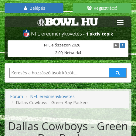
Belépés
Regisztráció
NFL eredménykövetés
-
1 aktív topik
NFL előszezon 2026
6
4
2:00, Network4
Fórum
NFL eredménykövetés
Dallas Cowboys - Green Bay Packers
Dallas Cowboys - Green