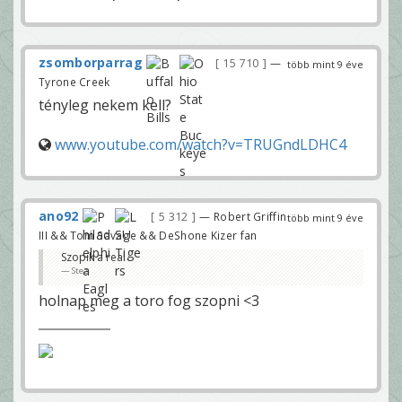
zsomborparrag
15 710
—
több mint 9 éve
Tyrone Creek
tényleg nekem kell?
www.youtube.com/watch?v=TRUGndLDHC4
ano92
5 312
— Robert Griffin
több mint 9 éve
III && Tom Savage && DeShone Kizer fan
Szopik a real
Stez
holnap meg a toro fog szopni <3