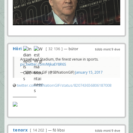
Höri
32 136
— bútor
több mint 9 éve
Arrowhead Stadium, the finest venue in sports.
pic.twitter.com/MjkaEY8R6S
— SB Nation GIF (@SBNationGIF)
January 15, 2017
twitter.com/SBNationGIF/status/820743656806187008
tenorx
14 202
— fő libsi
több mint 9 éve