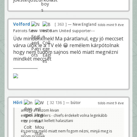
Volford
363
— New England
több mint 9 éve
Patriots fan--- West Ham United supporter---
Üdv mindenkinek! Ma páratlanul, egy jó meccset
várva ülök le a TV elé 😀 remélem kárpótolnak
hogy nem tudom sajnos meló miatt megnézni
mindkét meccset
Höri
32 136
— bútor
több mint 9 éve
amúgy a faszom kivan
engem a steelers - chiefs érdekelt volna leginkább
erre pont azt kellett halasztani
és persze meló miatt nem fogom nézni, minjá meg is
sírom ricisnek