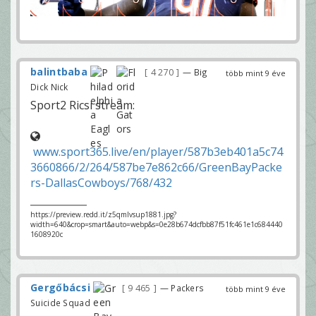
balintbaba
4 270
— Big
több mint 9 éve
Dick Nick
Sport2 Ricsi stream:
www.sport365.live/en/player/587b3eb401a5c74
3660866/2/264/587be7e862c66/GreenBayPacke
rs-DallasCowboys/768/432
https://preview.redd.it/z5qmlvsup1881.jpg?
width=640&crop=smart&auto=webp&s=0e28b674dcfbb87f51fc461e1c684440
1608920c
Gergőbácsi
9 465
— Packers
több mint 9 éve
Suicide Squad