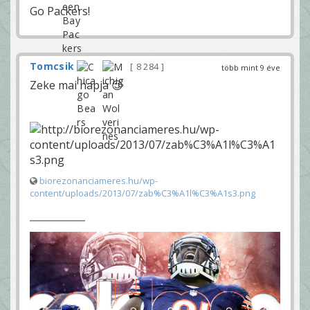
Go Packers!
Tomcsik
8 284
több mint 9 éve
Zeke mai napja 😉
biorezonanciameres.hu/wp-
content/uploads/2013/07/zab%C3%A1l%C3%A1s3.png