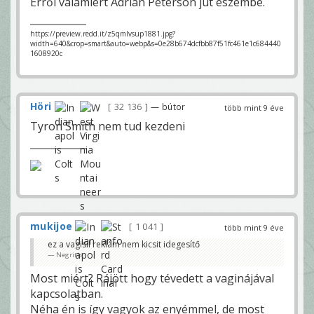
Erről valamiért Adrian Peterson jut eszembe.
https://preview.redd.it/z5qmlvsup1881.jpg?
width=640&crop=smart&auto=webp&s=0e28b674dcfbb87f51fc461e1c684440
1608920c
Höri
32 136
— bútor
több mint 9 éve
Tyron Smith nem tud kezdeni
mukijoe
1 041
több mint 9 éve
ez a vagisil reklám nem kicsit idegesítő
Negritis
Most miért? Rájött hogy tévedett a vaginájával
kapcsolatban.
Néha én is így vagyok az enyémmel, de most