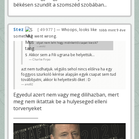
békésen szundít a szomszéd szobában...
Stez
49 977
— Whoops, looks like
több mint 9 éve
something went wrong.
olyat nem leht hogy midnkettő csapat kiesik?
ano92
Akkor sem a Fili ugrana be helyettük...
Charlie Firpo
azt nem tudhatjuk. végülis sehol nincs előírva ha egy
foggyos szurkoló kérése alapján egyik csapat sem tud
továbbjutni, akkor ki helyettesíti őket : D
ano92
Egyedul azert nem vagy meg dilihazban, mert
meg nem iktattak be a hulyeseged elleni
torvenyeket