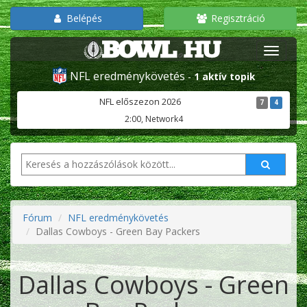
Belépés
Regisztráció
NFL eredménykövetés
-
1 aktív topik
NFL előszezon 2026
7
4
2:00, Network4
Fórum
NFL eredménykövetés
Dallas Cowboys - Green Bay Packers
Dallas Cowboys - Green