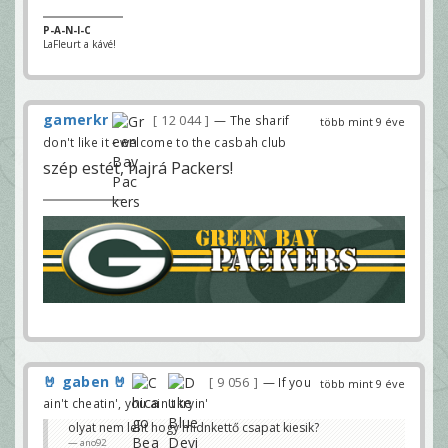
P-A-N-I-C
LaFleurt a kávé!
gamerkr
12 044
— The sharif
több mint 9 éve
don't like it - welcome to the casbah club
szép estét, hajrá Packers!
🤘 gaben 🤘
9 056
— If you
több mint 9 éve
ain't cheatin', you ain't tryin'
olyat nem leht hogy midnkettő csapat kiesik?
ano92