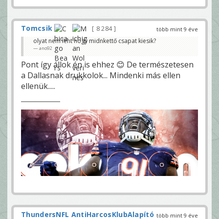
Tomcsik
8 284
több mint 9 éve
olyat nem leht hogy midnkettő csapat kiesik?
ano92
Pont így állok én is ehhez 😊 De természetesen
a Dallasnak drukkolok... Mindenki más ellen
ellenük.....
ThundersNFL AntiHarcosKlubAlapító
több mint 9 éve