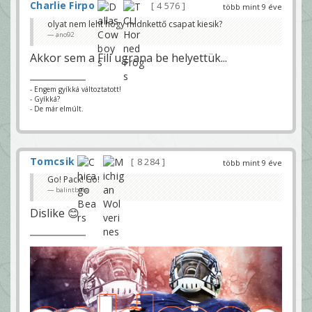
Charlie Firpo
4 576
több mint 9 éve
olyat nem leht hogy midnkettő csapat kiesik?
ano92
Akkor sem a Fili ugrana be helyettük...
- Engem gyíkká változtatott!
- Gyíkká?
- De már elmúlt.
Tomcsik
8 284
több mint 9 éve
Go! Pack! Go!
balintbaba
Dislike 😊