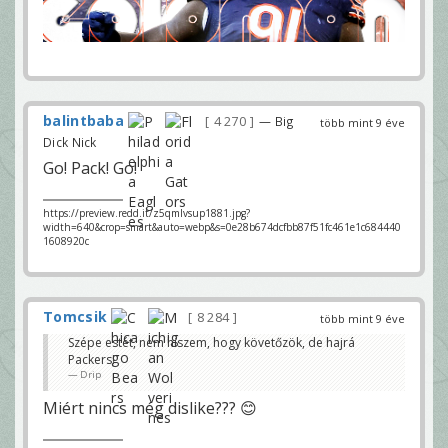
balintbaba
4 270
— Big
több mint 9 éve
Dick Nick
Go! Pack! Go!
https://preview.redd.it/z5qmlvsup1881.jpg?
width=640&crop=smart&auto=webp&s=0e28b674dcfbb87f51fc461e1c684440
1608920c
Tomcsik
8 284
több mint 9 éve
Szépe estét, nem hiszem, hogy követőzök, de hajrá
Packers!
Drip
Miért nincs még dislike??? 😊