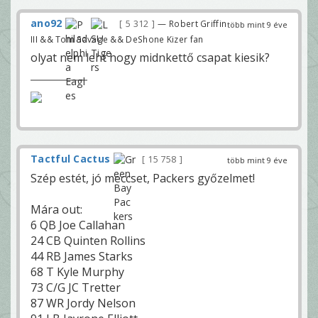
ano92
5 312
— Robert Griffin
több mint 9 éve
III && Tom Savage && DeShone Kizer fan
olyat nem leht hogy midnkettő csapat kiesik?
Tactful Cactus
15 758
több mint 9 éve
Szép estét, jó meccset, Packers győzelmet!
Mára out:
6 QB Joe Callahan
24 CB Quinten Rollins
44 RB James Starks
68 T Kyle Murphy
73 C/G JC Tretter
87 WR Jordy Nelson