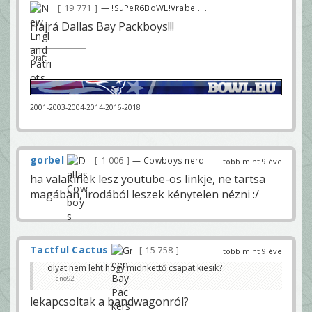
19 771
— !SuPeR6BoWL!Vrabel.......
Hajrá Dallas Bay Packboys!!!
Draft
2001-2003-2004-2014-2016-2018
gorbel
1 006
— Cowboys nerd
több mint 9 éve
ha valakinek lesz youtube-os linkje, ne tartsa
magában, irodából leszek kénytelen nézni :/
Tactful Cactus
15 758
több mint 9 éve
olyat nem leht hogy midnkettő csapat kiesik?
ano92
lekapcsoltak a bandwagonról?