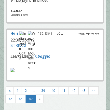
91 LB Jayrone Elliott
P-A-N-I-C
LaFleurt a kávé!
Höri
32 136
— bútor
több mint 9 éve
22:30, Sport2
STREAM
Szerkesztette:
r.baggio
«
1
2
...
39
40
41
42
43
44
45
46
47
»