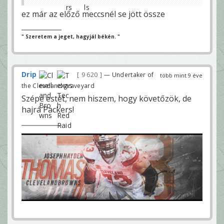
ez már az előző meccsnél se jött össze
" Szeretem a jeget, hagyjál békén. "
Drip
9 620
— Undertaker of
több mint 9 éve
the Cleveland graveyard
Szépe estét, nem hiszem, hogy követőzök, de
hajrá Packers!