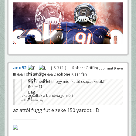
ano92
5 312
— Robert Griffin
több mint 9 éve
III && Tom Savage && DeShone Kizer fan
olyat nem leht hogy midnkettő csapat kiesik?
ano92
lekapcsoltak a bandwagonról?
Old Green Bay
az attól függ fut e zeke 150 yardot. : D