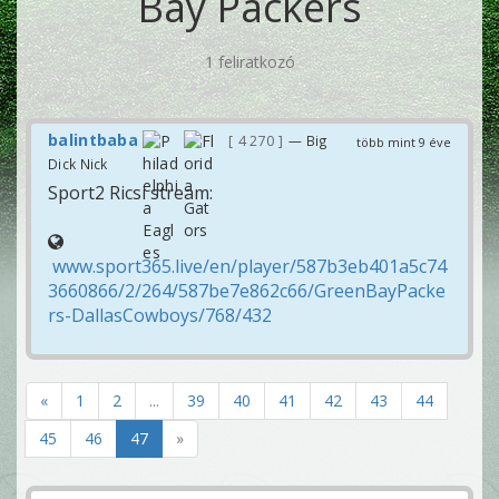
Bay Packers
1 feliratkozó
balintbaba
4 270
— Big
több mint 9 éve
Dick Nick
Sport2 Ricsi stream:
www.sport365.live/en/player/587b3eb401a5c74
3660866/2/264/587be7e862c66/GreenBayPacke
rs-DallasCowboys/768/432
«
1
2
...
39
40
41
42
43
44
45
46
47
»