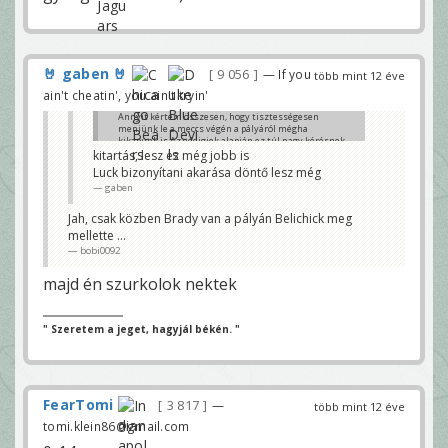
🤘 gaben 🤘
9 056
— If you
több mint 12 éve
ain't cheatin', you ain't tryin'
Annyit kértem összesen, hogy tisztességesen
menjünk le a meccs végén a pályáról mégha
kikapunk is.Az eddigiek alapján ez túl nagy kérésnek
bizonyult...
kitartás, lesz ez még jobb is
bobi0092
Luck bizonyítani akarása döntő lesz még
gaben
Jah, csak közben Brady van a pályán Belichick meg
mellette ...
bobi0092
majd én szurkolok nektek
" Szeretem a jeget, hagyjál békén. "
FearTomi
3 817
—
több mint 12 éve
tomi.klein86@gmail.com