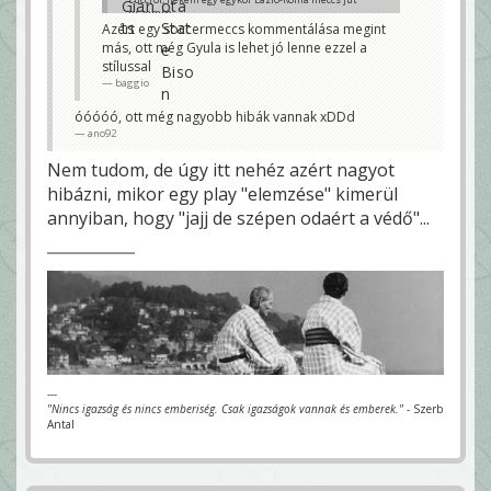
eszembe.
Méhes Gabi és Szanisló Csabi kommentálta, egyik
Azért egy soccermeccs kommentálása megint
Lazio másik Roma drukker, én rohadtul élveztem 😀
más, ott még Gyula is lehet jó lenne ezzel a
Toca
stílussal
baggio
óóóóó, ott még nagyobb hibák vannak xDDd
ano92
Nem tudom, de úgy itt nehéz azért nagyot
hibázni, mikor egy play "elemzése" kimerül
annyiban, hogy "jajj de szépen odaért a védő"...
---
"Nincs igazság és nincs emberiség. Csak igazságok vannak és emberek."
- Szerb
Antal