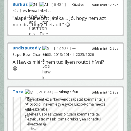
Burkus
6 484
— Küzdve
több mint 12 éve
küzdj és bízva bízzál...
"alapértelmezett játéka"... Jó, hogy nem azt
mondta, hogy "default." 😊
undisputedly
12 937
—
több mint 12 éve
SuperBowl Champions 2013/2014 II 2025/2026
A Hawks miért nem tud ilyen routot hívni?
😀
Toca
20 899
— Vikings fan
több mint 12 éve
Egyébként ez a "kedvenc csapatát kommentálja
" cuccról, nekem egy egykor Lazio-Roma meccs
jut eszembe.
Méhes Gabi és Szanisló Csabi kommentálta,
egyik Lazio másik Roma drukker, én rohadtul
élveztem 😀
Toca