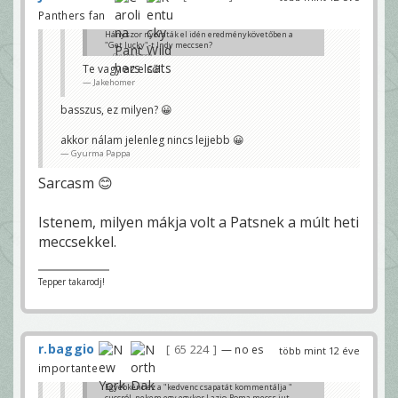
Panthers fan
Hányszor nyomták el idén eredménykövetőben a
"Get lucky"-t Indy meccsen?
Gyurma Pappa
Te vagy az első!
Jakehomer
basszus, ez milyen? 😀
akkor nálam jelenleg nincs lejjebb 😀
Gyurma Pappa
Sarcasm 😊
Istenem, milyen mákja volt a Patsnek a múlt heti
meccsekkel.
Tepper takarodj!
r.baggio
65 224
— no es
több mint 12 éve
importante
Egyébként ez a "kedvenc csapatát kommentálja "
cuccról, nekem egy egykor Lazio-Roma meccs jut