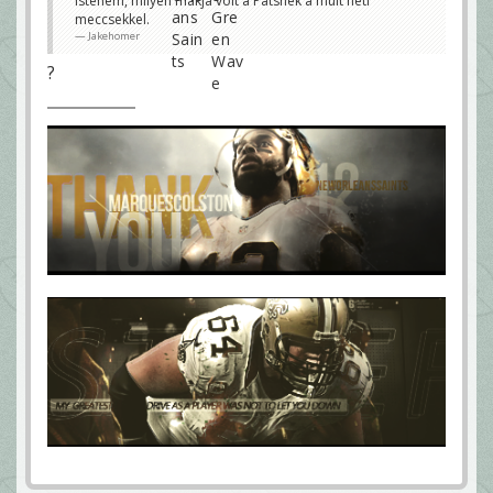
Istenem, milyen mákja volt a Patsnek a múlt heti
meccsekkel.
Jakehomer
?