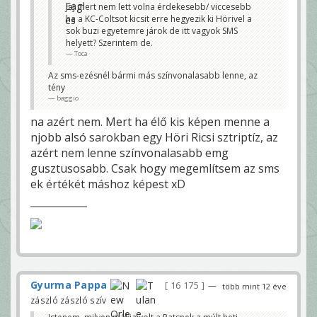
Lazio-Roma meccs jut eszembe.
Jaj mert nem lett volna érdekesebb/ viccesebb
Méhes Gabi és Szanisló Csabi
ha a KC-Coltsot kicsit erre hegyezik ki Hörivel a
kommentálta, egyik Lazio másik Roma
drukker, én rohadtul élveztem 😀
sok buzi egyetemre járok de itt vagyok SMS
Toca
helyett? Szerintem de.
Azért egy soccermeccs kommentálása megint más,
Toca
ott még Gyula is lehet jó lenne ezzel a stílussal
baggio
Az sms-ezésnél bármi más színvonalasabb lenne, az
tény
baggio
na azért nem. Mert ha élő kis képen menne a
njobb alsó sarokban egy Höri Ricsi sztriptíz, az
azért nem lenne színvonalasabb emg
gusztusosabb. Csak hogy megemlítsem az sms
ek értékét máshoz képest xD
Gyurma Pappa
16 175
—
több mint 12 éve
zászló zászló szív