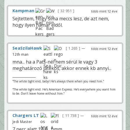
Kampman
32 951
több mint 12 éve
Sejtettem, hogy sima meccs lesz, de azt nem,
hogy ilyen hamar eldől.
SeaSzilaHawk
1 265
—
több mint 12 éve
12th man
mna... ha a Pats-nél nem sérül le vagy 3
meghatározó játékos, akkor ennek kb annyi...
“The white tight end, baby! He’s always there when you need him.”
“The white tight end. He’s American Express. He’s everywhere you want him
to be. Don’t leave home without him.”
Chargers LT
11 738
—
több mint 12 éve
Jedi Master
7 perc alatt 14-0....hmm...