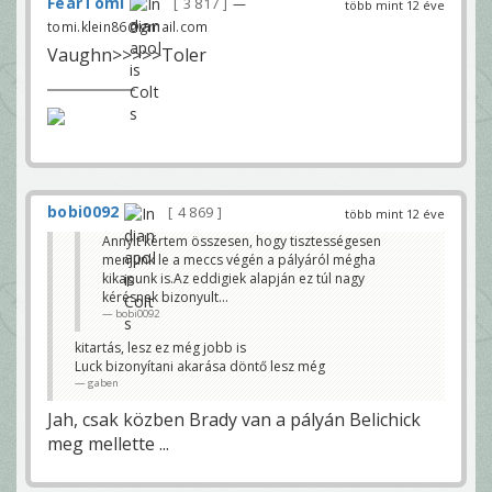
FearTomi
3 817
—
több mint 12 éve
tomi.klein86@gmail.com
Vaughn>>>>>Toler
bobi0092
4 869
több mint 12 éve
Annyit kértem összesen, hogy tisztességesen
menjünk le a meccs végén a pályáról mégha
kikapunk is.Az eddigiek alapján ez túl nagy
kérésnek bizonyult...
bobi0092
kitartás, lesz ez még jobb is
Luck bizonyítani akarása döntő lesz még
gaben
Jah, csak közben Brady van a pályán Belichick
meg mellette ...