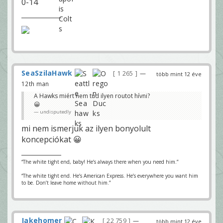
0-14
SeaSzilaHawk
1 265
—
több mint 12 éve
12th man
A Hawks miért nem tud ilyen routot hívni?
😀
undisputedly
mi nem ismerjük az ilyen bonyolult
koncepciókat 😀
“The white tight end, baby! He’s always there when you need him.”
“The white tight end. He’s American Express. He’s everywhere you want him
to be. Don’t leave home without him.”
Jakehomer
22 759
—
több mint 12 éve