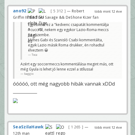
ano92
5 312
— Robert
több mint 12 éve
Griffin III && Tom Savage && DeShone Kizer fan
Egyébként ez a "kedvenc csapatát kommentálja
" cuccról, nekem egy egykor Lazio-Roma meccs
jut eszembe.
Méhes Gabi és Szanisló Csabi kommentálta,
egyik Lazio másik Roma drukker, én rohadtul
élveztem 😀
Toca
Azért egy soccermeccs kommentálása megint más, ott
még Gyula is lehet jó lenne ezzel a stílussal
baggio
óóóóó, ott még nagyobb hibák vannak xDDd
SeaSzilaHawk
1 265
—
több mint 12 éve
12th man