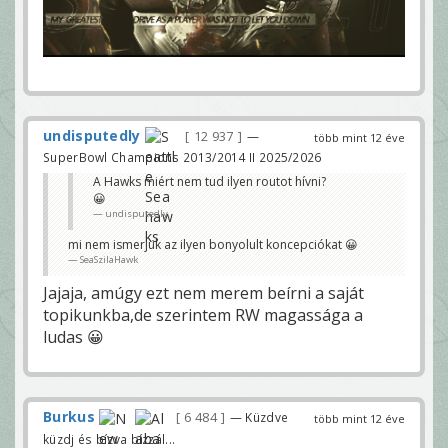
undisputedly
12 937
—
több mint 12 éve
SuperBowl Champions 2013/2014 II 2025/2026
A Hawks miért nem tud ilyen routot hívni?
😀
undisputedly
mi nem ismerjük az ilyen bonyolult koncepciókat 😀
SeaSzilaHawk
Jajaja, amúgy ezt nem merem beírni a saját
topikunkba,de szerintem RW magassága a
ludas 😀
Burkus
6 484
— Küzdve
több mint 12 éve
küzdj és bízva bízzál...