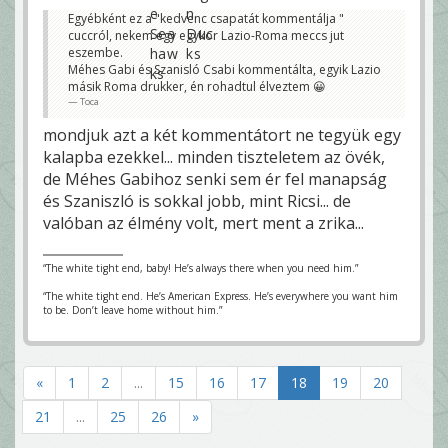
Egyébként ez a "kedvenc csapatát kommentálja "
cuccról, nekem egy egykor Lazio-Roma meccs jut
eszembe.
Méhes Gabi és Szanisló Csabi kommentálta, egyik Lazio
másik Roma drukker, én rohadtul élveztem 😀
Toca
mondjuk azt a két kommentátort ne tegyük egy
kalapba ezekkel... minden tiszteletem az övék,
de Méhes Gabihoz senki sem ér fel manapság
és Szaniszló is sokkal jobb, mint Ricsi... de
valóban az élmény volt, mert ment a zrika...
“The white tight end, baby! He’s always there when you need him.”
“The white tight end. He’s American Express. He’s everywhere you want him
to be. Don’t leave home without him.”
«
1
2
...
15
16
17
18
19
20
21
...
25
26
»