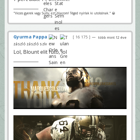
"Vicces gyerek vagy Sully, ezt díjazom! Téged nyírlak ki utolsónak." 😀
Gyurma Pappa
16 175
—
több mint 12 éve
zászló zászló szív
Lol, Blount elit futó, lol