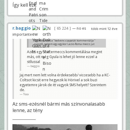
Így kell ezt.
r.baggio
65 224
— no es
több mint 12 éve
importante
Egyébként ez a "kedvenc csapatát kommentálja "
cuccról, nekem egy egykor Lazio-Roma meccs jut
eszembe.
Méhes Gabi és Szanisló Csabi kommentálta, egyik
Azért egy soccermeccs kommentálása megint
Lazio másik Roma drukker, én rohadtul élveztem 😀
más, ott még Gyula is lehet jó lenne ezzel a
Toca
stílussal
baggio
Jaj mert nem lett volna érdekesebb/ viccesebb ha a KC-
Coltsot kicsit erre hegyezik ki Hörivel a sok buzi
egyetemre járok de itt vagyok SMS helyett? Szerintem
de.
Toca
Az sms-ezésnél bármi más színvonalasabb
lenne, az tény