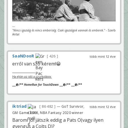
---
"Nincs igazság és nincs emberiség. Csak igazságok vannak és emberek."
- Szerb
Antal
SaaNDooR
426
több mint 12 éve
erről van szó kérem!😀
Ha eljön az idő a szurkolásra:
___@/°°
HomeRun for TouchDown
___@/°° ___@/°°
iktriad
86 482
— GoT Survivor,
több mint 12 éve
GM Game 2018, NBA Fantasy 2020 winner
Baromi jól játszik eddig a Pats O(vagy ilyen
gyengus a Colts D)?