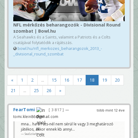
NFL mérkőzés beharangozók - Divisional Round
szombat | Bowl.hu
A Seahawks és a Saints, valamint a Patriots és a Colts
csatájával folytatódik a rájátszás.
bowl.hu/nfl_merkozes_beharangozok_2013_-
_divisional_round_szombat
«
1
2
...
15
16
17
18
19
20
21
...
25
26
»
FearTomi
3 817
—
több mint 12 éve
tomi.klein86@gmail.com
mna... ha a Pats-nél nem sérül le vagy 3 meghatározó
játékos, akkor ennek kb annyi...
SeaSzilaHawk