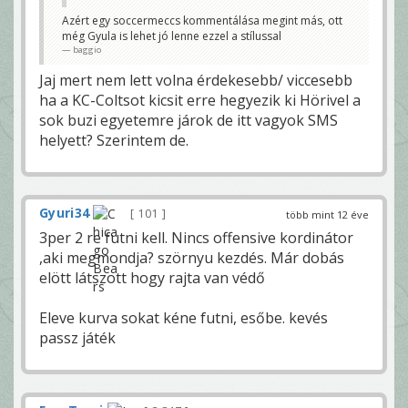
Azért egy soccermeccs kommentálása megint más, ott
még Gyula is lehet jó lenne ezzel a stílussal
baggio
Jaj mert nem lett volna érdekesebb/ viccesebb
ha a KC-Coltsot kicsit erre hegyezik ki Hörivel a
sok buzi egyetemre járok de itt vagyok SMS
helyett? Szerintem de.
Gyuri34
101
több mint 12 éve
3per 2 re futni kell. Nincs offensive kordinátor
,aki megmondja? szörnyu kezdés. Már dobás
elött látszott hogy rajta van védő
Eleve kurva sokat kéne futni, esőbe. kevés
passz játék