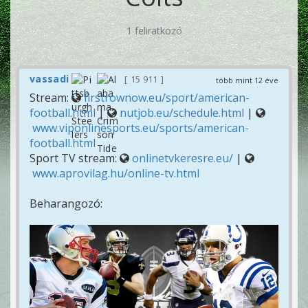
1 feliratkozó
vassadi
15 911
több mint 12 éve
Stream:
firstrownow.eu/sport/american-
football.html
|
nutjob.eu/schedule.html
|
www.viponlinesports.eu/sports/american-
football.html
Sport TV stream:
onlinetvkeresre.eu/
|
www.aprovilag.hu/online-tv.html
Beharangozó: