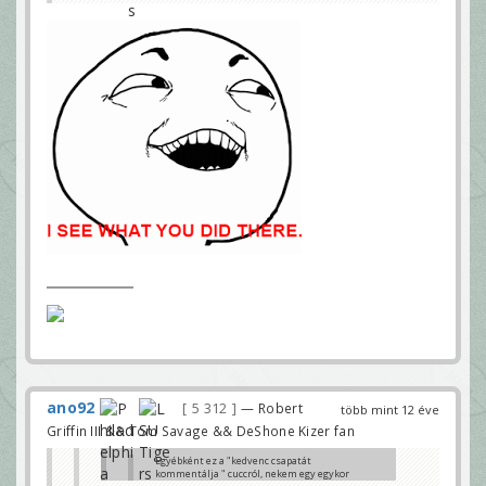
ano92
5 312
— Robert
több mint 12 éve
Griffin III && Tom Savage && DeShone Kizer fan
Egyébként ez a "kedvenc csapatát
kommentálja " cuccról, nekem egy egykor