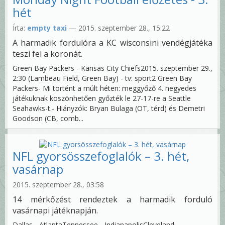
hét
Írta:
empty taxi
— 2015. szeptember 28., 15:22
A harmadik fordulóra a KC wisconsini vendégjátéka
teszi fel a koronát.
Green Bay Packers - Kansas City Chiefs2015. szeptember 29.,
2:30 (Lambeau Field, Green Bay) - tv: sport2 Green Bay
Packers- Mi történt a múlt héten: meggyőző 4. negyedes
játékuknak köszönhetően győzték le 27-17-re a Seattle
Seahawks-t.- Hiányzók: Bryan Bulaga (OT, térd) és Demetri
Goodson (CB, comb...
NFL gyorsösszefoglalók – 3. hét,
vasárnap
2015. szeptember 28., 03:58
14 mérkőzést rendeztek a harmadik forduló
vasárnapi játéknapján.
Dallas - AtlantaTennessee - IndianapolisCleveland -