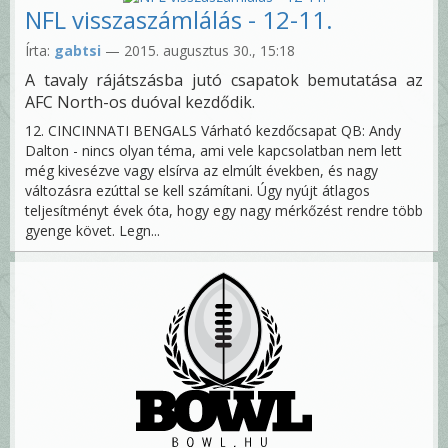
NFL visszaszámlálás - 12-11.
Írta:
gabtsi
— 2015. augusztus 30., 15:18
A tavaly rájátszásba jutó csapatok bemutatása az
AFC North-os duóval kezdődik.
12. CINCINNATI BENGALS Várható kezdőcsapat QB: Andy
Dalton - nincs olyan téma, ami vele kapcsolatban nem lett
még kivesézve vagy elsírva az elmúlt években, és nagy
változásra ezúttal se kell számítani. Úgy nyújt átlagos
teljesítményt évek óta, hogy egy nagy mérkőzést rendre több
gyenge követ. Legn...