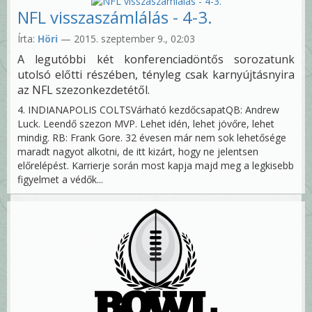
NFL visszaszámlálás - 4-3.
Írta:
Höri
— 2015. szeptember 9., 02:03
A legutóbbi két konferenciadöntős sorozatunk
utolsó előtti részében, tényleg csak karnyújtásnyira
az NFL szezonkezdetétől.
4. INDIANAPOLIS COLTSVárható kezdőcsapatQB: Andrew
Luck. Leendő szezon MVP. Lehet idén, lehet jövőre, lehet
mindig. RB: Frank Gore. 32 évesen már nem sok lehetősége
maradt nagyot alkotni, de itt kizárt, hogy ne jelentsen
előrelépést. Karrierje során most kapja majd meg a legkisebb
figyelmet a védők...