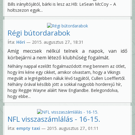
Bills irányítójától, bárki is lesz az.HB: LeSean McCoy – A
holtszezon egyik...
Régi bútordarabok
Írta:
Höri
— 2015. augusztus 27., 18:31
Amíg meccsek nélkül telnek a napok, van idő
körbejárni a nem létező klubhűség fogalmát.
Néhány nappal ezelőtt fogalmazódott meg bennem az ötlet,
hogy írni kéne egy cikket, amikor olvastam, hogy a Vikings
megvált a legrégebben náluk lévő tagjától, Cullen Loefflertől.
Néhány órával később jött a sokkal nagyobb horderejű hír,
hogy Reggie Wayne aláírt New Englandbe. Belegondolva,
hogy ebbe...
NFL visszaszámlálás - 16-15.
Írta:
empty taxi
— 2015. augusztus 27., 01:11