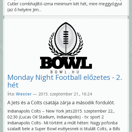
Cutler combhajlító-izma minimum két hét, mire meggyógyul
(az ő helyére Jim...
Monday Night Football előzetes - 2.
hét
Írta:
Wester
— 2015. szeptember 21., 16:24
A Jets és a Colts csatája zárja a második fordulót.
Indianapolis Colts – New York Jets2015. szeptember 22.,
02:30 (Lucas Oil Stadium, Indianapolis) - tv: sport 2
Indianapolis Colts- Mi történt a múlt héten: Nagy pofonba
szaladt bele a Super Bowl esélyesnek is titulált Colts, a Bills