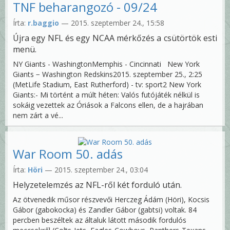
TNF beharangozó - 09/24
Írta:
r.baggio
— 2015. szeptember 24., 15:58
Újra egy NFL és egy NCAA mérkőzés a csütörtök esti
menü.
NY Giants - WashingtonMemphis - Cincinnati New York
Giants − Washington Redskins2015. szeptember 25., 2:25
(MetLife Stadium, East Rutherford) - tv: sport2 New York
Giants:- Mi történt a múlt héten: Valós futójáték nélkül is
sokáig vezettek az Óriások a Falcons ellen, de a hajrában
nem zárt a vé...
War Room 50. adás
Írta:
Höri
— 2015. szeptember 24., 03:04
Helyzetelemzés az NFL-ről két forduló után.
Az ötvenedik műsor részvevői Herczeg Ádám (Höri), Kocsis
Gábor (gabokocka) és Zandler Gábor (gabtsi) voltak. 84
percben beszéltek az általuk látott második fordulós