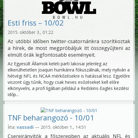
Esti friss – 10/02
2015. október 3., 01:22
Az utóbbi időben twitter-csatornánkra szorítkoztak
a hírek, de most megpróbáljuk itt összegyűjteni az
elmúlt órák legfontosabb eseményeit.
Az Egyesült Államok keleti parti lakosai jelenleg az
elkerülhetetlen Joaquin hurrikánra fókuszálnak, mely nyilván a
hétvégi NFL és NCAA mérkőzésekre is hatással lesz. Egyelőre
viszont úgy tűnik, hogy csak heves esőzéseket kell előre
elkönyvelni, a profi ligában például a Redskins-Eagles kezdési
időp...
TNF beharangozó - 10/01
Írta:
vassadi
— 2015. október 1., 14:51
Csereirányítók a főszerepben az aktuális NFL és