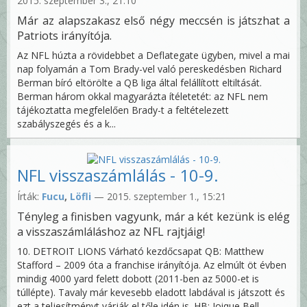
2015. szeptember 3., 21:10
Már az alapszakasz első négy meccsén is játszhat a
Patriots irányítója.
Az NFL húzta a rövidebbet a Deflategate ügyben, mivel a mai
nap folyamán a Tom Brady-vel való pereskedésben Richard
Berman bíró eltörölte a QB liga által felállított eltiltását.
Berman három okkal magyarázta ítéletetét: az NFL nem
tájékoztatta megfelelően Brady-t a feltételezett
szabályszegés és a k...
NFL visszaszámlálás - 10-9.
Írták:
Fucu
,
Löfli
— 2015. szeptember 1., 15:21
Tényleg a finisben vagyunk, már a két kezünk is elég
a visszaszámláláshoz az NFL rajtjáig!
10. DETROIT LIONS Várható kezdőcsapat QB: Matthew
Stafford – 2009 óta a franchise irányítója. Az elmúlt öt évben
mindig 4000 yard felett dobott (2011-ben az 5000-et is
túllépte). Tavaly már kevesebb eladott labdával is játszott és
ezt a teljesítményt várják el tőle idén is. HB: Joique Bell,