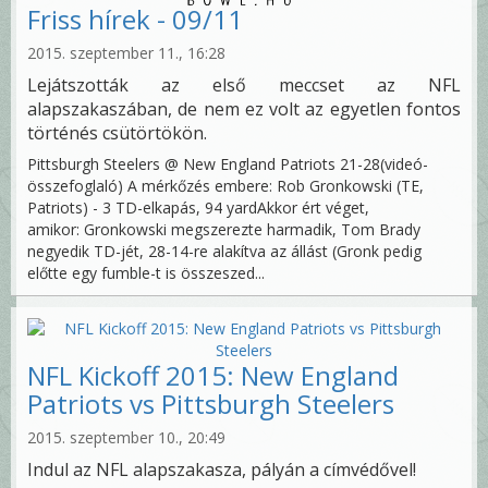
Friss hírek - 09/11
2015. szeptember 11., 16:28
Lejátszották az első meccset az NFL
alapszakaszában, de nem ez volt az egyetlen fontos
történés csütörtökön.
Pittsburgh Steelers @ New England Patriots 21-28(videó-
összefoglaló) A mérkőzés embere: Rob Gronkowski (TE,
Patriots) - 3 TD-elkapás, 94 yardAkkor ért véget,
amikor: Gronkowski megszerezte harmadik, Tom Brady
negyedik TD-jét, 28-14-re alakítva az állást (Gronk pedig
előtte egy fumble-t is összeszed...
NFL Kickoff 2015: New England
Patriots vs Pittsburgh Steelers
2015. szeptember 10., 20:49
Indul az NFL alapszakasza, pályán a címvédővel!