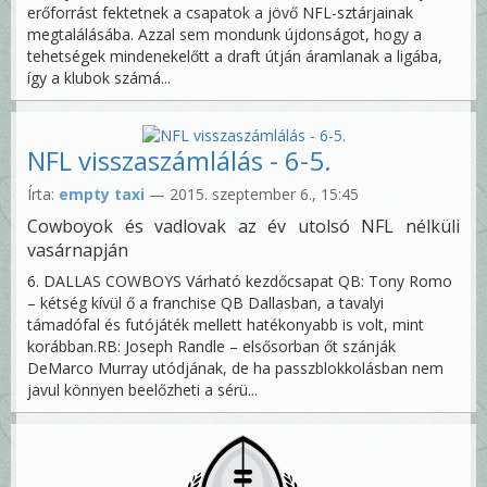
erőforrást fektetnek a csapatok a jövő NFL-sztárjainak
megtalálásába. Azzal sem mondunk újdonságot, hogy a
tehetségek mindenekelőtt a draft útján áramlanak a ligába,
így a klubok számá...
NFL visszaszámlálás - 6-5.
Írta:
empty taxi
— 2015. szeptember 6., 15:45
Cowboyok és vadlovak az év utolsó NFL nélküli
vasárnapján
6. DALLAS COWBOYS Várható kezdőcsapat QB: Tony Romo
– kétség kívül ő a franchise QB Dallasban, a tavalyi
támadófal és futójáték mellett hatékonyabb is volt, mint
korábban.RB: Joseph Randle – elsősorban őt szánják
DeMarco Murray utódjának, de ha passzblokkolásban nem
javul könnyen beelőzheti a sérü...