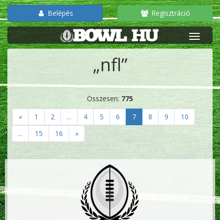
Belépés
Regisztráció
„nfl”
Összesen:
775
«
1
2
...
4
5
6
7
8
9
10
...
15
16
»