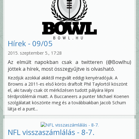
Hírek - 09/05
2015. szeptember 5., 17:28
Az elmúlt napokban csak a twitteren (@Bowlhu)
jöttek a hírek, most összegyűjtve is olvasható.
Kezdjük azokkal akiktől megvált eddigi kenyéradójuk. A
Browns a 2011-es első körös draftolt Phil Taylortól köszönt
el, aki tavaly csak öt mérkőzésen tudott pályára lépni
térdproblémái miatt. A Buccaneers a punter Michael Koenen
szolgálatait köszönte meg és a továbbiakban Jacob Schum
látja el a punt...
NFL visszaszámlálás - 8-7.