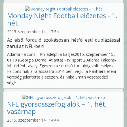
Monday Night Football előzetes - 1.
hét
2015. szeptember 14., 17:54
Az első forduló szokásosan hétfő esti duplázással
zárul az NFL-ben!
Atlanta Falcons – Philadelphia Eagles2015. szeptember 15.,
01:10 (Georgia Dome, Atlanta) - tv: sport 2 Atlanta Falcons-
Mi történt tavaly: Egészen az utolsó fordulóig volt esélye a
Falcons-nak a rájátszásra 2014-ben, végül a Panthers elleni
vereség jelentette a szezon, és Mike Smith vezetőedző
végé...
NFL gyorsösszefoglalók – 1. hét,
vasárnap
2015. szeptember 14., 14:44