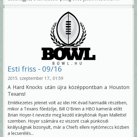
Esti friss - 09/16
2015. szeptember 17., 01:59
A Hard Knocks után újra középpontban a Houston
Texans!
Emlékezetes jelenet volt az idei HK évad harmadik részében,
mikor a Texans főedzője, Bill O'Brien a HBO kamerái előtt
Brian Hoyer-t nevezte meg kezdő irányítónak Ryan Mallettel
szemben. Hoyer számára ez viszont csak pünkösdi
királyságnak bizonyult, már a Chiefs elleni nyitómeccs közben
a lecserélés...