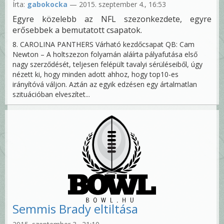
Írta:
gabokocka
— 2015. szeptember 4., 16:53
Egyre közelebb az NFL szezonkezdete, egyre
erősebbek a bemutatott csapatok.
8. CAROLINA PANTHERS Várható kezdőcsapat QB: Cam
Newton – A holtszezon folyamán aláírta pályafutása első
nagy szerződését, teljesen felépült tavalyi sérüléseiből, úgy
nézett ki, hogy minden adott ahhoz, hogy top10-es
irányítóvá váljon. Aztán az egyik edzésen egy ártalmatlan
szituációban elveszítet...
Semmis Brady eltiltása