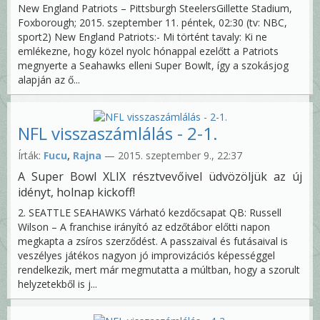
New England Patriots – Pittsburgh SteelersGillette Stadium,
Foxborough; 2015. szeptember 11. péntek, 02:30 (tv: NBC,
sport2) New England Patriots:- Mi történt tavaly: Ki ne
emlékezne, hogy közel nyolc hónappal ezelőtt a Patriots
megnyerte a Seahawks elleni Super Bowlt, így a szokásjog
alapján az ő...
NFL visszaszámlálás - 2-1.
Írták:
Fucu
,
Rajna
— 2015. szeptember 9., 22:37
A Super Bowl XLIX résztvevőivel üdvözöljük az új
idényt, holnap kickoff!
2. SEATTLE SEAHAWKS Várható kezdőcsapat QB: Russell
Wilson – A franchise irányító az edzőtábor előtti napon
megkapta a zsíros szerződést. A passzaival és futásaival is
veszélyes játékos nagyon jó improvizációs képességgel
rendelkezik, mert már megmutatta a múltban, hogy a szorult
helyzetekből is j...