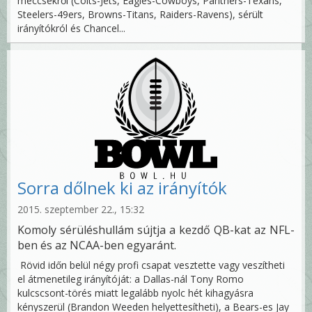
meccsekről (Colts-Jets, Eagles-Cowboys, Panthers-Texans,
Steelers-49ers, Browns-Titans, Raiders-Ravens), sérült
irányítókról és Chancel...
Sorra dőlnek ki az irányítók
2015. szeptember 22., 15:32
Komoly sérüléshullám sújtja a kezdő QB-kat az NFL-
ben és az NCAA-ben egyaránt.
Rövid időn belül négy profi csapat vesztette vagy veszítheti
el átmenetileg irányítóját: a Dallas-nál Tony Romo
kulcscsont-törés miatt legalább nyolc hét kihagyásra
kényszerül (Brandon Weeden helyettesítheti), a Bears-es Jay