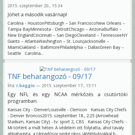
2015. szeptember 20., 15:34
Jöhet a második vasárnap!
Carolina - HoustonPittsburgh – San FranciscoNew Orleans –
Tampa BayMinnesota - DetroitChicago – ArizonaBuffalo –
New EnglandCincinnati – San DiegoCleveland – TennesseeNY
Giants – AtlantaWashington – St. LouisJacksonville –
MiamiOakland – BaltimorePhiladelphia – DallasGreen Bay –
Seattle Carolina...
TNF beharangozó - 09/17
Írta:
r.baggio
— 2015. szeptember 17., 15:11
Egy NFL és egy NCAA mérkőzés a csütörtöki
programban.
Kansas City - DenverLouisville - Clemson Kansas City Chiefs
- Denver Broncos2015. szeptember 18., 2:25 (Arrowhead
Stadium, Kansas City) - tv: sport 2, CBS Kansas City Chiefs: -
Mi történt a múlt héten: A védelem ott folytatta, ahol tavaly
abbahagyta, a támadósor pedig okos játékhívásokkal h...