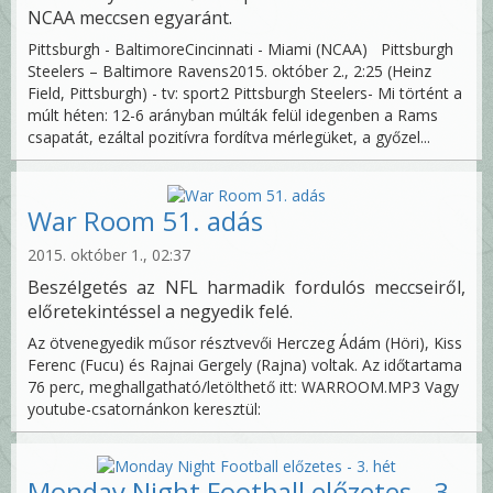
NCAA meccsen egyaránt.
Pittsburgh - BaltimoreCincinnati - Miami (NCAA) Pittsburgh
Steelers – Baltimore Ravens2015. október 2., 2:25 (Heinz
Field, Pittsburgh) - tv: sport2 Pittsburgh Steelers- Mi történt a
múlt héten: 12-6 arányban múlták felül idegenben a Rams
csapatát, ezáltal pozitívra fordítva mérlegüket, a győzel...
War Room 51. adás
2015. október 1., 02:37
Beszélgetés az NFL harmadik fordulós meccseiről,
előretekintéssel a negyedik felé.
Az ötvenegyedik műsor résztvevői Herczeg Ádám (Höri), Kiss
Ferenc (Fucu) és Rajnai Gergely (Rajna) voltak. Az időtartama
76 perc, meghallgatható/letölthető itt: WARROOM.MP3 Vagy
youtube-csatornánkon keresztül:
Monday Night Football előzetes - 3.