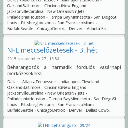
OaklandBaltimore - CincinnatiNew England -
JacksonvilleCarolina - New OrleansNY Jets -
PhiladelphiaHouston - Tampa BayMinnesota - San DiegoSt.
Louis - PittsburghArizona - San FranciscoMiami -
BuffaloSeattle - ChicagoDetroit - Denver Atlanta Fa...
NFL meccselőzetesek - 3. hét
2015. szeptember 27., 13:54
Beharangozók a harmadik fordulós vasárnapi
mérkőzésekhez.
Dallas - AtlantaTennessee - IndianapolisCleveland -
OaklandBaltimore - CincinnatiNew England -
JacksonvilleCarolina - New OrleansNY Jets -
PhiladelphiaHouston - Tampa BayMinnesota - San DiegoSt.
Louis - PittsburghArizona - San FranciscoMiami -
BuffaloSeattle - ChicagoDetroit - Denver Dallas Cowb...