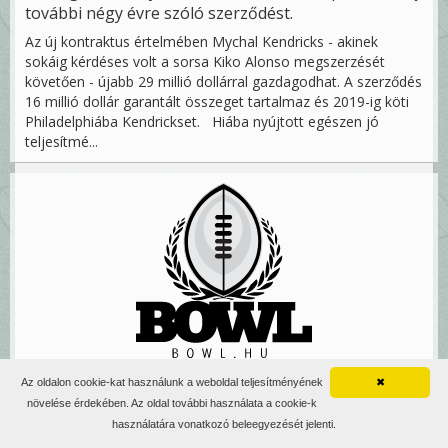
további négy évre szóló szerződést.
Az új kontraktus értelmében Mychal Kendricks - akinek
sokáig kérdéses volt a sorsa Kiko Alonso megszerzését
követően - újabb 29 millió dollárral gazdagodhat. A szerződés
16 millió dollár garantált összeget tartalmaz és 2019-ig köti
Philadelphiába Kendrickset. Hiába nyújtott egészen jó
teljesítmé...
Esti friss - 08/24
Az oldalon cookie-kat használunk a weboldal teljesítményének
✖
2015. augusztus 25., 00:21
növelése érdekében. Az oldal további használata a cookie-k
használatára vonatkozó beleegyezését jelenti.
Ahogy azt tegnap már sejteni lehetett, Reggie