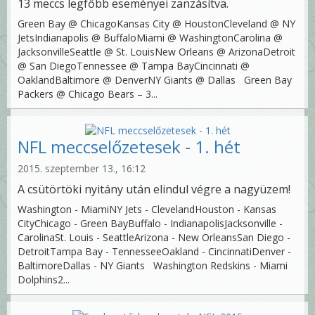
13 meccs legfőbb eseményei zanzásítva.
Green Bay @ ChicagoKansas City @ HoustonCleveland @ NY
JetsIndianapolis @ BuffaloMiami @ WashingtonCarolina @
JacksonvilleSeattle @ St. LouisNew Orleans @ ArizonaDetroit
@ San DiegoTennessee @ Tampa BayCincinnati @
OaklandBaltimore @ DenverNY Giants @ Dallas Green Bay
Packers @ Chicago Bears – 3...
NFL meccselőzetesek - 1. hét
2015. szeptember 13., 16:12
A csütörtöki nyitány után elindul végre a nagyüzem!
Washington - MiamiNY Jets - ClevelandHouston - Kansas
CityChicago - Green BayBuffalo - IndianapolisJacksonville -
CarolinaSt. Louis - SeattleArizona - New OrleansSan Diego -
DetroitTampa Bay - TennesseeOakland - CincinnatiDenver -
BaltimoreDallas - NY Giants Washington Redskins - Miami
Dolphins2...