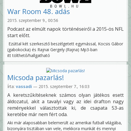
War Room 48. adás
2015. szeptember 9., 00:56
Podcast az elmúlt napok történéseiről a 2015-ös NFL
start előtt.
Ezúttal két szerkesztő beszélgetett egymással, Kocsis Gábor
(gabokocka) és Rajnai Gergely (Rajna) Mp3-ban
itt tölthető/hallgatható
Micsoda pazarlás!
Írta:
vassadi
— 2015. szeptember 7., 16:03
A keretszűkítéseknek számos olyan játékos esett
áldozatul, akit a tavalyi vagy az idei drafton nagy
reményekkel választottak ki, de csapata 53-as
keretébe már nem fért oda.
Aki már alaposabban belemerült az amerikai futball világába,
bizonyára tisztában van vele, mekkora munkát és mennyi