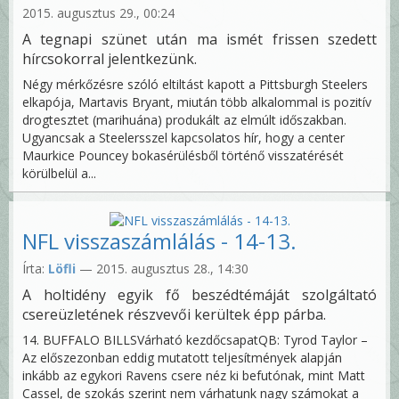
2015. augusztus 29., 00:24
A tegnapi szünet után ma ismét frissen szedett
hírcsokorral jelentkezünk.
Négy mérkőzésre szóló eltiltást kapott a Pittsburgh Steelers
elkapója, Martavis Bryant, miután több alkalommal is pozitív
drogtesztet (marihuána) produkált az elmúlt időszakban.
Ugyancsak a Steelersszel kapcsolatos hír, hogy a center
Maurkice Pouncey bokasérülésből történő visszatérését
körülbelül a...
NFL visszaszámlálás - 14-13.
Írta:
Löfli
— 2015. augusztus 28., 14:30
A holtidény egyik fő beszédtémáját szolgáltató
csereüzletének részvevői kerültek épp párba.
14. BUFFALO BILLSVárható kezdőcsapatQB: Tyrod Taylor –
Az előszezonban eddig mutatott teljesítmények alapján
inkább az egykori Ravens csere néz ki befutónak, mint Matt
Cassel, de szokás szerint nem várhatunk nagy számokat a