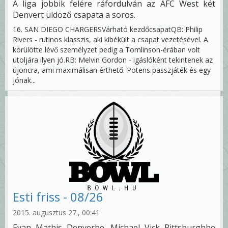
A liga jobbik felére ráfordulván az AFC West két
Denvert üldöző csapata a soros.
16. SAN DIEGO CHARGERSVárható kezdőcsapatQB: Philip
Rivers - rutinos klasszis, aki kibékült a csapat vezetésével. A
körülötte lévő személyzet pedig a Tomlinson-érában volt
utoljára ilyen jó.RB: Melvin Gordon - igáslóként tekintenek az
újoncra, ami maximálisan érthető. Potens passzjáték és egy
jónak...
Esti friss - 08/26
2015. augusztus 27., 00:41
Evan Mathis Denverbe, Michael Vick Pittsburghbe