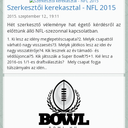
Szerkesztői kerekasztal - NFL 2015
2015. szeptember 12., 19:11
Hét szerkesztő véleménye hat égető kérdésről az
előttünk álló NFL-szezonnal kapcsolatban.
1. Ki lesz az idény meglepetéscsapata?2. Melyik csapattól
várható nagy visszaesés?3. Melyik játékos lesz az idei év
nagy visszatérője?4. Kik lesznek az év támadó- és
védőújoncai?5. Kik játsszák a Super Bowlt?5+1. Kié lesz a
2016-os 1/1-es draftválasztás? Mely csapat fogja
túlszárnyalni az idén...