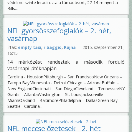
védelme szinte leradírozta a támadósort, 27-14-re nyert a
Bills....
NFL gyorsösszefoglalók – 2. hét,
vasárnap
Írták:
empty taxi
,
r.baggio
,
Rajna
— 2015. szeptember 21.,
16:15
14 mérkőzést rendeztek a második forduló
vasárnapi játéknapján.
Carolina - HoustonPittsburgh – San FranciscoNew Orleans –
Tampa BayMinnesota - DetroitChicago – ArizonaBuffalo –
New EnglandCincinnati – San DiegoCleveland – TennesseeNY
Giants – AtlantaWashington – St. LouisJacksonville –
MiamiOakland – BaltimorePhiladelphia – DallasGreen Bay –
Seattle Carolina...
NFL meccselőzetesek - 2. hét