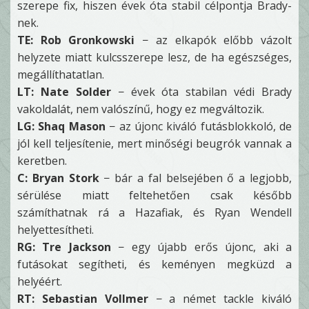
szerepe fix, hiszen évek óta stabil célpontja Brady-
nek.
TE: Rob Gronkowski
− az elkapók előbb vázolt
helyzete miatt kulcsszerepe lesz, de ha egészséges,
megállíthatatlan.
LT: Nate Solder
− évek óta stabilan védi Brady
vakoldalát, nem valószínű, hogy ez megváltozik.
LG: Shaq Mason
− az újonc kiváló futásblokkoló, de
jól kell teljesítenie, mert minőségi beugrók vannak a
keretben.
C: Bryan Stork
− bár a fal belsejében ő a legjobb,
sérülése miatt feltehetően csak később
számíthatnak rá a Hazafiak, és Ryan Wendell
helyettesítheti.
RG: Tre Jackson
− egy újabb erős újonc, aki a
futásokat segítheti, és keményen megküzd a
helyéért.
RT: Sebastian Vollmer
− a német tackle kiváló