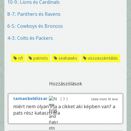
10-9.: Lions és Cardinals
8-7.: Panthers és Ravens
6-5.: Cowboys és Broncos
4-3.: Colts és Packers
nfl
patriots
seahawks
visszaszámlálás
Hozzászólások
tamasboldizsar
3
több mint 10 éve
miért nem olyan írja a cikket aki képben van? a
pats rész katasztrófa