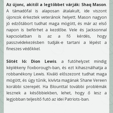
Az újonc, akitől a legtöbbet várják: Shaq Mason
.
A támadófal is alaposan átalakult, ide viszont
újoncok érkeztek veteránok helyett. Mason nagyon
jó edzőtábort tudhat maga mögött, és már az első
napon is beférhet a kezdőbe. Vele és Jacksonnal
kapcsolatban is az a fő kérdés, hogy
passzvédekezésben tudják-e tartani a lépést a
fineszes védőkkel.
Sötét ló: Dion Lewis
. a futóhelyzet mindig
képlékeny Foxborough-ban, és ezt kihasználhatja a
robbanékony Lewis. Kiváló előszezont tudhat maga
mögött, és úgy tűnik, kivívta magának Shane Vereen
korábbi szerepét. Ha Blounttal további problémák
lesznek a későbbiekben, lehet, hogy ő lesz a
legjobban teljesítő futó az idei Patriots-ban.