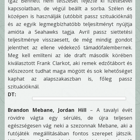
Igaz Bennett nem tetszését fejezte ki fizetésével
kapcsolatban, de végül beállt a sorba. Szélen és
középen is használják (utóbbit passz szituációknál)
és az egyik legmegbízhatóbb teljesítményt nyújtja
amióta a Seahawks tagja. Avril passz siettetési
teljesítménye visszaesett, de még mindig gondot
jelenthet az ellene védekező támadófalembernek.
Meg kell említeni az ide draft második körében
kiválasztott Frank Clarkot, aki remek edzőtábort és
előszezont tudhat maga mögött és sok lehetőséget
kaphat az alapszakaszban is, főleg passz
szituációknál.
DT:
Brandon Mebane, Jordan Hill
– A tavalyi évét
rövidre vágta egy sérülés, de újra teljesen
egészségesen vág neki a szezonnak Mebane, aki a
futójáték megállításában fontos szerepet játszik.