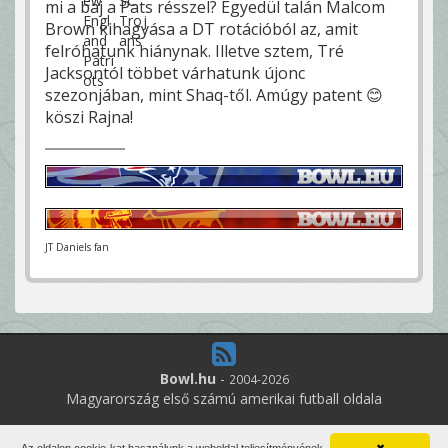
mi a baj a Pats résszel? Egyedül talán Malcom
Brown kihagyása a DT rotációból az, amit
felróhatunk hiánynak. Illetve sztem, Tré
Jacksontól többet várhatunk újonc
szezonjában, mint Shaq-től. Amúgy patent 😊
köszi Rajna!
JT Daniels fan
Bowl.hu
-
2004-2026
Magyarország első számú amerikai futball oldala
10
online felhasználó