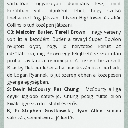
várhatóan ugyanolyan domináns lesz, mint
korábban volt. Időnként lehet, hogy szélső
linebackert fog játszani, hiszen Hightower és akár
Collins is tud középen játszani.
CB: Malcolm Butler, Tarell Brown
− nagy verseny
volt itt a kezdőért. Butler a tavalyi Super Bowlon
nyújtott olyat, hogy jó helyzetbe került az
edzőtáborra, míg Brown egy felejthető szezon után
próbál javítani a renoméján. A frissen beszerzett
Bradley Fletcher lehet a harmadik számú cornerback,
de Logan Ryannek is jut szerep ebben a közepesen
gyenge egységben.
S: Devin McCourty, Pat Chung
− McCourty a liga
egyik legjobb safety-je, Chung pedig futás ellen
kiváló, így ez a duó stabil és erős.
K, P: Stephen Gostkowski, Ryan Allen
. Semmi
változás, semmi extra, jó kettős.