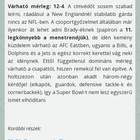
Várható mérleg: 12-4
. A címvédőt sosem szabad
leírni, ráadásul a New Englandnél stabilabb gárda
nincs az NFL-ben. A csoportgyőzelmet általában már
ilyenkor át lehet adni Brady-éknek (papíron a
11.
legkönnyebb a menetrendjük)
, de idén kemény
küzdelem várható az AFC Eastben, ugyanis a Bills, a
Dolphins és a Jets is egész korrekt kerettel vág neki
az idénynek. Ettől függetlenül domináns mérleg
várható a csapattól, hiszen remekül fel van építve. A
holtszezon után azonban akadt három-négy
kérdőjel (elkapók, guardok, defensive tackle-k és
cornerbackek), így a Super Bowl-t nem lesz egyszerű
ismét elhódítani.
Korábbi részek: