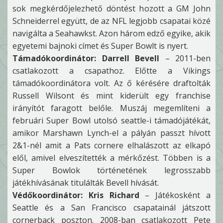
sok megkérdőjelezhető döntést hozott a GM John
Schneiderrel együtt, de az NFL legjobb csapatai közé
navigálta a Seahawkst. Azon három edző egyike, akik
egyetemi bajnoki címet és Super Bowlt is nyert.
Támadókoordinátor: Darrell Bevell
– 2011-ben
csatlakozott a csapathoz. Előtte a Vikings
támadókoordinátora volt. Az ő kérésére draftolták
Russell Wilsont és mint kiderült egy franchise
irányítót faragott belőle. Muszáj megemlíteni a
februári Super Bowl utolsó seattle-i támadójátékát,
amikor Marshawn Lynch-el a pályán passzt hívott
2&1-nél amit a Pats cornere elhalászott az elkapó
elől, amivel elveszítették a mérkőzést. Többen is a
Super Bowlok történetének legrosszabb
játékhívásának titulálták Bevell hívását.
Védőkoordinátor: Kris Richard
– Játékosként a
Seattle és a San Francisco csapatainál játszott
cornerback poszton. 2008-ban csatlakozott Pete