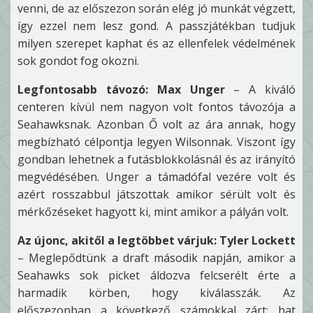
venni, de az előszezon során elég jó munkát végzett,
így ezzel nem lesz gond. A passzjátékban tudjuk
milyen szerepet kaphat és az ellenfelek védelmének
sok gondot fog okozni.
Legfontosabb távozó: Max Unger
– A kiváló
centeren kívül nem nagyon volt fontos távozója a
Seahawksnak. Azonban Ő volt az ára annak, hogy
megbízható célpontja legyen Wilsonnak. Viszont így
gondban lehetnek a futásblokkolásnál és az irányító
megvédésében. Unger a támadófal vezére volt és
azért rosszabbul játszottak amikor sérült volt és
mérkőzéseket hagyott ki, mint amikor a pályán volt.
Az újonc, akitől a legtöbbet várjuk: Tyler Lockett
– Meglepődtünk a draft második napján, amikor a
Seahawks sok picket áldozva felcserélt érte a
harmadik körben, hogy kiválasszák. Az
előszezonban a következő számokkal zárt: hat