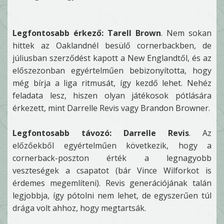
Legfontosabb érkező: Tarell Brown
. Nem sokan
hittek az Oaklandnél besülő cornerbackben, de
júliusban szerződést kapott a New Englandtől, és az
előszezonban egyértelműen bebizonyította, hogy
még bírja a liga ritmusát, így kezdő lehet. Nehéz
feladata lesz, hiszen olyan játékosok pótlására
érkezett, mint Darrelle Revis vagy Brandon Browner.
Legfontosabb távozó: Darrelle Revis
. Az
előzőekből egyértelműen következik, hogy a
cornerback-poszton érték a legnagyobb
veszteségek a csapatot (bár Vince Wilforkot is
érdemes megemlíteni). Revis generációjának talán
legjobbja, így pótolni nem lehet, de egyszerűen túl
drága volt ahhoz, hogy megtartsák.