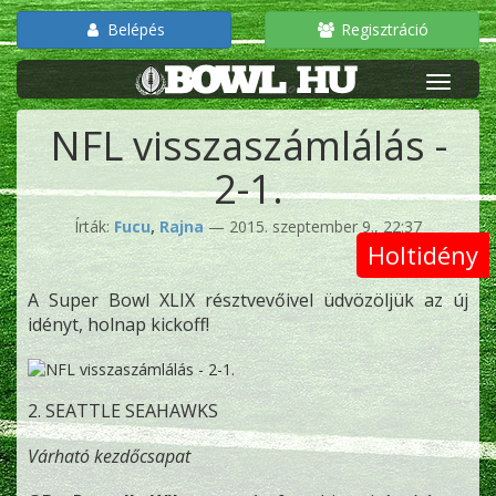
Belépés
Regisztráció
NFL visszaszámlálás -
2-1.
Írták:
Fucu
,
Rajna
— 2015. szeptember 9., 22:37
Holtidény
A Super Bowl XLIX résztvevőivel üdvözöljük az új
idényt, holnap kickoff!
2. SEATTLE SEAHAWKS
Várható kezdőcsapat