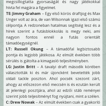
megcsillogtatta gyorsaságát és nagy játékokkal
hívta fel magára a figyelmet.
TE: Jimmy Graham
– Egy első körös draftjog és Max
Unger volt az ára, de van Wilsonnak igazi első számú
célpontja. A redzoneban hatalmas segítség lesz és a
hírek szerint a futásblokkolás is megy neki, ami
nagyon fontos ennél a futás orientált
támadóegységnél.
LT: Russell Okung
– A támadófal legbiztosabb
pontja és legjobb játékosa. Az elmúlt években több
sérülés is gátolta a kimagasló teljesítményben.
LG: Justin Britt
– A tavalyi draft második körében
választották ki és már újoncként bevetették jobb
oldali tackle poszton. Ahol pocsék szezont zárt,
ahogy az előszezon első meccsén is és ezután került
át jelenlegi posztjára, ahol az edzői stáb reményei
szerint jobb teljesítményt fog nyújtani, mint a szélen.
C: Drew Nowak
– Az elmúlt években csak a gyakorló