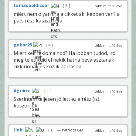
tamasboldizsar
3
több mint 10 éve
miért nem olyan írja a cikket aki képben van? a
pats rész katasztrófa
gabor25
4
több mint 10 éve
Miert kell reklomalnod? Ha jobban tudod, ird
meg te es kuld el nekik hatha bevalasztanak
cikkirionak es kozlik az irasod.
Aguirre
1
több mint 10 éve
Szerintem teljesen jó lett ez a rész (is),
köszönjük.
Habi
6
— Patriots GM
több mint 10 éve