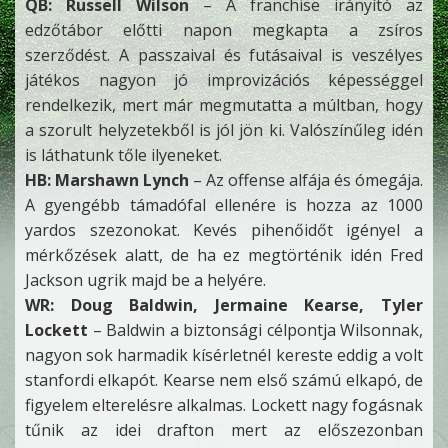
QB: Russell Wilson
– A franchise irányító az
edzőtábor előtti napon megkapta a zsíros
szerződést. A passzaival és futásaival is veszélyes
játékos nagyon jó improvizációs képességgel
rendelkezik, mert már megmutatta a múltban, hogy
a szorult helyzetekből is jól jön ki. Valószínűleg idén
is láthatunk tőle ilyeneket.
HB: Marshawn Lynch
– Az offense alfája és ómegája.
A gyengébb támadófal ellenére is hozza az 1000
yardos szezonokat. Kevés pihenőidőt igényel a
mérkőzések alatt, de ha ez megtörténik idén Fred
Jackson ugrik majd be a helyére.
WR: Doug Baldwin, Jermaine Kearse, Tyler
Lockett
– Baldwin a biztonsági célpontja Wilsonnak,
nagyon sok harmadik kísérletnél kereste eddig a volt
stanfordi elkapót. Kearse nem első számú elkapó, de
figyelem elterelésre alkalmas. Lockett nagy fogásnak
tűnik az idei drafton mert az előszezonban