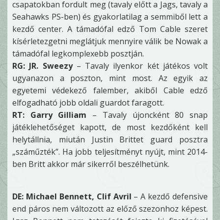
csapatokban fordult meg (tavaly előtt a Jags, tavaly a
Seahawks PS-ben) és gyakorlatilag a semmiből lett a
kezdő center. A támadófal edző Tom Cable szeret
kísérletezgetni meglátjuk mennyire válik be Nowak a
támadófal legkomplexebb posztján.
RG: JR. Sweezy
– Tavaly ilyenkor két játékos volt
ugyanazon a poszton, mint most. Az egyik az
egyetemi védekező falember, akiből Cable edző
elfogadható jobb oldali guardot faragott.
RT: Garry Gilliam
– Tavaly újoncként 80 snap
játéklehetőséget kapott, de most kezdőként kell
helytállnia, miután Justin Brittet guard posztra
„száműzték”. Ha jobb teljesítményt nyújt, mint 2014-
ben Britt akkor már sikerről beszélhetünk.
DE: Michael Bennett, Clif Avril
– A kezdő defensive
end páros nem változott az előző szezonhoz képest.