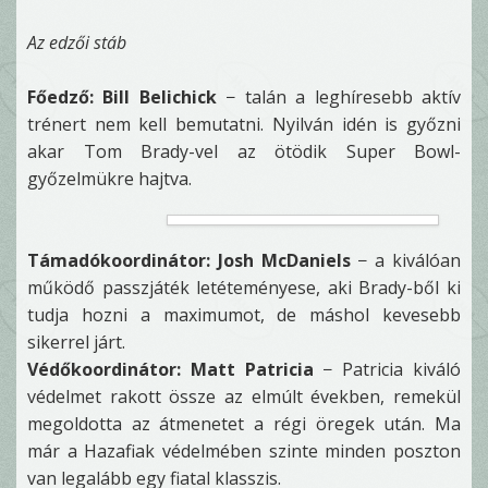
Az edzői stáb
Főedző: Bill Belichick
− talán a leghíresebb aktív
trénert nem kell bemutatni. Nyilván idén is győzni
akar Tom Brady-vel az ötödik Super Bowl-
győzelmükre hajtva.
Támadókoordinátor: Josh McDaniels
− a kiválóan
működő passzjáték letéteményese, aki Brady-ből ki
tudja hozni a maximumot, de máshol kevesebb
sikerrel járt.
Védőkoordinátor: Matt Patricia
− Patricia kiváló
védelmet rakott össze az elmúlt években, remekül
megoldotta az átmenetet a régi öregek után. Ma
már a Hazafiak védelmében szinte minden poszton
van legalább egy fiatal klasszis.