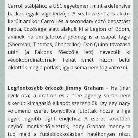
Carroll stábjához a USC egyetemen, mint a defensive
backek egyik segédedzője. A Seahawkshoz is akkor
került amikor Carroll és a secondary edző beosztást
kapta. Edzősége alatt alakult ki a Legion of Boom,
aminek három játékosa jelenleg is a csapat tagja
(Sherman, Thomas, Chancellor). Dan Quinn távozása
után (a Falcons főedzője lett) nevezték ki
védőkoordinátornak. Tehát ismét házon belül
oldották meg a pótlást, így a séma nem fog változni.
Legfontosabb érkező: Jimmy Graham
– Ha (már
évek óta) a drafton és a free agency során nem
sikerült kimagasló elkapót szerezniük, így egy nagy
volumenű cserét bonyolítva jutottak hozzá a liga
egyik legjobb tight endjéhez. A cserét követően
egyből megkérdőjelezték, hogy Graham mennyire
tud majd a futásblokkolásban hatékonyan részt