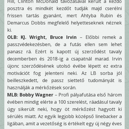
Hill, Clinton McDonald távozásával került a kezdő
posztra és mindkét kezdőt tudják majd cserélni
frissen tartás gyanánt, mert Ahtyba Rubin és
Demarcus Dobbs megfelelő helyetteseknek néznek
ki.
OLB: KJ. Wright, Bruce Irvin
– Előbbi remek a
passzvédekezésben, de a futás ellen sem lehet
panasz rá. Ezért is kapott új szerződést tavaly
decemberben és 2018-ig a csapatnál marad. Irvin
újonc szerződésének utolsó évébe lépett ez extra
motivációt fog jelenteni neki. Az LB sorba jól
beilleszkedett, de passz siettető tudományát is
használják a mérkőzések során.
MLB: Bobby Wagner
– Profi pályafutása első három
évében mindig elérte a 100 szerelést, ráadásul tavaly
úgy sikerült neki, hogy öt mérkőzést hagyott ki
sérülés miatt. Az egyik legjobb középső linebacker a
ligában, amit a vezetőség is értékelt egy új négy éves