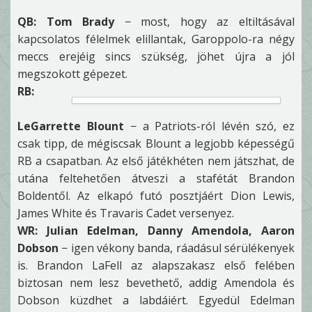
QB: Tom Brady
− most, hogy az eltiltásával
kapcsolatos félelmek elillantak, Garoppolo-ra négy
meccs erejéig sincs szükség, jöhet újra a jól
megszokott gépezet.
RB:
LeGarrette Blount
− a Patriots-ról lévén szó, ez
csak tipp, de mégiscsak Blount a legjobb képességű
RB a csapatban. Az első játékhéten nem játszhat, de
utána feltehetően átveszi a stafétát Brandon
Boldentől. Az elkapó futó posztjáért Dion Lewis,
James White és Travaris Cadet versenyez.
WR: Julian Edelman, Danny Amendola, Aaron
Dobson
− igen vékony banda, ráadásul sérülékenyek
is. Brandon LaFell az alapszakasz első felében
biztosan nem lesz bevethető, addig Amendola és
Dobson küzdhet a labdáiért. Egyedül Edelman