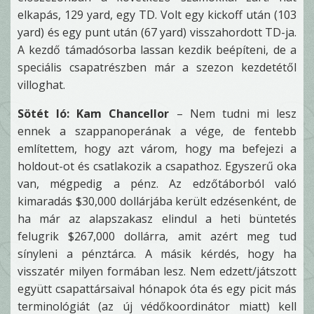
elkapás, 129 yard, egy TD. Volt egy kickoff után (103
yard) és egy punt után (67 yard) visszahordott TD-ja.
A kezdő támadósorba lassan kezdik beépíteni, de a
speciális csapatrészben már a szezon kezdetétől
villoghat.
Sötét ló: Kam Chancellor
– Nem tudni mi lesz
ennek a szappanoperának a vége, de fentebb
említettem, hogy azt várom, hogy ma befejezi a
holdout-ot és csatlakozik a csapathoz. Egyszerű oka
van, mégpedig a pénz. Az edzőtáborból való
kimaradás $30,000 dollárjába került edzésenként, de
ha már az alapszakasz elindul a heti büntetés
felugrik $267,000 dollárra, amit azért meg tud
sínyleni a pénztárca. A másik kérdés, hogy ha
visszatér milyen formában lesz. Nem edzett/játszott
együtt csapattársaival hónapok óta és egy picit más
terminológiát (az új védőkoordinátor miatt) kell