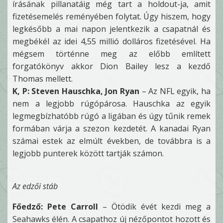
írásának pillanatáig még tart a holdout-ja, amit
fizetésemelés reményében folytat. Úgy hiszem, hogy
legkésőbb a mai napon jelentkezik a csapatnál és
megbékél az idei 4,55 millió dolláros fizetésével. Ha
mégsem történne meg az előbb említett
forgatókönyv akkor Dion Bailey lesz a kezdő
Thomas mellett.
K, P: Steven Hauschka, Jon Ryan
– Az NFL egyik, ha
nem a legjobb rúgópárosa. Hauschka az egyik
legmegbízhatóbb rúgó a ligában és úgy tűnik remek
formában várja a szezon kezdetét. A kanadai Ryan
számai estek az elmúlt években, de továbbra is a
legjobb punterek között tartják számon.
Az edzői stáb
Főedző: Pete Carroll
– Ötödik évét kezdi meg a
Seahawks élén. A csapathoz új nézőpontot hozott és