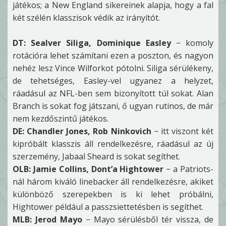
játékos; a New England sikereinek alapja, hogy a fal
két szélén klasszisok védik az irányítót.
DT: Sealver Siliga, Dominique Easley
− komoly
rotációra lehet számítani ezen a poszton, és nagyon
nehéz lesz Vince Wilforkot pótolni. Siliga sérülékeny,
de tehetséges, Easley-vel ugyanez a helyzet,
ráadásul az NFL-ben sem bizonyított túl sokat. Alan
Branch is sokat fog játszani, ő ugyan rutinos, de már
nem kezdőszintű játékos.
DE: Chandler Jones, Rob Ninkovich
− itt viszont két
kipróbált klasszis áll rendelkezésre, ráadásul az új
szerzemény, Jabaal Sheard is sokat segíthet.
OLB: Jamie Collins, Dont’a Hightower
− a Patriots-
nál három kiváló linebacker áll rendelkezésre, akiket
különböző szerepekben is ki lehet próbálni,
Hightower például a passzsiettetésben is segíthet.
MLB: Jerod Mayo
− Mayo sérülésből tér vissza, de