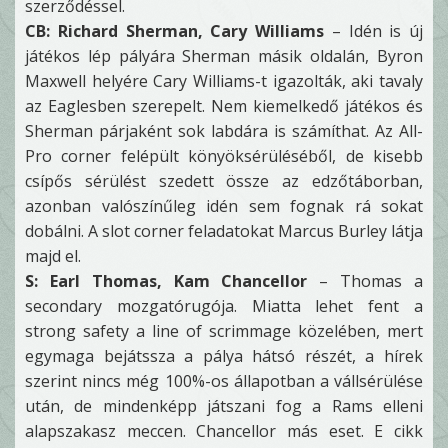
szerződéssel.
CB: Richard Sherman, Cary Williams
– Idén is új
játékos lép pályára Sherman másik oldalán, Byron
Maxwell helyére Cary Williams-t igazolták, aki tavaly
az Eaglesben szerepelt. Nem kiemelkedő játékos és
Sherman párjaként sok labdára is számíthat. Az All-
Pro corner felépült könyöksérüléséből, de kisebb
csípős sérülést szedett össze az edzőtáborban,
azonban valószínűleg idén sem fognak rá sokat
dobálni. A slot corner feladatokat Marcus Burley látja
majd el.
S: Earl Thomas, Kam Chancellor
– Thomas a
secondary mozgatórugója. Miatta lehet fent a
strong safety a line of scrimmage közelében, mert
egymaga bejátssza a pálya hátsó részét, a hírek
szerint nincs még 100%-os állapotban a vállsérülése
után, de mindenképp játszani fog a Rams elleni
alapszakasz meccen. Chancellor más eset. E cikk