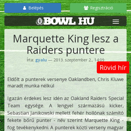
Belépés
Regisztráció
Marquette King lesz a
Raiders puntere
Írta:
gyalu
— 2013. szeptember 2., 14:09
Rövid hír
Eldőlt a punterek versenye Oaklandben, Chris Kluwe
maradt munka nélkül
Igazán érdekes lesz idén az Oakland Raiders Special
Team egysége. A lengyel származású kicker,
Sebastian Janikowski mellett fehér hollónak számító
fekete bőrű punter - név szerint Marquette King -
fog tevékenykedni. A punterek közti verseny magyar