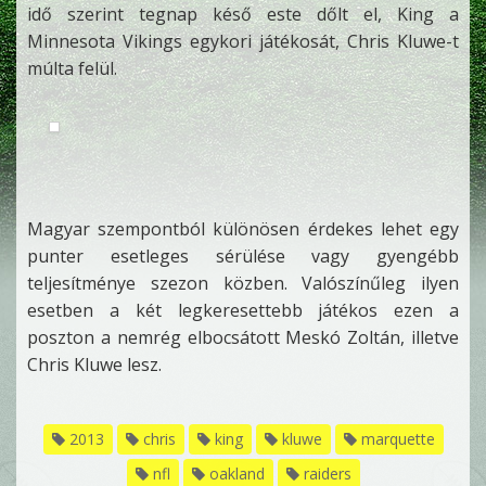
idő szerint tegnap késő este dőlt el, King a
Minnesota Vikings egykori játékosát, Chris Kluwe-t
múlta felül.
Magyar szempontból különösen érdekes lehet egy
punter esetleges sérülése vagy gyengébb
teljesítménye szezon közben. Valószínűleg ilyen
esetben a két legkeresettebb játékos ezen a
poszton a nemrég elbocsátott Meskó Zoltán, illetve
Chris Kluwe lesz.
2013
chris
king
kluwe
marquette
nfl
oakland
raiders