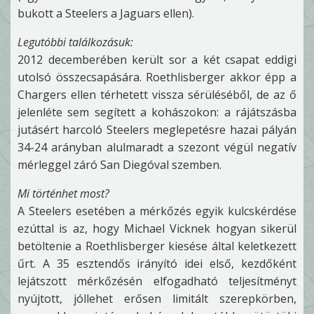
bukott a Steelers a Jaguars ellen).
Legutóbbi találkozásuk:
2012 decemberében került sor a két csapat eddigi
utolsó összecsapására. Roethlisberger akkor épp a
Chargers ellen térhetett vissza sérüléséből, de az ő
jelenléte sem segített a kohászokon: a rájátszásba
jutásért harcoló Steelers meglepetésre hazai pályán
34-24 arányban alulmaradt a szezont végül negatív
mérleggel záró San Diegóval szemben.
Mi történhet most?
A Steelers esetében a mérkőzés egyik kulcskérdése
ezúttal is az, hogy Michael Vicknek hogyan sikerül
betöltenie a Roethlisberger kiesése által keletkezett
űrt. A 35 esztendős irányító idei első, kezdőként
lejátszott mérkőzésén elfogadható teljesítményt
nyújtott, jóllehet erősen limitált szerepkörben,