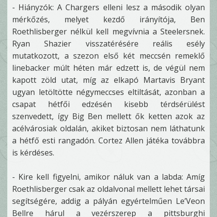
- Hiányzók: A Chargers elleni lesz a második olyan
mérkőzés, melyet kezdő irányítója, Ben
Roethlisberger nélkül kell megvívnia a Steelersnek.
Ryan Shazier visszatérésére reális esély
mutatkozott, a szezon első két meccsén remeklő
linebacker múlt héten már edzett is, de végül nem
kapott zöld utat, míg az elkapó Martavis Bryant
ugyan letöltötte négymeccses eltiltását, azonban a
csapat hétfői edzésén kisebb térdsérülést
szenvedett, így Big Ben mellett ők ketten azok az
acélvárosiak oldalán, akiket biztosan nem láthatunk
a hétfő esti rangadón. Cortez Allen játéka továbbra
is kérdéses.
- Kire kell figyelni, amikor náluk van a labda: Amíg
Roethlisberger csak az oldalvonal mellett lehet társai
segítségére, addig a pályán egyértelműen Le’Veon
Bellre hárul a vezérszerep a pittsburghi