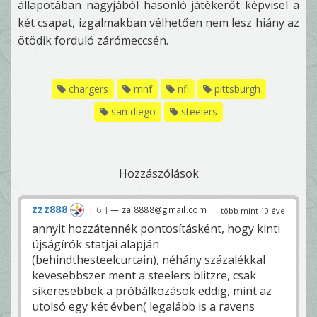
állapotában nagyjából hasonló játékerőt képvisel a
két csapat, izgalmakban vélhetően nem lesz hiány az
ötödik forduló zárómeccsén.
chargers
mnf
nfl
pittsburgh
san diego
steelers
Hozzászólások
zzz888
6
— zal8888@gmail.com
több mint 10 éve
annyit hozzátennék pontosításként, hogy kinti
újságírók statjai alapján
(behindthesteelcurtain), néhány százalékkal
kevesebbszer ment a steelers blitzre, csak
sikeresebbek a próbálkozások eddig, mint az
utolsó egy két évben( legalább is a ravens