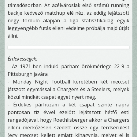
támadósorban. Az acélvárosiak első számú running
backje kedvező matchup elé néz, az eddig lejátszott
négy forduló alapján a liga statisztikailag egyik
leggyengébb futás elleni védelme próbálja majd útját
állni.
Érdekességek:
- Az 1971-ben induló párharc örökmérlege 22-9 a
Pittsburgh javára.
- Monday Night Football keretében két meccset
játszott egymással a Chargers és a Steelers, melyek
közül mindkét csapat egyet nyert meg.
- Érdekes párhuzam a két csapat szinte napra
pontosan tíz évvel ezelőtt lejátszott hétfő esti
rangadójával, hogy Roethlisberger akkor a Chargers
elleni mérkőzésen szedett össze egy térdsérülést
(egy meccset kellett emiatt kihagynia, melyet el is