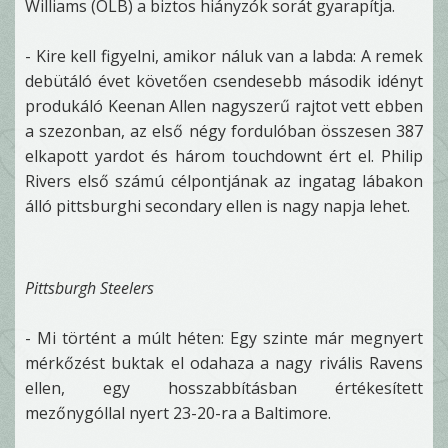
Williams (OLB) a biztos hiányzók sorát gyarapítja.
- Kire kell figyelni, amikor náluk van a labda: A remek
debütáló évet követően csendesebb második idényt
produkáló Keenan Allen nagyszerű rajtot vett ebben
a szezonban, az első négy fordulóban összesen 387
elkapott yardot és három touchdownt ért el. Philip
Rivers első számú célpontjának az ingatag lábakon
álló pittsburghi secondary ellen is nagy napja lehet.
Pittsburgh Steelers
- Mi történt a múlt héten: Egy szinte már megnyert
mérkőzést buktak el odahaza a nagy rivális Ravens
ellen, egy hosszabbításban értékesített
mezőnygóllal nyert 23-20-ra a Baltimore.