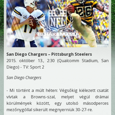
San Diego Chargers – Pittsburgh Steelers
2015. október 13., 2:30 (Qualcomm Stadium, San
Diego) - TV: Sport 2
San Diego Chargers
- Mi történt a múlt héten: Végsőkig kiélezett csatát
vívtak a Browns-szal, melyet végül drámai
körülmények között, egy utolsó másodperces
mezőnygóllal sikerült megnyerniük 30-27-re.