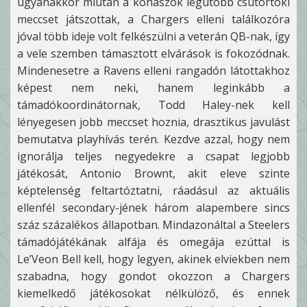
ugyanakkor miután a kohászok legutóbb csütörtöki
meccset játszottak, a Chargers elleni találkozóra
jóval több ideje volt felkészülni a veterán QB-nak, így
a vele szemben támasztott elvárások is fokozódnak.
Mindenesetre a Ravens elleni rangadón látottakhoz
képest nem neki, hanem leginkább a
támadókoordinátornak, Todd Haley-nek kell
lényegesen jobb meccset hoznia, drasztikus javulást
bemutatva playhívás terén. Kezdve azzal, hogy nem
ignorálja teljes negyedekre a csapat legjobb
játékosát, Antonio Brownt, akit eleve szinte
képtelenség feltartóztatni, ráadásul az aktuális
ellenfél secondary-jének három alapembere sincs
száz százalékos állapotban. Mindazonáltal a Steelers
támadójátékának alfája és omegája ezúttal is
Le’Veon Bell kell, hogy legyen, akinek elviekben nem
szabadna, hogy gondot okozzon a Chargers
kiemelkedő játékosokat nélkülöző, és ennek