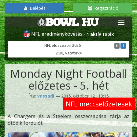
Belépés
Regisztráció
NFL eredménykövetés
-
1 aktív topik
NFL előszezon 2026
6
4
2:00, Network4
Monday Night Football
előzetes - 5. hét
Írta:
vassadi
— 2015. október 12., 13:15
NFL meccselőzetesek
A Chargers és a Steelers összecsapása zárja az
ötödik fordulót.