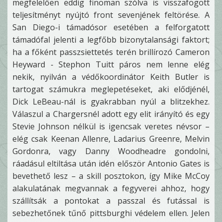
megfelelően eddig finoman szólva is visszafogott
teljesítményt nyújtó front sevenjének feltörése. A
San Diego-i támadósor esetében a felforgatott
támadófal jelenti a legfőbb bizonytalansági faktort;
ha a főként passzsiettetés terén brillírozó Cameron
Heyward - Stephon Tuitt páros nem lenne elég
nekik, nyilván a védőkoordinátor Keith Butler is
tartogat számukra meglepetéseket, aki elődjénél,
Dick LeBeau-nál is gyakrabban nyúl a blitzekhez.
Válaszul a Chargersnél adott egy elit irányító és egy
Stevie Johnson nélkül is igencsak veretes névsor –
elég csak Keenan Allenre, Ladarius Greenre, Melvin
Gordonra, vagy Danny Woodheadre gondolni,
ráadásul eltiltása után idén először Antonio Gates is
bevethető lesz – a skill posztokon, így Mike McCoy
alakulatának megvannak a fegyverei ahhoz, hogy
szállítsák a pontokat a passzal és futással is
sebezhetőnek tűnő pittsburghi védelem ellen. Jelen