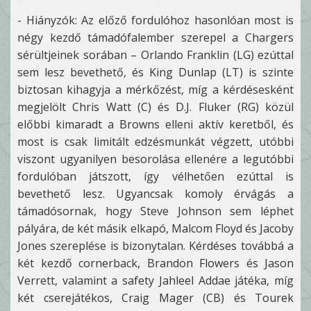
- Hiányzók: Az előző fordulóhoz hasonlóan most is
négy kezdő támadófalember szerepel a Chargers
sérültjeinek sorában – Orlando Franklin (LG) ezúttal
sem lesz bevethető, és King Dunlap (LT) is szinte
biztosan kihagyja a mérkőzést, míg a kérdésesként
megjelölt Chris Watt (C) és D.J. Fluker (RG) közül
előbbi kimaradt a Browns elleni aktív keretből, és
most is csak limitált edzésmunkát végzett, utóbbi
viszont ugyanilyen besorolása ellenére a legutóbbi
fordulóban játszott, így vélhetően ezúttal is
bevethető lesz. Ugyancsak komoly érvágás a
támadósornak, hogy Steve Johnson sem léphet
pályára, de két másik elkapó, Malcom Floyd és Jacoby
Jones szereplése is bizonytalan. Kérdéses továbbá a
két kezdő cornerback, Brandon Flowers és Jason
Verrett, valamint a safety Jahleel Addae játéka, míg
két cserejátékos, Craig Mager (CB) és Tourek