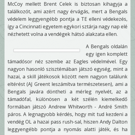
McCoy mellett Brent Celek is biztosan kihagyja a
találkozót, ami azért nagy érvágás, mert a Bengals
védelem leggyengébb pontja a TE elleni védekezés,
így a Cincinnati egyetem egykori sztárja nagy nap elé
nézhetett volna a vendégek hátsó alakzata ellen.
A Bengals oldalán
egy igen komplett
támadósor néz szembe az Eagles védelmével. Egy
nagyon hasonló szisztémában játszó egység, mint a
hazai, a skill játékosok között nem nagyon találunk
eltérést (AJ Greent leszámítva természetesen), ami a
Bengals javára döntheti a mérleg nyelvét, az a
támadófal, különösen a két szélén kiemelkedő
formában játszó Andrew Whitworth - André Smith
páros. A legnagyobb kérdés, hogy mit tud kezdeni a
vendég OL a hazai pass rush-sal, hiszen Andy Dalton
leggyengébb pontja a nyomás alatti játék, és ha