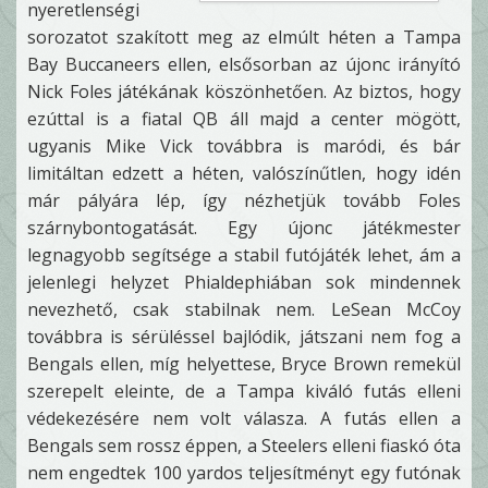
nyeretlenségi
sorozatot szakított meg az elmúlt héten a Tampa
Bay Buccaneers ellen, elsősorban az újonc irányító
Nick Foles játékának köszönhetően. Az biztos, hogy
ezúttal is a fiatal QB áll majd a center mögött,
ugyanis Mike Vick továbbra is maródi, és bár
limitáltan edzett a héten, valószínűtlen, hogy idén
már pályára lép, így nézhetjük tovább Foles
szárnybontogatását. Egy újonc játékmester
legnagyobb segítsége a stabil futójáték lehet, ám a
jelenlegi helyzet Phialdephiában sok mindennek
nevezhető, csak stabilnak nem. LeSean McCoy
továbbra is sérüléssel bajlódik, játszani nem fog a
Bengals ellen, míg helyettese, Bryce Brown remekül
szerepelt eleinte, de a Tampa kiváló futás elleni
védekezésére nem volt válasza. A futás ellen a
Bengals sem rossz éppen, a Steelers elleni fiaskó óta
nem engedtek 100 yardos teljesítményt egy futónak