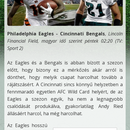
Philadelphia Eagles - Cincinnati Bengals
,
Lincoln
Financial Field, magyar idő szerint péntek 02:20 (TV:
Sport 2)
Az Eagles és a Bengals is abban bízott a szezon
előtt, hogy bizony ez a mérkőzés akár arról is
dönthet, hogy melyik csapat harcolhat tovább a
rájátszásért. A Cincinnati sincs könnyű helyzetben a
fennmaradó egyetlen AFC Wild Card helyért, de az
Eagles a szezon egyik, ha nem a legnagyobb
csalódását produkálva, gyakorlatilag Andy Ried
állásáért harcol, ha még harcolhat.
Az Eagles hosszú