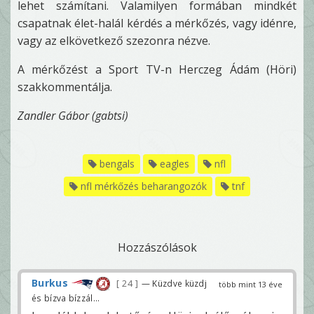
lehet számítani. Valamilyen formában mindkét
csapatnak élet-halál kérdés a mérkőzés, vagy idénre,
vagy az elkövetkező szezonra nézve.
A mérkőzést a Sport TV-n Herczeg Ádám (Höri)
szakkommentálja.
Zandler Gábor (gabtsi)
bengals
eagles
nfl
nfl mérkőzés beharangozók
tnf
Hozzászólások
Burkus
24
— Küzdve küzdj
több mint 13 éve
és bízva bízzál...