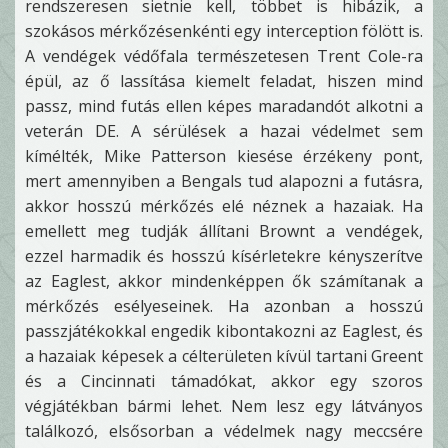
rendszeresen sietnie kell, többet is hibázik, a
szokásos mérkőzésenkénti egy interception fölött is.
A vendégek védőfala természetesen Trent Cole-ra
épül, az ő lassítása kiemelt feladat, hiszen mind
passz, mind futás ellen képes maradandót alkotni a
veterán DE. A sérülések a hazai védelmet sem
kímélték, Mike Patterson kiesése érzékeny pont,
mert amennyiben a Bengals tud alapozni a futásra,
akkor hosszú mérkőzés elé néznek a hazaiak. Ha
emellett meg tudják állítani Brownt a vendégek,
ezzel harmadik és hosszú kísérletekre kényszerítve
az Eaglest, akkor mindenképpen ők számítanak a
mérkőzés esélyeseinek. Ha azonban a hosszú
passzjátékokkal engedik kibontakozni az Eaglest, és
a hazaiak képesek a célterületen kívül tartani Greent
és a Cincinnati támadókat, akkor egy szoros
végjátékban bármi lehet. Nem lesz egy látványos
találkozó, elsősorban a védelmek nagy meccsére