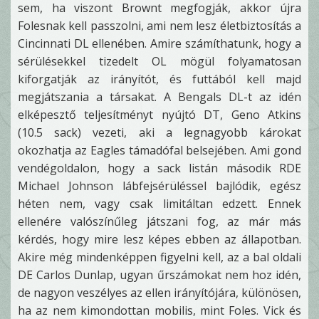
sem, ha viszont Brownt megfogják, akkor újra
Folesnak kell passzolni, ami nem lesz életbiztosítás a
Cincinnati DL ellenében. Amire számíthatunk, hogy a
sérülésekkel tizedelt OL mögül folyamatosan
kiforgatják az irányítót, és futtából kell majd
megjátszania a társakat. A Bengals DL-t az idén
elképesztő teljesítményt nyújtó DT, Geno Atkins
(10.5 sack) vezeti, aki a legnagyobb károkat
okozhatja az Eagles támadófal belsejében. Ami gond
vendégoldalon, hogy a sack listán második RDE
Michael Johnson lábfejsérüléssel bajlódik, egész
héten nem, vagy csak limitáltan edzett. Ennek
ellenére valószínűleg játszani fog, az már más
kérdés, hogy mire lesz képes ebben az állapotban.
Akire még mindenképpen figyelni kell, az a bal oldali
DE Carlos Dunlap, ugyan űrszámokat nem hoz idén,
de nagyon veszélyes az ellen irányítójára, különösen,
ha az nem kimondottan mobilis, mint Foles. Vick és