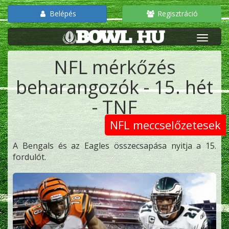
Belépés
Regisztráció
NFL mérkőzés
beharangozók - 15. hét
- TNF
NFL meccselőzetesek
A Bengals és az Eagles összecsapása nyitja a 15.
fordulót.