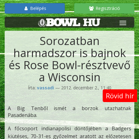
Belépés
Regisztráció
Sorozatban
harmadszor is bajnok
és Rose Bowl-résztvevő
a Wisconsin
Írta:
vassadi
— 2012. december 2., 11:40
Rövid hír
A Big Tenből ismét a borzok utazhatnak
Pasadenába.
A főcsoport indianapolisi döntőjében a Badgers
kiütéses, 70-31-es győzelmet aratott az előzetesen