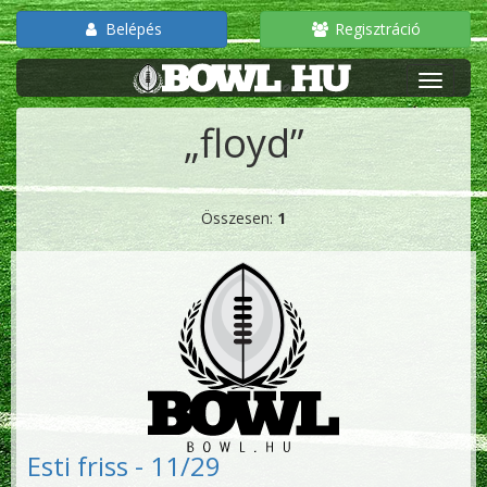
Belépés
Regisztráció
„floyd”
Összesen:
1
Esti friss - 11/29