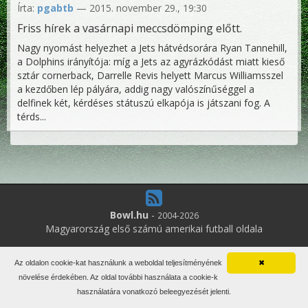
Írta:
pgabtb
— 2015. november 29., 19:30
Friss hírek a vasárnapi meccsdömping előtt.
Nagy nyomást helyezhet a Jets hátvédsorára Ryan Tannehill,
a Dolphins irányítója: míg a Jets az agyrázkódást miatt kieső
sztár cornerback, Darrelle Revis helyett Marcus Williamsszel
a kezdőben lép pályára, addig nagy valószínűséggel a
delfinek két, kérdéses státuszú elkapója is játszani fog. A
térds...
Bowl.hu
-
2004-2026
Magyarország első számú amerikai futball oldala
5
online felhasználó
Az oldalon cookie-kat használunk a weboldal teljesítményének
✖
Minden jog fenntartva. Írott anyagok újraközlése csak a szerző
növelése érdekében. Az oldal további használata a cookie-k
engedélyével.
használatára vonatkozó beleegyezését jelenti.
Impresszum