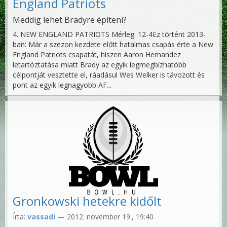
England Patriots
Meddig lehet Bradyre építeni?
4. NEW ENGLAND PATRIOTS Mérleg: 12-4Ez történt 2013-
ban: Már a szezon kezdete előtt hatalmas csapás érte a New
England Patriots csapatát, hiszen Aaron Hernandez
letartóztatása miatt Brady az egyik legmegbízhatóbb
célpontját vesztette el, ráadásul Wes Welker is távozott és
pont az egyik legnagyobb AF...
Gronkowski hetekre kidőlt
Írta:
vassadi
— 2012. november 19., 19:40