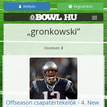
Belépés
Regisztráció
„gronkowski”
Összesen:
2
Offseason csapatértékelők - 4. New