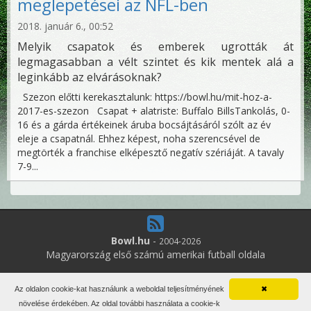
meglepetései az NFL-ben
2018. január 6., 00:52
Melyik csapatok és emberek ugrották át
legmagasabban a vélt szintet és kik mentek alá a
leginkább az elvárásoknak?
Szezon előtti kerekasztalunk: https://bowl.hu/mit-hoz-a-
2017-es-szezon Csapat + alatriste: Buffalo BillsTankolás, 0-
16 és a gárda értékeinek áruba bocsájtásáról szólt az év
eleje a csapatnál. Ehhez képest, noha szerencsével de
megtörték a franchise elképesztő negatív szériáját. A tavaly
7-9...
Bowl.hu
-
2004-2026
Magyarország első számú amerikai futball oldala
1
online felhasználó
Az oldalon cookie-kat használunk a weboldal teljesítményének
✖
Minden jog fenntartva. Írott anyagok újraközlése csak a szerző
növelése érdekében. Az oldal további használata a cookie-k
engedélyével.