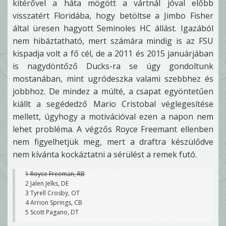
kitérővel a háta mögött a vártnál jóval előbb
visszatért Floridába, hogy betöltse a Jimbo Fisher
által üresen hagyott Seminoles HC állást. Igazából
nem hibáztatható, mert számára mindig is az FSU
kispadja volt a fő cél, de a 2011 és 2015 januárjában
is nagydöntőző Ducks-ra se úgy gondoltunk
mostanában, mint ugródeszka valami szebbhez és
jobbhoz. De mindez a múlté, a csapat egyöntetűen
kiállt a segédedző Mario Cristobal véglegesítése
mellett, úgyhogy a motivációval ezen a napon nem
lehet probléma. A végzős Royce Freemant ellenben
nem figyelhetjük meg, mert a draftra készülődve
nem kívánta kockáztatni a sérülést a remek futó.
1 Royce Freeman, RB
2 Jalen Jelks, DE
3 Tyrell Crosby, OT
4 Arrion Springs, CB
5 Scott Pagano, DT