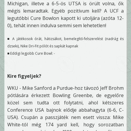
Michigan, illetve a 6-5-ös UTSA is örült volna, ők
mégis lemaradtak. Egyéb pozitívum kell? A UCF a
legutóbbi Cure Bowlon kapott ki utoljára (azóta 12-
0), tehát innen indulva semmi sem lehetetlen!
■ A játékosok órát, hátizsákot, bemelegítő-felszerelést (nadrág és
dzseki), Nike Dri-Fit pólót és sapkát kapnak
■ Eddigi legjobb Cure Bowl: -
Kire figyeljek?
WKU - Mike Sanford a Purdue-hoz távozó Jeff Brohm
pótlására érkezett Bowling Greenbe, de egyelőre
közel sem tudta ott folytatni, ahol kétszeres
Conference USA bajnok elődje abbahagyta (6-6, C-
USA). Csupán a passzjáték nem esett vissza: Mike
White-tól még 174 yard kell, hogy sorozatban