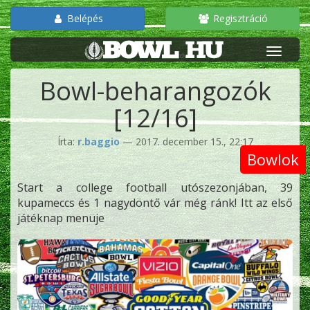
Belépés
Regisztráció
Bowl-beharangozók
[12/16]
Írta:
r.baggio
— 2017. december 15., 22:17
Bowlok
Start a college football utószezonjában, 39
kupameccs és 1 nagydöntő vár még ránk! Itt az első
játéknap menüje