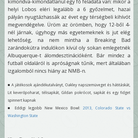
kimondva-kimondatlanul egy fő feladata van: mikor a
helyi Lobos eléri legalább a 6 győzelmet, hazai
pályán nyugtázhassák az évet egy térségbeli kihívót
megvendégelve. Üröm az örömben, hogy 12-ből 4-
nél járnak, úgyhogy más egyetemeknek is jut elég
lehetőség, na nem mintha a Breaking Bad
zarándokútra indulókon kívül oly sokan emlegetnék
Albuquerque-t álomdesztinációként. Bár mindez a
futball oldaláról is apróságnak tűnik, mert általában
izgalomból nincs hiány az NMB-n.
■ A játékosok ajándékutalványt, Oakley napszemüveget és hátitáskát,
Lit keverőpoharat, télisapkát, Gildan pokrócot, sapkát és egy fidget
spinnert kapnak
■ Eddigi legjobb New Mexico Bowl:
2013, Colorado State vs
Washington State