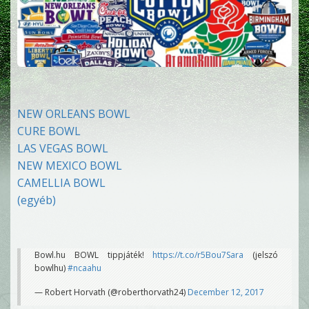
NEW ORLEANS BOWL
CURE BOWL
LAS VEGAS BOWL
NEW MEXICO BOWL
CAMELLIA BOWL
(egyéb)
Bowl.hu BOWL tippjáték!
https://t.co/r5Bou7Sara
(jelszó
bowlhu)
#ncaahu
— Robert Horvath (@roberthorvath24)
December 12, 2017