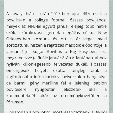
A tavalyi hiátus után 2017-ben újra előzetesek a
bowl.hu-n a college football összes bowljához,
melyek az NFL-lel együtt január elejéig több hétre
szóló szórakozást ígérnek megállás nélkül. New
Orleans-ban kezdünk és ott is ér véget majd
sorozatunk, hiszen a rájátszás második elődöntője, a
január 1-jei Sugar Bowl is a Big Easy-ben lesz
megrendezve (a finálé január 8-án Atlantában, ahhoz
nyilván különlegesebb felvezetés dukál). Hosszas
ömlengések helyett ezúttal tényleg csak a
legfontosabb információkra helyezzük a hangsúlyt,
de bármi igény merülne fel a jelenlegi sablon
bővítésére, nyugodtan jelezzétek akár a
kommenteknél, akár az eredménykövetőben a
fórumon.
Elöljáróban a bowlokról most leszögeznénk: a 39-ből