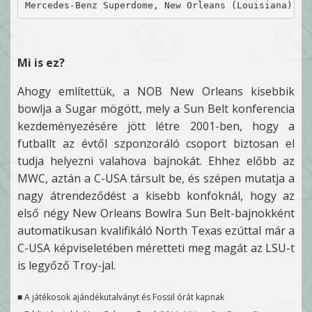
Mercedes-Benz Superdome, New Orleans (Louisiana) - 
Mi is ez?
Ahogy említettük, a NOB New Orleans kisebbik
bowlja a Sugar mögött, mely a Sun Belt konferencia
kezdeményezésére jött létre 2001-ben, hogy a
futballt az évtől szponzoráló csoport biztosan el
tudja helyezni valahova bajnokát. Ehhez előbb az
MWC, aztán a C-USA társult be, és szépen mutatja a
nagy átrendeződést a kisebb konfoknál, hogy az
első négy New Orleans Bowlra Sun Belt-bajnokként
automatikusan kvalifikáló North Texas ezúttal már a
C-USA képviseletében méretteti meg magát az LSU-t
is legyőző Troy-jal.
■ A játékosok ajándékutalványt és Fossil órát kapnak