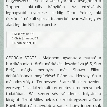
negyedszerre érje el a 4000 yardot a levegőben a
Toppers aktuális irányítója. Az edzőváltás
legnagyobb nyertese eleddig Deon Yelder, aki
ösztöndíj nélküli special teamerből avanzsált egy év
alatt legitim NFL prospectté.
1 Mike White, QB
2 Chris Johnson, DT
3 Deon Yelder, TE
GEORGIA STATE - Majdnem ugyanaz a mutató a
hurrikán miatt törölt mérkőzést leszámítva (6-5, Sun
Belt), mégis mennyire más Shawn Elliott
debütálásának megítélése! Pláne az idénynyitón a
másodosztályú Tennessee State-től elszenvedett
vereség és a közelmúlt rettenetes eredményeinek
tudatában. Bár szerencsés véletlenek folytán a
kirúgott Trent Miles-nek is összejött egyszer a Cure
Bowl, Elliottnál nagyobb a sansz, hogy innen csak