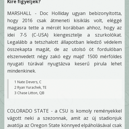
Kire figyeljek?
MARSHALL - Doc Holliday ugyan bebizonyította,
hogy 2016 csak átmeneti kisiklás volt, eléggé
magasra tette a mércét korábban ahhoz, hogy az
idei 7-5 (C-USA) kiengesztelje a szurkolókat.
Legalább a tetszhalott állapotban leledző védelem
összekapta magát, de az utolsó öt fordulóban
elszenvedett négy zakó egy majd' 1500 mérföldes
nyugati túrával nyugtázva keserű pirula lehet
mindenkinek.
1 Nate Devers, C
2 Ryan Yurachek, TE
3 Chase Litton, QB
COLORADO STATE - a CSU is komoly reményekkel
vágott neki a szezonnak, amit az új stadionjuk
avatója az Oregon State könnyed elpáholásával csak