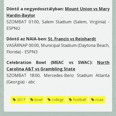
Döntő a negyedosztályban:
Mount Union vs Mary
Hardin-Baylor
SZOMBAT 01:00, Salem Stadium (Salem, Virginia) -
ESPNU
Döntő az NAIA-ben:
St. Francis vs Reinhardt
VASÁRNAP 00:00, Municipal Stadium (Daytona Beach,
Florida) - ESPN3
Celebration Bowl (MEAC vs SWAC):
North
Carolina A&T vs Grambling State
SZOMBAT 18:00, Mercedes-Benz Stadium Atlanta
(Georgia) - abc
2017
bowl
college
football
ncaa