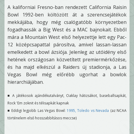
A kaliforniai Fresno-ban rendezett California Raisin
Bowl 1992-ben költözött át a szerencsejátékok
mekkájába, hogy még csalógatóbb környezetben
fogadhassák a Big West és a MAC bajnokait. Ebből
mára a Mountain West első helyezettje lett egy Pac-
12 középcsapattal párosítva, amivel lassan-lassan
emelkedett a bowl ázsiója. Jelenleg az utóidény első
hetének országosan közvetített premiermérkőzése,
és ha majd elkészül a Raiders új stadionja, a Las
Vegas Bowl még előrébb ugorhat a bowlok
hierarchiájában.
■ A játékosok ajándékutalványt, Oaklay hátizsákot, baseballsapkát,
Rock 'Em zoknit és télisapkát kapnak
■ Eddigi legjobb Las Vegas Bowl:
1995, Toledo vs Nevada
(az NCAA
történelem első hosszabbításos meccse)