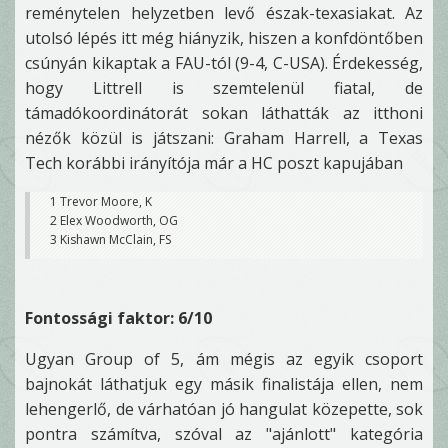
reménytelen helyzetben levő észak-texasiakat. Az
utolsó lépés itt még hiányzik, hiszen a konfdöntőben
csúnyán kikaptak a FAU-tól (9-4, C-USA). Érdekesség,
hogy Littrell is szemtelenül fiatal, de
támadókoordinátorát sokan láthatták az itthoni
nézők közül is játszani: Graham Harrell, a Texas
Tech korábbi irányítója már a HC poszt kapujában
1 Trevor Moore, K
2 Elex Woodworth, OG
3 Kishawn McClain, FS
Fontossági faktor: 6/10
Ugyan Group of 5, ám mégis az egyik csoport
bajnokát láthatjuk egy másik finalistája ellen, nem
lehengerlő, de várhatóan jó hangulat közepette, sok
pontra számítva, szóval az "ajánlott" kategória