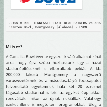
02:00 MIDDLE TENNESSEE STATE BLUE RAIDERS vs ARKANS
Cramton Bowl, Montgomery (Alabama) - ESPN
Mi is ez?
A Camellia Bowl évente egyszer kiváló alkalmat kínál
arra, hogy újra szóba hozhassunk egy a hazai
stadionépítéseknél is elborultabb példát. A kb.
200,000 lakosú Montgomery a nagyszerű
városvezetésnek és a másodosztályú focicsapatot
felvonultató egyetemnek hála két 20 ezresnél
tágasabb stadionnal is bír, az egyiket épp akkor
renoválták, mikor az újnak nekiálltak. Valahogy
ezeket illene is megtölteni programokkal, főleg a