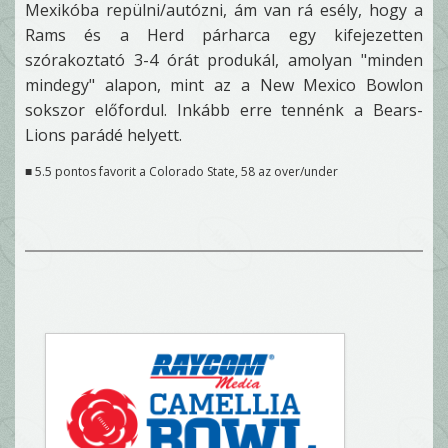
Mexikóba repülni/autózni, ám van rá esély, hogy a
Rams és a Herd párharca egy kifejezetten
szórakoztató 3-4 órát produkál, amolyan "minden
mindegy" alapon, mint az a New Mexico Bowlon
sokszor előfordul. Inkább erre tennénk a Bears-
Lions parádé helyett.
■ 5.5 pontos favorit a Colorado State, 58 az over/under