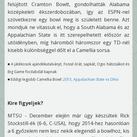
felújított Cramton Bowlt, gondolhatták Alabama
középkeleti ékszerdobozában, így az ESPN-nel
szövetkezne egy bowl meg is született benne. Azt
mondjuk ne vitassuk el, hogy a South Alabama és az
Appalachian State is itt szerepelhetett először az
utóidényben, míg háromból háromszor egy TD-nél
kisebb különbséggel dőlt el a Camellia sorsa.
■ A játékosok ajándékutalványt, Fossil órát, sapkát, Ogio hátizsákot és
Big Game focilabdát kapnak
■ Eddigi legjobb Camellia Bowl:
2015, Appalachian State vs Ohio
Kire figyeljek?
MTSU - December elején már úgy készültek Rick
Stockstill-ék (6-6, C-USA), hogy 2014-hez hasonlóan
a 6 győzelem nem lesz nekik elegendő a bowlhoz, kis