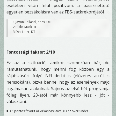
esetében vitán felül pozitívum, a passzsiettető
egyetlen bezsákolásra van az FBS-sackrekordjától.
1 JaVon Rolland-Jones, OLB
2 Blake Mack, TE
3 Dee Liner, DT
Fontossági faktor: 2/10
Ez az a szituáció, amikor szomorúan bár, de
rámutathatunk, hogy menni fog közben egy a
rájátszásért folyó NFL-derbi is (előzetes arról is
nemsokára), bízva benne, hogy az események majd
izgalmasan alakulnak. Sajnos az első hét programja
főleg ilyen, 23-ától már könnyebb lesz - jót -
választani.
■ 3.5 pontos favorit az Arkansas State, 63 az over/under