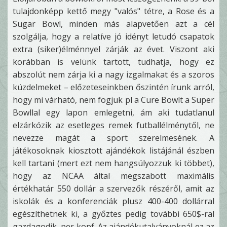
tulajdonképp kettő megy "valós" tétre, a Rose és a
Sugar Bowl, minden más alapvetően azt a cél
szolgálja, hogy a relatíve jó idényt letudó csapatok
extra (siker)élménnyel zárják az évet. Viszont aki
korábban is velünk tartott, tudhatja, hogy ez
abszolút nem zárja ki a nagy izgalmakat és a szoros
küzdelmeket – előzeteseinkben őszintén írunk arról,
hogy mi várható, nem fogjuk pl a Cure Bowlt a Super
Bowllal egy lapon emlegetni, ám aki tudatlanul
elzárkózik az esetleges remek futballélménytől, ne
nevezze magát a sport szerelmesének. A
játékosoknak kiosztott ajándékok listájánál észben
kell tartani (mert ezt nem hangsúlyozzuk ki többet),
hogy az NCAA által megszabott maximális
értékhatár 550 dollár a szervezők részéről, amit az
iskolák és a konferenciák plusz 400-400 dollárral
egészíthetnek ki, a győztes pedig további 650$-ral
gazdagodik, per kopf. Az ajándékutalványoknál ez az