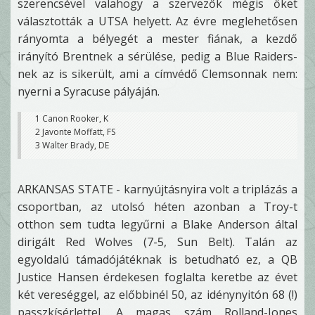
szerencsével valahogy a szervezők mégis őket
választották a UTSA helyett. Az évre meglehetősen
rányomta a bélyegét a mester fiának, a kezdő
irányító Brentnek a sérülése, pedig a Blue Raiders-
nek az is sikerült, ami a címvédő Clemsonnak nem:
nyerni a Syracuse pályáján.
1 Canon Rooker, K
2 Javonte Moffatt, FS
3 Walter Brady, DE
ARKANSAS STATE - karnyújtásnyira volt a triplázás a
csoportban, az utolsó héten azonban a Troy-t
otthon sem tudta legyűrni a Blake Anderson által
dirigált Red Wolves (7-5, Sun Belt). Talán az
egyoldalú támadójátéknak is betudható ez, a QB
Justice Hansen érdekesen foglalta keretbe az évet
két vereséggel, az előbbinél 50, az idénynyitón 68 (!)
passzkísérlettel. A magas szám Rolland-Jones