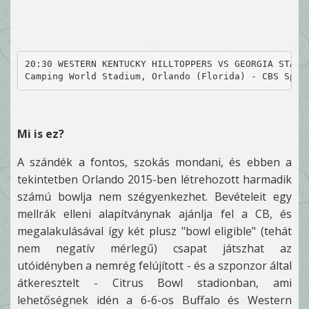
20:30 WESTERN KENTUCKY HILLTOPPERS VS GEORGIA STATE
Camping World Stadium, Orlando (Florida) - CBS Spor
Mi is ez?
A szándék a fontos, szokás mondani, és ebben a
tekintetben Orlando 2015-ben létrehozott harmadik
számú bowlja nem szégyenkezhet. Bevételeit egy
mellrák elleni alapítványnak ajánlja fel a CB, és
megalakulásával így két plusz "bowl eligible" (tehát
nem negatív mérlegű) csapat játszhat az
utóidényben a nemrég felújított - és a szponzor által
átkeresztelt - Citrus Bowl stadionban, ami
lehetőségnek idén a 6-6-os Buffalo és Western