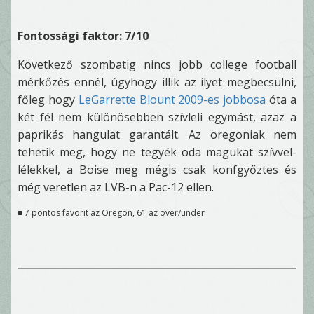
Fontossági faktor: 7/10
Következő szombatig nincs jobb college football
mérkőzés ennél, úgyhogy illik az ilyet megbecsülni,
főleg hogy
LeGarrette Blount 2009-es jobbosa
óta a
két fél nem különösebben szívleli egymást, azaz a
paprikás hangulat garantált. Az oregoniak nem
tehetik meg, hogy ne tegyék oda magukat szívvel-
lélekkel, a Boise meg mégis csak konfgyőztes és
még veretlen az LVB-n a Pac-12 ellen.
■ 7 pontos favorit az Oregon, 61 az over/under