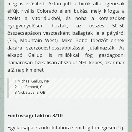
meg is erősített. Aztán jött a bírók által igencsak
elfújt rivális Colorado elleni bukás, mely kifogta a
szelet a vitorlájukból, és noha a kötelezőket
nyögvenyelősen hozták, az összes 50-50
összecsapáson vesztesként ballagtak le a pályáról
(7-5, Mountain West). Mike Bobo főedzőt ennek
dacára szerződéshosszabbítással jutalmazták. Az
elkapó Gallup is milliókkal fog gazdagodni
hamarosan, fizikálisan abszolút NFL-képes, akár már
a 2. nap kimehet.
1 Michael Gallup, WR
2 Jake Bennett, C
3 Nick Stevens, QB
Fontossági faktor: 3/10
Egyik csapat szurkolótábora sem fog tömegesen Új-