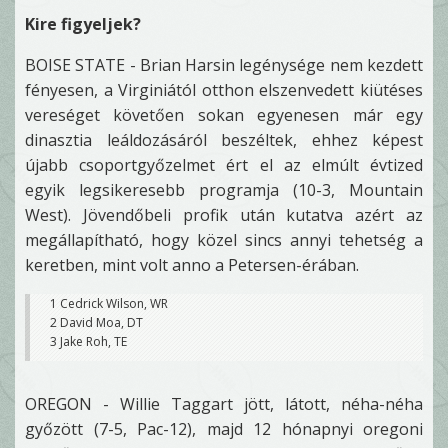
Kire figyeljek?
BOISE STATE - Brian Harsin legénysége nem kezdett
fényesen, a Virginiától otthon elszenvedett kiütéses
vereséget követően sokan egyenesen már egy
dinasztia leáldozásáról beszéltek, ehhez képest
újabb csoportgyőzelmet ért el az elmúlt évtized
egyik legsikeresebb programja (10-3, Mountain
West). Jövendőbeli profik után kutatva azért az
megállapítható, hogy közel sincs annyi tehetség a
keretben, mint volt anno a Petersen-érában.
1 Cedrick Wilson, WR
2 David Moa, DT
3 Jake Roh, TE
OREGON - Willie Taggart jött, látott, néha-néha
győzött (7-5, Pac-12), majd 12 hónapnyi oregoni