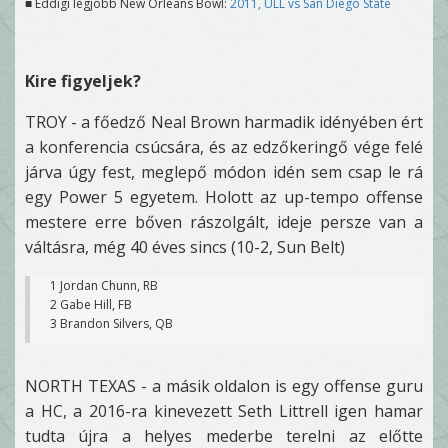
■ Eddigi legjobb New Orleans Bowl:
2011, ULL vs San Diego State
Kire figyeljek?
TROY - a főedző Neal Brown harmadik idényében ért
a konferencia csúcsára, és az edzőkeringő vége felé
járva úgy fest, meglepő módon idén sem csap le rá
egy Power 5 egyetem. Holott az up-tempo offense
mestere erre bőven rászolgált, ideje persze van a
váltásra, még 40 éves sincs (10-2, Sun Belt)
1 Jordan Chunn, RB
2 Gabe Hill, FB
3 Brandon Silvers, QB
NORTH TEXAS - a másik oldalon is egy offense guru
a HC, a 2016-ra kinevezett Seth Littrell igen hamar
tudta újra a helyes mederbe terelni az előtte