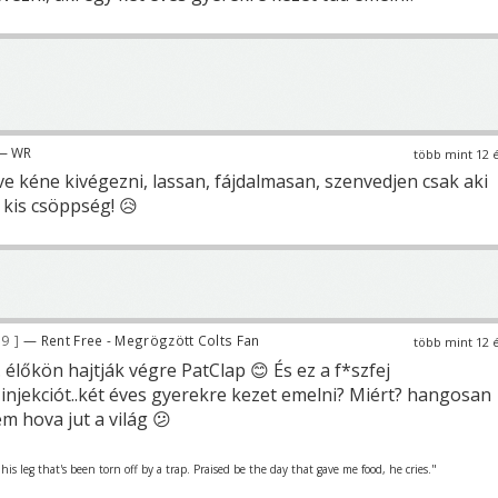
— WR
több mint 12 
ve kéne kivégezni, lassan, fájdalmasan, szenvedjen csak aki
y kis csöppség! 😥
19
— Rent Free - Megrögzött Colts Fan
több mint 12 
. élőkön hajtják végre PatClap 😊 És ez a f*szfej
njekciót..két éves gyerekre kezet emelni? Miért? hangosan
em hova jut a világ 😕
is leg that's been torn off by a trap. Praised be the day that gave me food, he cries."