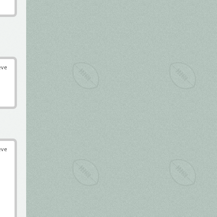
éve
éve