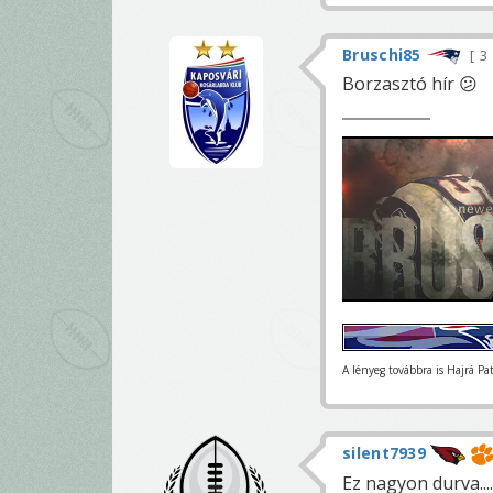
Bruschi85
3
Borzasztó hír 😕
A lényeg továbbra is Hajrá Pa
silent7939
Ez nagyon durva....