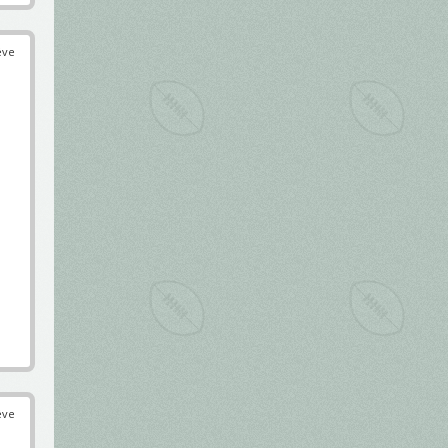
éve
éve