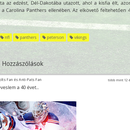
ta az edzést, Dél-Dakotába utazott, ahol a kisfia élt, az
p a Carolina Panthers ellenében. Az elkövető feltehetően 
nfl
panthers
peterson
vikings
Hozzászólások
lts Fan és Anti-Pats Fan
több mint 12 
veslem a 40 évet...