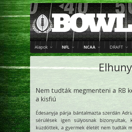
Alapok
NFL
NCAA
DRAFT
Elhuny
Nem tudták megmenteni a RB ké
a kisfiú
Édesanyja párja bántalmazta szerdán Adri
sérülések igen súlyosnak bizonyultak, k
küzdöttek, a gyermek életét nem tudták m