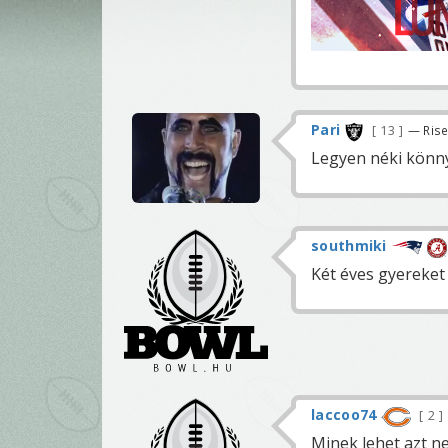
Pari
13
— Rise
Legyen néki könny
southmiki
Két éves gyereket
laccoo74
2
Minek lehet azt ne