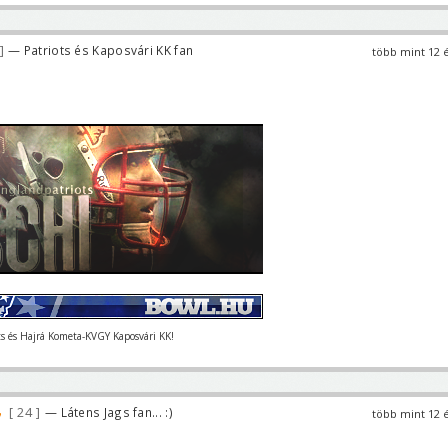
— Patriots és Kaposvári KK fan
több mint 12 
ts és Hajrá Kometa-KVGY Kaposvári KK!
24
— Látens Jags fan... :)
több mint 12 