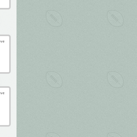
éve
éve