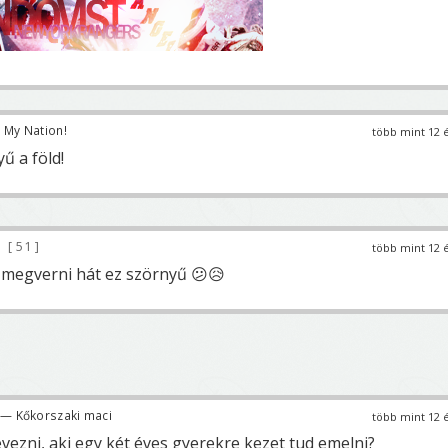
 My Nation!
több mint 12 
ű a föld!
51
több mint 12 
 megverni hát ez szörnyű 😕😥
— Kőkorszaki maci
több mint 12 
vezni, aki egy két éves gyerekre kezet tud emelni?