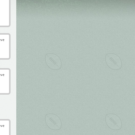
éve
éve
éve