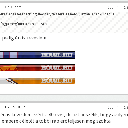
— Go Giants!
több mint 12 
 Vikes edzésére tackling slednek, felszerelés nélkül, aztán lehet küldeni a
fogja megfutni a háromszázat.
t pedig én is keveslem
— LIGHTS OUT!
több mint 12 
 én is keveslem ezért a 40 évet, de azt beszélik, hogy az ilyen
ő emberek életét a többi rab erőteljesen meg szokta