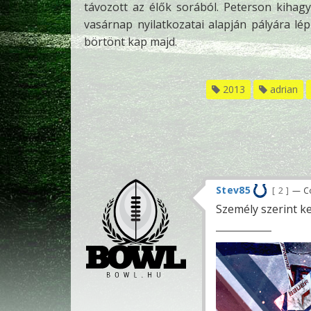
távozott az élők sorából. Peterson kihagy
vasárnap nyilatkozatai alapján pályára lé
börtönt kap majd.
2013
adrian
Stev85
2
— Co
Személy szerint ke