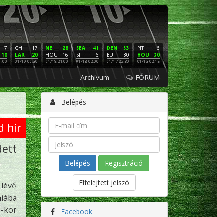
7
CHI
17
NE
28
SEA
41
DEN
33
PIT
6
NE
16
PHI
10
LAR
20
HOU
16
SF
6
BUF
30
HOU
30
LAC
3
SF
1:00
01/19 00:30
01/18 21:00
01/18 02:00
01/17 22:30
01/13 02:15
01/12 02:00
01/11 22:
Archívum
FÓRUM
Belépés
d hír
dett
Regisztráció
Elfelejtett jelszó
 lévő
hiába
3-kor
Facebook