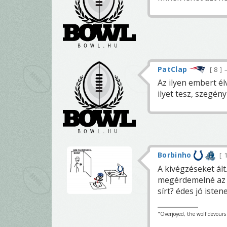
PatClap
8
Az ilyen embert él
ilyet tesz, szegén
Borbinho
A kivégzéseket ált
megérdemelné az i
sírt? édes jó isten
"Overjoyed, the wolf devours h