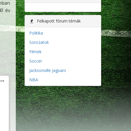
onban
40 év
Felkapott fórum témák
Politika
Sorozatok
Filmek
Soccer
Jacksonville Jaguars
NBA
éve