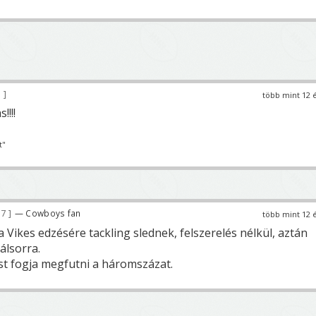
1
több mint 12 
!!!!
t"
57
— Cowboys fan
több mint 12 
 a Vikes edzésére tackling slednek, felszerelés nélkül, aztán
álsorra.
t fogja megfutni a háromszázat.