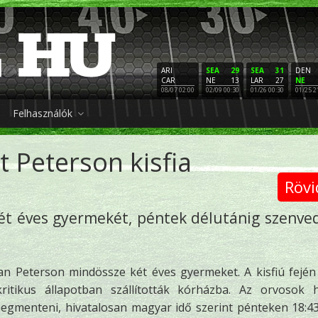
ARI
SEA
29
SEA
31
DEN
CAR
NE
13
LAR
27
NE
08/07 02:00
02/09 00:30
01/26 00:30
01/25 2
Felhasználók
t Peterson kisfia
Rövi
t éves gyermekét, péntek délutánig szenve
an Peterson mindössze két éves gyermeket. A kisfiú fején
ritikus állapotban szállították kórházba. Az orvosok 
egmenteni, hivatalosan magyar idő szerint pénteken 18:4