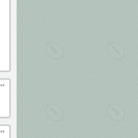
éve
éve