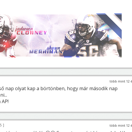
több mint 12 
ső nap olyat kap a börtönben, hogy már második nap
i...
 AP!
5
több mint 12 