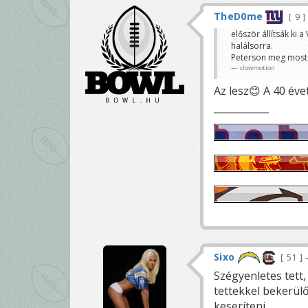
TheD0me
9
először állítsák ki a
halálsorra.
Peterson meg most 
slowmotion
Az lesz😊 A 40 éve
Sixo
51
Szégyenletes tett,
tettekkel bekerül
keseríteni.