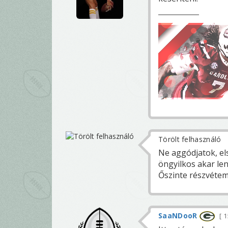
Törölt felhasználó
Ne aggódjatok, el
öngyilkos akar lenn
Őszinte részvétem
SaaNDooR
1