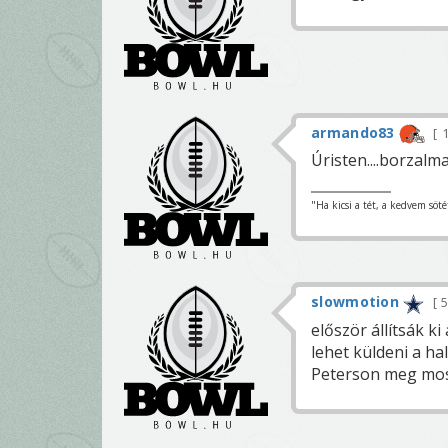
armando83
Úristen....borzalmas
"Ha kicsi a tét, a kedvem söté
slowmotion
először állítsák ki
lehet küldeni a hal
Peterson meg mos