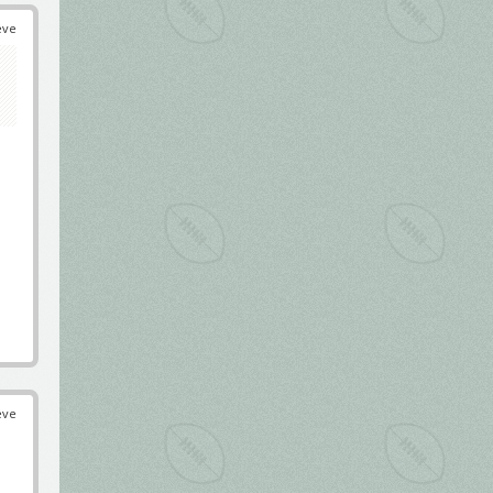
éve
éve