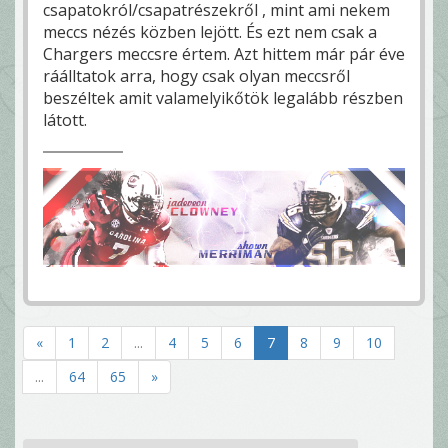
csapatokról/csapatrészekről , mint ami nekem
meccs nézés közben lejött. És ezt nem csak a
Chargers meccsre értem. Azt hittem már pár éve
ráálltatok arra, hogy csak olyan meccsről
beszéltek amit valamelyikőtök legalább részben
látott.
«
1
2
...
4
5
6
7
8
9
10
...
64
65
»