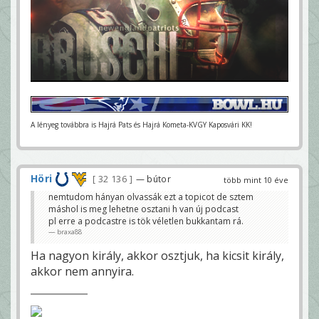
A lényeg továbbra is Hajrá Pats és Hajrá Kometa-KVGY Kaposvári KK!
Höri
32 136
— bútor
több mint 10 éve
nemtudom hányan olvassák ezt a topicot de sztem
máshol is meg lehetne osztani h van új podcast
pl erre a podcastre is tök véletlen bukkantam rá.
braxa88
Ha nagyon király, akkor osztjuk, ha kicsit király,
akkor nem annyira.