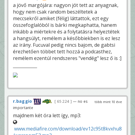
a jövő margójára: nagyon jót tett az anyagnak,
hogy nem csak random beszéltetek a
meccsekről amiket (félig) láttattok, ezt egy
összefoglalóból is bárki megkaphatta, hanem
inkább a miértekre és a folytatásra helyeztétek
a hangsúlyt, remélem a későbbiekben is ez lesz
az irány. Fucuval pedig nincs bajom, de gabtsi
érezhetően többet tett hozzá a podcasthez,
remélem ezentúl rendszeres "vendég" lesz ő is :]
r.baggio
65 224
— no es
több mint 10 éve
importante
majdnem két óra lett így, mp3:
www.mediafire.com/download/ev12c95t8kvxhu8