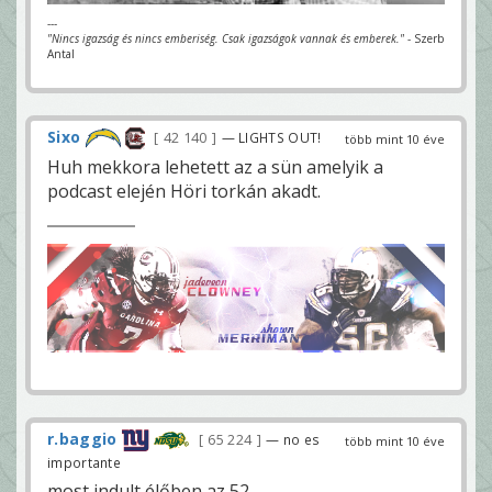
---
"Nincs igazság és nincs emberiség. Csak igazságok vannak és emberek."
- Szerb
Antal
Sixo
42 140
— LIGHTS OUT!
több mint 10 éve
Huh mekkora lehetett az a sün amelyik a
podcast elején Höri torkán akadt.
r.baggio
65 224
— no es
több mint 10 éve
importante
most indult élőben az 52.