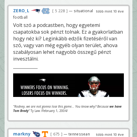
ZERO_L
5 228
— situational
több mint 10 éve
football
Volt szó a podcastben, hogy egyetemi
csapatokba sok pénzt tolnak. Ez a gyakorlatban
hogy néz ki? Leginkább edzők fizetéséről van
szó, vagy van még egyéb olyan terület, ahova
szabályosan lehet nagyobb összegű pénzt
invesztálni.
"Rodney, we are not gonna lose this game... You know why? Because
we have
Tom Brady
"
Ty Law /February 1, 2004/
markny
675
— tennessean
több mint 10 éve