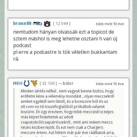
braxa88
12 564
több mint 10 éve
nemtudom hányan olvassák ezt a topicot de
sztem máshol is meg lehetne osztani h van új
podcast
pl erre a podcastre is tök véletlen bukkantam
rá.
Höri
32 136
— bútor
több mint 10 éve
Minden sértés nélkül , nem vagyok benne biztos, hogy
erőltetni kéne a vélemény mondást , olyan meccsekről
amiket egyiktől sem látott, és a boxscore-ból és az
nfl.com-os td összefoglalóból próbáltok valamit
leszűrni. Én úgy éreztem, hogy több meccsnél is teljes
más képet festettetek az adott
csapatokról/csapatrészekről , mint ami nekem meccs
nézés közben lejött. És ezt nem csak a Chargers
meccsre értem. Azt hittem már pár éve ráálltatok arra,