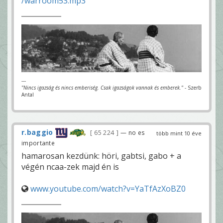
/warroom53.mp3
---
"Nincs igazság és nincs emberiség. Csak igazságok vannak és emberek."
- Szerb
Antal
r.baggio
65 224
— no es
több mint 10 éve
importante
hamarosan kezdünk: höri, gabtsi, gabo + a
végén ncaa-zek majd én is
www.youtube.com/watch?v=YaTfAzXoBZ0