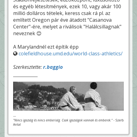
és egyéb létesítmények, ezek 10, vagy akár 100
millió dolláros tételek, keress csak rá pl. az
említett Oregon pár éve átadott "Casanova
Center"-ére, melyet a riválisok "Halálcsillagnak"
neveznek 😊
A Marylandnél ezt építik épp
colefieldhouse.umd.edu/world-class-athletics/
Szerkesztette:
r.baggio
---
"Nincs igazság és nincs emberiség. Csak igazságok vannak és emberek."
- Szerb
Antal