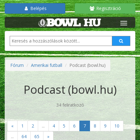
Belépés
Regisztráció
Fórum
Amerikai futball
Podcast (bowl.hu)
Podcast (bowl.hu)
34 feliratkozó
«
1
2
...
4
5
6
7
8
9
10
...
64
65
»