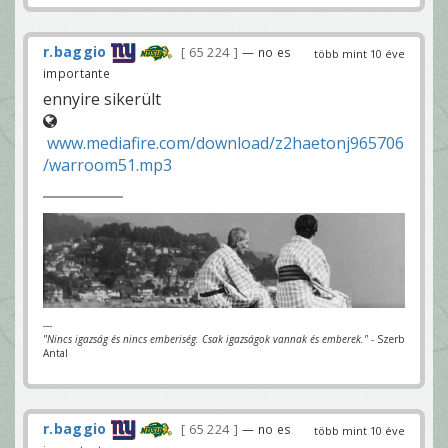
r.baggio
65 224
— no es
több mint 10 éve
importante
ennyire sikerült
www.mediafire.com/download/z2haetonj965706
/warroom51.mp3
---
"Nincs igazság és nincs emberiség. Csak igazságok vannak és emberek."
- Szerb
Antal
r.baggio
65 224
— no es
több mint 10 éve