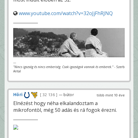
www.youtube.com/watch?v=32oJjFhRJNQ
---
"Nincs igazság és nincs emberiség. Csak igazságok vannak és emberek."
- Szerb
Antal
Höri
32 136
— bútor
több mint 10 éve
Elnézést hogy néha elkalandoztam a
mikrofontòl, még 50 adás és rá fogok érezni.