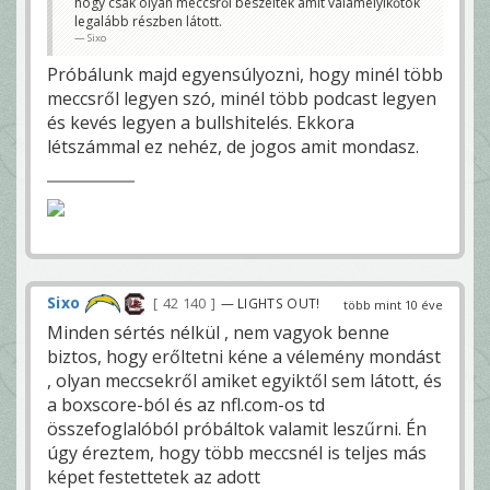
hogy csak olyan meccsről beszéltek amit valamelyikőtök
legalább részben látott.
Sixo
Próbálunk majd egyensúlyozni, hogy minél több
meccsről legyen szó, minél több podcast legyen
és kevés legyen a bullshitelés. Ekkora
létszámmal ez nehéz, de jogos amit mondasz.
Sixo
42 140
— LIGHTS OUT!
több mint 10 éve
Minden sértés nélkül , nem vagyok benne
biztos, hogy erőltetni kéne a vélemény mondást
, olyan meccsekről amiket egyiktől sem látott, és
a boxscore-ból és az nfl.com-os td
összefoglalóból próbáltok valamit leszűrni. Én
úgy éreztem, hogy több meccsnél is teljes más
képet festettetek az adott