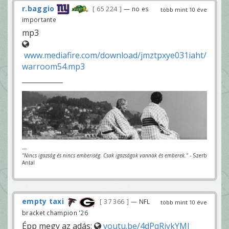
r.baggio
65 224
— no es
több mint 10 éve
importante
mp3
www.mediafire.com/download/jmztpxye031iaht/
warroom54.mp3
---
"Nincs igazság és nincs emberiség. Csak igazságok vannak és emberek."
- Szerb
Antal
empty taxi
37 366
— NFL
több mint 10 éve
bracket champion '26
Épp megy az adás:
youtu.be/4dPqRiykYMI