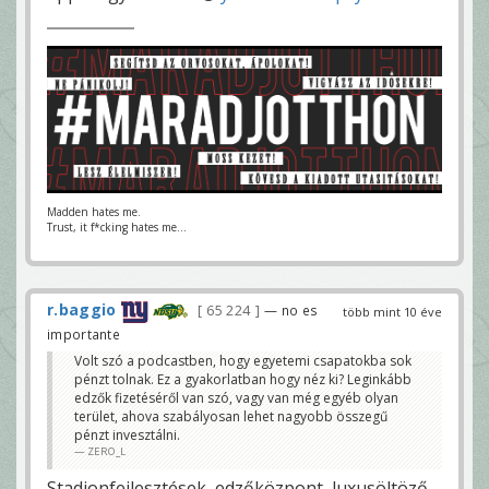
Madden hates me.
Trust, it f*cking hates me...
r.baggio
65 224
— no es
több mint 10 éve
importante
Volt szó a podcastben, hogy egyetemi csapatokba sok
pénzt tolnak. Ez a gyakorlatban hogy néz ki? Leginkább
edzők fizetéséről van szó, vagy van még egyéb olyan
terület, ahova szabályosan lehet nagyobb összegű
pénzt invesztálni.
ZERO_L
Stadionfejlesztések, edzőközpont, luxusöltöző