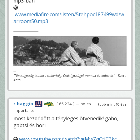
mp3-ban:
www.mediafire.com/listen/5tehpoc187499wd/w
arroom50.mp3
---
"Nincs igazság és nincs emberiség. Csak igazságok vannak és emberek."
- Szerb
Antal
r.baggio
65 224
— no es
több mint 10 éve
importante
most kezdődött a tényleges ötvenedik! gabo,
gabtsi és höri
www.youtube.com/watch?v=MwZqCtiT3kc