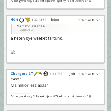
"Vicces gyerek vagy Sully, ezt díjazom! Téged nyírlak ki utolsónak." 😀
Höri
32 136
— bútor
több mint 10 éve
Ma mikor lesz adás?
Chargers LT
a héten bye weeket tartunk.
Chargers LT
11 738
— Jedi
több mint 10 éve
Master
Ma mikor lesz adás?
"Vicces gyerek vagy Sully, ezt díjazom! Téged nyírlak ki utolsónak." 😀