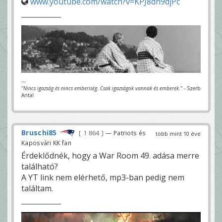
www.youtube.com/watch?v=KPJ8dh9djPc
---
"Nincs igazság és nincs emberiség. Csak igazságok vannak és emberek."
- Szerb
Antal
Bruschi85
1 864
— Patriots és
több mint 10 éve
Kaposvári KK fan
Érdeklődnék, hogy a War Room 49. adása merre
található?
A YT link nem elérhető, mp3-ban pedig nem
találtam.