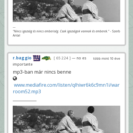
---
"Nincs igazság és nincs emberiség. Csak igazságok vannak és emberek."
- Szerb
Antal
r.baggio
65 224
— no es
több mint 10 éve
importante
mp3-ban már nincs benne
www.mediafire.com/listen/qlhiwr6k6c9mn1i/war
room52.mp3