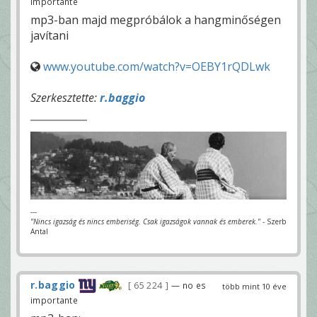
importante
mp3-ban majd megpróbálok a hangminőségen
javítani
www.youtube.com/watch?v=OEBY1rQDLwk
Szerkesztette:
r.baggio
---
"Nincs igazság és nincs emberiség. Csak igazságok vannak és emberek."
- Szerb
Antal
r.baggio
65 224
— no es
több mint 10 éve
importante