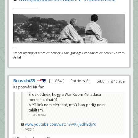
---
"Nincs igazság és nincs emberiség. Csak igazságok vannak és emberek."
- Szerb
Antal
Bruschi85
1 864
— Patriots és
több mint 10 éve
Kaposvári KK fan
Érdeklődnék, hogy a War Room 49. adása
merre található?
A YT link nem elérhető, mp3-ban pedig nem
találtam.
Bruschi85
www.youtube.com/watch?v=KPJ8dh9djPc
baggio