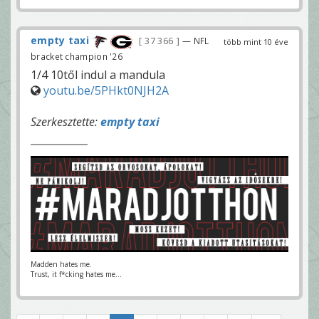
empty taxi
37 366
— NFL
több mint 10 éve
bracket champion '26
1/4 10től indul a mandula
youtu.be/5PHkt0NJH2A
Szerkesztette:
empty taxi
Madden hates me.
Trust, it f*cking hates me...