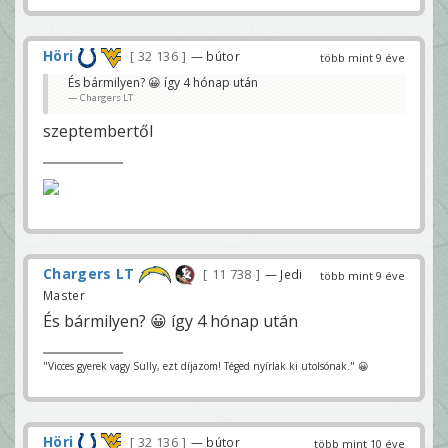
Höri
32 136
— bútor
több mint 9 éve
És bármilyen? 😀 így 4 hónap után
Chargers LT
szeptembertől
Chargers LT
11 738
— Jedi
több mint 9 éve
Master
És bármilyen? 😀 így 4 hónap után
"Vicces gyerek vagy Sully, ezt díjazom! Téged nyírlak ki utolsónak." 😀
Höri
32 136
— bútor
több mint 10 éve