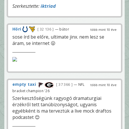
Szerkesztette:
iktriad
Höri
32 136
— bútor
több mint 10 éve
sose írd be előre, ultimate jinx. nem lesz se
áram, se internet 😛
empty taxi
37 366
— NFL
több mint 10 éve
bracket champion '26
Szerkesztőségünk ragyogó dramaturgiai
érzékről tett tanúbizonyságot, ugyanis
egyébként is ma terveztük a live mock draftos
podcastet 😊