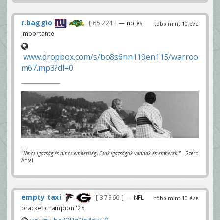
r.baggio
65 224
— no es
több mint 10 éve
importante
www.dropbox.com/s/bo8s6nn119en115/warroo
m67.mp3?dl=0
---
"Nincs igazság és nincs emberiség. Csak igazságok vannak és emberek."
- Szerb
Antal
empty taxi
37 366
— NFL
több mint 10 éve
bracket champion '26