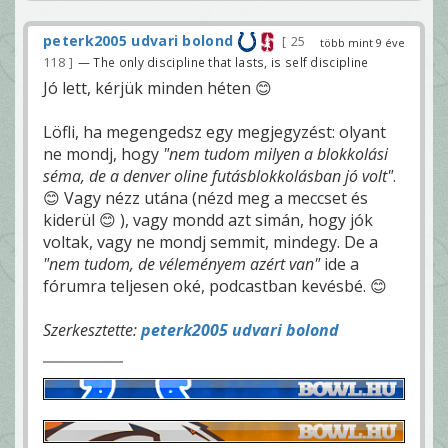
peterk2005 udvari bolond
25
több mint 9 éve
118
— The only discipline that lasts, is self discipline
Jó lett, kérjük minden héten 😊
Löfli, ha megengedsz egy megjegyzést: olyant
ne mondj, hogy
"nem tudom milyen a blokkolási
séma, de a denver oline futásblokkolásban jó volt"
.
😊 Vagy nézz utána (nézd meg a meccset és
kiderül 😊 ), vagy mondd azt simán, hogy jók
voltak, vagy ne mondj semmit, mindegy. De a
"nem tudom, de véleményem azért van"
ide a
fórumra teljesen oké, podcastban kevésbé. 😊
Szerkesztette:
peterk2005 udvari bolond