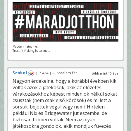
Madden hates me.
Trust, it f*cking hates me...
Szokol
7 424
— Steelers fan
több mint 10 éve
Nagyon érdekelne, hogy a korábbi években kik
voltak azok a játékosok, akik az előzetes
várakozásokhoz képest minden ok nélkül sokat
csúsztak (nem csak első körösök) és mi lett a
sorsuk: bejöttek végül vagy nem? Hirtelen
például Nix és Bridgewater jut eszembe, de
biztosan többen voltak. Nem az olyan
játékosokra gondolok, akik mondjuk füvezés