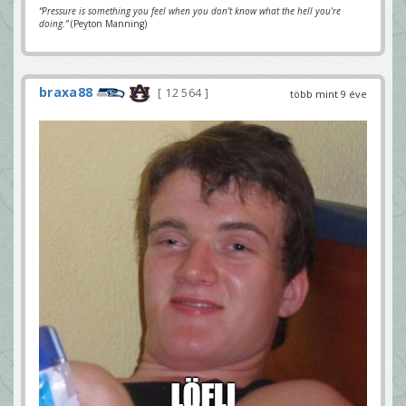
“Pressure is something you feel when you don't know what the hell you're
doing.”
(Peyton Manning)
braxa88
12 564
több mint 9 éve