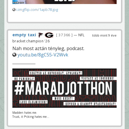
i.imgflip.com/1apb78.jpg
empty taxi
37 366
— NFL
több mint 9 éve
bracket champion '26
Nah most aztán tényleg, podcast.
youtu.be/8gC55-V2Wvk
Madden hates me.
Trust, it f*cking hates me...