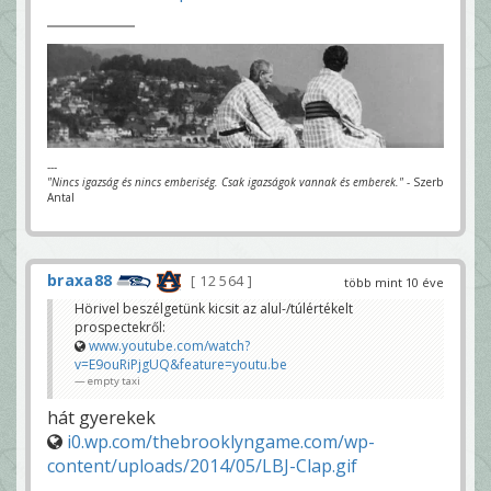
---
"Nincs igazság és nincs emberiség. Csak igazságok vannak és emberek."
- Szerb
Antal
braxa88
12 564
több mint 10 éve
Hörivel beszélgetünk kicsit az alul-/túlértékelt
prospectekről:
www.youtube.com/watch?
v=E9ouRiPjgUQ&feature=youtu.be
empty taxi
hát gyerekek
i0.wp.com/thebrooklyngame.com/wp-
content/uploads/2014/05/LBJ-Clap.gif