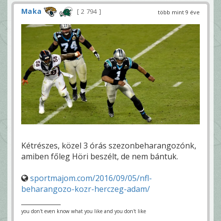
Maka
2 794
több mint 9 éve
Kétrészes, közel 3 órás szezonbeharangozónk,
amiben főleg Höri beszélt, de nem bántuk.
sportmajom.com/2016/09/05/nfl-
beharangozo-kozr-herczeg-adam/
you don't even know what you like and you don't like