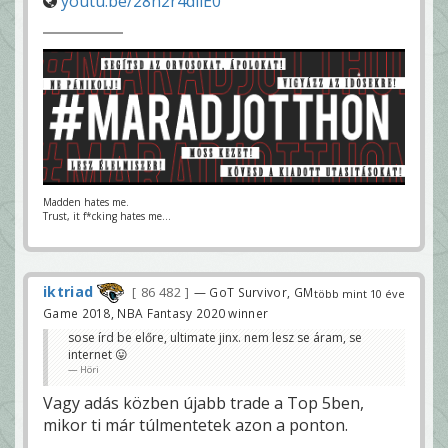
youtu.be/28n2r4diiE0
Madden hates me.
Trust, it f*cking hates me...
iktriad
86 482
— GoT Survivor, GM
több mint 10 éve
Game 2018, NBA Fantasy 2020 winner
sose írd be előre, ultimate jinx. nem lesz se áram, se
internet 😛
Höri
Vagy adás közben újabb trade a Top 5ben,
mikor ti már túlmentetek azon a ponton.