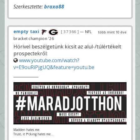
Szerkesztette:
braxa88
empty taxi
37 366
— NFL
több mint 10 éve
bracket champion '26
Hörivel beszélgetünk kicsit az alul-/túlértékelt
prospectekről:
www.youtube.com/watch?
v=E9ouRiPjgUQ&feature=youtu.be
Madden hates me.
Trust, it f*cking hates me...