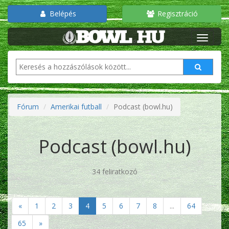
Belépés
Regisztráció
Fórum
Amerikai futball
Podcast (bowl.hu)
Podcast (bowl.hu)
34 feliratkozó
«
1
2
3
4
5
6
7
8
...
64
65
»