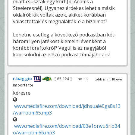
miatt csúsztak egy kört (pl Adams a
Steeleresnél). Ugyanez érdekes lehet a másik
oldalról: kik voltak azok, akiket korábban
választottak és meghálálták-e a bizalmat?
Lehetne esetleg a következő podcastban két-
három ilyen játékost kiemelni évenként a
korábbi draftokról? Végül is ez nagyjából
kapcsolódni az előző podcast témájához is!
r.baggio
65 224
— no es
több mint 10 éve
importante
kérésre
www.mediafire.com/download/jdhsuale0gs8s13
/warroom65.mp3
www.mediafire.com/download/03e1orwu6rio34
o/warroom66.mp3