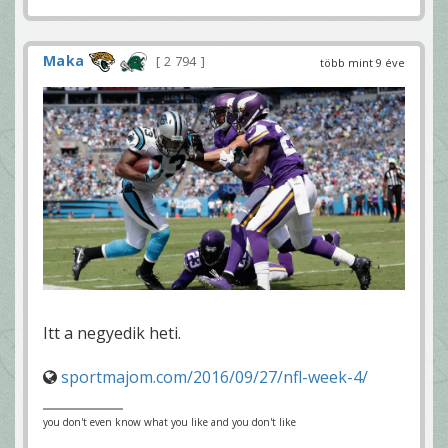
Maka
2 794
több mint 9 éve
Itt a negyedik heti.
sportmajom.com/2016/09/27/nfl-week-4/
you don't even know what you like and you don't like