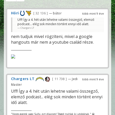
Höri
32 136
— bútor
több mint 9 éve
Uff! Így a 4. hét után lehetne valami összegző, elemző
podcast... elég sok minden történt ennyi idő alatt.
Chargers LT
nem tudjuk mivel rögzíteni, mivel a google
hangouts már nem a youtube család része.
Chargers LT
11 738
— Jedi
több mint 9 éve
Master
Uff! Így a 4. hét után lehetne valami összegző,
elemző podcast... elég sok minden történt ennyi
idő alatt.
"Vicces gyerek vagy Sully, ezt díjazom! Téged nyírlak ki utolsónak." 😀