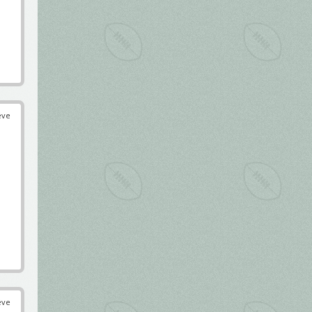
éve
éve