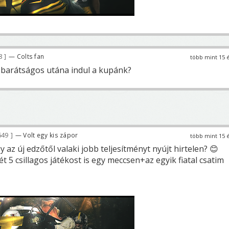
8
— Colts fan
több mint 15 
barátságos utána indul a kupánk?
649
— Volt egy kis zápor
több mint 15 
 az új edzőtől valaki jobb teljesítményt nyújt hirtelen? 😊
ét 5 csillagos játékost is egy meccsen+az egyik fiatal csatim