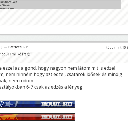
tars from Baja
ge Giants
mpoli Fc hun
C
9
— Patriots GM
több mint 15 
/jót 511millkóért 😊
e ezzel az a gond, hogy nagyon nem látom mit is edzel
, nem hinném hogy azt edzel, csatárok idősek és mindig
nak, nem tudom
sztályokban 6-7 csak az edzés a lényeg