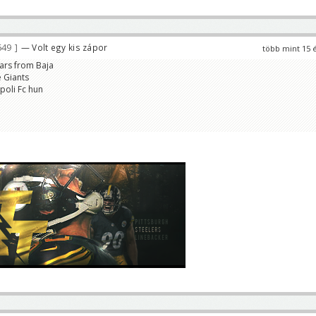
649
— Volt egy kis zápor
több mint 15 
tars from Baja
e Giants
poli Fc hun