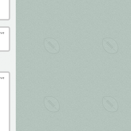
éve
éve