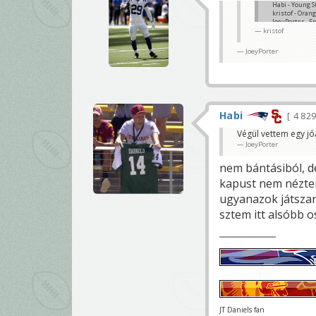
Habi - Young S
kristof - Oran
JoeyPorter - E
kristof17 - MT
kristof
Habi
JoeyPorter
Habi
4 82
Végül vettem egy jó
JoeyPorter
nem bántásiból, d
kapust nem néztem
ugyanazok játsza
sztem itt alsóbb o
JT Daniels fan