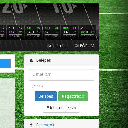
7
CHI
17
NE
28
SEA
41
DEN
33
PIT
6
NE
16
PHI
10
LAR
20
HOU
16
SF
6
BUF
30
HOU
30
LAC
3
SF
1:00
01/19 00:30
01/18 21:00
01/18 02:00
01/17 22:30
01/13 02:15
01/12 02:00
01/11 22:
Archívum
FÓRUM
Belépés
Regisztráció
Elfelejtett jelszó
Facebook