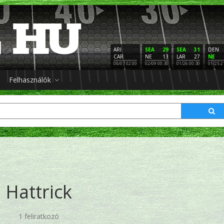
ARI
SEA
29
SEA
31
DEN
CAR
NE
13
LAR
27
NE
08/07 02:00
02/09 00:30
01/26 00:30
01/25 2
Felhasználók
Hattrick
1 feliratkozó