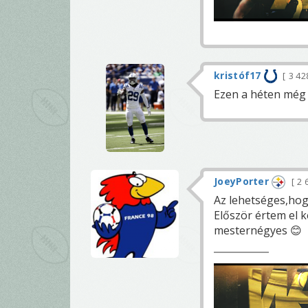
kristóf17
3 42
Ezen a héten még 
JoeyPorter
2 
Az lehetséges,hogy
Először értem el k
mesternégyes 😊