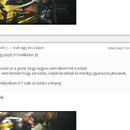
649
— Volt egy kis zápor
több mint 15 
y jó/jót 511millkóért 😊
ezzel az a gond, hogy nagyon nem látom mit is edzel
 nem hinném hogy azt edzel, csatárok idősek és mindig ugyanazok játszanak,
ztályokban 6-7 csak az edzés a lényeg
ek