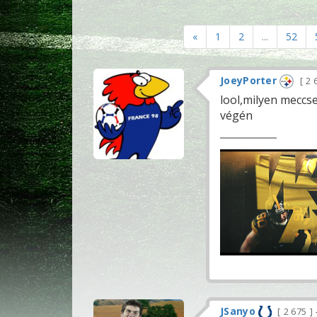
«
1
2
...
52
JoeyPorter
2 
lool,milyen meccse
végén
JSanyo
2 675