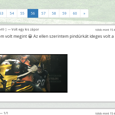
53
54
55
56
57
58
59
60
»
649
— Volt egy kis zápor
több mint 15 
m volt megint 😀 Az ellen szerintem pindúrkát ideges volt a
— 1/1
több mint 15 