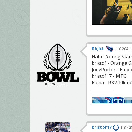
Rajna
8 032
Habi - Young Star
kristof - Orange G
JoeyPorter - Empo
kristof17 - MTC
Rajna - BKV-Ellen
kristóf17
3 42