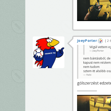
JoeyPorter
2 
Végül vettem eg
JoeyPorter
nem bántásiból, de 
kapust nem néztem,
nem tudom
sztem itt alsóbb os
Habi
gólszerzést edzet