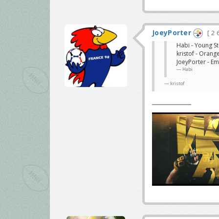
JoeyPorter
2 
Habi - Young S
kristof - Orang
JoeyPorter - Em
Habi
kristof