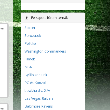
Felkapott fórum témák
Soccer
éve
Sorozatok
Politika
Washington Commanders
Filmek
NBA
Gyűlölködjünk
PC és Konzol
bowl.hu div. 2./A
Las Vegas Raiders
Baltimore Ravens
éve