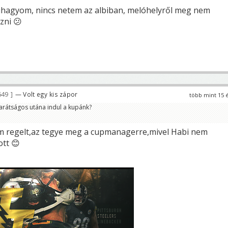
ihagyom, nincs netem az albiban, melóhelyről meg nem
zni 😕
649
— Volt egy kis zápor
több mint 15 
arátságos utána indul a kupánk?
m regelt,az tegye meg a cupmanagerre,mivel Habi nem
ott 😊