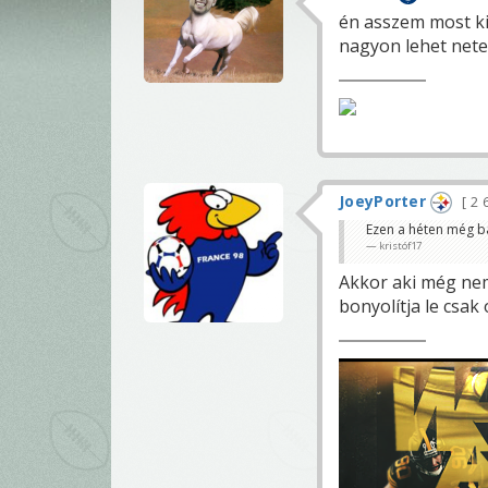
én asszem most k
nagyon lehet nete
JoeyPorter
2 
Ezen a héten még b
kristóf17
Akkor aki még ne
bonyolítja le csak 