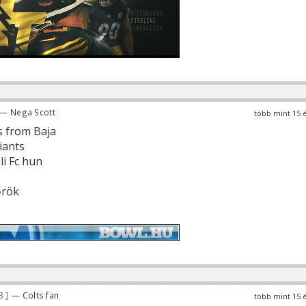
— Nega Scott
több mint 15 
s from Baja
iants
li Fc hun
őrök
8
— Colts fan
több mint 15 