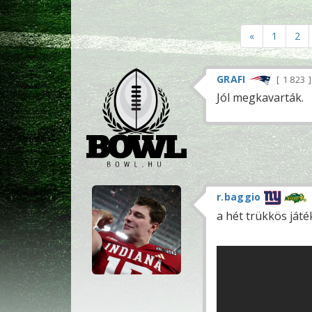
«
1
2
GRAFI
1 823
Jól megkavarták.
r.baggio
a hét trükkös játé