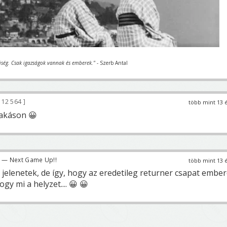
iség. Csak igazságok vannak és emberek."
- Szerb Antal
12 564
több mint 13 
rakáson 😀
— Next Game Up!!
több mint 13 
 jelenetek, de így, hogy az eredetileg returner csapat ember
gy mi a helyzet.... 😀 😀