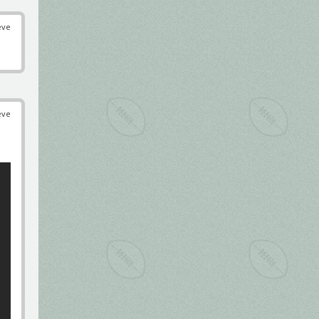
éve
éve