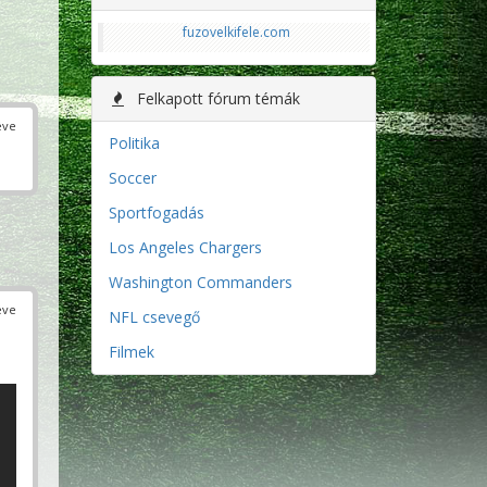
fuzovelkifele.com
Felkapott fórum témák
éve
Politika
Soccer
Sportfogadás
Los Angeles Chargers
Washington Commanders
éve
NFL csevegő
Filmek