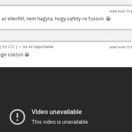
több mint 13 
 az ellenfél, nem hagyta, hogy safety-re fusson. 😀
65 225
— no es importante
több mint 13 
lege szezon 😀