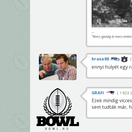
---
"Nincs igazság és nincs ember
braxa88
ennyi hülyét egy 
GRAFI
1 823
Ezek mindig vicces
sem tudták már, ho