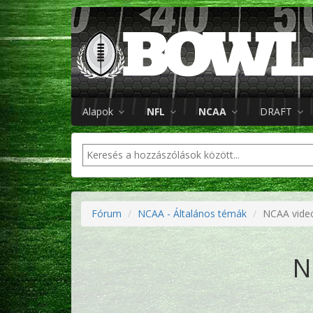
Alapok
NFL
NCAA
DRAFT
Fórum
NCAA - Általános témák
NCAA vide
N