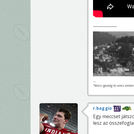
---
"Nincs igazság és nincs ember
r.baggio
Egy meccset játsz
lesz az összefogl