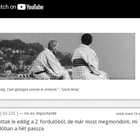
iség. Csak igazságok vannak és emberek."
- Szerb Antal
65 225
— no es importante
több mint 13 
ottak le eddig a 2. fordulóból, de már most megmondom, mi
alóban a hét passza