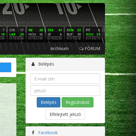
7
CHI
17
NE
28
SEA
41
DEN
33
PIT
6
NE
16
PHI
10
LAR
20
HOU
16
SF
6
BUF
30
HOU
30
LAC
3
SF
1:00
01/19 00:30
01/18 21:00
01/18 02:00
01/17 22:30
01/13 02:15
01/12 02:00
01/11 22:
Archívum
FÓRUM
Belépés
Regisztráció
Elfelejtett jelszó
Facebook