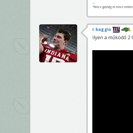
---
"Nincs igazság és nincs ember
r.baggio
Ilyen a működő 2 