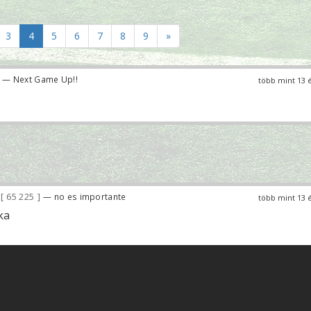
3
4
5
6
7
8
9
»
— Next Game Up!!
több mint 13 
65 225
— no es importante
több mint 13 
ka