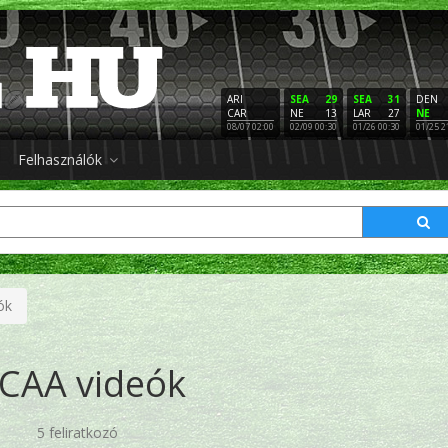
ARI
SEA
29
SEA
31
DEN
CAR
NE
13
LAR
27
NE
08/07 02:00
02/09 00:30
01/26 00:30
01/25 2
Felhasználók
ók
CAA videók
5 feliratkozó