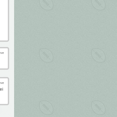
éve
éve
ei