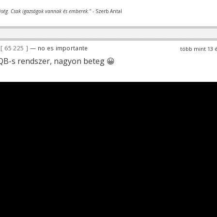
iség. Csak igazságok vannak és emberek."
- Szerb Antal
65 225
— no es importante
több mint 13 
QB-s rendszer, nagyon beteg 😀