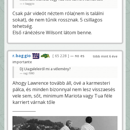
r.baggio
Csak pár videót néztem róla(nem is találni
sokat), de nem tűnik rossznak. 5 csillagos
tehetség.
Első ránézésre Wilsont látom benne.
r.baggio
65 228
— no es
több mint 6 éve
importante
DJ Uiagaleleiről mi a vélemény?
ragi1990
Ahogy Lawrence tovább áll, övé a karmesteri
pálca, és minden bizonnyal nem lesz visszaesés
vele sem, sőt, minimum Mariota vagy Tua féle
karriert várnak tőle