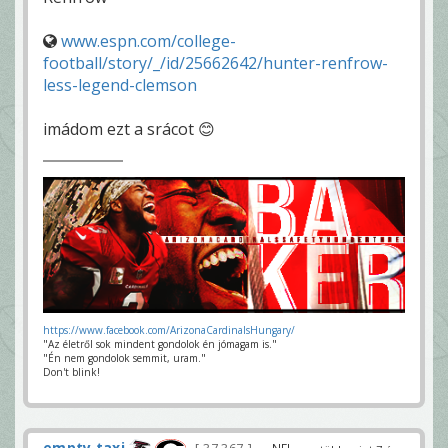
www.espn.com/college-
football/story/_/id/25662642/hunter-renfrow-
less-legend-clemson
imádom ezt a srácot 😊
https://www.facebook.com/ArizonaCardinalsHungary/
"Az életről sok mindent gondolok én jómagam is."
"Én nem gondolok semmit, uram."
Don't blink!
empty taxi
— NFL