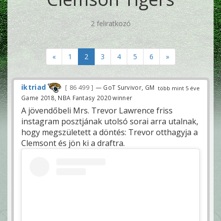
2 feliratkozó
«
1
2
3
4
5
6
»
iktriad
86 499
— GoT Survivor, GM
több mint 5 éve
Game 2018, NBA Fantasy 2020 winner
A jövendőbeli Mrs. Trevor Lawrence friss
instagram posztjának utolsó sorai arra utalnak,
hogy megszületett a döntés: Trevor otthagyja a
Clemsont és jön ki a draftra.