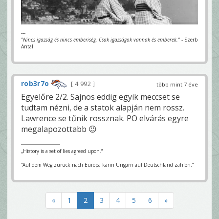
---
"Nincs igazság és nincs emberiség. Csak igazságok vannak és emberek."
- Szerb
Antal
rob3r7o
4 992
több mint 7 éve
Egyelőre 2/2. Sajnos eddig egyik meccset se
tudtam nézni, de a statok alapján nem rossz.
Lawrence se tűnik rossznak. PO elvárás egyre
megalapozottabb 😉
„History is a set of lies agreed upon.”
“Auf dem Weg zurück nach Europa kann Ungarn auf Deutschland zählen.”
«
1
2
3
4
5
6
»