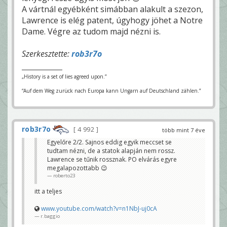
A vártnál egyébként simábban alakult a szezon,
Lawrence is elég patent, úgyhogy jöhet a Notre
Dame. Végre az tudom majd nézni is.
Szerkesztette:
rob3r7o
„History is a set of lies agreed upon.”
“Auf dem Weg zurück nach Europa kann Ungarn auf Deutschland zählen.”
rob3r7o
4 992
több mint 7 éve
Egyelőre 2/2. Sajnos eddig egyik meccset se
tudtam nézni, de a statok alapján nem rossz.
Lawrence se tűnik rossznak. PO elvárás egyre
megalapozottabb 😉
roberto23
itt a teljes
www.youtube.com/watch?v=n1NbJ-uj0cA
r.baggio