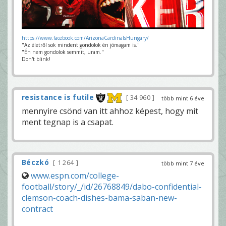
https://www.facebook.com/ArizonaCardinalsHungary/
"Az életről sok mindent gondolok én jómagam is."
"Én nem gondolok semmit, uram."
Don't blink!
resistance is futile
34 960
több mint 6 éve
mennyire csönd van itt ahhoz képest, hogy mit
ment tegnap is a csapat.
Béczkó
1 264
több mint 7 éve
www.espn.com/college-
football/story/_/id/26768849/dabo-confidential-
clemson-coach-dishes-bama-saban-new-
contract