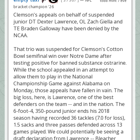
37 367
több mint 7 éve
bracket champion '26
Clemson's appeals on behalf of suspended
junior DT Dexter Lawrence, OL Zach Giella and
TE Braden Galloway have been denied by the
NCAA.
That trio was suspended for Clemson's Cotton
Bowl semifinal win over Notre Dame after
testing positive for banned substance ostrarine.
While the school appealed in an attempt to
allow them to play in the National
Championship Game against Alabama on
Monday, those appeals have fallen in vain. The
big loss, here, is Lawrence, one of the best
defenders on the team -- and in the nation. The
6-foot-4, 350-pound junior ends his 2018
season having recorded 36 tackles (7.0 for loss),
1.5 sacks and three passes defended across 13
games played. We could potentially be seeing a
draft declaration from Lawrence -- Bleacher