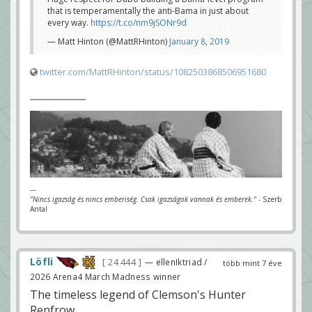
that is temperamentally the anti-Bama in just about
every way.
https://t.co/nm9jSONr9d
— Matt Hinton (@MattRHinton)
January 8, 2019
twitter.com/MattRHinton/status/1082503868506951680
---
"Nincs igazság és nincs emberiség. Csak igazságok vannak és emberek."
- Szerb
Antal
Löfli
24 444
— ellenIktriad /
több mint 7 éve
2026 Arena4 March Madness winner
The timeless legend of Clemson's Hunter
Renfrow