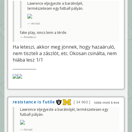
Lawrence eljegyezte a barátnőjét,
természetesen egy futball pályán.
iktriad
fake play, nincs lenn a térde.
Amadeus
Ha leteszi, akkor meg jönnek, hogy hazaáruló,
nem tiszteli a zászlót, etc. Okosan csinálta, nem
hiába lesz 1/1
resistance is futile
34 960
több mint 6 éve
Lawrence eljegyezte a barátnőjét, természetesen egy
futball pályán.
iktriad