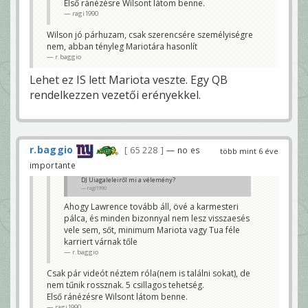
Első ránézésre Wilsont látom benne.
r.baggio
ragi1990
Wilson jó párhuzam, csak szerencsére személyiségre
nem, abban tényleg Mariotára hasonlít
r.baggio
Lehet ez IS lett Mariota veszte. Egy QB
rendelkezzen vezetői erényekkel.
r.baggio
65 228
— no es
több mint 6 éve
importante
DJ Uiagaleleiről mi a vélemény?
ragi1990
Ahogy Lawrence tovább áll, övé a karmesteri
pálca, és minden bizonnyal nem lesz visszaesés
vele sem, sőt, minimum Mariota vagy Tua féle
karriert várnak tőle
r.baggio
Csak pár videót néztem róla(nem is találni sokat), de
nem tűnik rossznak. 5 csillagos tehetség.
Első ránézésre Wilsont látom benne.
ragi1990