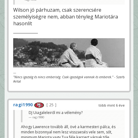
Wilson jó párhuzam, csak szerencsére
személyiségre nem, abban tényleg Mariotára
hasonlít
---
"Nincs igazság és nincs emberiség. Csak igazságok vannak és emberek."
- Szerb
Antal
ragi1990
25
több mint 6 éve
DJ Uiagaleleiről mi a vélemény?
ragi1990
Ahogy Lawrence tovább áll, övé a karmesteri pálca, és
minden bizonnyal nem lesz visszaesés vele sem, sőt,
minimum Mariota vagy Tua féle karriert várnak tőle