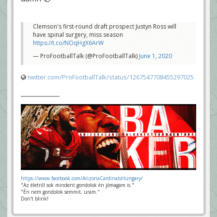
Clemson's first-round draft prospect Justyn Ross will
have spinal surgery, miss season
https://t.co/NOqHgX6ArW
— ProFootballTalk (@ProFootballTalk)
June 1, 2020
twitter.com/ProFootballTalk/status/1267547708455297025
https://www.facebook.com/ArizonaCardinalsHungary/
"Az életről sok mindent gondolok én jómagam is."
"Én nem gondolok semmit, uram."
Don't blink!