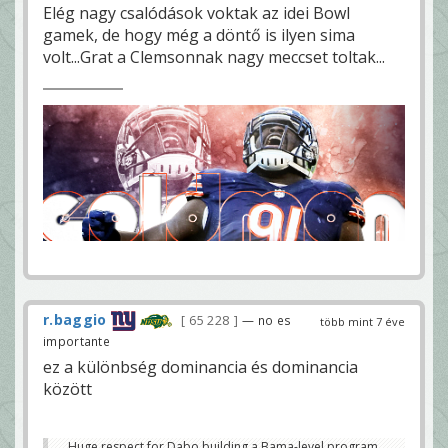
Elég nagy csalódások voktak az idei Bowl
gamek, de hogy még a döntő is ilyen sima
volt...Grat a Clemsonnak nagy meccset toltak...
r.baggio
65 228
— no es
több mint 7 éve
importante
ez a különbség dominancia és dominancia
között
Huge respect for Dabo building a Bama-level program