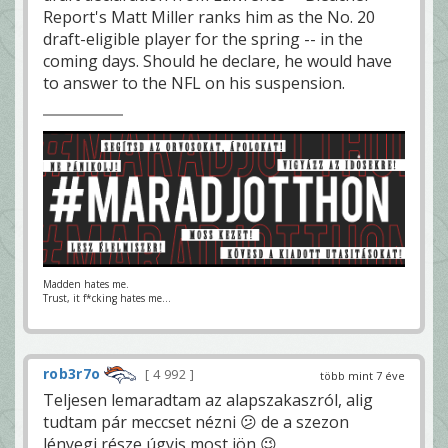
Report's Matt Miller ranks him as the No. 20
draft-eligible player for the spring -- in the
coming days. Should he declare, he would have
to answer to the NFL on his suspension.
Madden hates me.
Trust, it f*cking hates me...
rob3r7o
4 992
több mint 7 éve
Teljesen lemaradtam az alapszakaszról, alig
tudtam pár meccset nézni 😕 de a szezon
lényegi része úgyis most jön 😉