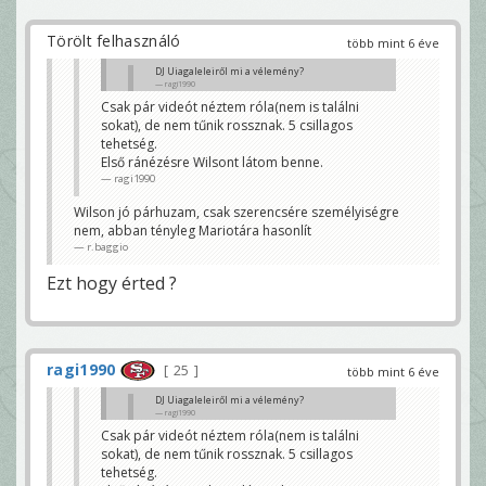
Törölt felhasználó
több mint 6 éve
DJ Uiagaleleiről mi a vélemény?
ragi1990
Csak pár videót néztem róla(nem is találni
Ahogy Lawrence tovább áll, övé a karmesteri pálca,
sokat), de nem tűnik rossznak. 5 csillagos
és minden bizonnyal nem lesz visszaesés vele sem,
sőt, minimum Mariota vagy Tua féle karriert várnak
tehetség.
tőle
Első ránézésre Wilsont látom benne.
r.baggio
ragi1990
Wilson jó párhuzam, csak szerencsére személyiségre
nem, abban tényleg Mariotára hasonlít
r.baggio
Ezt hogy érted ?
ragi1990
25
több mint 6 éve
DJ Uiagaleleiről mi a vélemény?
ragi1990
Csak pár videót néztem róla(nem is találni
Ahogy Lawrence tovább áll, övé a karmesteri pálca,
sokat), de nem tűnik rossznak. 5 csillagos
és minden bizonnyal nem lesz visszaesés vele sem,
sőt, minimum Mariota vagy Tua féle karriert várnak
tehetség.
tőle