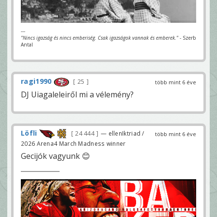
---
"Nincs igazság és nincs emberiség. Csak igazságok vannak és emberek."
- Szerb
Antal
ragi1990
25
több mint 6 éve
DJ Uiagaleleiről mi a vélemény?
Löfli
24 444
— ellenIktriad /
több mint 6 éve
2026 Arena4 March Madness winner
Gecijók vagyunk 😊