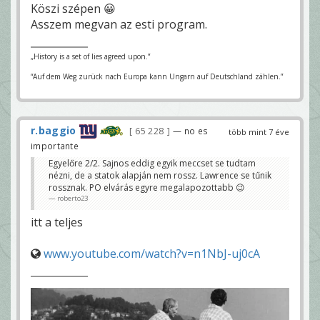
Köszi szépen 😀
Asszem megvan az esti program.
„History is a set of lies agreed upon.”
“Auf dem Weg zurück nach Europa kann Ungarn auf Deutschland zählen.”
r.baggio
65 228
— no es
több mint 7 éve
importante
Egyelőre 2/2. Sajnos eddig egyik meccset se tudtam
nézni, de a statok alapján nem rossz. Lawrence se tűnik
rossznak. PO elvárás egyre megalapozottabb 😉
roberto23
itt a teljes
www.youtube.com/watch?v=n1NbJ-uj0cA