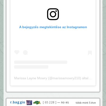
A bejegyzés megtekintése az Instagramon
Marissa Layne Mowry (@marissamowry210) által megosztott bejegyzés
r.baggio
65 228
— no es
több mint 5 éve