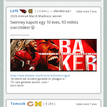
Löfli
24 444
— ellenIktriad /
több mint 7 éve
2026 Arena4 March Madness winner
Swinney kapott egy 10 éves, 93 milliós
szerződést 😮
https://www.facebook.com/ArizonaCardinalsHungary/
"Az életről sok mindent gondolok én jómagam is."
"Én nem gondolok semmit, uram."
Don't blink!
Tomcsik
8 284
több mint 7 éve