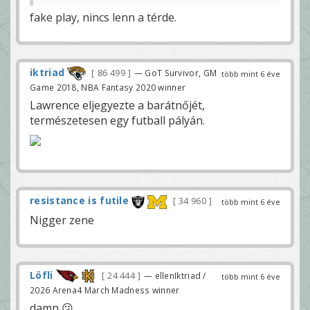
fake play, nincs lenn a térde.
iktriad
86 499
— GoT Survivor, GM
több mint 6 éve
Game 2018, NBA Fantasy 2020 winner
Lawrence eljegyezte a barátnőjét,
természetesen egy futball pályán.
resistance is futile
34 960
több mint 6 éve
Nigger zene
Löfli
24 444
— ellenIktriad /
több mint 6 éve
2026 Arena4 March Madness winner
damn 😕