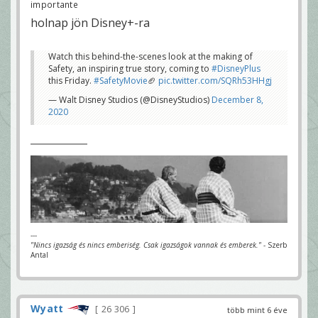
importante
holnap jön Disney+-ra
Watch this behind-the-scenes look at the making of
Safety, an inspiring true story, coming to
#DisneyPlus
this Friday.
#SafetyMovie
🏈
pic.twitter.com/SQRh53HHgj
— Walt Disney Studios (@DisneyStudios)
December 8,
2020
---
"Nincs igazság és nincs emberiség. Csak igazságok vannak és emberek."
- Szerb
Antal
Wyatt
26 306
több mint 6 éve