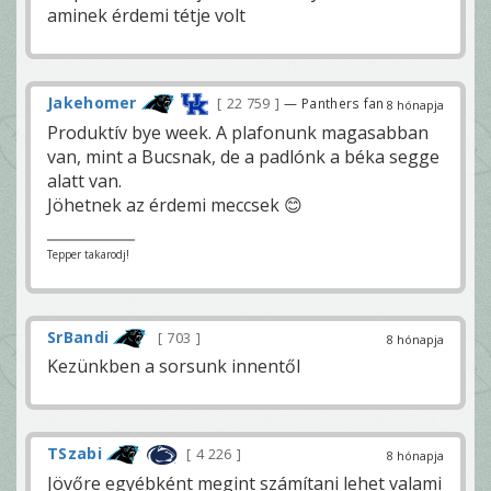
aminek érdemi tétje volt
Jakehomer
22 759
— Panthers fan
8 hónapja
Produktív bye week. A plafonunk magasabban
van, mint a Bucsnak, de a padlónk a béka segge
alatt van.
Jöhetnek az érdemi meccsek 😊
Tepper takarodj!
SrBandi
703
8 hónapja
Kezünkben a sorsunk innentől
TSzabi
4 226
8 hónapja
Jövőre egyébként megint számítani lehet valami