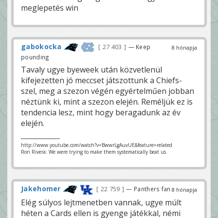
meglepetés win
gabokocka
27 403
— Keep
8 hónapja
pounding
Tavaly ugye byeweek után közvetlenül
kifejezetten jó meccset játszottunk a Chiefs-
szel, meg a szezon végén egyértelműen jobban
néztünk ki, mint a szezon elején. Reméljük ez is
tendencia lesz, mint hogy beragadunk az év
elején.
http://www.youtube.com/watch?v=BwwrLgAuvUE&feature=related
Ron Rivera: We were trying to make them systematically beat us.
Jakehomer
22 759
— Panthers fan
8 hónapja
Elég súlyos lejtmenetben vannak, ugye múlt
héten a Cards ellen is gyenge játékkal, némi