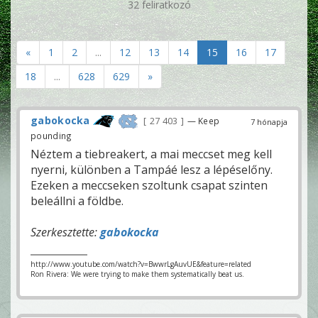
32 feliratkozó
«
1
2
...
12
13
14
15
16
17
18
...
628
629
»
gabokocka
27 403
— Keep
7 hónapja
pounding
Néztem a tiebreakert, a mai meccset meg kell
nyerni, különben a Tampáé lesz a lépéselőny.
Ezeken a meccseken szoltunk csapat szinten
beleállni a földbe.
Szerkesztette:
gabokocka
http://www.youtube.com/watch?v=BwwrLgAuvUE&feature=related
Ron Rivera: We were trying to make them systematically beat us.