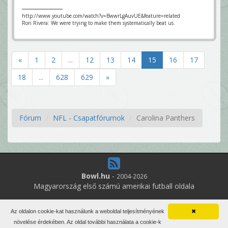
http://www.youtube.com/watch?v=BwwrLgAuvUE&feature=related
Ron Rivera: We were trying to make them systematically beat us.
«
1
2
...
12
13
14
15
16
17
18
...
628
629
»
Fórum
NFL - Csapatfórumok
Carolina Panthers
Bowl.hu
-
2004-2026
Magyarország első számú amerikai futball oldala
4
online felhasználó
Az oldalon cookie-kat használunk a weboldal teljesítményének
✖
Minden jog fenntartva. Írott anyagok újraközlése csak a szerző
növelése érdekében. Az oldal további használata a cookie-k
engedélyével.