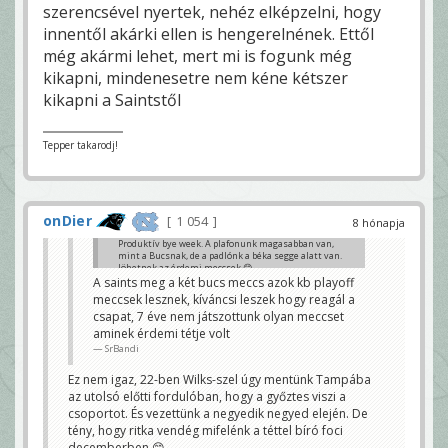
szerencsével nyertek, nehéz elképzelni, hogy
innentől akárki ellen is hengerelnének. Ettől
még akármi lehet, mert mi is fogunk még
kikapni, mindenesetre nem kéne kétszer
kikapni a Saintstől
Tepper takarodj!
onDier
1 054
8 hónapja
Produktív bye week. A plafonunk magasabban van,
mint a Bucsnak, de a padlónk a béka segge alatt van.
Jöhetnek az érdemi meccsek 😊
A saints meg a két bucs meccs azok kb playoff
Jakehomer
meccsek lesznek, kíváncsi leszek hogy reagál a
csapat, 7 éve nem játszottunk olyan meccset
aminek érdemi tétje volt
SrBandi
Ez nem igaz, 22-ben Wilks-szel úgy mentünk Tampába
az utolsó előtti fordulóban, hogy a győztes viszi a
csoportot. És vezettünk a negyedik negyed elején. De
tény, hogy ritka vendég mifelénk a téttel bíró foci
decemberben 😊