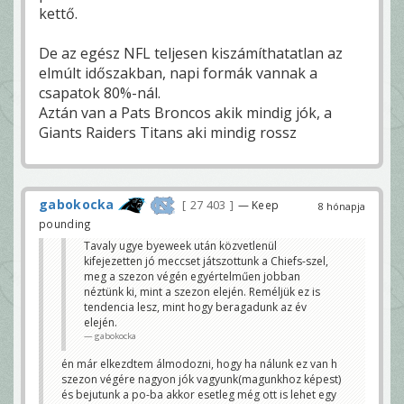
kettő.
De az egész NFL teljesen kiszámíthatatlan az
elmúlt időszakban, napi formák vannak a
csapatok 80%-nál.
Aztán van a Pats Broncos akik mindig jók, a
Giants Raiders Titans aki mindig rossz
gabokocka
27 403
— Keep
8 hónapja
pounding
Tavaly ugye byeweek után közvetlenül
kifejezetten jó meccset játszottunk a Chiefs-szel,
meg a szezon végén egyértelműen jobban
néztünk ki, mint a szezon elején. Reméljük ez is
tendencia lesz, mint hogy beragadunk az év
elején.
gabokocka
én már elkezdtem álmodozni, hogy ha nálunk ez van h
szezon végére nagyon jók vagyunk(magunkhoz képest)
és bejutunk a po-ba akkor esetleg még ott is lehet egy