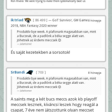
Ron Rivera: We were trying to make them systematically beat us.
iktriad
86 499
— GoT Survivor, GM Game
8 hónapja
2018, NBA Fantasy 2020 winner
Produktív bye week. A plafonunk magasabban van, mint
a Bucsnak, de a padlónk a béka segge alatt van.
Jöhetnek az érdemi meccsek 😊
Jakehomer
És saját kezetekben a sorsotok!
SrBandi
703
8 hónapja
Produktív bye week. A plafonunk magasabban van, mint
a Bucsnak, de a padlónk a béka segge alatt van.
Jöhetnek az érdemi meccsek 😊
Jakehomer
A saints meg a két bucs meccs azok kb playoff
meccsek lesznek, kíváncsi leszek hogy reagál a
csapat, 7 éve nem játszottunk olyan meccset