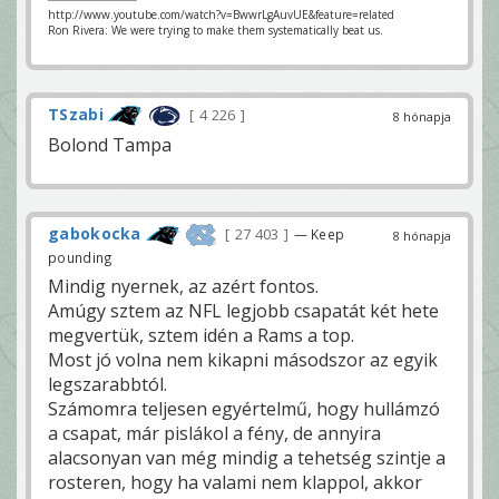
http://www.youtube.com/watch?v=BwwrLgAuvUE&feature=related
Ron Rivera: We were trying to make them systematically beat us.
TSzabi
4 226
8 hónapja
Bolond Tampa
gabokocka
27 403
— Keep
8 hónapja
pounding
Mindig nyernek, az azért fontos.
Amúgy sztem az NFL legjobb csapatát két hete
megvertük, sztem idén a Rams a top.
Most jó volna nem kikapni másodszor az egyik
legszarabbtól.
Számomra teljesen egyértelmű, hogy hullámzó
a csapat, már pislákol a fény, de annyira
alacsonyan van még mindig a tehetség szintje a
rosteren, hogy ha valami nem klappol, akkor