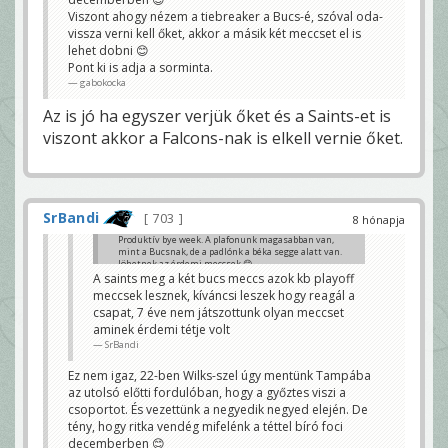
Viszont ahogy nézem a tiebreaker a Bucs-é, szóval oda-
vissza verni kell őket, akkor a másik két meccset el is
lehet dobni 😊
Pont ki is adja a sorminta.
gabokocka
Az is jó ha egyszer verjük őket és a Saints-et is
viszont akkor a Falcons-nak is elkell vernie őket.
SrBandi
703
8 hónapja
Produktív bye week. A plafonunk magasabban van,
mint a Bucsnak, de a padlónk a béka segge alatt van.
Jöhetnek az érdemi meccsek 😊
A saints meg a két bucs meccs azok kb playoff
Jakehomer
meccsek lesznek, kíváncsi leszek hogy reagál a
csapat, 7 éve nem játszottunk olyan meccset
aminek érdemi tétje volt
SrBandi
Ez nem igaz, 22-ben Wilks-szel úgy mentünk Tampába
az utolsó előtti fordulóban, hogy a győztes viszi a
csoportot. És vezettünk a negyedik negyed elején. De
tény, hogy ritka vendég mifelénk a téttel bíró foci
decemberben 😊