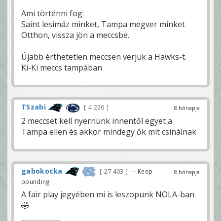
Ami történni fog:
Saint lesimáz minket, Tampa megver minket
Otthon, vissza jön a meccsbe.
Újabb érthetetlen meccsen verjük a Hawks-t.
Ki-Ki meccs tampában
TSzabi
4 226
8 hónapja
2 meccset kell nyernünk innentől egyet a
Tampa ellen és akkor mindegy ők mit csinálnak
gabokocka
27 403
— Keep
8 hónapja
pounding
A fair play jegyében mi is leszopunk NOLA-ban
🤣