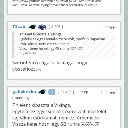
http://www.youtube.com/watch?v=BwwrLgAuvUE&feature=related
Ron Rivera: We were trying to make them systematically beat us.
TSzabi
4 226
8 hónapja
Thielent kibaszta a Vikings.
Egyfelől ez egy zseniális csere volt, másfelől sajnálom
csórikámat, nem ezt érdemelte.
Vissza kéne hozni egy SB runra 🤣🤣🤣🤣
gabokocka
Szerintem ő rúgatta ki magát hogy
visszahozzuk
gabokocka
27 403
— Keep
8 hónapja
pounding
Thielent kibaszta a Vikings.
Egyfelől ez egy zseniális csere volt, másfelől
sajnálom csórikámat, nem ezt érdemelte.
Vissza kéne hozni egy SB runra 🤣🤣🤣🤣