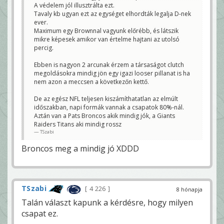
A védelem jól illusztrálta ezt.
Tavaly kb ugyan ezt az egységet elhordták legalja D-nek
ever.
Maximum egy Brownnal vagyunk előrébb, és látszik
mikre képesek amikor van értelme hajtani az utolsó
percig.
Ebben is nagyon 2 arcunak érzem a társaságot clutch
megoldásokra mindig jön egy igazi looser pillanat is ha
nem azon a meccsen a következőn kettő.
De az egész NFL teljesen kiszámíthatatlan az elmúlt
időszakban, napi formák vannak a csapatok 80%-nál.
Aztán van a Pats Broncos akik mindig jók, a Giants
Raiders Titans aki mindig rossz
TSzabi
Broncos meg a mindig jó XDDD
TSzabi
4 226
8 hónapja
Talán választ kapunk a kérdésre, hogy milyen
csapat ez.