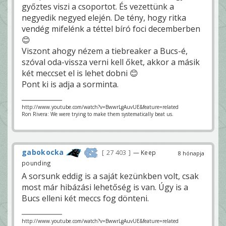
győztes viszi a csoportot. És vezettünk a
negyedik negyed elején. De tény, hogy ritka
vendég mifelénk a téttel bíró foci decemberben
😊
Viszont ahogy nézem a tiebreaker a Bucs-é,
szóval oda-vissza verni kell őket, akkor a másik
két meccset el is lehet dobni 😊
Pont ki is adja a sorminta.
http://www.youtube.com/watch?v=BwwrLgAuvUE&feature=related
Ron Rivera: We were trying to make them systematically beat us.
gabokocka
27 403
— Keep
8 hónapja
pounding
A sorsunk eddig is a saját kezünkben volt, csak
most már hibázási lehetőség is van. Úgy is a
Bucs elleni két meccs fog dönteni.
http://www.youtube.com/watch?v=BwwrLgAuvUE&feature=related