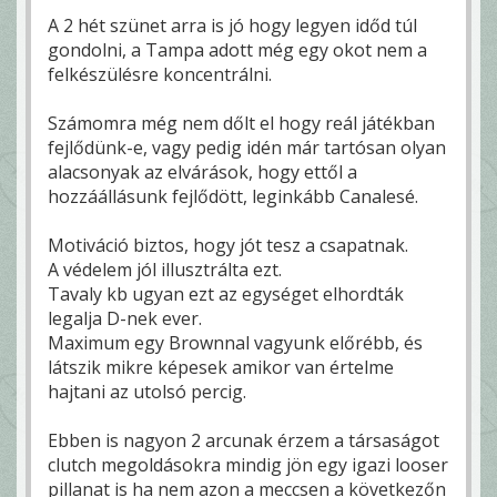
A 2 hét szünet arra is jó hogy legyen időd túl
gondolni, a Tampa adott még egy okot nem a
felkészülésre koncentrálni.
Számomra még nem dőlt el hogy reál játékban
fejlődünk-e, vagy pedig idén már tartósan olyan
alacsonyak az elvárások, hogy ettől a
hozzáállásunk fejlődött, leginkább Canalesé.
Motiváció biztos, hogy jót tesz a csapatnak.
A védelem jól illusztrálta ezt.
Tavaly kb ugyan ezt az egységet elhordták
legalja D-nek ever.
Maximum egy Brownnal vagyunk előrébb, és
látszik mikre képesek amikor van értelme
hajtani az utolsó percig.
Ebben is nagyon 2 arcunak érzem a társaságot
clutch megoldásokra mindig jön egy igazi looser
pillanat is ha nem azon a meccsen a következőn