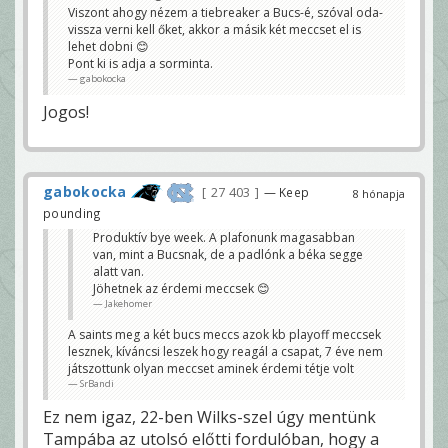
Viszont ahogy nézem a tiebreaker a Bucs-é, szóval oda-
vissza verni kell őket, akkor a másik két meccset el is
lehet dobni 😊
Pont ki is adja a sorminta.
gabokocka
Jogos!
gabokocka
27 403
— Keep
8 hónapja
pounding
Produktív bye week. A plafonunk magasabban
van, mint a Bucsnak, de a padlónk a béka segge
alatt van.
Jöhetnek az érdemi meccsek 😊
Jakehomer
A saints meg a két bucs meccs azok kb playoff meccsek
lesznek, kíváncsi leszek hogy reagál a csapat, 7 éve nem
játszottunk olyan meccset aminek érdemi tétje volt
SrBandi
Ez nem igaz, 22-ben Wilks-szel úgy mentünk
Tampába az utolsó előtti fordulóban, hogy a