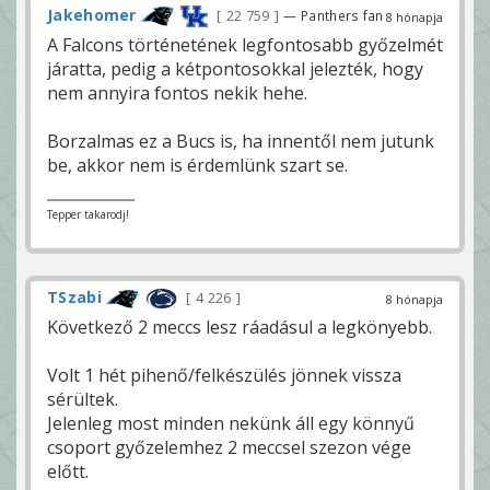
Jakehomer
22 759
— Panthers fan
8 hónapja
A Falcons történetének legfontosabb győzelmét
járatta, pedig a kétpontosokkal jelezték, hogy
nem annyira fontos nekik hehe.
Borzalmas ez a Bucs is, ha innentől nem jutunk
be, akkor nem is érdemlünk szart se.
Tepper takarodj!
TSzabi
4 226
8 hónapja
Következő 2 meccs lesz ráadásul a legkönyebb.
Volt 1 hét pihenő/felkészülés jönnek vissza
sérültek.
Jelenleg most minden nekünk áll egy könnyű
csoport győzelemhez 2 meccsel szezon vége
előtt.