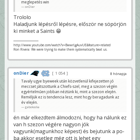
meglepetés win
onDier
Trololo
Haladjunk lépésről lépésre, először ne söpörjön
ki minket a Saints 😁
http://www.youtube.com/watch?v=BwwrLgAuvUE&feature=related
Ron Rivera: We were trying to make them systematically beat us.
onDier
1 054
8 hónapja
Tavaly ugye byeweek után közvetlenül kifejezetten jó
meccset játszottunk a Chiefs-szel, meg a szezon végén
egyértelműen jobban néztünk ki, mint a szezon elején.
Reméljük ez is tendencia lesz, mint hogy beragadunk az
év elején.
gabokocka
én már elkezdtem álmodozni, hogy ha nálunk ez
van h szezon végére nagyon jók
vagyunk(magunkhoz képest) és bejutunk a po-
ba akkor esetleg még ott is lehet egy