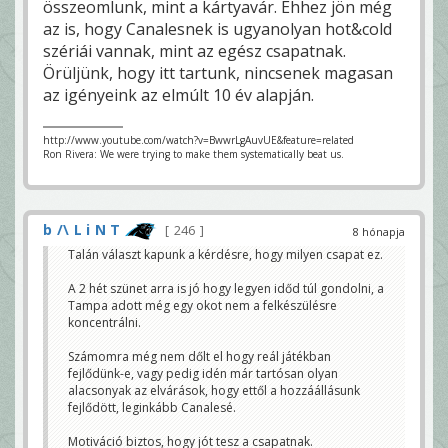
összeomlunk, mint a kártyavár. Ehhez jön még
az is, hogy Canalesnek is ugyanolyan hot&cold
szériái vannak, mint az egész csapatnak.
Örüljünk, hogy itt tartunk, nincsenek magasan
az igényeink az elmúlt 10 év alapján.
http://www.youtube.com/watch?v=BwwrLgAuvUE&feature=related
Ron Rivera: We were trying to make them systematically beat us.
b /\ L i N T
246
8 hónapja
Talán választ kapunk a kérdésre, hogy milyen csapat ez.
A 2 hét szünet arra is jó hogy legyen időd túl gondolni, a
Tampa adott még egy okot nem a felkészülésre
koncentrálni.
Számomra még nem dőlt el hogy reál játékban
fejlődünk-e, vagy pedig idén már tartósan olyan
alacsonyak az elvárások, hogy ettől a hozzáállásunk
fejlődött, leginkább Canalesé.
Motiváció biztos, hogy jót tesz a csapatnak.