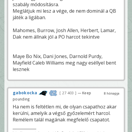
szabály módosításra.
Meglátjuk mi lesz a vége, de nem dominál a QB
játék a ligában.
Mahomes, Burrow, Josh Allen, Herbert, Lamar,
Dak nem állnak jól a PO harcot tekintve
Maye Bo Nix, Dani Jones, Darnold Purdy,
Mayfield Caleb Williams meg nagy eséllyel bent
lesznek
gabokocka
27 403
— Keep
8 hónapja
pounding
Ha nem is feltétlen mi, de olyan csapathoz akar
kerülni, amelyik a végső győzelemért harcol.
Remélem talál magának megfelelő csapatot.