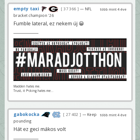
empty taxi
37 366
— NFL
több mint 4 éve
bracket champion '26
Fumble lateral, ez nekem új 😀
Madden hates me.
Trust, it f*cking hates me...
gabokocka
27 402
— Keep
több mint 4 éve
pounding
Hát ez geci mákos volt