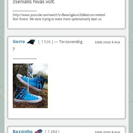
zseniális hivás volt.
http://www.youtube.com/watch?v=BwwrLgAuvUE&feature=related
Ron Rivera: We were trying to make them systematically beat us.
Gorro
1 526
— Törzsvendég
több mint 4 éve
?
Bazsinho
1 284
több mint 4 éve