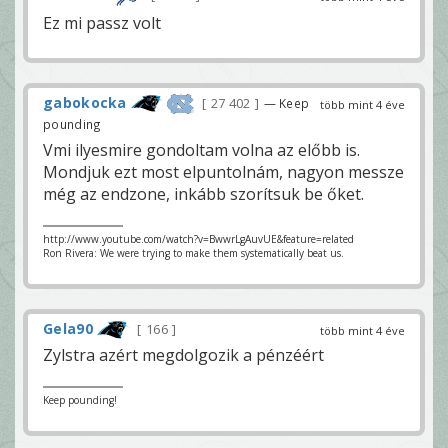
Ez mi passz volt
gabokocka
27 402
— Keep
több mint 4 éve
pounding
Vmi ilyesmire gondoltam volna az előbb is.
Mondjuk ezt most elpuntolnám, nagyon messze
még az endzone, inkább szorítsuk be őket.
http://www.youtube.com/watch?v=BwwrLgAuvUE&feature=related
Ron Rivera: We were trying to make them systematically beat us.
Gela90
166
több mint 4 éve
Zylstra azért megdolgozik a pénzéért
Keep pounding!