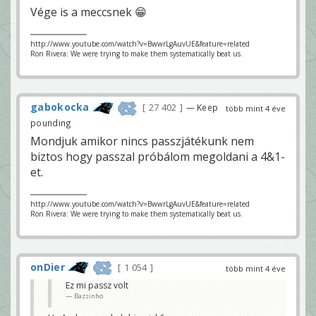
Vége is a meccsnek 😁
http://www.youtube.com/watch?v=BwwrLgAuvUE&feature=related
Ron Rivera: We were trying to make them systematically beat us.
gabokocka
27 402
— Keep
több mint 4 éve
pounding
Mondjuk amikor nincs passzjátékunk nem
biztos hogy passzal próbálom megoldani a 4&1-
et.
http://www.youtube.com/watch?v=BwwrLgAuvUE&feature=related
Ron Rivera: We were trying to make them systematically beat us.
onDier
1 054
több mint 4 éve
Ez mi passz volt
Bazsinho