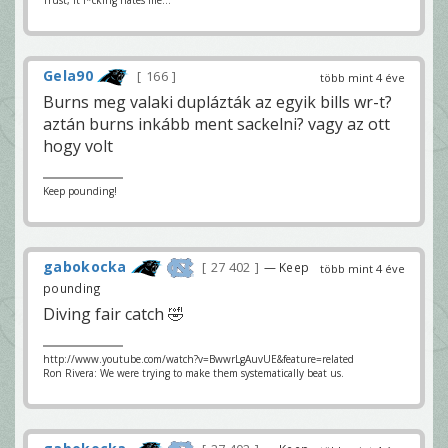
Trust, it f*cking hates me...
Gela90
166
több mint 4 éve
Burns meg valaki duplázták az egyik bills wr-t?
aztán burns inkább ment sackelni? vagy az ott
hogy volt
Keep pounding!
gabokocka
27 402
— Keep
több mint 4 éve
pounding
Diving fair catch 🤣
http://www.youtube.com/watch?v=BwwrLgAuvUE&feature=related
Ron Rivera: We were trying to make them systematically beat us.