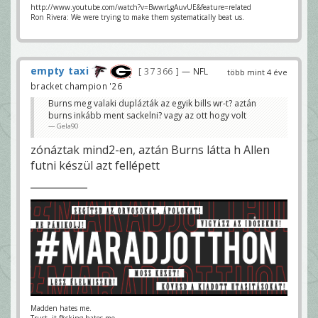
http://www.youtube.com/watch?v=BwwrLgAuvUE&feature=related
Ron Rivera: We were trying to make them systematically beat us.
empty taxi
37 366
— NFL
több mint 4 éve
bracket champion '26
Burns meg valaki duplázták az egyik bills wr-t? aztán
burns inkább ment sackelni? vagy az ott hogy volt
Gela90
zónáztak mind2-en, aztán Burns látta h Allen
futni készül azt fellépett
Madden hates me.