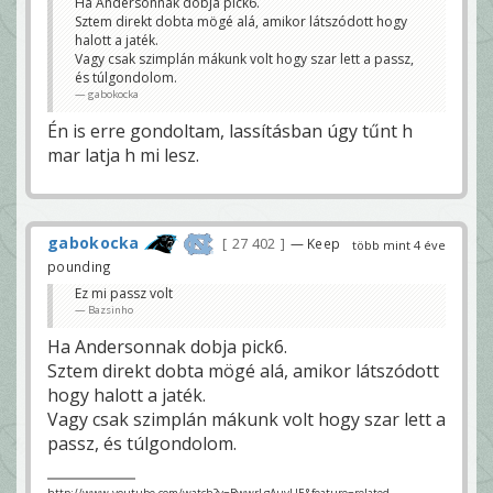
Ha Andersonnak dobja pick6.
Sztem direkt dobta mögé alá, amikor látszódott hogy
halott a jaték.
Vagy csak szimplán mákunk volt hogy szar lett a passz,
és túlgondolom.
gabokocka
Én is erre gondoltam, lassításban úgy tűnt h
mar latja h mi lesz.
gabokocka
27 402
— Keep
több mint 4 éve
pounding
Ez mi passz volt
Bazsinho
Ha Andersonnak dobja pick6.
Sztem direkt dobta mögé alá, amikor látszódott
hogy halott a jaték.
Vagy csak szimplán mákunk volt hogy szar lett a
passz, és túlgondolom.