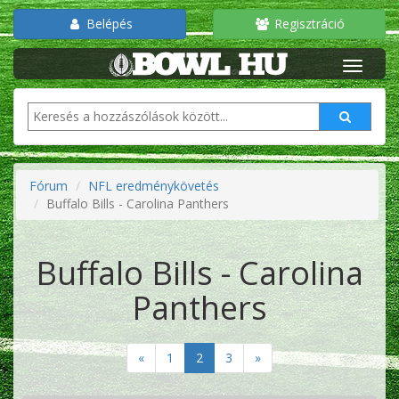
Belépés
Regisztráció
Fórum
NFL eredménykövetés
Buffalo Bills - Carolina Panthers
Buffalo Bills - Carolina
Panthers
«
1
2
3
»