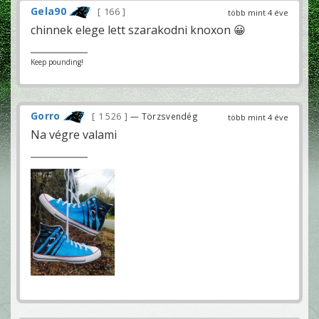
Gela90
166
több mint 4 éve
chinnek elege lett szarakodni knoxon 😀
Keep pounding!
Gorro
1 526
— Törzsvendég
több mint 4 éve
Na végre valami