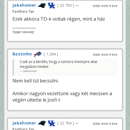
Jakehomer
22 759
—
több mint 4 éve
Panthers fan
Ezek akkora TD-k voltak régen, mint a ház
Tepper takarodj!
Bazsinho
1 284
több mint 4 éve
Csak az a kérdés, hogy a szmöre mennyire akar
megalázni minket
Jakehomer
Nem kell túl becsülni.
Amikor nagyon vezettünk vagy két mecssen a
végén ültette le Josh t
Jakehomer
22 759
—
több mint 4 éve
Panthers fan