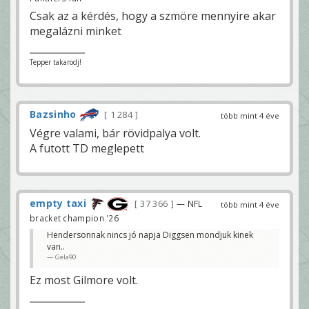
Csak az a kérdés, hogy a szmöre mennyire akar
megalázni minket
Tepper takarodj!
Bazsinho
1 284
több mint 4 éve
Végre valami, bár rövidpalya volt.
A futott TD meglepett
empty taxi
37 366
— NFL
több mint 4 éve
bracket champion '26
Hendersonnak nincs jó napja Diggsen mondjuk kinek
van..
Gela90
Ez most Gilmore volt.