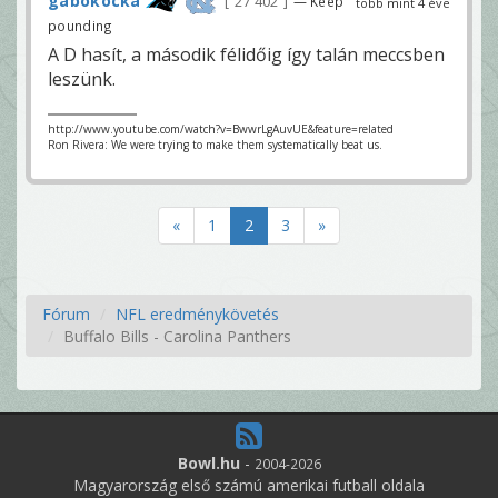
gabokocka
27 402
— Keep
több mint 4 éve
pounding
A D hasít, a második félidőig így talán meccsben
leszünk.
http://www.youtube.com/watch?v=BwwrLgAuvUE&feature=related
Ron Rivera: We were trying to make them systematically beat us.
«
1
2
3
»
Fórum
NFL eredménykövetés
Buffalo Bills - Carolina Panthers
Bowl.hu
-
2004-2026
Magyarország első számú amerikai futball oldala