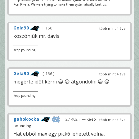
http://www.youtube.com/watch?v=BwwrLgAuvUE&feature=related
Ron Rivera: We were trying to make them systematically beat us.
Gela90
166
több mint 4 éve
köszönjük mr. davis
Keep pounding!
Gela90
166
több mint 4 éve
megérte időt kérni 😀 😀 átgondolni 😀 😀
Keep pounding!
gabokocka
27 402
— Keep
több mint 4 éve
pounding
Hat ebből max egy pick6 lehetett volna,