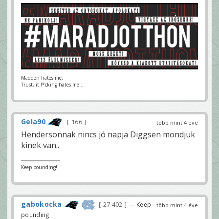
Madden hates me.
Trust, it f*cking hates me...
Gela90
166
több mint 4 éve
Hendersonnak nincs jó napja Diggsen mondjuk
kinek van..
Keep pounding!
gabokocka
27 402
— Keep
több mint 4 éve
pounding