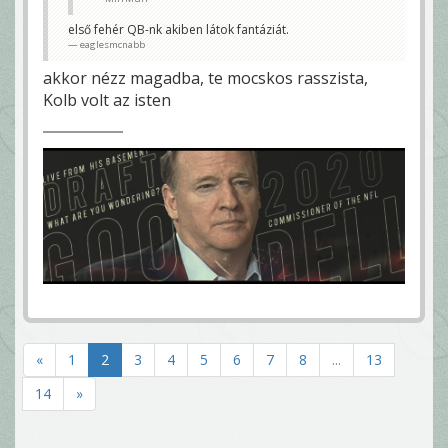
első fehér QB-nk akiben látok fantáziát.
eaglesmcnabb
akkor nézz magadba, te mocskos rasszista,
Kolb volt az isten
«
1
2
3
4
5
6
7
8
...
13
14
»