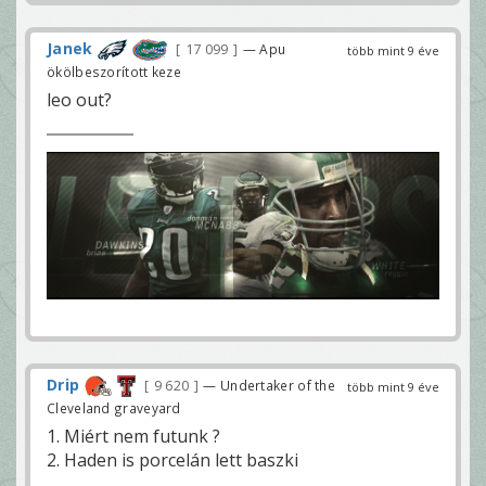
Janek
17 099
— Apu
több mint 9 éve
ökölbeszorított keze
leo out?
Drip
9 620
— Undertaker of the
több mint 9 éve
Cleveland graveyard
1. Miért nem futunk ?
2. Haden is porcelán lett baszki