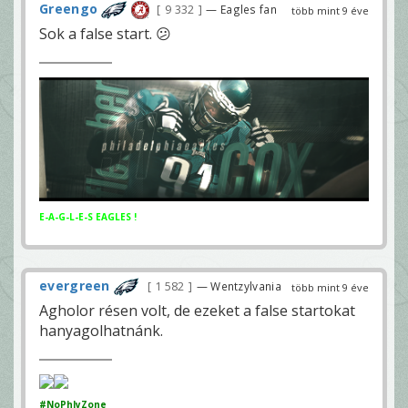
Greengo
9 332
— Eagles fan
több mint 9 éve
Sok a false start. 😕
E-A-G-L-E-S EAGLES !
evergreen
1 582
— Wentzylvania
több mint 9 éve
Agholor résen volt, de ezeket a false startokat
hanyagolhatnánk.
#NoPhlyZone