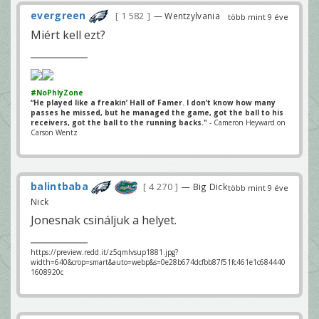
evergreen
1 582
— Wentzylvania
több mint 9 éve
Miért kell ezt?
#NoPhlyZone
“He played like a freakin’ Hall of Famer. I don’t know how many
passes he missed, but he managed the game, got the ball to his
receivers, got the ball to the running backs."
- Cameron Heyward on
Carson Wentz
balintbaba
4 270
— Big Dick
több mint 9 éve
Nick
Jonesnak csináljuk a helyet.
https://preview.redd.it/z5qmlvsup1881.jpg?
width=640&crop=smart&auto=webp&s=0e28b674dcfbb87f51fc461e1c684440
1608920c