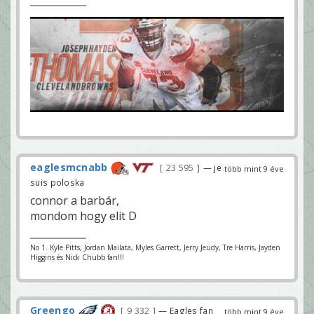
eaglesmcnabb
23 595
— je
több mint 9 éve
suis poloska
connor a barbár,
mondom hogy elit D
No 1. Kyle Pitts, Jordan Mailata, Myles Garrett, Jerry Jeudy, Tre Harris, Jayden
Higgins és Nick Chubb fan!!!
Greengo
9 332
— Eagles fan
több mint 9 éve