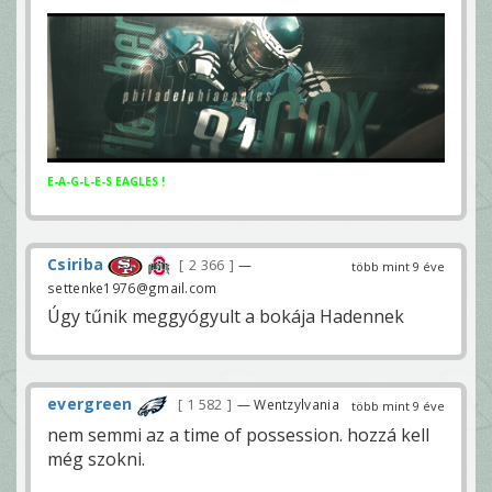
E-A-G-L-E-S EAGLES !
Csiriba
2 366
—
több mint 9 éve
settenke1976@gmail.com
Úgy tűnik meggyógyult a bokája Hadennek
evergreen
1 582
— Wentzylvania
több mint 9 éve
nem semmi az a time of possession. hozzá kell
még szokni.