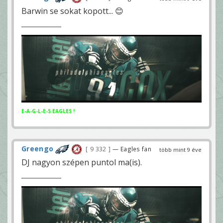
Barwin se sokat kopott... 😊
E-A-G-L-E-S EAGLES !
Greengo
9 332
— Eagles fan
több mint 9 éve
DJ nagyon szépen puntol ma(is).