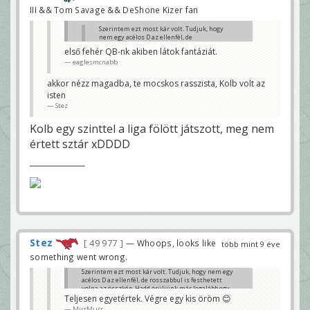
III && Tom Savage && DeShone Kizer fan
Szerintem ezt most kár volt. Tudjuk, hogy
nem egy acélos D az ellenfél, de
rosszabbul is festhetett volna az összkép.
első fehér QB-nk akiben látok fantáziát.
Hadd örüljünk már legalább egy hétig plíz.
eaglesmcnabb
evergreen
Teljesen egyetértek. Végre egy kis öröm 😊
akkor nézz magadba, te mocskos rasszista, Kolb volt az
MirrMurr
isten
Stez
Kolb egy szinttel a liga fölött játszott, meg nem
értett sztár xDDDD
Stez
49 977
— Whoops, looks like
több mint 9 éve
something went wrong.
Szerintem ezt most kár volt. Tudjuk, hogy nem egy
acélos D az ellenfél, de rosszabbul is festhetett
volna az összkép. Hadd örüljünk már legalább egy
hétig plíz.
Teljesen egyetértek. Végre egy kis öröm 😊
evergreen
MirrMurr