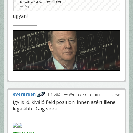
ugyan az a szar évről évre
Drip
ugyan!
evergreen
1 582
— Wentzylvania
több mint 9 éve
így is jó. kiváló field position, innen azért illene
legalább FG-ig vinni.
#NoPhlyZone