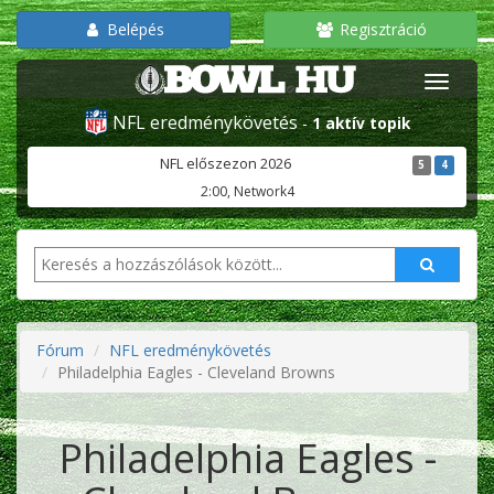
Belépés
Regisztráció
NFL eredménykövetés
-
1 aktív topik
NFL előszezon 2026
5
4
2:00, Network4
Fórum
NFL eredménykövetés
Philadelphia Eagles - Cleveland Browns
Philadelphia Eagles -