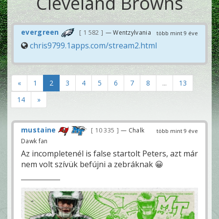
Cleveland Browns
evergreen
1 582
— Wentzylvania
több mint 9 éve
chris9799.1apps.com/stream2.html
«
1
2
3
4
5
6
7
8
...
13
14
»
mustaine
10 335
— Chalk
több mint 9 éve
Dawk fan
Az incompletenél is false startolt Peters, azt már
nem volt szívük befújni a zebráknak 😀