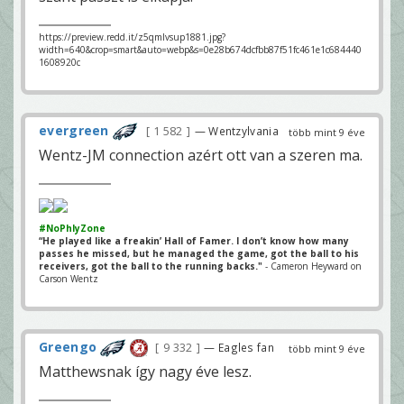
https://preview.redd.it/z5qmlvsup1881.jpg?
width=640&crop=smart&auto=webp&s=0e28b674dcfbb87f51fc461e1c684440
1608920c
evergreen
1 582
— Wentzylvania
több mint 9 éve
Wentz-JM connection azért ott van a szeren ma.
#NoPhlyZone
“He played like a freakin’ Hall of Famer. I don’t know how many
passes he missed, but he managed the game, got the ball to his
receivers, got the ball to the running backs."
- Cameron Heyward on
Carson Wentz
Greengo
9 332
— Eagles fan
több mint 9 éve
Matthewsnak így nagy éve lesz.