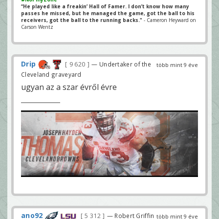
“He played like a freakin’ Hall of Famer. I don’t know how many
passes he missed, but he managed the game, got the ball to his
receivers, got the ball to the running backs."
- Cameron Heyward on
Carson Wentz
Drip
9 620
— Undertaker of the
több mint 9 éve
Cleveland graveyard
ugyan az a szar évről évre
ano92
5 312
— Robert Griffin
több mint 9 éve