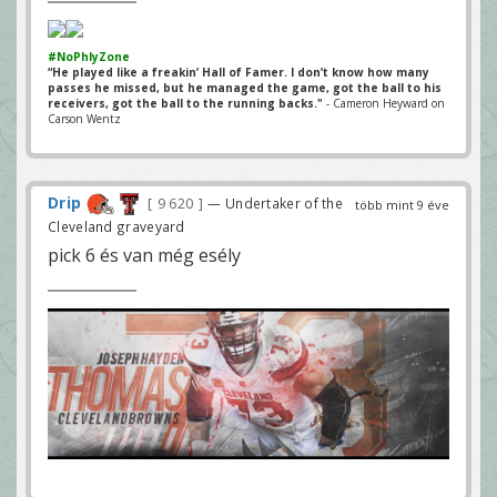
#NoPhlyZone
“He played like a freakin’ Hall of Famer. I don’t know how many
passes he missed, but he managed the game, got the ball to his
receivers, got the ball to the running backs."
- Cameron Heyward on
Carson Wentz
Drip
9 620
— Undertaker of the
több mint 9 éve
Cleveland graveyard
pick 6 és van még esély