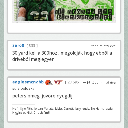
zero0
333
több mint 9 éve
30 yard kell a 300hoz , megoldják hogy ebből a
driveból meglegyen
eaglesmcnabb
23 595
— je
több mint 9 éve
suis poloska
peters bmeg. jövőre nyugdíj
No 1. Kyle Pitts, Jordan Mailata, Myles Garrett, Jerry Jeudy, Tre Harris, Jayden
Higgins és Nick Chubb fan!!!