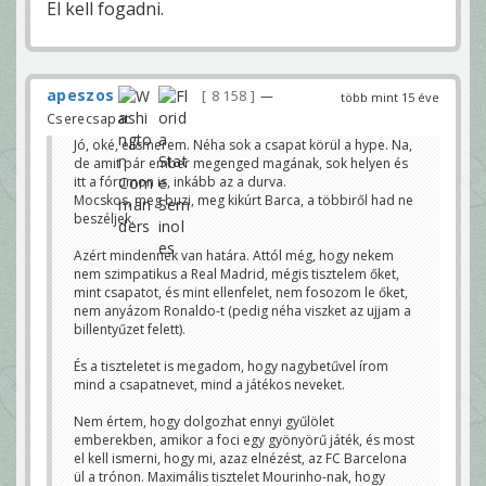
El kell fogadni.
apeszos
8 158
—
több mint 15 éve
Cserecsapat
Jó, oké, elismerem. Néha sok a csapat körül a hype. Na,
de amit pár ember megenged magának, sok helyen és
itt a fórumon is, inkább az a durva.
Mocskos, meg buzi, meg kikúrt Barca, a többiről had ne
beszéljek.
Azért mindennek van határa. Attól még, hogy nekem
nem szimpatikus a Real Madrid, mégis tisztelem őket,
mint csapatot, és mint ellenfelet, nem fosozom le őket,
nem anyázom Ronaldo-t (pedig néha viszket az ujjam a
billentyűzet felett).
És a tiszteletet is megadom, hogy nagybetűvel írom
mind a csapatnevet, mind a játékos neveket.
Nem értem, hogy dolgozhat ennyi gyűlölet
emberekben, amikor a foci egy gyönyörű játék, és most
el kell ismerni, hogy mi, azaz elnézést, az FC Barcelona
ül a trónon. Maximális tisztelet Mourinho-nak, hogy