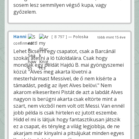
sosem lesz semmilyen végső kupa, vagy
győzelem.
Hanni
8 797
— Poloska
több mint 15 éve
confirmed
Lehet dicsérni egy csapatot, csak a Barcánál
szokás átesni a ló túloldalára. Csak hogy
mondjak egy példát Hajdú B. mai gyöngyszemei
közül: "Alves meg akarta lövetni a
mesterhármast Messivel, de ő nem kísérte a
támadást, pedig az ilyet Alves belövi." Nem
akarom elkeseríteni Pistát de azt a labdát Alves
nagyon is berúgni akarta csak eltörte mint a
szart, nem viccből nem volt ott Messi. Van ennél
jobb példa is csak hirtelen ez jutott eszembe.
Hidd el mi is látjuk hogy fantasztikusan játszik
ez a csapat, és tényleg a világ legjobbja, de ne
akarjam már kinyalni a pitsájukat minden egyes