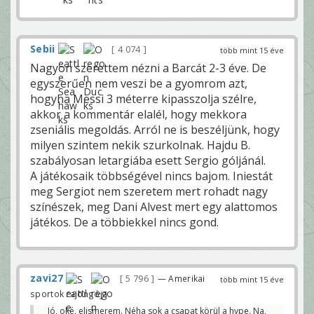
Sebii
4 074
több mint 15 éve
Nagyon szerettem nézni a Barcát 2-3 éve. De
egyszerűen nem veszi be a gyomrom azt,
hogyha Messi 3 méterre kipasszolja szélre,
akkor a kommentár elalél, hogy mekkora
zseniális megoldás. Arról ne is beszéljünk, hogy
milyen szintem nekik szurkolnak. Hajdu B.
szabályosan letargiába esett Sergio góljánál.
A játékosaik többségével nincs bajom. Iniestát
meg Sergiot nem szeretem mert rohadt nagy
színészek, meg Dani Alvest mert egy alattomos
játékos. De a többiekkel nincs gond.
zavi27
5 796
— Amerikai
több mint 15 éve
sportok rajongója
Jó, oké, elismerem. Néha sok a csapat körül a hype. Na,