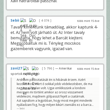
Xavi hátra/oldal passznál.
Sebii
4 074
több mint 15 éve
Tavaly kimentünk támadólag, akkor kaptunk 4-
et. Az nem volt járható út. Az Inter tavaly
bemutatta, hogy lehet a Barcát kiejteni.
Megpróbáltuk mi is. Tényleg mocskos
gazemberek vagyunk, igazad van.
zavi27
5 796
— Amerikai
több mint 15 éve
sportok rajongója
Arshavin padoztatását én is hibának érzem. Azért
kezdett Rosi, mert ő sokkal jobb védekezésben, de ma
nagyon súlytalan volt. Ugye emlékszünk a londoni
meccsen mi történt amikor az orosz visszament
védekezni, majdnem gólpasszt fejelt a csatárnak.
Azt sajnálom a legjobban, hogy most megint mindenki
nyáladzani fog, hogy milyen kikúrt zseniális ez a barca...
Sebii