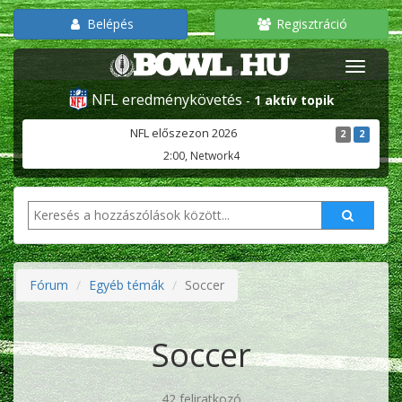
Belépés
Regisztráció
NFL eredménykövetés
-
1 aktív topik
NFL előszezon 2026
2
2
2:00, Network4
Fórum
Egyéb témák
Soccer
Soccer
42 feliratkozó