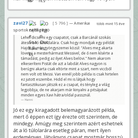
zavi27
5 796
— Amerikai
több mint 15 éve
sportok rajongója
Lehet dicsérni egy csapatot, csak a Barcánál szokás
átesni a ló túloldalára. Csak hogy mondjak egy példát
Hajdú B. mai gyöngyszemei közül: "Alves meg akarta
lövetni a mesterhármast Messivel, de ő nem kísérte a
támadást, pedig az ilyet Alves belövi." Nem akarom
elkeseríteni Pistát de azt a labdát Alves nagyon is
berúgni akarta csak eltörte mint a szart, nem viccből
nem volt ott Messi. Van ennél jobb példa is csak hirtelen
ez jutott eszembe. Hidd el mi is látjuk hogy
fantasztikusan játszik ez a csapat, és tényleg a világ
legjobbja, de ne akarjam már kinyalni a pitsájukat
minden egyes Xavi hátra/oldal passznál.
Hanni
Jó ez egy kiragadott belemagyarázott példa,
mert ő éppen ezt így érezte ott szerintem, de
mindegy. Amúgy meg szerintem azért eshetnek
át a ló túlolarára esetleg páran, mert ilyen
erdeményes, látványos csapat mostmár hosszú