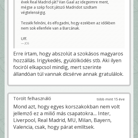
évek Real Madrid-ját? Van Gaal az idegeimre ment,
mégse a szép focit játszó Madridot szidtam
végtelenségig.
Tessék felnőni, és elfogadni, hogy ezekben az időkben
nem sok ellenfele van a Barcának.
Uff.
JC6
Erre írtam, hogy abszolút a szokásos magyaros
hozzállás. Irigykedés, gyülölködés stb. Aki ilyen
fociról elkapcsol mindig, mert szerinte
állandóan túl vannak dícsérve annak gratulálok.
Törölt felhasználó
több mint 15 éve
Mond azt, hogy egyes korszakokban nem volt
jellemző ez a miliő más csapatokra.... Inter,
Liverpool, Real Madrid, MU, Milan, Bayern,
Valencia, csak, hogy párat említsek.