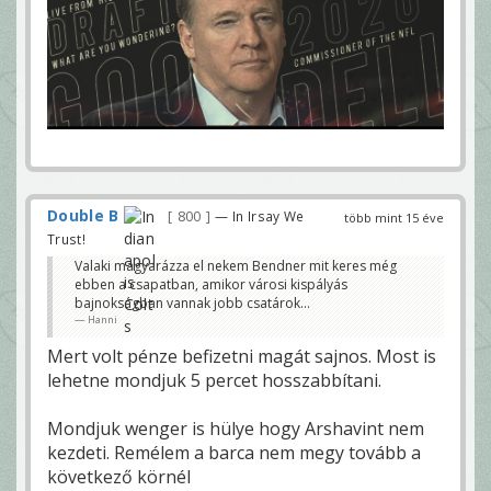
Double B
800
— In Irsay We
több mint 15 éve
Trust!
Valaki magyarázza el nekem Bendner mit keres még
ebben a csapatban, amikor városi kispályás
bajnokságban vannak jobb csatárok...
Hanni
Mert volt pénze befizetni magát sajnos. Most is
lehetne mondjuk 5 percet hosszabbítani.
Mondjuk wenger is hülye hogy Arshavint nem
kezdeti. Remélem a barca nem megy tovább a
következő körnél