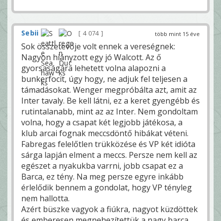
Sebii
4 074
több mint 15 éve
Sok összetevője volt ennek a vereségnek:
Nagyon hiányzott egy jó Walcott. Az ő
gyorsaságára lehetett volna alapozni a
bunkerfocit, úgy hogy, ne adjuk fel teljesen a
támadásokat. Wenger megpróbálta azt, amit az
Inter tavaly. Be kell látni, ez a keret gyengébb és
rutintalanabb, mint az az Inter. Nem gondoltam
volna, hogy a csapat két legjobb játékosa, a
klub arcai fognak meccsdöntő hibákat véteni.
Fabregas felelőtlen trükközése és VP két idióta
sárga lapján elment a meccs. Persze nem kell az
egészet a nyakukba varrni, jobb csapat ez a
Barca, ez tény. Na meg persze egyre inkább
érlelődik bennem a gondolat, hogy VP tényleg
nem hallotta.
Azért büszke vagyok a fiúkra, nagyot küzdöttek
és emberesen megnehezítettük a nagy barca