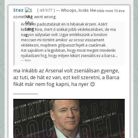
Stez
49 977
— Whoops, looks like
több mint 15 éve
something went wrong.
Arshavin padoztatását én is hibának érzem. Azért
kezdett Rosi, mert ő sokkal jobb védekezésben, de ma
nagyon súlytalan volt. Ugye emlékszünk a londoni
meccsen mi történt amikor az orosz visszament
védekezni, majdnem gólpasszt fejelt a csatárnak.
Azt sajnálom a legjobban, hogy most megint mindenki
nyáladzani fog, hogy milyen kikúrt zseniális ez a barca...
Sebii
ma inkább az Arsenal volt zseniálisan gyenge,
az tuti, de hát ez van, ezt kell szeretni, a Barca
fikát már nem fog kapni, ha nyer 😊