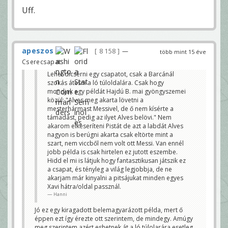
Uff.
apeszos
8 158
—
több mint 15 éve
Cserecsapat
Lehet dicsérni egy csapatot, csak a Barcánál
szokás átesni a ló túloldalára. Csak hogy
mondjak egy példát Hajdú B. mai gyöngyszemei
közül: "Alves meg akarta lövetni a
mesterhármast Messivel, de ő nem kísérte a
támadást, pedig az ilyet Alves belövi." Nem
akarom elkeseríteni Pistát de azt a labdát Alves
nagyon is berúgni akarta csak eltörte mint a
szart, nem viccből nem volt ott Messi. Van ennél
jobb példa is csak hirtelen ez jutott eszembe.
Hidd el mi is látjuk hogy fantasztikusan játszik ez
a csapat, és tényleg a világ legjobbja, de ne
akarjam már kinyalni a pitsájukat minden egyes
Xavi hátra/oldal passznál.
Hanni
Jó ez egy kiragadott belemagyarázott példa, mert ő
éppen ezt így érezte ott szerintem, de mindegy. Amúgy
meg szerintem azért eshetnek át a ló túlolarára esetleg