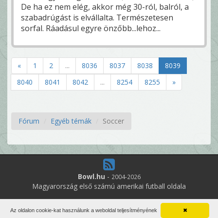
De ha ez nem elég, akkor még 30-ról, balról, a
szabadrúgást is elvállalta. Természetesen
sorfal. Ráadásul egyre önzőbb...lehoz...
«
1
2
...
8036
8037
8038
8039
8040
8041
8042
...
8254
8255
»
Fórum
Egyéb témák
Soccer
Bowl.hu
-
2004-2026
Magyarország első számú amerikai futball oldala
6
online felhasználó
Az oldalon cookie-kat használunk a weboldal teljesítményének
✖
Minden jog fenntartva. Írott anyagok újraközlése csak a szerző