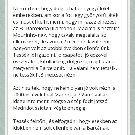
Nem értem, hogy dolgozhat ennyi gyűlölet
emberekben, amikor a foci egy gyönyörű játék,
és most el kell ismerni, hogy mi, azaz elnézést,
az FC Barcelona ül a trónon. Maximális tisztelet
Mourinho-nak, hogy tavaly megtalálta az
ellenszeret, de azon a 2 meccsen kívül nem
nagyon volt az utóbbi években ellenfelünk.
Tessék jól igazolni, jó csapatot, jó edzővel
összerakni, kifulladásig dolgozni, majd utána
megverni a Barcelonát. Ha valami nem tetszik,
ne tessék FcB meccset nézni.
Azt hiszitek, hogy nekem olyan jó volt nézni a
2000-es évek Real Madrid-ját? Van Gaal az
idegeimre ment, mégse a szép focit játszó
Madridot szidtam végtelenségig.
Tessék felnőni, és elfogadni, hogy ezekben az
időkben nem sok ellenfele van a Barcának.