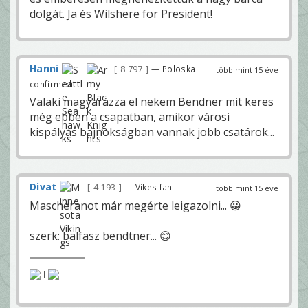
dolgát. Ja és Wilshere for President!
Hanni
8 797
— Poloska
több mint 15 éve
confirmed
Valaki magyarázza el nekem Bendner mit keres
még ebben a csapatban, amikor városi
kispályás bajnokságban vannak jobb csatárok...
Divat
4 193
— Vikes fan
több mint 15 éve
Mascheranot már megérte leigazolni... 😀
szerk: balfasz bendtner... 😊
|