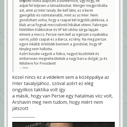
lehetett volna alapozni a bunkerfocit, úgy hogy, ne
adjuk fel teljesen a támadásokat. Wenger megpróbálta
azt, amit az Inter tavaly. Be kell látni, ez a keret
gyengébb és rutintalanabb, mint az az Inter. Nem
gondoltam volna, hogy a csapat két legjobb játékosa, a
klub arcai fognak meccsdöntő hibákat véteni. Fabregas
felelőtlen trükközése és VP két idióta sárga lapján
elment a meccs. Persze nem kell az egészet a nyakukba
varrni, jobb csapat ez a Barca, ez tény. Na meg persze
egyre inkább érlelődik bennem a gondolat, hogy VP
tényleg nem hallotta.
Azért büszke vagyok a fiúkra, nagyot küzdöttek és
emberesen megnehezítettük a nagy barca dolgát. Ja és
Wilshere for President!
Sebii
közel nincs ez a védelem sem a középpálya az
Inter tavalyijához.. szóval azért ez elég
öngyilkos taktika volt így
a másik, hogy van Persie egy hatalmas vicc volt,
Arshavin meg nem tudom, hogy miért nem
játszott