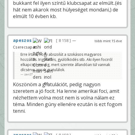
bukkant fel ilyen színtű klubcsapat az elmúlt..(és
hát nem akarok most hülyeséget mondani,) de
elmúlt 10 évben kb.
apeszos
8 158
—
több mint 15 éve
Cserecsapat
Erre írtam, hogy abszolút a szokásos magyaros
hozzállás. Irigykedés, gyülölködés stb. Aki ilyen fociról
elkapcsol mindig, mert szerinte állandóan túl vannak
dícsérve annak gratulálok.
zavi27
Köszönöm a gratulációt, pedig nagyon
szeretem a jó focit. Ha lenne amerikai foci, amit
nézhettem volna most nem is volna nálam ez
téma. Minden gúny ellenére ezután is ezt fogom
tenni.
apeszos
—