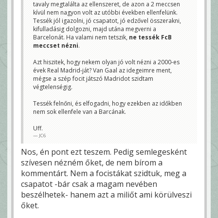
tavaly megtalálta az ellenszeret, de azon a 2 meccsen
kívül nem nagyon volt az utóbbi években ellenfelünk.
Tessék jól igazolni, jó csapatot, jó edzővel összerakni,
kifulladásig dolgozni, majd utána megverni a
Barcelonát. Ha valami nem tetszik,
ne tessék FcB
meccset nézni
.
Azt hiszitek, hogy nekem olyan jó volt nézni a 2000-es
évek Real Madrid-ját? Van Gaal az idegeimre ment,
mégse a szép focit játszó Madridot szidtam
végtelenségig.
Tessék felnőni, és elfogadni, hogy ezekben az időkben
nem sok ellenfele van a Barcának.
Uff.
JC6
Nos, én pont ezt teszem. Pedig semlegesként
szívesen nézném őket, de nem bírom a
kommentárt. Nem a focistákat szidtuk, meg a
csapatot -bár csak a magam nevében
beszélhetek- hanem azt a miliőt ami körülveszi
őket.