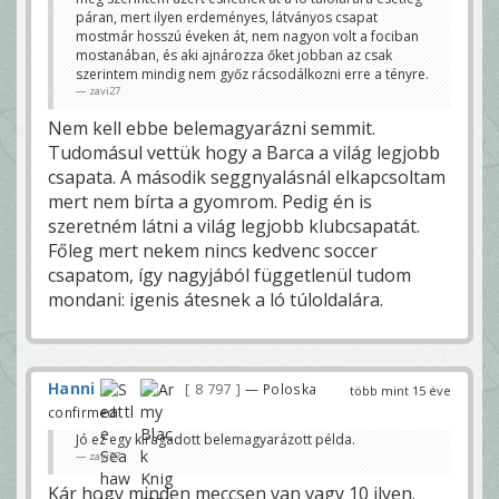
páran, mert ilyen erdeményes, látványos csapat
mostmár hosszú éveken át, nem nagyon volt a fociban
mostanában, és aki ajnározza őket jobban az csak
szerintem mindig nem győz rácsodálkozni erre a tényre.
zavi27
Nem kell ebbe belemagyarázni semmit.
Tudomásul vettük hogy a Barca a világ legjobb
csapata. A második seggnyalásnál elkapcsoltam
mert nem bírta a gyomrom. Pedig én is
szeretném látni a világ legjobb klubcsapatát.
Főleg mert nekem nincs kedvenc soccer
csapatom, így nagyjából függetlenül tudom
mondani: igenis átesnek a ló túloldalára.
Hanni
8 797
— Poloska
több mint 15 éve
confirmed
Jó ez egy kiragadott belemagyarázott példa.
zavi27
Kár hogy minden meccsen van vagy 10 ilyen.