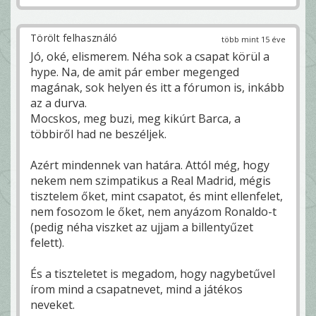
Törölt felhasználó
több mint 15 éve
Jó, oké, elismerem. Néha sok a csapat körül a
hype. Na, de amit pár ember megenged
magának, sok helyen és itt a fórumon is, inkább
az a durva.
Mocskos, meg buzi, meg kikúrt Barca, a
többiről had ne beszéljek.
Azért mindennek van határa. Attól még, hogy
nekem nem szimpatikus a Real Madrid, mégis
tisztelem őket, mint csapatot, és mint ellenfelet,
nem fosozom le őket, nem anyázom Ronaldo-t
(pedig néha viszket az ujjam a billentyűzet
felett).
És a tiszteletet is megadom, hogy nagybetűvel
írom mind a csapatnevet, mind a játékos
neveket.