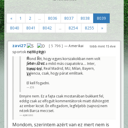
«
1
2
...
8036
8037
8038
8039
8040
8041
8042
...
8254
8255
»
zavi27
5 796
— Amerikai
több mint 15 éve
sportok rajongója
Mond azt, hogy egyes korszakokban nem volt
jellemző ez a miliő más csapatokra.... Inter,
Liverpool, Real Madrid, MU, Milan, Bayern,
Valencia, csak, hogy párat említsek.
El kell fogadni.
JC6
Ennyire nem. Ez a fajta csak mostanában bukkant fel,
eddig csak az elfogult kommentátorok miatt dühöngött
az ember kicsit. Én elfogadom, legfeljebb (sajnos) nem
nézek Barca meccset.
apeszos
Mondom, szerintem azért van ez mert nem is