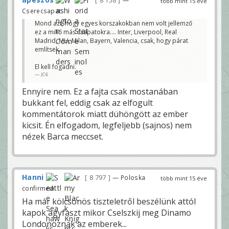
8 158
több mint 15 éve
Cserecsapat
Mond azt, hogy egyes korszakokban nem volt jellemző
ez a miliő más csapatokra.... Inter, Liverpool, Real
Madrid, MU, Milan, Bayern, Valencia, csak, hogy párat
említsek.
El kell fogadni.
JC6
Ennyire nem. Ez a fajta csak mostanában
bukkant fel, eddig csak az elfogult
kommentátorok miatt dühöngött az ember
kicsit. Én elfogadom, legfeljebb (sajnos) nem
nézek Barca meccset.
Hanni
8 797
— Poloska
több mint 15 éve
confirmed
Ha már kölcsönös tiszteletről beszélünk attól
kapok agyfaszt mikor Cselszkij meg Dinamo
Londonoznak az emberek...