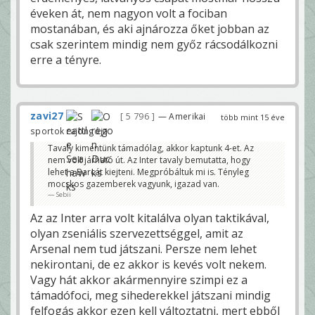
éveken át, nem nagyon volt a fociban
mostanában, és aki ajnározza őket jobban az
csak szerintem mindig nem győz rácsodálkozni
erre a tényre.
zavi27
5 796
— Amerikai
több mint 15 éve
sportok rajongója
Tavaly kimentünk támadólag, akkor kaptunk 4-et. Az
nem volt járható út. Az Inter tavaly bemutatta, hogy
lehet a Barcát kiejteni. Megpróbáltuk mi is. Tényleg
mocskos gazemberek vagyunk, igazad van.
Sebii
Az az Inter arra volt kitalálva olyan taktikával,
olyan zseniális szervezettséggel, amit az
Arsenal nem tud játszani. Persze nem lehet
nekirontani, de ez akkor is kevés volt nekem.
Vagy hát akkor akármennyire szimpi ez a
támadófoci, meg sihederekkel játszani mindig
felfogás akkor ezen kell változtatni, mert ebből