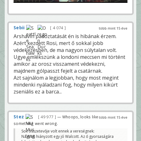
Sebii
4 074
több mint 15 éve
Arshavin padoztatását én is hibának érzem.
Azért kezdett Rosi, mert ő sokkal jobb
védekezésben, de ma nagyon súlytalan volt.
Ugye emlékszünk a londoni meccsen mi történt
amikor az orosz visszament védekezni,
majdnem gólpasszt fejelt a csatárnak.
Azt sajnálom a legjobban, hogy most megint
mindenki nyáladzani fog, hogy milyen kikúrt
zseniális ez a barca...
Stez
49 977
— Whoops, looks like
több mint 15 éve
something went wrong.
Sok összetevője volt ennek a vereségnek:
Nagyon hiányzott egy jó Walcott. Az ő gyorsaságára