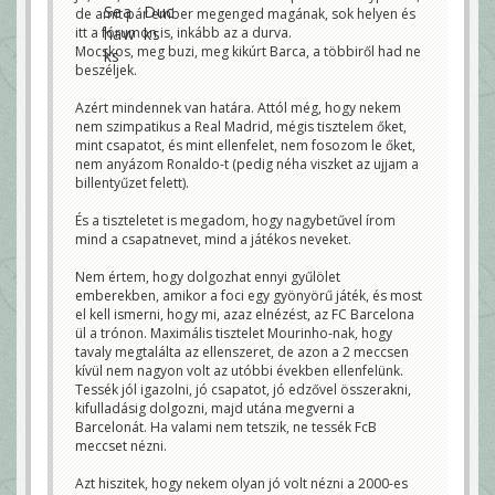
de amit pár ember megenged magának, sok helyen és
itt a fórumon is, inkább az a durva.
Mocskos, meg buzi, meg kikúrt Barca, a többiről had ne
beszéljek.
Azért mindennek van határa. Attól még, hogy nekem
nem szimpatikus a Real Madrid, mégis tisztelem őket,
mint csapatot, és mint ellenfelet, nem fosozom le őket,
nem anyázom Ronaldo-t (pedig néha viszket az ujjam a
billentyűzet felett).
És a tiszteletet is megadom, hogy nagybetűvel írom
mind a csapatnevet, mind a játékos neveket.
Nem értem, hogy dolgozhat ennyi gyűlölet
emberekben, amikor a foci egy gyönyörű játék, és most
el kell ismerni, hogy mi, azaz elnézést, az FC Barcelona
ül a trónon. Maximális tisztelet Mourinho-nak, hogy
tavaly megtalálta az ellenszeret, de azon a 2 meccsen
kívül nem nagyon volt az utóbbi években ellenfelünk.
Tessék jól igazolni, jó csapatot, jó edzővel összerakni,
kifulladásig dolgozni, majd utána megverni a
Barcelonát. Ha valami nem tetszik, ne tessék FcB
meccset nézni.
Azt hiszitek, hogy nekem olyan jó volt nézni a 2000-es