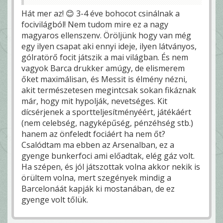
Hát mer az! 😊 3-4 éve bohocot csinálnak a
focivilágból! Nem tudom mire ez a nagy
magyaros ellenszenv. Öröljünk hogy van még
egy ilyen csapat aki ennyi ideje, ilyen látványos,
gólratörő focit játszik a mai világban. És nem
vagyok Barca drukker amúgy, de elismerem
őket maximálisan, és Messit is élmény nézni,
akit természetesen megintcsak sokan fikáznak
már, hogy mit hypolják, nevetséges. Kit
dícsérjenek a sportteljesítményéért, játékáért
(nem celebség, nagyképűség, pénzéhség stb.)
hanem az önfeledt fociáért ha nem őt?
Csalódtam ma ebben az Arsenalban, ez a
gyenge bunkerfoci ami előadtak, elég gáz volt.
Ha szépen, és jól játszottak volna akkor nekik is
örültem volna, mert szegények mindig a
Barcelonáát kapják ki mostanában, de ez
gyenge volt tőlük.