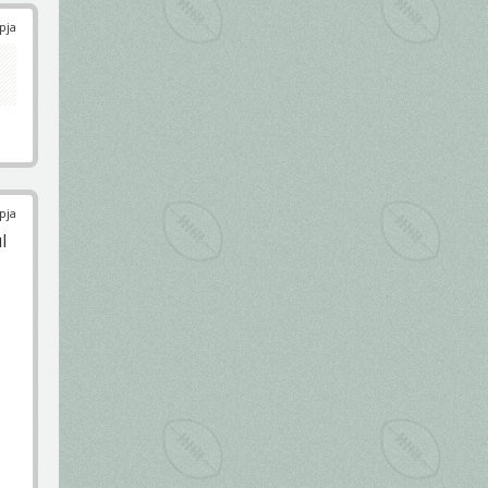
pja
pja
l