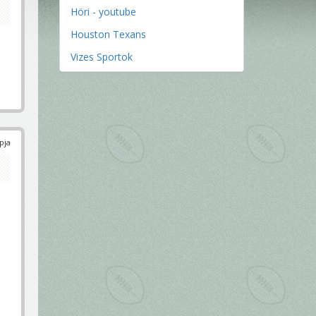
Höri - youtube
Houston Texans
Vizes Sportok
pja