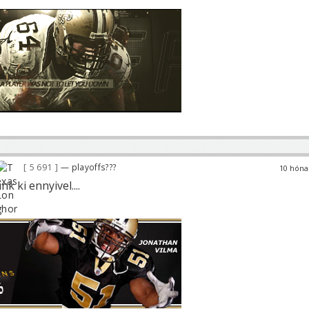
5 691
— playoffs???
10 hóna
k ki ennyivel....