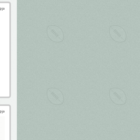
pja
pja