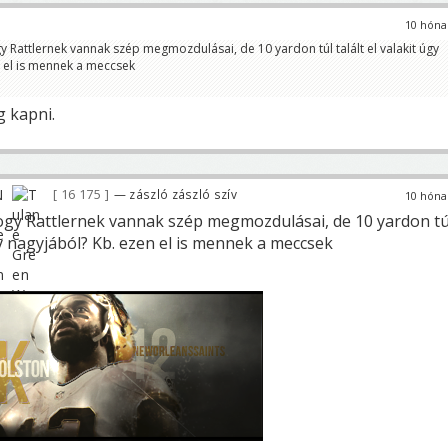
10 hóna
 Rattlernek vannak szép megmozdulásai, de 10 yardon túl talált el valakit úgy
 el is mennek a meccsek
g kapni.
16 175
— zászló zászló szív
10 hóna
gy Rattlernek vannak szép megmozdulásai, de 10 yardon tú
úgy nagyjából? Kb. ezen el is mennek a meccsek