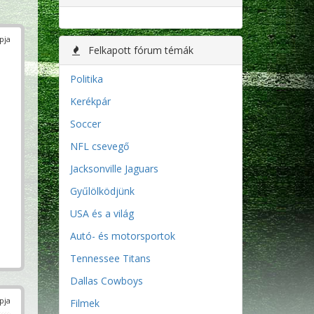
pja
Felkapott fórum témák
Politika
Kerékpár
Soccer
NFL csevegő
Jacksonville Jaguars
Gyűlölködjünk
USA és a világ
Autó- és motorsportok
Tennessee Titans
Dallas Cowboys
pja
Filmek