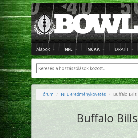
Alapok
NFL
NCAA
DRAFT
Fórum
NFL eredménykövetés
Buffalo Bill
Buffalo Bill