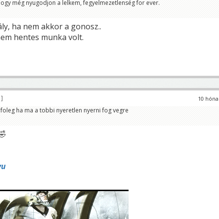
, hogy még nyugodjon a lelkem, fegyelmezetlenség for ever.
ály, ha nem akkor a gonosz..
z nem hentes munka volt.
8
10 hóna
foleg ha ma a tobbi nyeretlen nyerni fog vegre
🤣
yu