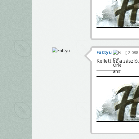
Fattyu
2 08
Kellett ez a zászl