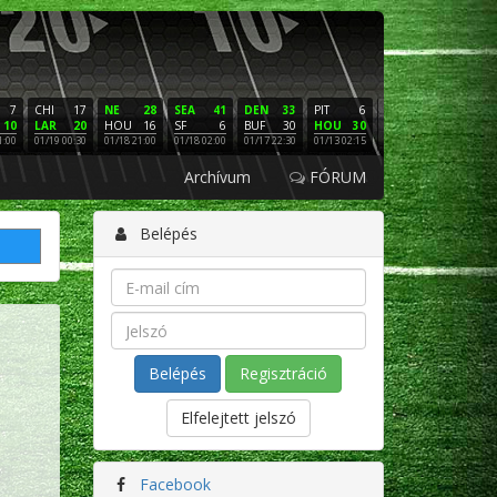
7
CHI
17
NE
28
SEA
41
DEN
33
PIT
6
NE
16
PHI
10
LAR
20
HOU
16
SF
6
BUF
30
HOU
30
LAC
3
SF
1:00
01/19 00:30
01/18 21:00
01/18 02:00
01/17 22:30
01/13 02:15
01/12 02:00
01/11 22:
Archívum
FÓRUM
Belépés
Regisztráció
Elfelejtett jelszó
Facebook