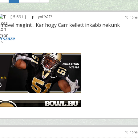
5 691
— playoffs???
10 hóna
muvel megint... Kar hogy Carr kellett inkabb nekunk
erszóze
10 hóna