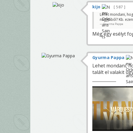
kijo
587
Lehet mondani, hogy
nagyjából? Kb. ezen
Gyurma Pappa
Még egy esélyt fo
Gyurma Pappa
Lehet mondani, ho
talált el valakit 