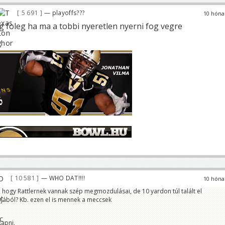
5 691
— playoffs???
10 hóna
g foleg ha ma a tobbi nyeretlen nyerni fog vegre
10 581
— WHO DAT!!!!
10 hóna
 hogy Rattlernek vannak szép megmozdulásai, de 10 yardon túl talált el
yjából? Kb. ezen el is mennek a meccsek
kapni.