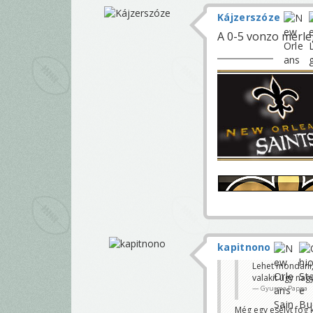
Kájzerszóze
A 0-5 vonzo merle
kapitnono
Lehet mondani,
valakit úgy nag
Gyurma Pappa
Még egy esélyt fog 