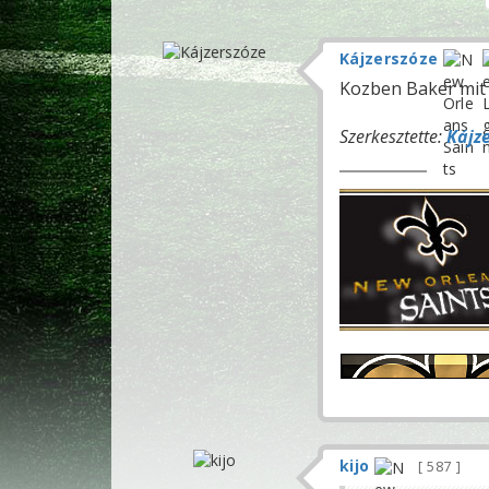
Kájzerszóze
Kozben Baker mit 
Szerkesztette:
Kájz
kijo
587