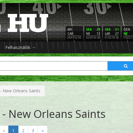
ARI
SEA
29
SEA
31
DEN
CAR
NE
13
LAR
27
NE
08/07 02:00
02/09 00:30
01/26 00:30
01/25 2
Felhasználók
s - New Orleans Saints
s - New Orleans Saints
«
1
2
3
»