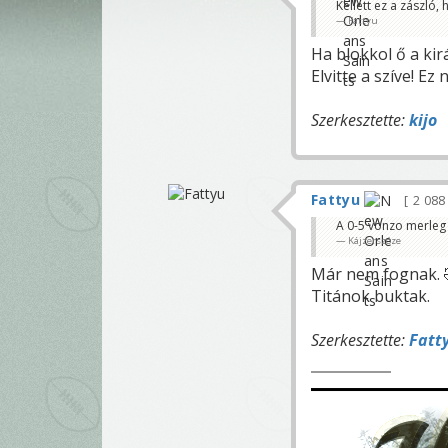
Kellett ez a zászló
Fattyu
Ha blokkol ő a kir
Elvitte a szíve! E
Szerkesztette:
kijo
Fattyu
2 08
A 0-5 vonzo merleg 
Kájzerszóze
Már nem fognak. 
Titánok buktak.
Szerkesztette:
Fatt