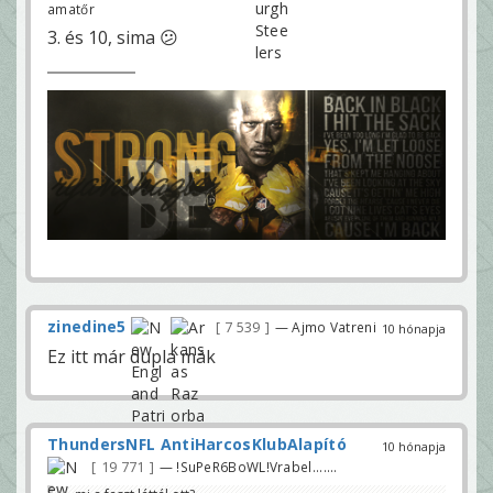
amatőr
3. és 10, sima 😕
zinedine5
7 539
— Ajmo Vatreni
10 hónapja
Ez itt már dupla mák
ThundersNFL AntiHarcosKlubAlapító
10 hónapja
19 771
— !SuPeR6BoWL!Vrabel.......