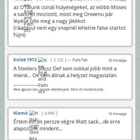
az O falunk csinál hülyeségeket, az előbb Moses
a sacknél mozizott, most meg Onwenu pár
lépése ölte meg a nagy játékot
(ráadásul nem egy snapnél lehetne false startot
fújni)
kolok1972
3 122
— Pats fan
10 hónapja
A Steelers passz Def sem sokkal jobb mint a
mienk… Ok sem állnak a helyzet magaslatán.
Nem igazam van, hanem véleményem. Mint itt mindenkinek.
Klemó
6 992
10 hónapja
Értem ezt és persze végre Watt sack.....de erre
alapozunk mindent....