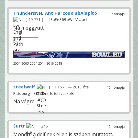
ThundersNFL AntiHarcosKlubAlapító
10 hónapja
19 771
— !SuPeR6BoWL!Vrabel.......
Na meggyütt
Draft
2001-2003-2004-2014-2016-2018
steelwolf
11 166
— 2013 óta
10 hónapja
Pittsburgh Steelers fotelszurkoló!
Na végre
Surtr
246
10 hónapja
Mondre a delfinek ellen is szépen mutatott.