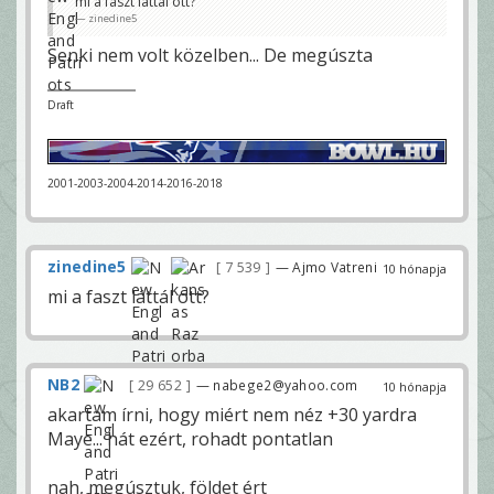
mi a faszt láttál ott?
zinedine5
Senki nem volt közelben... De megúszta
Draft
2001-2003-2004-2014-2016-2018
zinedine5
7 539
— Ajmo Vatreni
10 hónapja
mi a faszt láttál ott?
NB2
29 652
— nabege2@yahoo.com
10 hónapja
akartam írni, hogy miért nem néz +30 yardra
Maye... hát ezért, rohadt pontatlan
nah, megúsztuk, földet ért