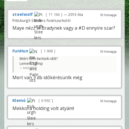
steelwolf
11 166
— 2013 óta
10 hónapja
Pittsburgh Steelers fotelszurkoló!
Maye nézz ki Bradynek vagy a #D ennyire szar?
FunHun
1 908
10 hónapja
Miért nem kertünk időt?
Lement 20 mp
kolok1972
Mert van 3 db időkérésünlk még
Klemó
6 992
10 hónapja
Mekkora holding volt atyám!