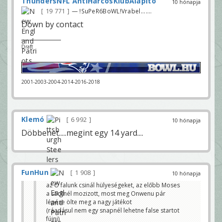
ThundersNFL AntiHarcosKlubAlapító
10 hónapja
19 771
— !SuPeR6BoWL!Vrabel.......
Down by contact
Draft
2001-2003-2004-2014-2016-2018
Klemó
6 992
10 hónapja
Döbbenet.....megint egy 14 yard....
FunHun
1 908
10 hónapja
az O falunk csinál hülyeségeket, az előbb Moses
a sacknél mozizott, most meg Onwenu pár
lépése ölte meg a nagy játékot
(ráadásul nem egy snapnél lehetne false startot
fújni)