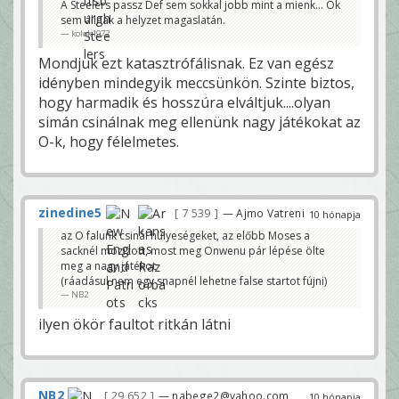
A Steelers passz Def sem sokkal jobb mint a mienk… Ok
sem állnak a helyzet magaslatán.
kolok1972
Mondjuk ezt katasztrófálisnak. Ez van egész
idényben mindegyik meccsünkön. Szinte biztos,
hogy harmadik és hosszúra elváltjuk....olyan
simán csinálnak meg ellenünk nagy játékokat az
O-k, hogy félelmetes.
zinedine5
7 539
— Ajmo Vatreni
10 hónapja
az O falunk csinál hülyeségeket, az előbb Moses a
sacknél mozizott, most meg Onwenu pár lépése ölte
meg a nagy játékot
(ráadásul nem egy snapnél lehetne false startot fújni)
NB2
ilyen ökör faultot ritkán látni
NB2
29 652
— nabege2@yahoo.com
10 hónapja