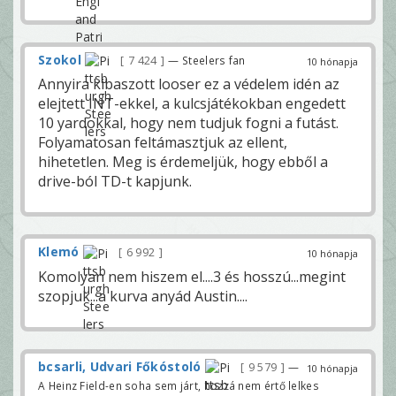
Szokol
7 424
— Steelers fan
10 hónapja
Annyira kibaszott looser ez a védelem idén az
elejtett INT-ekkel, a kulcsjátékokban engedett
10 yardokkal, hogy nem tudjuk fogni a futást.
Folyamatosan feltámasztjuk az ellent,
hihetetlen. Meg is érdemeljük, hogy ebből a
drive-ból TD-t kapjunk.
Klemó
6 992
10 hónapja
Komolyan nem hiszem el....3 és hosszú...megint
szopjuk...a kurva anyád Austin....
bcsarli, Udvari Főkóstoló
9 579
—
10 hónapja
A Heinz Field-en soha sem járt, hozzá nem értő lelkes