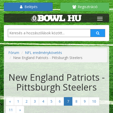
Belépés
Regisztráció
Fórum
NFL eredménykövetés
New England Patriots - Pittsburgh Steelers
New England Patriots -
Pittsburgh Steelers
«
1
2
3
4
5
6
7
8
9
10
11
»