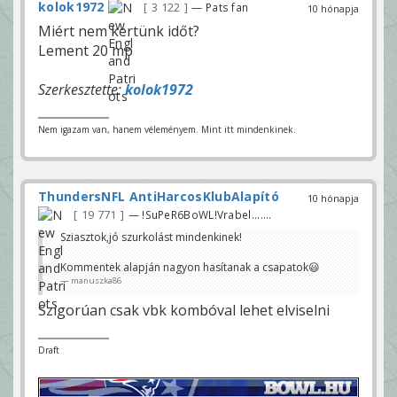
kolok1972
3 122
— Pats fan
10 hónapja
Miért nem kertünk időt?
Lement 20 mp
Szerkesztette:
kolok1972
Nem igazam van, hanem véleményem. Mint itt mindenkinek.
ThundersNFL AntiHarcosKlubAlapító
10 hónapja
19 771
— !SuPeR6BoWL!Vrabel.......
Sziasztok,jó szurkolást mindenkinek!
Kommentek alapján nagyon hasítanak a csapatok😃
manuszka86
Szigorúan csak vbk kombóval lehet elviselni
Draft