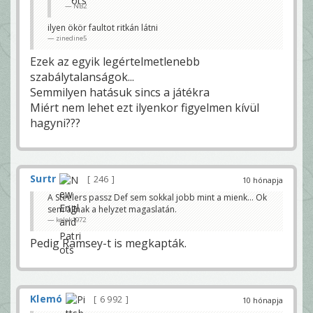
NB2
ilyen ökör faultot ritkán látni
zinedine5
Ezek az egyik legértelmetlenebb
szabálytalanságok...
Semmilyen hatásuk sincs a játékra
Miért nem lehet ezt ilyenkor figyelmen kívül
hagyni???
Surtr
246
10 hónapja
A Steelers passz Def sem sokkal jobb mint a mienk… Ok
sem állnak a helyzet magaslatán.
kolok1972
Pedig Ramsey-t is megkapták.
Klemó
6 992
10 hónapja