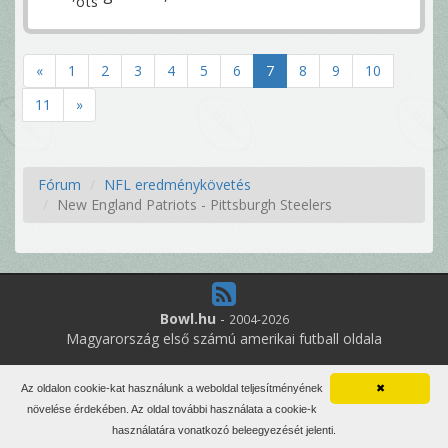
«
1
2
3
4
5
6
7
8
9
10
11
»
Fórum
NFL eredménykövetés
New England Patriots - Pittsburgh Steelers
Bowl.hu
-
2004-2026
Magyarország első számú amerikai futball oldala
7
online felhasználó
Az oldalon cookie-kat használunk a weboldal teljesítményének
✖
Minden jog fenntartva. Írott anyagok újraközlése csak a szerző
növelése érdekében. Az oldal további használata a cookie-k
engedélyével.
használatára vonatkozó beleegyezését jelenti.
Impresszum