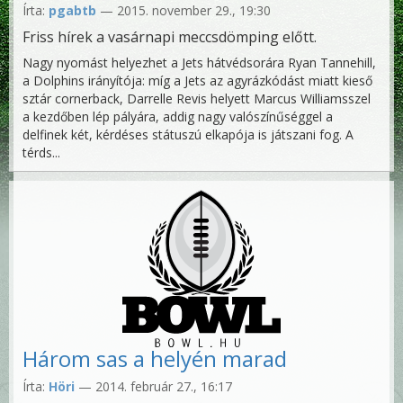
Írta:
pgabtb
— 2015. november 29., 19:30
Friss hírek a vasárnapi meccsdömping előtt.
Nagy nyomást helyezhet a Jets hátvédsorára Ryan Tannehill,
a Dolphins irányítója: míg a Jets az agyrázkódást miatt kieső
sztár cornerback, Darrelle Revis helyett Marcus Williamsszel
a kezdőben lép pályára, addig nagy valószínűséggel a
delfinek két, kérdéses státuszú elkapója is játszani fog. A
térds...
Három sas a helyén marad
Írta:
Höri
— 2014. február 27., 16:17