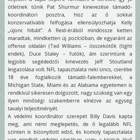
ötletnek tűnik Pat Shurmur kinevezése támadó-
koordinátori posztra, hisz az ő sokkal
konzervatívabb felfogása ellensúlyozhatja Kelly
„újonc hibáit”. A Reid-érából mindössze ketten
maradtak, mindketten új pozícióban, de egyaránt az
offense oldalán (Ted Williams – összekötők (tight
endek), Duce Staley – futók), ám szerintünk a
legjobb segédedzői kinevezés Jeff Stoutland
leigazolása volt. NFL tapasztalata neki sincs, cserébe
18 éve foglalkozik támadó-falemberekkel, a
Michigan State, Miami és az Alabama egyetemen is
rendkívül sikeresen dolgozott, nagy szükség van egy
ilyen minőségi szakemberre elnézve az egység
tavalyi teljesítményét.
A védelmi koordinátor szerepét Billy Davis kapta
meg, ami némi meglepetés, de ő legalább NFL
szinten is bizonyított edző, és komoly tapasztalata
van mindkét védelmi sémában, vagy a köztük lévő