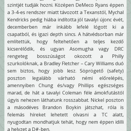
szintjét tudják hozni. Középen DeMeco Ryans éppen
a 3-4-es rendszer miatt távozott a Texanstól, Mychal
Kendricks pedig hiába indította jól tavalyi újonc évét,
decemberben már inkább lefelé lógott ki a
csapatból, és igazi depth sincs. A hátvédsorban már
említettük, hogy feltehetően a teljes kezdő
kicserélődik, és ugyan Asomugha vagy DRC
rengeteg bosszúságot okozott a Philly
szurkolóknak, a Bradley Fletcher – Cary Williams duó
sem biztos, hogy jobb lesz. Söprögető (safety)
poszton legalább várható némi előrelépés,
amennyiben Chung és/vagy Phillips egészséges
marad, de hát a tavalyi Coleman féle ámokfutástól
úgyis nehezen láthatunk rosszabbat. Nickel poszton
a másodéves Brandon Boykin játszhat, róla is
felemás híreket lehetett olvasni a TC alatt,
nyugodtan mondhatjuk tehát, hogy nem éppen idilli
a helyzet a D#-ben.