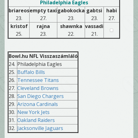
Philadelphia Eagles
briareos
empty taxi
gabokocka
gabtsi
habi
23.
27.
23.
23.
27.
kristof
rajna
shawnka
vassadi
25.
23.
22.
21.
Bowl.hu NFL Visszaszámláló
24.
Philadelphia Eagles
25.
Buffalo Bills
26.
Tennessee Titans
27.
Cleveland Browns
28.
San Diego Chargers
29.
Arizona Cardinals
30.
New York Jets
31.
Oakland Raiders
32.
Jacksonville Jaguars