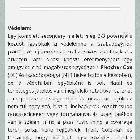
Védelem:
Egy komplett secondary mellett még 2-3 potenciális
kezdőt igazoltak a védelembe a szabadügynök
piacról, az új koordinátorral a 3-4-es alapfelállás is
érkezett, ami óriási káoszt eredményezett egy
amúgy sem túl magabiztos egységben.
Fletcher Cox
(DE) és Isaac Sopoaga (NT) helye biztos a kezdőben,
de a védőfalban egyébként is sok fiatal és
tehetséges játékos van, megfelelő rotációval ez lehet
a csapatrész erőssége. Hátrébb nézve mondjuk ez
nem túl nagy szó, hisz a linebackerek között csupa
rendszeridegen vagy formahanyatlás utáni játékos
van a szélen, mind a pass rush, mind a coverage
terén sokat kéne fejlődniük Trent Cole-nak és
társainak, hogy legalább egy közepes front-7