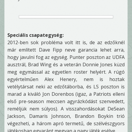
Speciális csapategység:
2012-ben sok probléma volt itt is, de az edzőknél
már említett Dave Fipp neve garancia lehet arra,
hogy javulni fog az egység. Punter poszton az UDFA
ausztrál, Brad Wing és a veterán Donnie Jones küzd
meg egymással az egyetlen roster helyért. A rúgó
egyértelműen Alex Henery, nem is hoztak
vetélytársat neki az edzőtáborba, és LS poszton is
marad a kiváló Jon Dorenbos (igaz, a Patriots elleni
első pre-season meccsen agyrázkódást szenvedett,
reméljük nem súlyos). A visszahordásokat DeSean
Jackson, Damaris Johnson, Brandon Boykin trió
végezheti, a három apró termetű, de szélvészgyors
játékosban egyaránt megvan a nagy játék esélye.