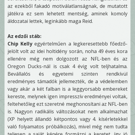
az ezekből fakadó motiválatlanságnak, de mutatott
játékra ez sem lehetett mentség, aminek komoly
áldozatai lettek, leginkább maga Reid.
Az edzői stáb:
Chip Kelly
egyértelműen a legkeresettebb főedző-
jelölt volt az idei holtidény során, noha 49 éves kora
ellenére még nem dolgozott az NFL-ben és az
Oregon Ducks-nál is csak 4 évig volt teljhatalma.
Bevállalós és egyetemi szinten rendkívül
eredményes támadók jellemezték, de a védelemben
vagy akár a két falban is a leggyorsabb embereket
kereste, melynek igen impresszív eredményei voltak,
feltehetőleg ezt szeretné meghonosítani az NFL-ben
is. Nagyon radikális változásokat nem alkalmazhat
(XP helyett állandó kétpontos vagy 4. kísérletekkel
való folyamatos próbálkozás), mivel még nem tudta
teljesen a saját képére formázni a keretet, így jó