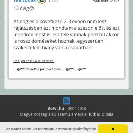
SaaNDooR
15
több mint 12 éve
13 évig😊
Az eagles a következő 2-3 évben nem lesz
rájátszásban ezt mondtam a szezon előtt és ezt
mondom most is...Ha tele vannak pénzzel akkor
is rossz döntéseket hoznak...egyszerüen
szakértelem hiány van a csapatban
Ha eljön az idő a szurkolásra:
___@/°°
HomeRun for TouchDown
___@/°° ___@/°°
Bowl.hu
-
2004-2026
Magyarország első számú amerikai futball oldala
4
online felhasználó
Az oldalon cookie-kat használunk a weboldal teljesítményének
✖
Minden jog fenntartva. Írott anyagok újraközlése csak a szerző