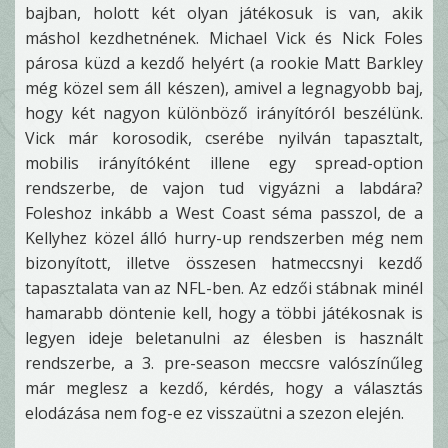
bajban, holott két olyan játékosuk is van, akik
máshol kezdhetnének. Michael Vick és Nick Foles
párosa küzd a kezdő helyért (a rookie Matt Barkley
még közel sem áll készen), amivel a legnagyobb baj,
hogy két nagyon különböző irányítóról beszélünk.
Vick már korosodik, cserébe nyilván tapasztalt,
mobilis irányítóként illene egy spread-option
rendszerbe, de vajon tud vigyázni a labdára?
Foleshoz inkább a West Coast séma passzol, de a
Kellyhez közel álló hurry-up rendszerben még nem
bizonyított, illetve összesen hatmeccsnyi kezdő
tapasztalata van az NFL-ben. Az edzői stábnak minél
hamarabb döntenie kell, hogy a többi játékosnak is
legyen ideje beletanulni az élesben is használt
rendszerbe, a 3. pre-season meccsre valószínűleg
már meglesz a kezdő, kérdés, hogy a választás
elodázása nem fog-e ez visszaütni a szezon elején.