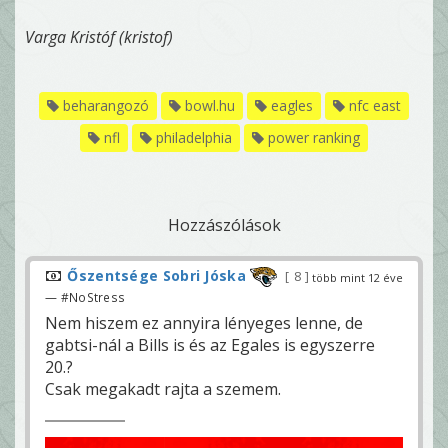
Varga Kristóf (kristof)
beharangozó
bowl.hu
eagles
nfc east
nfl
philadelphia
power ranking
Hozzászólások
Őszentsége Sobri Jóska
8
több mint 12 éve
— #NoStress
Nem hiszem ez annyira lényeges lenne, de
gabtsi-nál a Bills is és az Egales is egyszerre
20.?
Csak megakadt rajta a szemem.