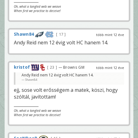
Oh, what a tangled web we weave
When first we practise to deceive!
Shawn84
17
több mint 12 éve
Andy Reid nem 12 évig volt HC hanem 14.
kristof
23
— Browns GM
több mint 12 éve
Andy Reid nem 12 évig volt HC hanem 14.
Shawn84
ejj, sose volt erősségem a matek, köszi, hogy
szóltál, javítottam!
Oh, what a tangled web we weave
When first we practise to deceive!