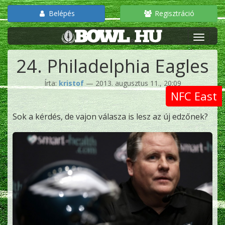
Belépés
Regisztráció
24. Philadelphia Eagles
Írta:
kristof
— 2013. augusztus 11., 20:09
NFC East
Sok a kérdés, de vajon válasza is lesz az új edzőnek?