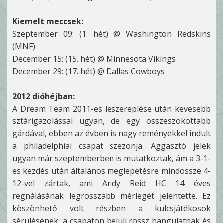
Kiemelt meccsek:
Szeptember 09: (1. hét) @ Washington Redskins
(MNF)
December 15: (15. hét) @ Minnesota Vikings
December 29: (17. hét) @ Dallas Cowboys
2012 dióhéjban:
A Dream Team 2011-es leszereplése után kevesebb
sztárigazolással ugyan, de egy összeszokottabb
gárdával, ebben az évben is nagy reményekkel indult
a philadelphiai csapat szezonja. Aggasztó jelek
ugyan már szeptemberben is mutatkoztak, ám a 3-1-
es kezdés után általános meglepetésre mindössze 4-
12-vel zártak, ami Andy Reid HC 14 éves
regnálásának legrosszabb mérlegét jelentette. Ez
köszönhető volt részben a kulcsjátékosok
sérülésének, a csapaton belüli rossz hangulatnak és