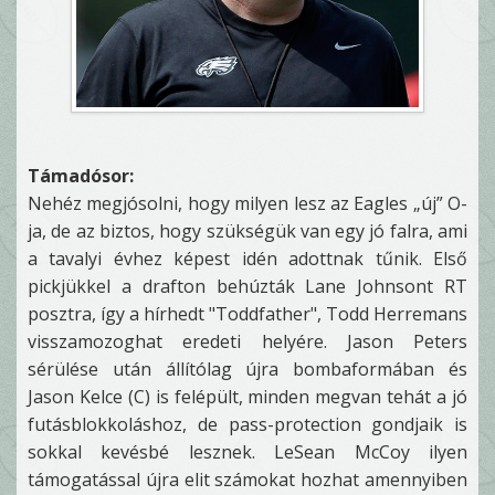
Támadósor:
Nehéz megjósolni, hogy milyen lesz az Eagles „új” O-
ja, de az biztos, hogy szükségük van egy jó falra, ami
a tavalyi évhez képest idén adottnak tűnik. Első
pickjükkel a drafton behúzták Lane Johnsont RT
posztra, így a hírhedt "Toddfather", Todd Herremans
visszamozoghat eredeti helyére. Jason Peters
sérülése után állítólag újra bombaformában és
Jason Kelce (C) is felépült, minden megvan tehát a jó
futásblokkoláshoz, de pass-protection gondjaik is
sokkal kevésbé lesznek. LeSean McCoy ilyen
támogatással újra elit számokat hozhat amennyiben