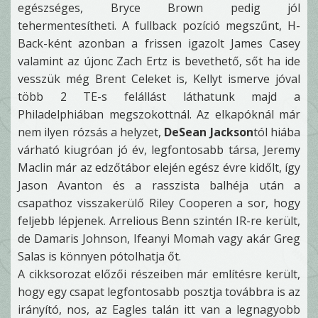
egészséges, Bryce Brown pedig jól
tehermentesítheti. A fullback pozíció megszűnt, H-
Back-ként azonban a frissen igazolt James Casey
valamint az újonc Zach Ertz is bevethető, sőt ha ide
vesszük még Brent Celeket is, Kellyt ismerve jóval
több 2 TE-s felállást láthatunk majd a
Philadelphiában megszokottnál. Az elkapóknál már
nem ilyen rózsás a helyzet,
DeSean Jackson
tól hiába
várható kiugróan jó év, legfontosabb társa, Jeremy
Maclin már az edzőtábor elején egész évre kidőlt, így
Jason Avanton és a rasszista balhéja után a
csapathoz visszakerülő Riley Cooperen a sor, hogy
feljebb lépjenek. Arrelious Benn szintén IR-re került,
de Damaris Johnson, Ifeanyi Momah vagy akár Greg
Salas is könnyen pótolhatja őt.
A cikksorozat előzői részeiben már említésre került,
hogy egy csapat legfontosabb posztja továbbra is az
irányító, nos, az Eagles talán itt van a legnagyobb