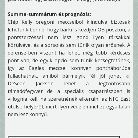
Summa-summárum és prognózis:
Chip Kelly oregoni meccseiből kiindulva biztosak
lehetünk benne, hogy bárki is kezdjen QB poszton, a
pontszerzéssel nem lesz gond ilyen társakkal
körülvéve, és a sorsolás sem tűnik olyan erősnek. A
defense-ben viszont ha lehet, még több kérdéses
pont van, de egyik opció sem tűnik kecsegtetőnek,
így az Eagles meccsei könnyen pontháborúba
fulladhatnak, amiből bármelyik fél jól jöhet ki.
DeSean Jackson lehet a legfontosabb
támadófegyver de a speciális csapatrészben is
villognia kell, ha szeretnének elkerülni az NFC East
utolsó helyéről, mert ilyen védelemmel ez egyáltalán
nem lesz könnyű.