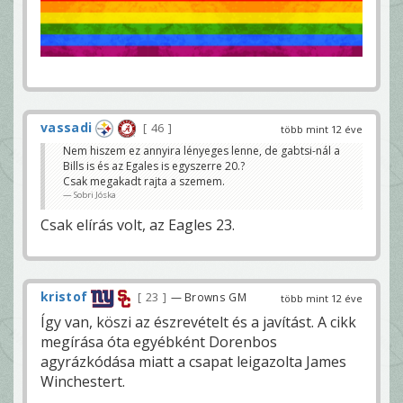
vassadi
46
több mint 12 éve
Nem hiszem ez annyira lényeges lenne, de gabtsi-nál a
Bills is és az Egales is egyszerre 20.?
Csak megakadt rajta a szemem.
Sobri Jóska
Csak elírás volt, az Eagles 23.
kristof
23
— Browns GM
több mint 12 éve
Így van, köszi az észrevételt és a javítást. A cikk
megírása óta egyébként Dorenbos
agyrázkódása miatt a csapat leigazolta James
Winchestert.