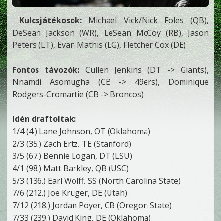
Kulcsjátékosok:
Michael Vick/Nick Foles (QB),
DeSean Jackson (WR), LeSean McCoy (RB), Jason
Peters (LT), Evan Mathis (LG), Fletcher Cox (DE)
Fontos távozók:
Cullen Jenkins (DT -> Giants),
Nnamdi Asomugha (CB -> 49ers), Dominique
Rodgers-Cromartie (CB -> Broncos)
Idén draftoltak:
1/4 (4.) Lane Johnson, OT (Oklahoma)
2/3 (35.) Zach Ertz, TE (Stanford)
3/5 (67.) Bennie Logan, DT (LSU)
4/1 (98.) Matt Barkley, QB (USC)
5/3 (136.) Earl Wolff, SS (North Carolina State)
7/6 (212.) Joe Kruger, DE (Utah)
7/12 (218.) Jordan Poyer, CB (Oregon State)
7/33 (239.) David King, DE (Oklahoma)