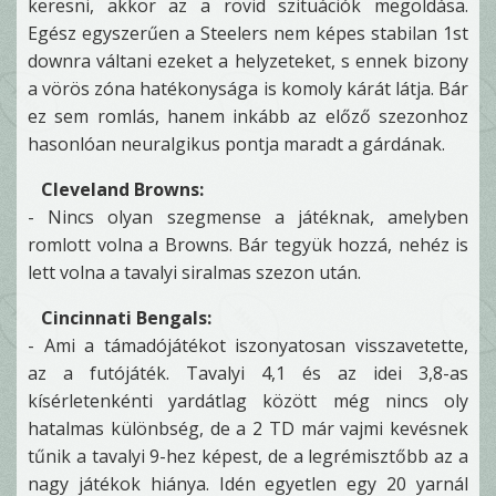
keresni, akkor az a rövid szituációk megoldása.
Egész egyszerűen a Steelers nem képes stabilan 1st
downra váltani ezeket a helyzeteket, s ennek bizony
a vörös zóna hatékonysága is komoly kárát látja. Bár
ez sem romlás, hanem inkább az előző szezonhoz
hasonlóan neuralgikus pontja maradt a gárdának.
Cleveland Browns:
- Nincs olyan szegmense a játéknak, amelyben
romlott volna a Browns. Bár tegyük hozzá, nehéz is
lett volna a tavalyi siralmas szezon után.
Cincinnati Bengals:
- Ami a támadójátékot iszonyatosan visszavetette,
az a futójáték. Tavalyi 4,1 és az idei 3,8-as
kísérletenkénti yardátlag között még nincs oly
hatalmas különbség, de a 2 TD már vajmi kevésnek
tűnik a tavalyi 9-hez képest, de a legrémisztőbb az a
nagy játékok hiánya. Idén egyetlen egy 20 yarnál