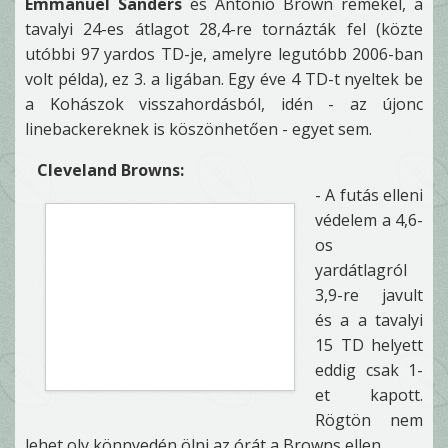
Emmanuel Sanders
és Antonio Brown remekel, a
tavalyi 24-es átlagot 28,4-re tornázták fel (közte
utóbbi 97 yardos TD-je, amelyre legutóbb 2006-ban
volt példa), ez 3. a ligában. Egy éve 4 TD-t nyeltek be
a Kohászok visszahordásból, idén - az újonc
linebackereknek is köszönhetően - egyet sem.
Cleveland Browns:
- A futás elleni
védelem a 4,6-
os
yardátlagról
3,9-re javult
és a a tavalyi
15 TD helyett
eddig csak 1-
et kapott.
Rögtön nem
lehet oly könnyedén ölni az órát a Browns ellen.