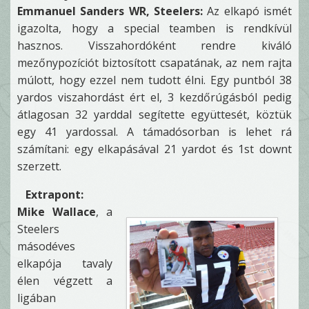
Emmanuel Sanders WR, Steelers:
Az elkapó ismét
igazolta, hogy a special teamben is rendkívül
hasznos. Visszahordóként rendre kiváló
mezőnypozíciót biztosított csapatának, az nem rajta
múlott, hogy ezzel nem tudott élni. Egy puntból 38
yardos viszahordást ért el, 3 kezdőrúgásból pedig
átlagosan 32 yarddal segítette együttesét, köztük
egy 41 yardossal. A támadósorban is lehet rá
számítani: egy elkapásával 21 yardot és 1st downt
szerzett.
Extrapont:
Mike Wallace
, a
Steelers
másodéves
elkapója tavaly
élen végzett a
ligában