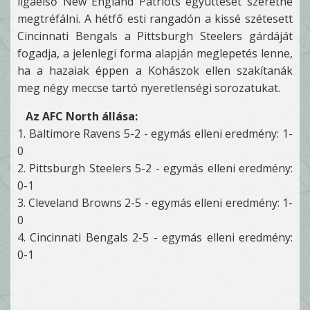
ligaelső New England Patriots együttesét szeretné
megtréfálni. A hétfő esti rangadón a kissé szétesett
Cincinnati Bengals a Pittsburgh Steelers gárdáját
fogadja, a jelenlegi forma alapján meglepetés lenne,
ha a hazaiak éppen a Kohászok ellen szakítanák
meg négy meccse tartó nyeretlenségi sorozatukat.
Az AFC North állása:
1. Baltimore Ravens 5-2 - egymás elleni eredmény: 1-
0
2. Pittsburgh Steelers 5-2 - egymás elleni eredmény:
0-1
3. Cleveland Browns 2-5 - egymás elleni eredmény: 1-
0
4. Cincinnati Bengals 2-5 - egymás elleni eredmény:
0-1