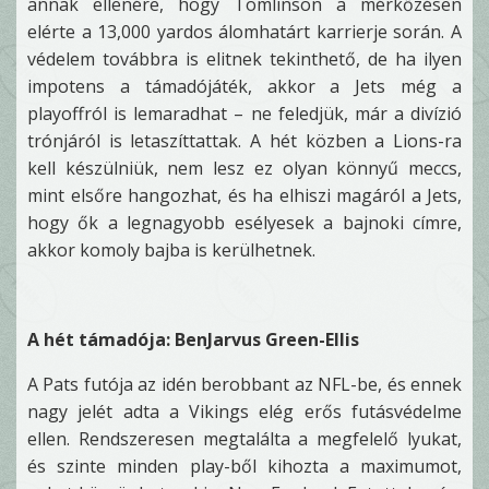
annak ellenére, hogy Tomlinson a mérkőzésen
elérte a 13,000 yardos álomhatárt karrierje során. A
védelem továbbra is elitnek tekinthető, de ha ilyen
impotens a támadójáték, akkor a Jets még a
playoffról is lemaradhat – ne feledjük, már a divízió
trónjáról is letaszíttattak. A hét közben a Lions-ra
kell készülniük, nem lesz ez olyan könnyű meccs,
mint elsőre hangozhat, és ha elhiszi magáról a Jets,
hogy ők a legnagyobb esélyesek a bajnoki címre,
akkor komoly bajba is kerülhetnek.
A hét támadója: BenJarvus Green-Ellis
A Pats futója az idén berobbant az NFL-be, és ennek
nagy jelét adta a Vikings elég erős futásvédelme
ellen. Rendszeresen megtalálta a megfelelő lyukat,
és szinte minden play-ből kihozta a maximumot,