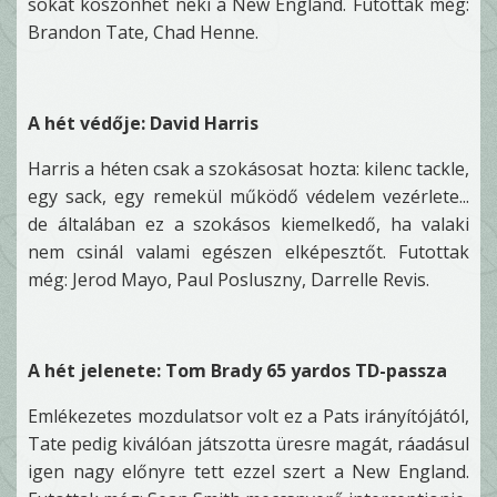
sokat köszönhet neki a New England. Futottak még:
Brandon Tate, Chad Henne.
A hét védője: David Harris
Harris a héten csak a szokásosat hozta: kilenc tackle,
egy sack, egy remekül működő védelem vezérlete...
de általában ez a szokásos kiemelkedő, ha valaki
nem csinál valami egészen elképesztőt. Futottak
még: Jerod Mayo, Paul Posluszny, Darrelle Revis.
A hét jelenete: Tom Brady 65 yardos TD-passza
Emlékezetes mozdulatsor volt ez a Pats irányítójától,
Tate pedig kiválóan játszotta üresre magát, ráadásul
igen nagy előnyre tett ezzel szert a New England.