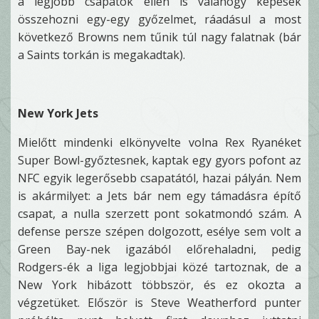
a legjobb csapatok ellen is valahogy képesek
összehozni egy-egy győzelmet, ráadásul a most
következő Browns nem tűnik túl nagy falatnak (bár
a Saints torkán is megakadtak).
New York Jets
Mielőtt mindenki elkönyvelte volna Rex Ryanéket
Super Bowl-győztesnek, kaptak egy gyors pofont az
NFC egyik legerősebb csapatától, hazai pályán. Nem
is akármilyet: a Jets bár nem egy támadásra építő
csapat, a nulla szerzett pont sokatmondó szám. A
defense persze szépen dolgozott, esélye sem volt a
Green Bay-nek igazából előrehaladni, pedig
Rodgers-ék a liga legjobbjai közé tartoznak, de a
New York hibázott többször, és ez okozta a
végzetüket. Először is Steve Weatherford punter