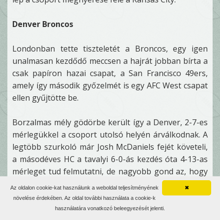
Denver Broncos
Londonban tette tiszteletét a Broncos, egy igen
unalmasan kezdődő meccsen a hajrát jobban bírta a
csak papíron hazai csapat, a San Francisco 49ers,
amely így második győzelmét is egy AFC West csapat
ellen gyűjtötte be.
Borzalmas mély gödörbe került így a Denver, 2-7-es
mérlegükkel a csoport utolsó helyén árválkodnak. A
legtöbb szurkoló már Josh McDaniels fejét követeli,
a másodéves HC a tavalyi 6-0-ás kezdés óta 4-13-as
mérleget tud felmutatni, de nagyobb gond az, hogy
legtöbb személyi húzása, trade-je teljes mértékben
Az oldalon cookie-kat használunk a weboldal teljesítményének
✖
balul sült el, gondoljunk csak az egy év után
növelése érdekében. Az oldal további használata a cookie-k
"bagóért" eladott Alphonso Smithre, aki hirtelen
használatára vonatkozó beleegyezését jelenti.