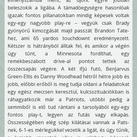
élményszámba ment, az újonc egyre jobban
beleszokik a ligába. A támadóegységre hasonlóak
igazak: fontos pillanatokban mindig képesek voltak
egy-egy nagyobb play-re – vegyük csak Brady
gyönyörű kimozgását majd passzát Brandon Tate-
hez, ami 65 yardos touchdownt eredményezett.
Kétszer is hátrányból álltak fel, és amikor a végén
úgy tűnt, a Minnesota fordíthat, egy
remekbeszabott drive-al pontot tettek az
összecsapás végére. A két ifjú futó, BenJarvus
Green-Ellis és Danny Woodhead hétről hétre jobb és
jobb, előbbi erőből is meg tudja oldani a feladatokat
egy egész meccsen keresztül, kulcsszituációkban is
ráhagyatkozik már a Patriots, utóbbi pedig a
semmiből is elő tud rántani a tarsolyából egy-egy
fontos play-t, legyen az futás vagy elkapás.
Összességében elég szép kilátásai vannak a Pats-
nek, 6-1-es mérlegükkel vezetik a ligát, és úgy tűnik,