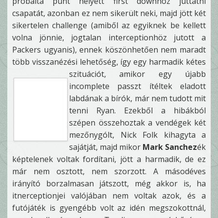
próbálta punt helyett first downhoz juttatni
csapatát, azonban ez nem sikerült neki, majd jött két
sikertelen challenge (amiből az egyiknek be kellett
volna jönnie, jogtalan interceptionhöz jutott a
Packers ugyanis), ennek köszönhetően nem maradt
több visszanézési lehetőség, így egy harmadik kétes
szituációt,
amikor egy újabb
incomplete passzt ítéltek eladott
labdának a bírók, már nem tudott mit
tenni Ryan. Ezekből a hibákból
szépen összehoztak a vendégek két
mezőnygólt, Nick Folk kihagyta a
sajátját, majd mikor
Mark Sanchez
ék
képtelenek voltak fordítani, jött a harmadik, de ez
már nem osztott, nem szorzott. A másodéves
irányító borzalmasan játszott, még akkor is, ha
itnerceptionjei valójában nem voltak azok, és a
futójáték is gyengébb volt az idén megszokottnál,