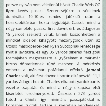
persze nyilván nem véletlenül hívott Charlie Weis OC
ilyen kevés passzt. Szerencséjükre a védelmek
dominálta 10-10-es rendes játékidő után a
hosszabbításban hozta legjobbját Cassel, mind a
négy complete passza first downt ért, és átlagosan
15 yardot szerzett velük. Ennek köszönhetően a
mindkét oldalon kihagyott mezőnygólok után az
utolsó másodpercekben Ryan Succopnak lehetősége
nyílt a javításra, és egy 35 yardos sikeres field goal
formájában megszerezte a győzelmet a már-már
biztos döntetlennek tűnő meccsen. A mérkőzés
embere a már-már pofátlanul effektív
Jamaal
Charles
volt, aki first downok során elképesztő, 11,1
yardos átlagot hozott. Charles elkapott yardokban is
vezette csapatát, és mind a négy elkapása első
kísérletet eredményezett. Összesen 273 yardot
futott a Chiefs, így minimális passzjátékkal is
kordában tudták tartani a nyeretlen vendégeket,