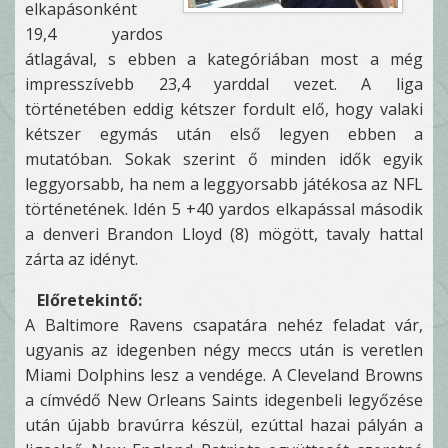
elkapásonként
19,4 yardos
átlagával, s ebben a kategóriában most a még
impresszívebb 23,4 yarddal vezet. A liga
történetében eddig kétszer fordult elő, hogy valaki
kétszer egymás után első legyen ebben a
mutatóban. Sokak szerint ő minden idők egyik
leggyorsabb, ha nem a leggyorsabb játékosa az NFL
történetének. Idén 5 +40 yardos elkapással második
a denveri Brandon Lloyd (8) mögött, tavaly hattal
zárta az idényt.
Előretekintő:
A Baltimore Ravens csapatára nehéz feladat vár,
ugyanis az idegenben négy meccs után is veretlen
Miami Dolphins lesz a vendége. A Cleveland Browns
a címvédő New Orleans Saints idegenbeli legyőzése
után újabb bravúrra készül, ezúttal hazai pályán a