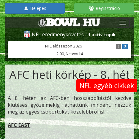
Belépés
Regisztráció
NFL eredménykövetés
-
1 aktív topik
NFL előszezon 2026
3
3
2:00, Network4
AFC heti körkép - 8. hét
NFL egyéb cikkek
A 8. héten az AFC-ben hosszabbítástól kezdve
kiütéses győzelmekig láthattunk mindent, nézzük
meg az egyes csoportokat közelebbről is!
AFC EAST