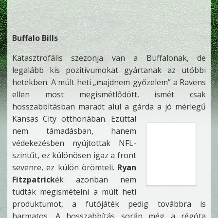
Buffalo Bills
Katasztrofális szezonja van a Buffalonak, de
legalább kis pozitívumokat gyártanak az utóbbi
hetekben. A múlt heti „majdnem-győzelem” a Ravens
ellen most megismétlődött, ismét csak
hosszabbításban maradt alul a gárda a jó
mérlegű
Kansas City otthonában. Ezúttal
nem támadásban, hanem
védekezésben nyújtottak NFL-
szintűt, ez különösen igaz a front
sevenre, ez külön örömteli.
Ryan
Fitzpatrick
ék azonban nem
tudták megismételni a múlt heti
produktumot, a futójáték pedig továbbra is
harmatos. A hosszabbítás során még a régóta