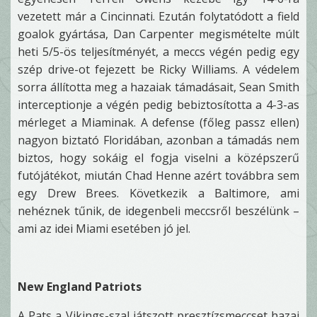
vezetett már a Cincinnati. Ezután folytatódott a field
goalok gyártása, Dan Carpenter megismételte múlt
heti 5/5-ös teljesítményét, a meccs végén pedig egy
szép drive-ot fejezett be Ricky Williams. A védelem
sorra állította meg a hazaiak támadásait, Sean Smith
interceptionje a végén pedig bebiztosította a 4-3-as
mérleget a Miaminak. A defense (főleg passz ellen)
nagyon biztató Floridában, azonban a támadás nem
biztos, hogy sokáig el fogja viselni a középszerű
futójátékot, miután Chad Henne azért továbbra sem
egy Drew Brees. Következik a Baltimore, ami
nehéznek tűnik, de idegenbeli meccsről beszélünk –
ami az idei Miami esetében jó jel.
New England Patriots
A Pats a Vikings-szal játszott presztízsmeccset hazai