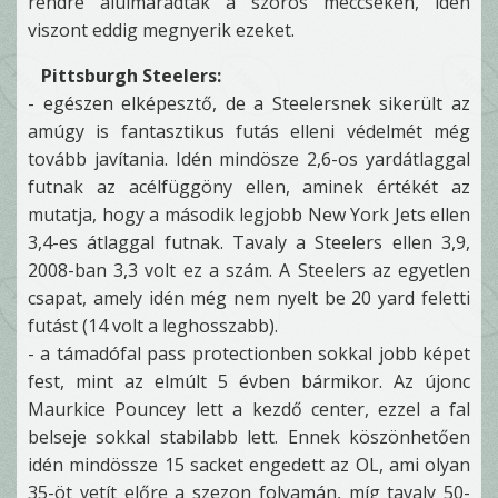
rendre alulmaradtak a szoros meccseken, idén
viszont eddig megnyerik ezeket.
Pittsburgh Steelers:
- egészen elképesztő, de a Steelersnek sikerült az
amúgy is fantasztikus futás elleni védelmét még
tovább javítania. Idén mindösze 2,6-os yardátlaggal
futnak az acélfüggöny ellen, aminek értékét az
mutatja, hogy a második legjobb New York Jets ellen
3,4-es átlaggal futnak. Tavaly a Steelers ellen 3,9,
2008-ban 3,3 volt ez a szám. A Steelers az egyetlen
csapat, amely idén még nem nyelt be 20 yard feletti
futást (14 volt a leghosszabb).
- a támadófal pass protectionben sokkal jobb képet
fest, mint az elmúlt 5 évben bármikor. Az újonc
Maurkice Pouncey lett a kezdő center, ezzel a fal
belseje sokkal stabilabb lett. Ennek köszönhetően
idén mindössze 15 sacket engedett az OL, ami olyan
35-öt vetít előre a szezon folyamán, míg tavaly 50-