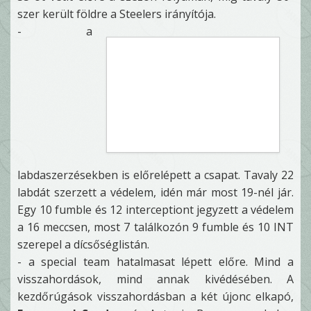
szer került földre a Steelers irányítója.
- a
labdaszerzésekben is előrelépett a csapat. Tavaly 22
labdát szerzett a védelem, idén már most 19-nél jár.
Egy 10 fumble és 12 interceptiont jegyzett a védelem
a 16 meccsen, most 7 találkozón 9 fumble és 10 INT
szerepel a dícsőséglistán.
- a special team hatalmasat lépett előre. Mind a
visszahordások, mind annak kivédésében. A
kezdőrúgások visszahordásban a két újonc elkapó,