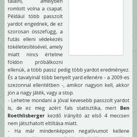
találni, amelyben
romlott volna a csapat.
Például több passzolt
yardot engednek, de ez
szorosan összefügg, a
futás elleni védekezés
tökéletesítésével, amely
miatt nincs értelme
földön próbálkozni
ellenük, a több passz pedig több yardot eredményez.
És a tavalyinál több benyelt yard ellenére - a 2009-es
szezonnal ellentétben -, amikor nagyon kell, akkor
jön a nagy játék, vagy a stop.
- Lehetne mondani a jóval kevesebb passzolt yardot
is, de ez meg azért fals statisztika, mert
Ben
Roethlisberger
kezdő irányító az első 4 meccsen
nem játszhatott eltiltása miatt.
- Ha már mindenképpen negatívumot kellene