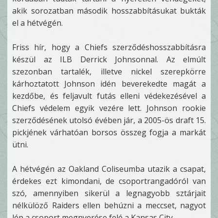
akik sorozatban második hosszabbításukat bukták
el a hétvégén.
Friss hír, hogy a Chiefs szerződéshosszabbításra
készül az ILB Derrick Johnsonnal. Az elmúlt
szezonban tartalék, illetve nickel szerepkörre
kárhoztatott Johnson idén beverekedte magát a
kezdőbe, és feljavult futás elleni védekezésével a
Chiefs védelem egyik vezére lett. Johnson rookie
szerződésének utolsó évében jár, a 2005-ös draft 15.
pickjének várhatóan borsos összeg fogja a markát
ütni.
A hétvégén az Oakland Coliseumba utazik a csapat,
érdekes ezt kimondani, de csoportrangadóról van
szó, amennyiben sikerül a legnagyobb sztárjait
nélkülöző Raiders ellen behúzni a meccset, nagyot
lép a csoport megnyerése felé a Kansas City.