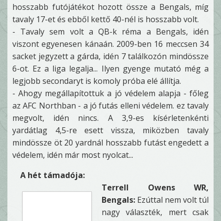
hosszabb futójátékot hozott össze a Bengals, míg
tavaly 17-et és ebből kettő 40-nél is hosszabb volt.
- Tavaly sem volt a QB-k réma a Bengals, idén
viszont egyenesen kánaán. 2009-ben 16 meccsen 34
sacket jegyzett a gárda, idén 7 találkozón mindössze
6-ot. Ez a liga legalja... Ilyen gyenge mutató még a
legjobb secondaryt is komoly próba elé állítja.
- Ahogy megállapítottuk a jó védelem alapja - főleg
az AFC Northban - a jó futás elleni védelem. ez tavaly
megvolt, idén nincs. A 3,9-es kísérletenkénti
yardátlag 4,5-re esett vissza, miközben tavaly
mindössze öt 20 yardnál hosszabb futást engedett a
védelem, idén már most nyolcat...
A hét támadója:
Terrell Owens WR,
Bengals:
Ezúttal nem volt túl
nagy választék, mert csak