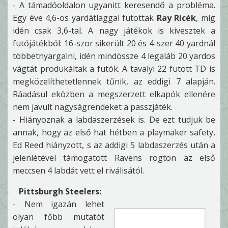
- A támadóoldalon ugyanitt keresendő a probléma.
Egy éve 4,6-os yardátlaggal futottak
Ray Ricék
, míg
idén csak 3,6-tal. A nagy játékok is kivesztek a
futójátékból: 16-szor sikerült 20 és 4-szer 40 yardnál
többetnyargalni, idén mindössze 4 legaláb 20 yardos
vágtát produkáltak a futók. A tavalyi 22 futott TD is
megközelíthetetlennek tűnik, az eddigi 7 alapján.
Ráadásul eközben a megszerzett elkapók ellenére
nem javult nagyságrendeket a passzjáték.
- Hiányoznak a labdaszerzések is. De ezt tudjuk be
annak, hogy az első hat hétben a playmaker safety,
Ed Reed hiányzott, s az addigi 5 labdaszerzés után a
jelenlétével támogatott Ravens rögtön az első
meccsen 4 labdát vett el riválisától.
Pittsburgh Steelers:
- Nem igazán lehet
olyan főbb mutatót