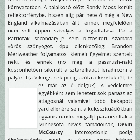
környezetben. A találkozó előtt Randy Moss került
reflektorfénybe, hiszen alig pár hete ő még a New
England alkalmazásában állt, ennek megfelelően
nem volt éppen szívélyes a fogadtatása. De a
Patrióták secondary-je sem biztosított számára
vörös szőnyeget, épp ellenkezőleg: Brandon
Meriweather folyamatos, kiemelt figyelmet szentelt
neki, és ennek (no meg a passrush-nak)
köszönhetően sikerült a sztárelkapót leradírozni a
pályáról (a Vikings-nek pedig azóta a keretükből, de
ez már az ő dolguk). A
védelemre
egyébként sem lehetett sok panasz az
átlagosnál valamivel több bekapott
yard ellenére sem, a kulcsszituációkban
ugyanis rendre megálljt parancsoltak a
Minnesota neves támadóinak,
Devin
McCourty
interceptionje pedig