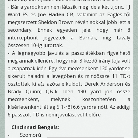
- Bár a yardokban nem látszik meg, de a két újonc, TJ
Ward FS és
Joe Haden
CB, valamint az Eagles-től
megszerzett Sheldon Brown révén sokkal jobb lett a
secondary. Ennek egyetlen jele, hogy már 8
interceptiont jegyeztek a Barnák, míg tavaly
összesen 10-ig jutottak.
- A legnagyobb javulás a passzjátékban figyelhető
meg annak ellenére, hogy már 3 kezdő irányítója volt
a csapatnak idén. Egy éve meccsenként 130 yardot se
sikerült haladni a levegőben és mindössze 11 TD-t
osztottak ki a(z azóta elküldött Derek Anderson és
Brady Quinn) QB-k. Idén 190 yard jön össze
meccsenként, melynek köszönhetően a
kísérletenkénti átlag 5,1-ről 6,6 yardra nőtt. Az eddigi
6 passzolt TD is némi javulást vetít előre.
Cincinnati Bengals:
- Szomorú