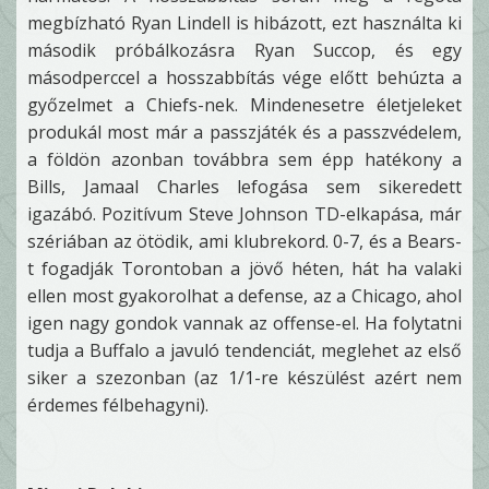
megbízható Ryan Lindell is hibázott, ezt használta ki
második próbálkozásra Ryan Succop, és egy
másodperccel a hosszabbítás vége előtt behúzta a
győzelmet a Chiefs-nek. Mindenesetre életjeleket
produkál most már a passzjáték és a passzvédelem,
a földön azonban továbbra sem épp hatékony a
Bills, Jamaal Charles lefogása sem sikeredett
igazábó. Pozitívum Steve Johnson TD-elkapása, már
szériában az ötödik, ami klubrekord. 0-7, és a Bears-
t fogadják Torontoban a jövő héten, hát ha valaki
ellen most gyakorolhat a defense, az a Chicago, ahol
igen nagy gondok vannak az offense-el. Ha folytatni
tudja a Buffalo a javuló tendenciát, meglehet az első
siker a szezonban (az 1/1-re készülést azért nem
érdemes félbehagyni).