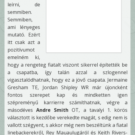
leírni, de
semmiben.
Semmiben,
ami lényeges
mutató. Ezért
itt csak azt a
pozitívumot
emelném ki,
hogy a rengeteg fiatalt viszont sikerrel építették be
a csapatba, így talán azzal a szlogennel
vigasztalódhatnak, hogy ez a jövő csapata. Jermaine
Gresham TE, Jordan Shipley WR már újoncként
fontos szerepet kap és mindketten igen
szépreményű karrierre számíthatnak, végre a
másodéves
Andre Smith
OT, a tavalyi 1. körös
választott is kezdőbe verekedte magát, s edig nem is
vallott szégyent, s akkor még nem beszéltünk a fiatal
linebackerekről, Rey Mauaulugáról és Keith Rivers-