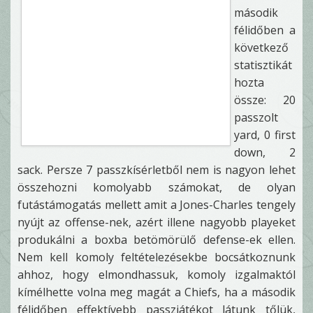
második
félidőben a
következő
statisztikát
hozta
össze: 20
passzolt
yard, 0 first
down, 2
sack. Persze 7 passzkísérletből nem is nagyon lehet
összehozni komolyabb számokat, de olyan
futástámogatás mellett amit a Jones-Charles tengely
nyújt az offense-nek, azért illene nagyobb playeket
produkálni a boxba betömörülő defense-ek ellen.
Nem kell komoly feltételezésekbe bocsátkoznunk
ahhoz, hogy elmondhassuk, komoly izgalmaktól
kímélhette volna meg magát a Chiefs, ha a második
félidőben effektívebb passzjátékot látunk tőlük,