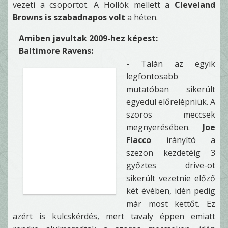
vezeti a csoportot. A Hollók mellett a
Cleveland
Browns is szabadnapos volt
a héten.
Amiben javultak 2009-hez képest:
Baltimore Ravens:
- Talán az egyik
legfontosabb
mutatóban sikerült
egyedül előrelépniük. A
szoros meccsek
megnyerésében.
Joe
Flacco
irányító a
szezon kezdetéig 3
győztes drive-ot
sikerült vezetnie előző
két évében, idén pedig
már most kettőt. Ez
azért is kulcskérdés, mert tavaly éppen emiatt