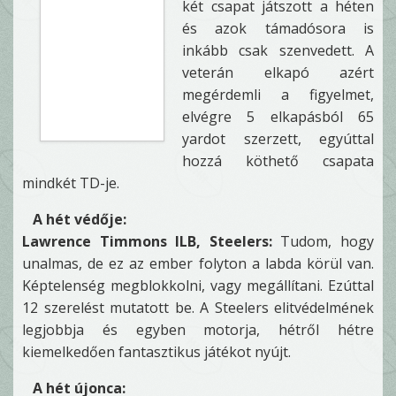
két csapat játszott a héten
és azok támadósora is
inkább csak szenvedett. A
veterán elkapó azért
megérdemli a figyelmet,
elvégre 5 elkapásból 65
yardot szerzett, egyúttal
hozzá köthető csapata
mindkét TD-je.
A hét védője:
Lawrence Timmons ILB, Steelers:
Tudom, hogy
unalmas, de ez az ember folyton a labda körül van.
Képtelenség megblokkolni, vagy megállítani. Ezúttal
12 szerelést mutatott be. A Steelers elitvédelmének
legjobbja és egyben motorja, hétről hétre
kiemelkedően fantasztikus játékot nyújt.
A hét újonca: