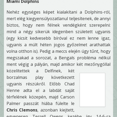
Miami Dolphins
Nehéz egységes képet kialakítani a Dolphins-ról,
mert elég kiegyensúlyozatlanul teljesítenek, de annyi
biztos, hogy nem félnek vendégként szerepelni:
mind a négy sikerük idegenben született ugyanis
(egy kicsit kedvesebb bíróval ez nem lenne igaz,
ugyanis a múlt héten jogos győzelmet arathattak
volna otthon is). Pedig a meccs elején úgy tűnt, hogy
megszakad a sorozat, a Bengals probléma nélkül
ment végig a pályán, majd amikor két mezőnygóllal
közelítettek a Delfinek, két
borzalmas play következett
ugyanis részükről. Előbb Chad
Henne adta el a labdát saját
térfelének közepén, majd Carson
Palmer passzát hiába fülelte le
Chris Clemons
, azonban kiejtett,
egyenesen Terrell Owens kezébe így 14-6-ra