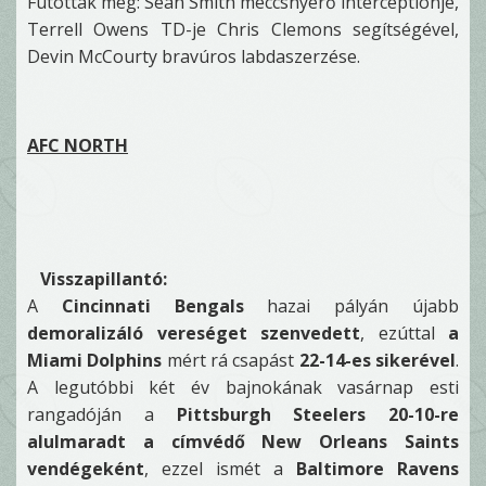
Futottak még: Sean Smith meccsnyerő interceptionje,
Terrell Owens TD-je Chris Clemons segítségével,
Devin McCourty bravúros labdaszerzése.
AFC NORTH
Visszapillantó:
A
Cincinnati Bengals
hazai pályán újabb
demoralizáló vereséget szenvedett
, ezúttal
a
Miami Dolphins
mért rá csapást
22-14-es sikerével
.
A legutóbbi két év bajnokának vasárnap esti
rangadóján a
Pittsburgh Steelers 20-10-re
alulmaradt a címvédő New Orleans Saints
vendégeként
, ezzel ismét a
Baltimore Ravens