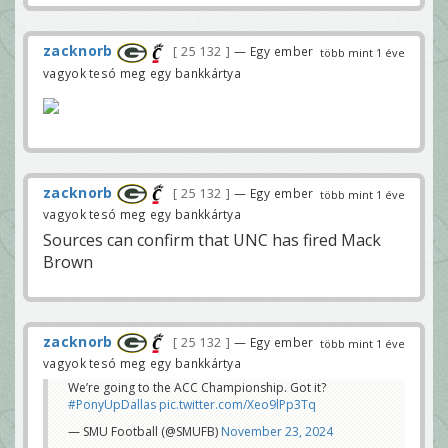
zacknorb
25 132
— Egy ember
több mint 1 éve
vagyok tesó meg egy bankkártya
zacknorb
25 132
— Egy ember
több mint 1 éve
vagyok tesó meg egy bankkártya
Sources can confirm that UNC has fired Mack
Brown
zacknorb
25 132
— Egy ember
több mint 1 éve
vagyok tesó meg egy bankkártya
We’re going to the ACC Championship. Got it?
#PonyUpDallas
pic.twitter.com/Xeo9lPp3Tq
— SMU Football (@SMUFB)
November 23, 2024