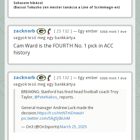
Sohasem hibázol.
(Bassui Tokusho zen mester tanácsa a Line of Scrimmage-en)
zacknorb
25 132
— Egy ember
több mint 1 éve
vagyok tesó meg egy bankkártya
Cam Ward is the FOURTH No. 1 pick in ACC
history
zacknorb
25 132
— Egy ember
több mint 1 éve
vagyok tesó meg egy bankkártya
BREAKING: Stanford has fired head football coach Troy
Taylor,
@PeteNakos_
reports.
General manager Andrew Luck made the
decision.
https://t.co/HnNTmDnwuH
pic.twitter.com/58g5jSkUvM
— On3 (@On3sports)
March 25, 2025