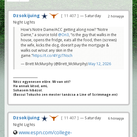
Dzsokijuing
11 407
— Saturday
2 hónapja
Night Lights
How's Notre Dame/ACC getting along now? “Notre
Dame,” a source told
@On3
, “is the guy that walks in the
house, opens the fridge, eats all the food, then (screws)
the wife, kicks the dog, doesn’t pay the mortgage &
walks out w/out any skin in the
game.”
https://t.co/4IYgzTNsch
— Brett McMurphy (@Brett_McMurphy)
May 12, 2026
Nézz egyenesen előre. Mi van ott?
Ha annak látod, ami,
Sohasem hibázol.
(Bassui Tokusho zen mester tanácsa a Line of Scrimmage-en)
Dzsokijuing
11 407
— Saturday
6 hónapja
Night Lights
www.espn.com/college-