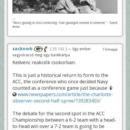
---
"Nincs igazság és nincs emberiség. Csak igazságok vannak és emberek."
- Szerb
Antal
zacknorb
25 132
— Egy ember
7 hónapja
vagyok tesó meg egy bankkártya
Kedvenc reakciók csokorban:
This is just a historical return to form to the
ACC, the conference who once decided Navy
counted as a conference game just because 🤷
www.newspapers.com/article/the-charlotte-
observer-second-half-spree/139283455/
The debate for the second spot in the ACC
Championship between a 6-2 team with a head-
to-head win over a 7-2 team is going to be