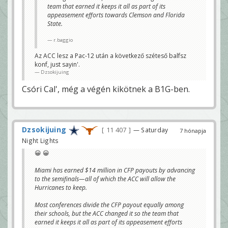
team that earned it keeps it all as part of its
appeasement efforts towards Clemson and Florida
State.
r.baggio
Az ACC lesz a Pac-12 után a következő széteső balfsz
konf, just sayin'.
Dzsokijuing
Csóri Cal', még a végén kikötnek a B1G-ben.
Dzsokijuing
11 407
— Saturday
7 hónapja
Night Lights
😀 😀
Miami has earned $14 million in CFP payouts by advancing
to the semifinals—all of which the ACC will allow the
Hurricanes to keep.
Most conferences divide the CFP payout equally among
their schools, but the ACC changed it so the team that
earned it keeps it all as part of its appeasement efforts