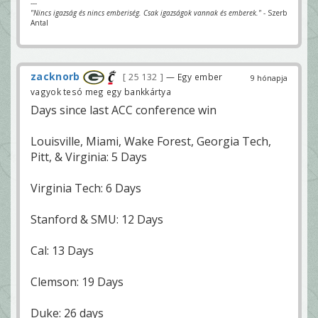
---
"Nincs igazság és nincs emberiség. Csak igazságok vannak és emberek."
- Szerb
Antal
zacknorb
25 132
— Egy ember
9 hónapja
vagyok tesó meg egy bankkártya
Days since last ACC conference win
Louisville, Miami, Wake Forest, Georgia Tech,
Pitt, & Virginia: 5 Days
Virginia Tech: 6 Days
Stanford & SMU: 12 Days
Cal: 13 Days
Clemson: 19 Days
Duke: 26 days