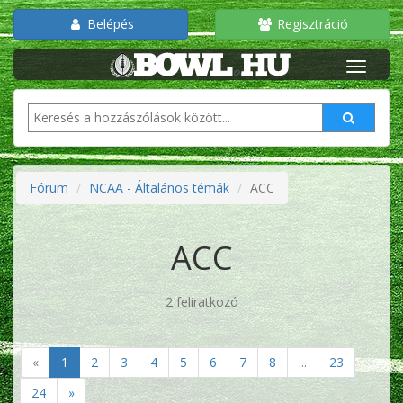
Belépés
Regisztráció
Fórum
NCAA - Általános témák
ACC
ACC
2 feliratkozó
«
1
2
3
4
5
6
7
8
...
23
24
»