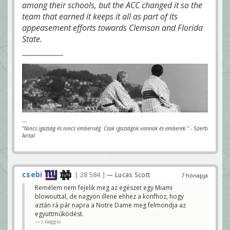
among their schools, but the ACC changed it so the
team that earned it keeps it all as part of its
appeasement efforts towards Clemson and Florida
State.
---
"Nincs igazság és nincs emberiség. Csak igazságok vannak és emberek."
- Szerb
Antal
csebi
28 584
— Lucas Scott
7 hónapja
Remélem nem fejelik meg az egészet egy Miami
blowouttal, de nagyon illene ehhez a konfhoz, hogy
aztán rá pár napra a Notre Dame meg felmondja az
együttműködést.
r.baggio