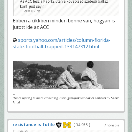
Az ACC lesz a Pac-12 után a következő széteső balfsz
konf, just sayin'.
Dzsokijuing
Ebben a cikkben minden benne van, hogyan is
jutott ide az ACC
sports.yahoo.com/articles/column-florida-
state-football-trapped-133147312.html
---
"Nincs igazság és nincs emberiség. Csak igazságok vannak és emberek."
- Szerb
Antal
resistance is futile
34 955
7 hónapja