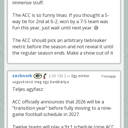
immense stuff.
The ACC is so funny lmao. If you thought a 5-
way tie for 2nd at 6-2, won by a 7-5 team was
fun this year, just wait until next year. 😅
The ACC should pick an arbitrary tiebreaker
metric before the season and not reveal it until
the regular season ends. Make a show out of it
zacknorb
25 132
— Egy ember
7 hónapja
vagyok tesó meg egy bankkártya
Teljes agyfasz:
ACC officially announces that 2026 will be a
"transition year" before fully moving to a nine-
game football schedule in 2027.
Twelve teams will play a 9+1 schedule (nine ACC