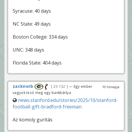
Syracuse: 40 days
NC State: 49 days
Boston College: 334 days
UNC: 348 days
Florida State: 404 days
zacknorb
25 132
— Egy ember
10 hónapja
vagyok tesó meg egy bankkártya
news.stanford.edu/stories/2025/10/stanford-
football-gift-bradford-freeman
Az komoly guritás