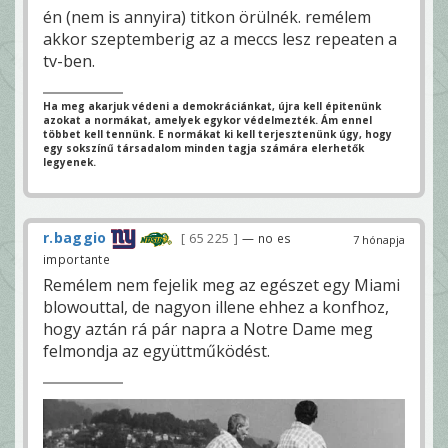
én (nem is annyira) titkon örülnék. remélem
akkor szeptemberig az a meccs lesz repeaten a
tv-ben.
Ha meg akarjuk védeni a demokráciánkat, újra kell épitenünk
azokat a normákat, amelyek egykor védelmezték. Ám ennel
többet kell tennünk. E normákat ki kell terjesztenünk úgy, hogy
egy sokszínű társadalom minden tagja számára elerhetők
legyenek.
r.baggio
65 225
— no es
7 hónapja
importante
Remélem nem fejelik meg az egészet egy Miami
blowouttal, de nagyon illene ehhez a konfhoz,
hogy aztán rá pár napra a Notre Dame meg
felmondja az együttműködést.