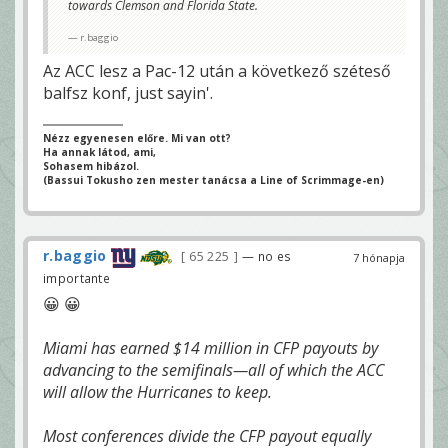
towards Clemson and Florida State.
r.baggio
Az ACC lesz a Pac-12 után a következő széteső
balfsz konf, just sayin'.
Nézz egyenesen előre. Mi van ott?
Ha annak látod, ami,
Sohasem hibázol.
(Bassui Tokusho zen mester tanácsa a Line of Scrimmage-en)
r.baggio
65 225
— no es
7 hónapja
importante
😀 😀
Miami has earned $14 million in CFP payouts by
advancing to the semifinals—all of which the ACC
will allow the Hurricanes to keep.
Most conferences divide the CFP payout equally