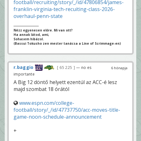
football/recruiting/story/_/id/47806854/james-
franklin-virginia-tech-recuiting-class-2026-
overhaul-penn-state
Nézz egyenesen előre. Mi van ott?
Ha annak látod, ami,
Sohasem hibázol.
(Bassui Tokusho zen mester tanácsa a Line of Scrimmage-en)
r.baggio
65 225
— no es
6 hónapja
importante
A Big 12 döntő helyett ezentúl az ACC-é lesz
majd szombat 18 órától
www.espn.com/college-
football/story/_/id/47737750/acc-moves-title-
game-noon-schedule-announcement
+