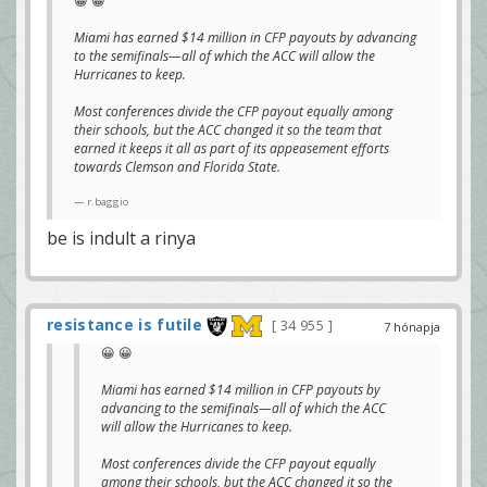
😀 😀
Miami has earned $14 million in CFP payouts by advancing
to the semifinals—all of which the ACC will allow the
Hurricanes to keep.
Most conferences divide the CFP payout equally among
their schools, but the ACC changed it so the team that
earned it keeps it all as part of its appeasement efforts
towards Clemson and Florida State.
r.baggio
be is indult a rinya
resistance is futile
34 955
7 hónapja
😀 😀
Miami has earned $14 million in CFP payouts by
advancing to the semifinals—all of which the ACC
will allow the Hurricanes to keep.
Most conferences divide the CFP payout equally
among their schools, but the ACC changed it so the