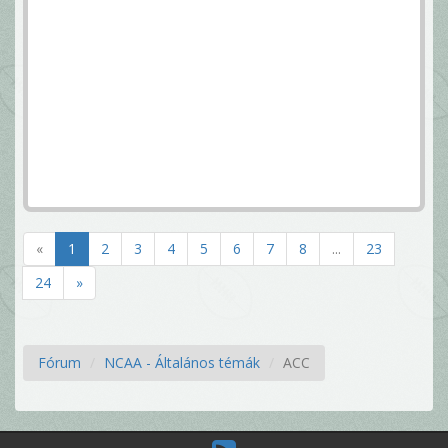
«
1
2
3
4
5
6
7
8
...
23
24
»
Fórum
NCAA - Általános témák
ACC