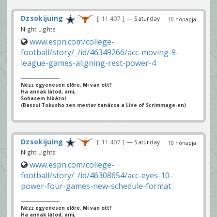
Dzsokijuing
11 407
— Saturday
10 hónapja
Night Lights
www.espn.com/college-
football/story/_/id/46349266/acc-moving-9-
league-games-aligning-rest-power-4
Nézz egyenesen előre. Mi van ott?
Ha annak látod, ami,
Sohasem hibázol.
(Bassui Tokusho zen mester tanácsa a Line of Scrimmage-en)
Dzsokijuing
11 407
— Saturday
10 hónapja
Night Lights
www.espn.com/college-
football/story/_/id/46308654/acc-eyes-10-
power-four-games-new-schedule-format
Nézz egyenesen előre. Mi van ott?
Ha annak látod, ami,