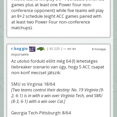
games plus at least one Power Four non-
conference opponent) while five teams will play
an 8+2 schedule (eight ACC games paired with
at least two Power Four non-conference
matchups).
r.baggio
65 225
— no es
8 hónapja
importante
Az utolsó forduló előtt még 64 (!) lehetséges
tiebreaker scenario van úgy, hogy 5 ACC csapat
non-konf meccset játszik:
SMU vs Virginia: 18/64
[Two teams control their destiny: No. 19 Virginia (9-
2, 6-1) is in with a win over Virginia Tech, and SMU
(8-3, 6-1) with a win over Cal.]
Georgia Tech-Pittsburgh: 8/64