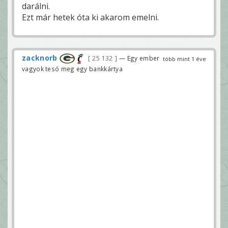
darálni.
Ezt már hetek óta ki akarom emelni.
zacknorb
25 132
— Egy ember
több mint 1 éve
vagyok tesó meg egy bankkártya