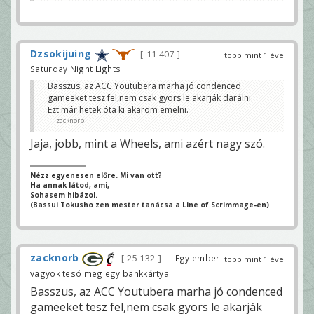
Dzsokijuing
11 407
—
több mint 1 éve
Saturday Night Lights
Basszus, az ACC Youtubera marha jó condenced
gameeket tesz fel,nem csak gyors le akarják darálni.
Ezt már hetek óta ki akarom emelni.
zacknorb
Jaja, jobb, mint a Wheels, ami azért nagy szó.
Nézz egyenesen előre. Mi van ott?
Ha annak látod, ami,
Sohasem hibázol.
(Bassui Tokusho zen mester tanácsa a Line of Scrimmage-en)
zacknorb
25 132
— Egy ember
több mint 1 éve
vagyok tesó meg egy bankkártya
Basszus, az ACC Youtubera marha jó condenced
gameeket tesz fel,nem csak gyors le akarják