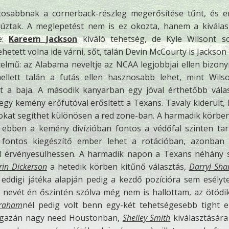
tosabbnak a cornerback-részleg megerősítése tűnt, és 
 húztak. A meglepetést nem is ez okozta, hanem a
kiválas
e:
Kareem Jackson
kiváló tehetség, de Kyle Wilsont s
ehetett volna ide várni, sőt, talán Devin McCourty is Jackson 
lmű: az Alabama neveltje az NCAA legjobbjai ellen bizonyí
llett talán a futás ellen hasznosabb lehet, mint Wils
 a baja. A második kanyarban egy jóval érthetőbb vála
gy kemény erőfutóval erősített a Texans. Tavaly kiderült,
okat segíthet különösen a red zone-ban. A harmadik körbe
ebben a kemény divízióban fontos a védőfal szinten tar
n fontos kiegészítő ember lehet a rotációban, azonba
ól érvényesülhessen. A harmadik napon a Texans néhány 
rin Dickerson
a hetedik körben kitűnő választás,
Darryl Sha
eddigi játéka alapján pedig a kezdő pozícióra sem esélyte
nevét én őszintén szólva még nem is hallottam, az ötödi
Graham
nél pedig volt benn egy-két tehetségesebb tight 
t igazán nagy need Houstonban,
Shelley Smith
kiválasztásár