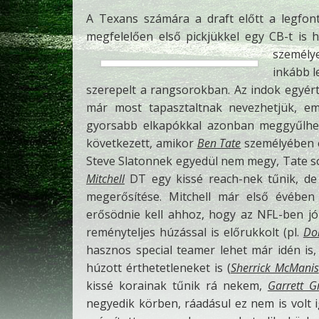
A Texans számára a draft előtt a legfon
megfelelően első pickjükkel egy CB-t is
személy
inkább l
szerepelt a rangsorokban. Az indok egyérte
már most tapasztaltnak nevezhetjük, eme
gyorsabb elkapókkal azonban meggyűlhet
következett, amikor
Ben Tate
személyében e
Steve Slatonnek egyedül nem megy, Tate s
Mitchell
DT egy kissé reach-nek tűnik, de 
megerősítése. Mitchell már első évébe
erősödnie kell ahhoz, hogy az NFL-ben j
reményteljes húzással is előrukkolt (pl.
Do
hasznos special teamer lehet már idén is, 
húzott érthetetleneket is (
Sherrick McManis
kissé korainak tűnik rá nekem,
Garrett 
negyedik körben, ráadásul ez nem is vol