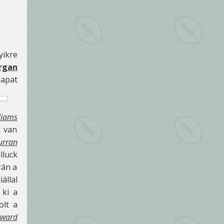
yikre
rgan
sapat
liams
l van
urran
lluck
rán a
állal
 ki a
olt a
oward