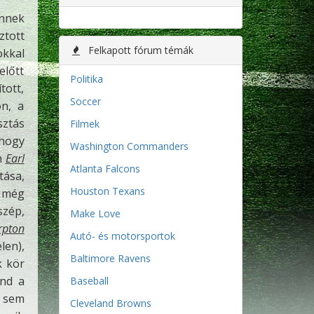
ennek
ztott
Felkapott fórum témák
okkal
előtt
Politika
tott,
Soccer
on, a
sztás
Filmek
 hogy
Washington Commanders
n
Earl
Atlanta Falcons
tása,
Houston Texans
n még
szép,
Make Love
rpton
Autó- és motorsportok
len),
Baltimore Ravens
k kör
end a
Baseball
a sem
Cleveland Browns