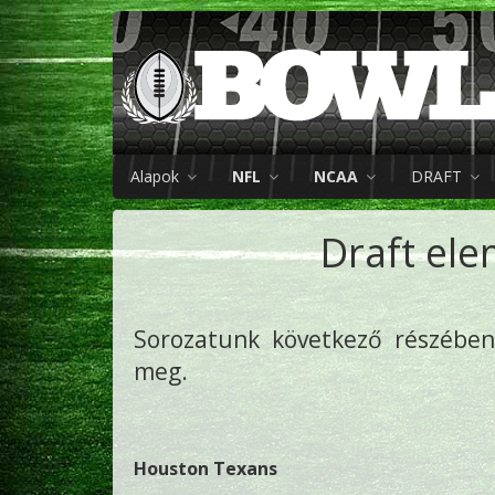
Alapok
NFL
NCAA
DRAFT
Draft ele
Sorozatunk következő részében 
meg.
Houston Texans