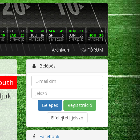
7
CHI
17
NE
28
SEA
41
DEN
33
PIT
6
NE
16
PHI
10
LAR
20
HOU
16
SF
6
BUF
30
HOU
30
LAC
3
SF
1:00
01/19 00:30
01/18 21:00
01/18 02:00
01/17 22:30
01/13 02:15
01/12 02:00
01/11 22:
Archívum
FÓRUM
Belépés
outh
ljuk
Regisztráció
Elfelejtett jelszó
Facebook