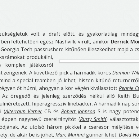
kségletük volt a draft előtt, és gyakorlatilag mindeg
rben feltehetően egész Nashville virult, amikor
Derrick Mo
 Georgia Tech passrushere kitűnően
illeszkedhet majd a c
ckszámokat produkálni,
s komplex játékosról
kat zengenek. A következő pick a harmadik körös
Damian Wil
mind a special teamben jó lehet, hiszen kitűnő returnerrő
szégyen őt húzni, ahogyan a kör végén kiválasztott
Rennie C
Az öregedő és jelenleg szerződés nélkül álló Keith Bu
lulméretezett, hiperagresszív linebacker. A harmadik nap so
i (
Alterraun Verner
CB és
Robert Johnson
S is nagy potenci
 éppen nagynevű csereirányítót (
Rusty Smith
) választottak
tódjának. Az utolsó három pickkel a cseresor mélyítése v
ty, de akár be is jöhet,
Marc Mariani
gunner lehet,
David H