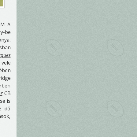
GM. A
ry-be
ánya,
isban
cques
 vele
tében
ridge
örben
er
CB
se is
z idő
ások,