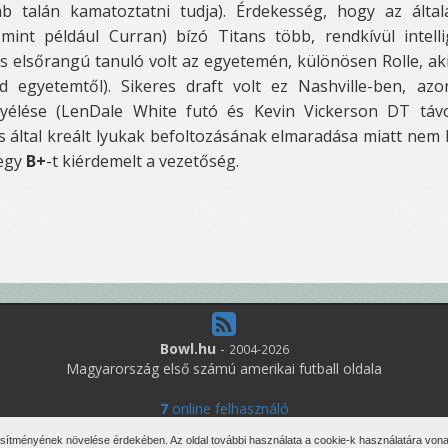
b talán kamatoztatni tudja). Érdekesség, hogy az álta
mint például Curran) bízó Titans több, rendkívül intell
d is elsőrangú tanuló volt az egyetemén, különösen Rolle, ak
d egyetemtől). Sikeres draft volt ez Nashville-ben, az
tyélése (LenDale White futó és Kevin Vickerson DT táv
 által kreált lyukak befoltozásának elmaradása miatt nem 
 egy
B+
-t kiérdemelt a vezetőség.
Bowl.hu
-
2004-2026
Magyarország első számú amerikai futball oldala
7
online felhasználó
den jog fenntartva. Írott anyagok újraközlése csak a szerző engedélyé
esítményének növelése érdekében. Az oldal további használata a cookie-k használatára vonat