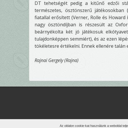
DT tehetségét pedig a kitűnő edzői stá
természetes, ösztönszerű játékosokban (
fiatallal erősített (Verner, Rolle és Howar
nagy ösztöndíjban is részesült az Oxfor
beárnyékolta két jó játékosuk elkótyave
tulajdonképpen semmiért), és az ezen lépés
tökéletesre értékelni. Ennek ellenére talán
Rajnai Gergely (Rajna)
Min
Az oldalon cookie-kat használunk a weboldal telj