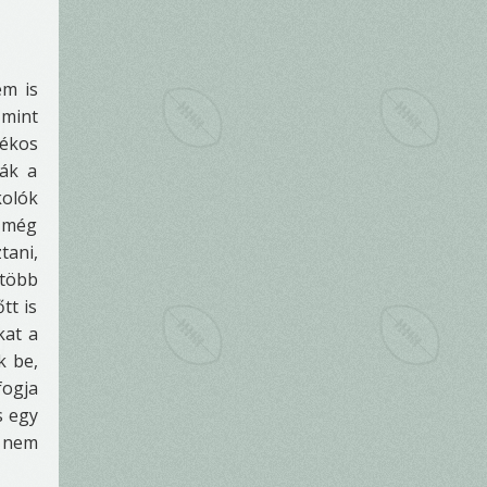
em is
 mint
tékos
ták a
kolók
n még
tani,
 több
tt is
kat a
k be,
fogja
s egy
a nem