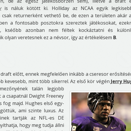
, de az egész játékosbörzén sem), illetve a draft e
y
is náluk kötött ki. Holliday az NCAA egyik legkiseb
 csak returnerként vethető be, de ezen a területen akár a
gében a fontosabb posztokra szereztek játékosokat, ezek
i, kséőbb azonban nem féltek kockáztatni és különl
 olyan veretesnek ez a névsor, így az értékelésem
B
.
 draft előtt, ennek megfelelően inkább a cseresor erősítésé
bb kevesebb, mint több sikerrel. Az első
kör végén
Jerry Hu
 mezőnyének talán legjobb
t a csapatnál Dwight Freeney
is fog majd. Hughes első egy-
öttük, ami szinte luxus. Az
sinek tartják az NFL-es DE
íthatja, hogy meg tudja állni