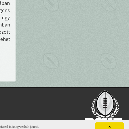
lában
igens
i egy
onban
ozott
lehet
vel.
kozó beleegyezését jelenti.
✖