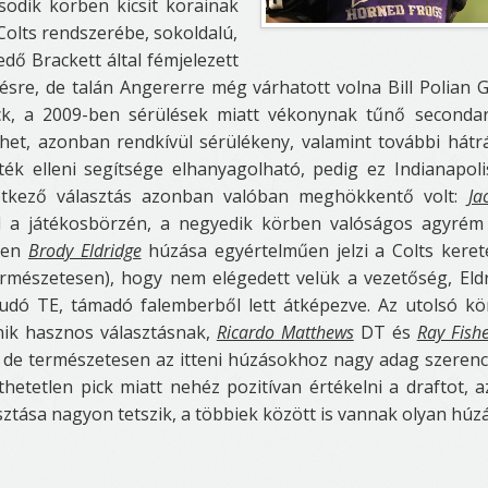
odik körben kicsit korainak
 Colts rendszerébe, sokoldalú,
edő Brackett által fémjelezett
tésre, de talán Angererre még várhatott volna Bill Polian 
ck, a 2009-ben sérülések miatt vékonynak tűnő seconda
het, azonban rendkívül sérülékeny, valamint további hátr
ték elleni segítsége elhanyagolható, pedig ez Indianapol
etkező választás azonban valóban meghökkentő volt:
Ja
l a játékosbörzén, a negyedik körben valóságos agyrém
rben
Brody Eldridge
húzása egyértelműen jelzi a Colts kere
ermészetesen), hogy nem elégedett velük a vezetőség, Eld
tudó TE, támadó falemberből lett átképezve. Az utolsó k
ik hasznos választásnak,
Ricardo Matthews
DT és
Ray Fish
, de természetesen az itteni húzásokhoz nagy adag szerenc
etetlen pick miatt nehéz pozitívan értékelni a draftot, a
asztása nagyon tetszik, a többiek között is vannak olyan húz