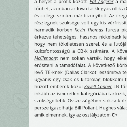
a helyét a profik között.
Pat Angerer
a más
tűnhet, azonban az Iowa tacklegyára illik a
és college szinten már bizonyított. Az öreg
részlegnek szüksége volt egy kis vérfrissí
harmadik körben
Kevin Thomas
furcsa pi
érkezve tehetséges, hasznos nickelback le
hogy nem tökéletesen szerel, és a futójá
kulcsfontosságú a CB-k számára. A köv
McClendon
t nem sokan várták, hogy elke
erősíteni a támadófalat. A következő kö
lévő TE-knek (Dallas Clarkot leszámítva t
ugyanis egy csak és kizárólag blokkolni 
húzott emberek közül
Kavell Conner
LB tűn
inkább az ismeretlen kategóriába tartozik
szükségeltetik. Összességében sok-sok érth
persze igazolhatja Bill Poliant. Hughes vál
amik elmennek, így az osztályzatom
C+
.