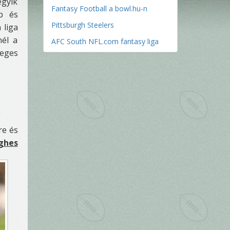
gyik
Fantasy Football a bowl.hu-n
b és
Pittsburgh Steelers
 liga
nél a
AFC South NFL.com fantasy liga
eges
re és
ghes