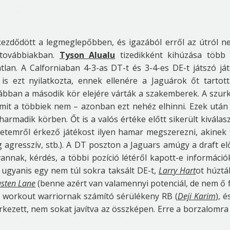
kezdődött a legmeglepőbben, és igazából erről az útról
n
 továbbiakban.
Tyson Alualu
tizedikként kihúzása több
an. A Calforniaban 4-3-as DT-t és 3-4-es DE-t játszó já
s ezt nyilatkozta, ennek ellenére a Jaguárok őt tartot
ábban a második kör elejére várták a szakemberek. A szur
 amit a többiek nem – azonban ezt nehéz elhinni. Ezek utá
armadik körben. Őt is a valós értéke előtt sikerült kiválasz
yetemről érkező játékost ilyen hamar megszerezni, akinek
 agresszív, stb.). A DT poszton a Jaguars amúgy a draft elő
nak, kérdés, a többi pozíció létéről kapott-e információ
 ugyanis egy nem túl sokra taksált DE-t,
Larry Hart
ot húztá
sten Lane
(benne azért van valamennyi potenciál, de nem ő 
y workout warriornak számító sérülékeny RB (
Deji Karim
), é
érkezett, nem sokat javítva az összképen. Erre a borzalomr