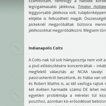
számítottam, nemhogy a hatodik körben
legizgalmasabb játékosa,
Trindon Hollida
leggyorsabb játékosa volt, tulajdonképpen
elitjébe is felküzdheti magát. Összessé
pickeknél megpróbáltak biztosra menn
játékosokkal megpróbálkozni. Mégsem tűnik
Indianapolis Colts
A Colts-nak túl sok hiányposztja nem volt a
a jövő előkészítésére koncentráltak – inká
megfelelő választás: az NCAA tavalyi
passrusheréről beszélünk, és hiába van ot
és Robert Mathis is, az idő vasfoga rajtuk 
két évében harmadik számú DE lehet mög
egyetlen problémája a méretei: túl kic
poszthoz, azonban kis erősödéssel bebizony