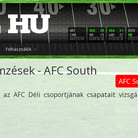
ARI
SEA
29
SEA
31
DEN
CAR
NE
13
LAR
27
NE
08/07 02:00
02/09 00:30
01/26 00:30
01/25 2
Felhasználók
mzések - AFC South
AFC S
az AFC Déli csoportjának csapatait vizsgá