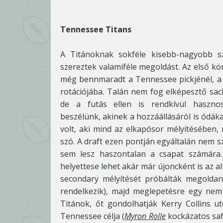
Tennessee Titans
A Titánoknak sokféle kisebb-nagyobb szü
szereztek valamiféle megoldást. Az első kö
még bennmaradt a Tennessee pickjénél, a
rotációjába. Talán nem fog elképesztő sa
de a futás ellen is rendkívül haszno
beszélünk, akinek a hozzáállásáról is ódá
volt, aki mind az elkapósor mélyítésében, 
szó. A draft ezen pontján egyáltalán nem 
sem lesz haszontalan a csapat számára. 
helyettese lehet akár már újoncként is az a
secondary mélyítését próbálták megoldan
rendelkezik), majd meglepetésre egy nem
Titánok, őt gondolhatják Kerry Collins u
Tennessee célja (
Myron Rolle
kockázatos safe