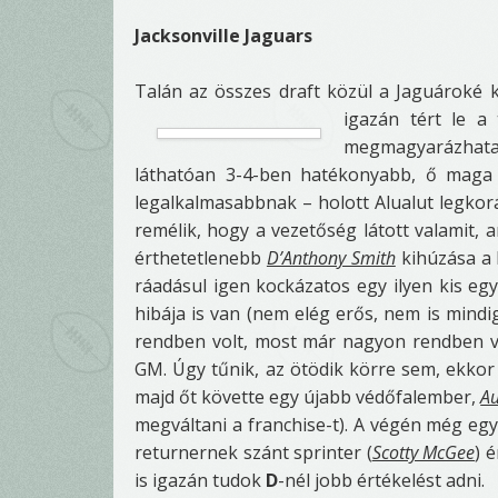
Jacksonville Jaguars
Talán az összes draft közül a Jaguároké 
igazán tért le a
megmagyarázhatatl
láthatóan 3-4-ben hatékonyabb, ő maga i
legalkalmasabbnak – holott Alualut legkor
remélik, hogy a vezetőség látott valamit,
érthetetlenebb
D’Anthony Smith
kihúzása a h
ráadásul igen kockázatos egy ilyen kis eg
hibája is van (nem elég erős, nem is mindig
rendben volt, most már nagyon rendben van
GM. Úgy tűnik, az ötödik körre sem, ekkor
majd őt követte egy újabb védőfalember,
Au
megváltani a franchise-t). A végén még eg
returnernek szánt sprinter (
Scotty McGee
) 
is igazán tudok
D
-nél jobb értékelést adni.