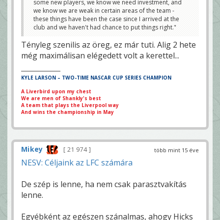
some new players, we know we need investment, and
we know we are weak in certain areas of the team -
these things have been the case since I arrived at the
club and we haven't had chance to put things right."
Tényleg szenilis az öreg, ez már tuti. Alig 2 hete
még maximálisan elégedett volt a kerettel...
KYLE LARSON – TWO-TIME NASCAR CUP SERIES CHAMPION
A Liverbird upon my chest
We are men of Shankly's best
A team that plays the Liverpool way
And wins the championship in May
Mikey
21 974
több mint 15 éve
NESV: Céljaink az LFC számára
De szép is lenne, ha nem csak parasztvakítás
lenne.
Egyébként az egészen szánalmas, ahogy Hicks