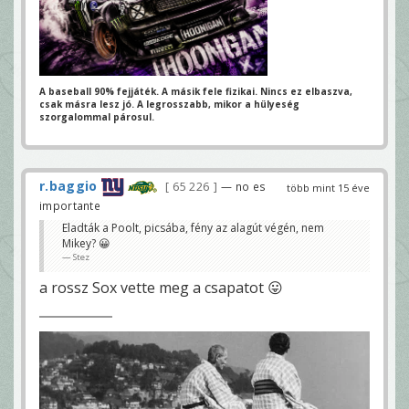
A baseball 90% fejjáték. A másik fele fizikai.
Nincs ez elbaszva,
csak másra lesz jó.
A legrosszabb, mikor a hülyeség
szorgalommal párosul.
r.baggio
65 226
— no es
több mint 15 éve
importante
Eladták a Poolt, picsába, fény az alagút végén, nem
Mikey? 😀
Stez
a rossz Sox vette meg a csapatot 😛