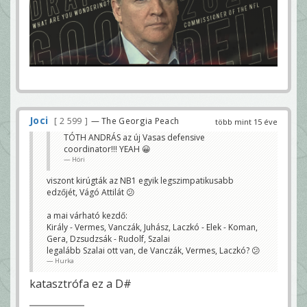
Joci
2 599
— The Georgia Peach
több mint 15 éve
TÓTH ANDRÁS az új Vasas defensive
coordinator!!! YEAH 😀
Höri
viszont kirúgták az NB1 egyik legszimpatikusabb
edzőjét, Vágó Attilát 😕
a mai várható kezdő:
Király - Vermes, Vanczák, Juhász, Laczkó - Elek - Koman,
Gera, Dzsudzsák - Rudolf, Szalai
legalább Szalai ott van, de Vanczák, Vermes, Laczkó? 😕
Hurka
katasztrófa ez a D#