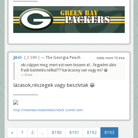
Joci
2 599
— The Georgia Peach
több mint 15 éve
vki csípjen meg, mert ezt nem hiszem el... fegyelmi ülés
fradi büntetés nélkül??? karácsony van vagy mi? 😀
Divat
lázasok,részegek vagy beszívtak 😀
http://imsomeanimakemedicinesick.tumblr.com/
«
1
2
...
8190
8191
8192
8193