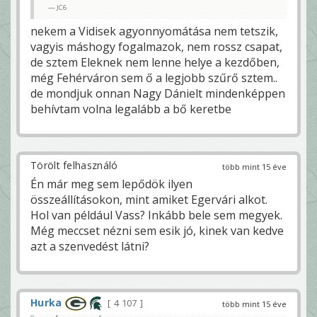
JC6
nekem a Vidisek agyonnyomátása nem tetszik,
vagyis máshogy fogalmazok, nem rossz csapat,
de sztem Eleknek nem lenne helye a kezdőben,
még Fehérváron sem ő a legjobb szűrő sztem..
de mondjuk onnan Nagy Dánielt mindenképpen
behívtam volna legalább a bő keretbe
Törölt felhasználó
több mint 15 éve
Én már meg sem lepődök ilyen
összeállításokon, mint amiket Egervári alkot.
Hol van például Vass? Inkább bele sem megyek.
Még meccset nézni sem esik jó, kinek van kedve
azt a szenvedést látni?
Hurka
4 107
több mint 15 éve