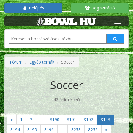
Belépés
Regisztráció
Fórum
Egyéb témák
Soccer
Soccer
42 feliratkozó
«
1
2
...
8190
8191
8192
8193
8194
8195
8196
...
8258
8259
»