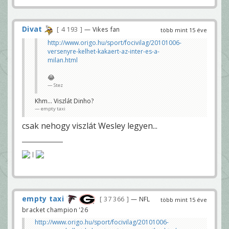
Divat
4 193
— Vikes fan
több mint 15 éve
http://www.origo.hu/sport/focivilag/20101006-
versenyre-kelhet-kakaert-az-inter-es-a-
milan.html
😂
Stez
Khm... Viszlát Dinho?
empty taxi
csak nehogy viszlát Wesley legyen...
|
empty taxi
37 366
— NFL
több mint 15 éve
bracket champion '26
http://www.origo.hu/sport/focivilag/20101006-