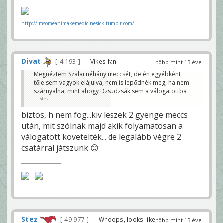
http://imsomeanimakemedicinesick.tumblr.com/
Divat
4 193
— Vikes fan
több mint 15 éve
Megnéztem Szalai néhány meccsét, de én egyébként
tőle sem vagyok elájulva, nem is lepődnék meg, ha nem
szárnyalna, mint ahogy Dzsudzsák sem a válogatottba
Stez
biztos, h nem fog...kiv leszek 2 gyenge meccs
után, mit szólnak majd akik folyamatosan a
válogatott követelték... de legalább végre 2
csatárral játszunk 😊
|
Stez
49 977
— Whoops, looks like
több mint 15 éve