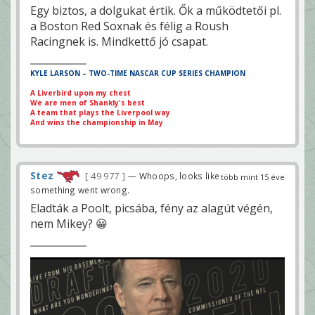
Egy biztos, a dolgukat értik. Ők a működtetői pl.
a Boston Red Soxnak és félig a Roush
Racingnek is. Mindkettő jó csapat.
KYLE LARSON – TWO-TIME NASCAR CUP SERIES CHAMPION
A Liverbird upon my chest
We are men of Shankly's best
A team that plays the Liverpool way
And wins the championship in May
Stez
49 977
— Whoops, looks like
több mint 15 éve
something went wrong.
Eladták a Poolt, picsába, fény az alagút végén,
nem Mikey? 😀