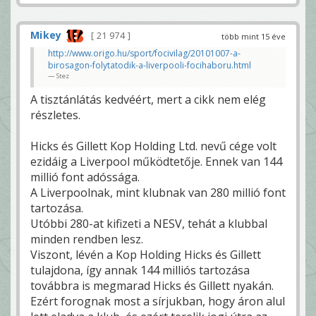
Mikey
21 974
több mint 15 éve
http://www.origo.hu/sport/focivilag/20101007-a-
birosagon-folytatodik-a-liverpooli-focihaboru.html
Stez
A tisztánlátás kedvéért, mert a cikk nem elég
részletes.
Hicks és Gillett Kop Holding Ltd. nevű cége volt
ezidáig a Liverpool működtetője. Ennek van 144
millió font adóssága.
A Liverpoolnak, mint klubnak van 280 millió font
tartozása.
Utóbbi 280-at kifizeti a NESV, tehát a klubbal
minden rendben lesz.
Viszont, lévén a Kop Holding Hicks és Gillett
tulajdona, így annak 144 milliós tartozása
továbbra is megmarad Hicks és Gillett nyakán.
Ezért forognak most a sírjukban, hogy áron alul