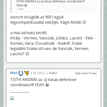
TÓTH ANDRÁS az új Vasas defensive coordinator!!!
YEAH 😀
Höri
viszont kirúgták az NB1 egyik
legszimpatikusabb edzőjét, Vágó Attilát 😕
a mai várható kezdő:
Király - Vermes, Vanczák, Juhász, Laczkó - Elek -
Koman, Gera, Dzsudzsák - Rudolf, Szalai
legalább Szalai ott van, de Vanczák, Vermes,
Laczkó? 😕
Höri
32 136
— bútor
több mint 15 éve
TÓTH ANDRÁS az új Vasas defensive
coordinator!!! YEAH 😀