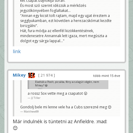
két csapat bajnokija során.
És most szó szerint idézzük a mérkőzés
jegyzőkönyvében foglaltakat...
"Annan egy kicsit tolt rajtam, majd egy ujjat éreztem a
segglyukamban, ezt követően a herezacskómat kezdte
birizgálni".
Hát, fura módja az ellenfél kizökkentésének,
mindenesetre Annannak lett igaza, mert megúszta a
dolgot egy sárga lappal..."
link
Mikey
21 974
több mint 15 éve
Eladták a Poolt, picsába, fény az alagút végén, nem
Mikey? 😀
Stez
a rossz Sox vette meg a csapatot 😛
JJ Tiller
Gondolj bele mi lenne vele ha a Cubs szerezné meg 😊
Matthew99
Már indulnék is tüntetni az Anfieldre. :mad:
😊