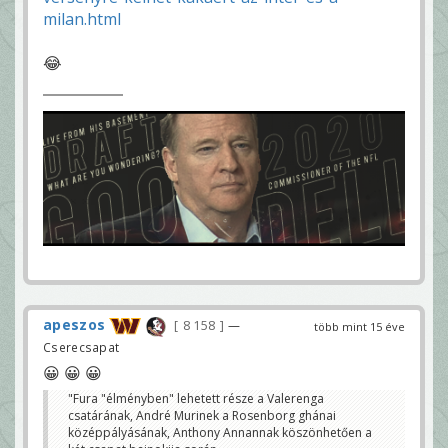
milan.html
😂
apeszos
8 158
—
több mint 15 éve
Cserecsapat
😀 😀 😀
"Fura "élményben" lehetett része a Valerenga
csatárának, André Murinek a Rosenborg ghánai
középpályásának, Anthony Annannak köszönhetően a