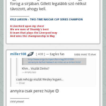
forog a sírjában. Gillett legalább szó nélkül
távozott, ahogy kell.
KYLE LARSON – TWO-TIME NASCAR CUP SERIES CHAMPION
A Liverbird upon my chest
We are men of Shankly's best
A team that plays the Liverpool way
And wins the championship in May
miller108
408
— Eagles fan
több mint 15 éve
http://www.origo.hu/sport/focivilag/20101006-
versenyre-kelhet-kakaert-az-inter-es-a-milan.html
😂
Khm... Viszlát Dinho?
Stez
empty taxi
csak nehogy viszlát Wesley legyen...
Divat
annyira csak perez hülye 😊
child please!