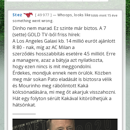
Stez
49 977
— Whoops, looks like
több mint 15 éve
something went wrong.
Dinho nem marad. Ez szinte már biztos. A 7
(sette) GOLD TV-ből friss hírek:
A Los Angeles Galaxi kb. 14 millió eurót ajánlott
R 80 - nak, míg az AC Milan a
szerződés hosszabbítás esetére 4.5 milliót. Erre
a managere, azaz a bátyja azt nyilatkozta,
hogy ezen nincs is mit meggondolni.
Érdekes, mondjuk ennek nem örülök. Közben
meg már sokan Pato eladását is biztosra vélik
és Mourinho meg rábólintott Kaká
kölcsönadására, mi meg őt akarjuk visszahozni.
Hát egy folyton sérült Kakával kitörölhetjük a
hátsónkat.