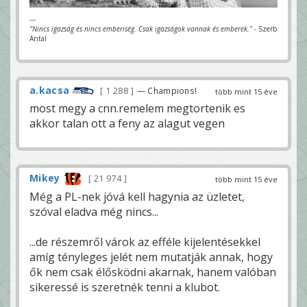
---
"Nincs igazság és nincs emberiség. Csak igazságok vannak és emberek."
- Szerb
Antal
a.kacsa
1 288
— Champions!
több mint 15 éve
most megy a cnn.remelem megtortenik es
akkor talan ott a feny az alagut vegen
Mikey
21 974
több mint 15 éve
Még a PL-nek jóvá kell hagynia az üzletet,
szóval eladva még nincs...
...de részemről várok az efféle kijelentésekkel
amíg tényleges jelét nem mutatják annak, hogy
ők nem csak élősködni akarnak, hanem valóban
sikeressé is szeretnék tenni a klubot.