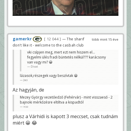
gamerkr
12 044
— The sharif
több mint 15 éve
don't like it - welcome to the casbah club
vki csípjen meg, mert ezt nem hiszem el...
fegyelmi ülés fradi büntetés nélkül??? karácsony
van vagy mi? 😀
Divat
lázasok,részegek vagy beszívtak 😀
Joci
Az hagyján, de
Mezey György vezetőedző (Fehérvár) - mint visszaeső - 2
bajnoki mérkőzésre eltiltva a kispadtól
nso
plusz a Várhidi is kapott 3 meccset, csak tudnám
miért 😀 😂