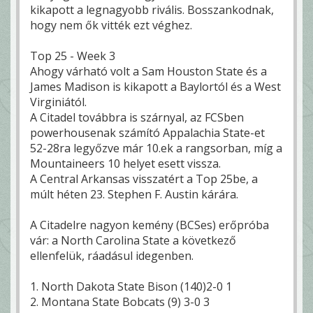
kikapott a legnagyobb rivális. Bosszankodnak,
hogy nem ők vitték ezt véghez.
Top 25 - Week 3
Ahogy várható volt a Sam Houston State és a
James Madison is kikapott a Baylortól és a West
Virginiától.
A Citadel továbbra is szárnyal, az FCSben
powerhousenak számító Appalachia State-et
52-28ra legyőzve már 10.ek a rangsorban, míg a
Mountaineers 10 helyet esett vissza.
A Central Arkansas visszatért a Top 25be, a
múlt héten 23. Stephen F. Austin kárára.
A Citadelre nagyon kemény (BCSes) erőpróba
vár: a North Carolina State a következő
ellenfelük, ráadásul idegenben.
1. North Dakota State Bison (140)2-0 1
2. Montana State Bobcats (9) 3-0 3