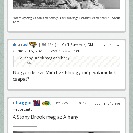
---
"Nincs igazság és nincs emberiség. Csak igazságok vannak és emberek."
- Szerb
Antal
iktriad
86 484
— GoT Survivor, GM
több mint 13 éve
Game 2018, NBA Fantasy 2020 winner
A Stony Brook meg az Albany
jjncaa
Nagyon köszi. Miért 2? Elmegy még valamelyik
csapat?
r.baggio
65 225
— no es
több mint 13 éve
importante
A Stony Brook meg az Albany