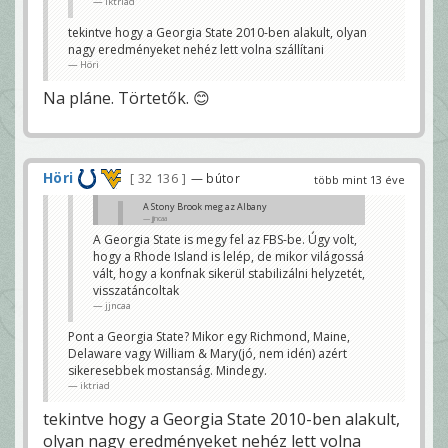
iktriad
A Georgia State is megy fel az FBS-be. Úgy volt, hogy
a Rhode Island is lelép, de mikor világossá vált, hogy
tekintve hogy a Georgia State 2010-ben alakult, olyan
a konfnak sikerül stabilizálni helyzetét,
visszatáncoltak
nagy eredményeket nehéz lett volna szállítani
jjncaa
Höri
Na pláne. Törtetők. 😊
Höri
32 136
— bútor
több mint 13 éve
A Stony Brook meg az Albany
jjncaa
A Georgia State is megy fel az FBS-be. Úgy volt,
Nagyon köszi. Miért 2? Elmegy még valamelyik
hogy a Rhode Island is lelép, de mikor világossá
csapat?
iktriad
vált, hogy a konfnak sikerül stabilizálni helyzetét,
visszatáncoltak
jjncaa
Pont a Georgia State? Mikor egy Richmond, Maine,
Delaware vagy William & Mary(jó, nem idén) azért
sikeresebbek mostanság. Mindegy.
iktriad
tekintve hogy a Georgia State 2010-ben alakult,
olyan nagy eredményeket nehéz lett volna