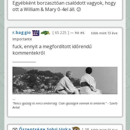
Egyébként borzasztóan csalódott vagyok, hogy
ott a William & Mary 0-4el áll. 😕
r.baggio
65 225
— no es
több mint 13 éve
importante
fuck, ennyit a megfordított időrendű
kommentekről
---
"Nincs igazság és nincs emberiség. Csak igazságok vannak és emberek."
- Szerb
Antal
Őszentsége Sobri Jóska
38
több mint 13 éve