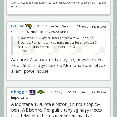
"Nincs igazság és nincs emberiség. Csak igazságok vannak és emberek."
- Szerb
Antal
iktriad
86 484
— GoT Survivor, GM
több mint 13 éve
Game 2018, NBA Fantasy 2020 winner
A Montana 1998 óta először
(!) nincs a top25-ben... A
Bison vs. Penguins tényleg nagy meccs lesz, felvételről
biztos megnézem majd az espn3-on 😊
jjncaa
Az durva. A sorozatuk is, meg az, hogy kiestek a
Top 25ből is. Úgy látszik a Montana State lett az
állami powerhouse.
r.baggio
65 225
— no es
több mint 13 éve
importante
A Montana 1998 óta először (!) nincs a top25-
ben... A Bison vs. Penguins tényleg nagy meccs
lesz, felvételről biztos megnézem majd az