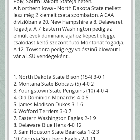
Poly, South Dakota State)a héten.
A Northern Iowa - North Dakota State mellett
lesz még 2 kiemelt csata szombaton. A CAA
divízióban a 20. New Hampshire a 8. Delawaret
fogadja. A 7. Eastern Washington pedig az
elmúlt évek dominanciájához képest eléggé
csalódást keltő szezont futó Montanát fogadja.
A 12. Towsonra pedig egy valószínű blowout L
vár a LSU vendégeként...
1. North Dakota State Bison (154) 3-0 1
2. Montana State Bobcats (5) 4-0 2
3. Youngstown State Penguins (10) 4-0 4
4. Old Dominion Monarchs 4-0 5
5. James Madison Dukes 3-1 6
6. Wofford Terriers 3-0 7
7. Eastern Washington Eagles 2-1 9
8. Delaware Blue Hens 4-0 12
9. Sam Houston State Bearkats 1-2 3
10. Georgia Southern Eagles 2-1 11