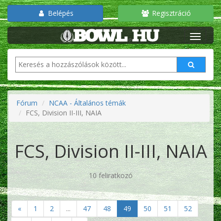
Belépés
Regisztráció
Fórum
NCAA - Általános témák
FCS, Division II-III, NAIA
FCS, Division II-III, NAIA
10 feliratkozó
«
1
2
...
47
48
49
50
51
52