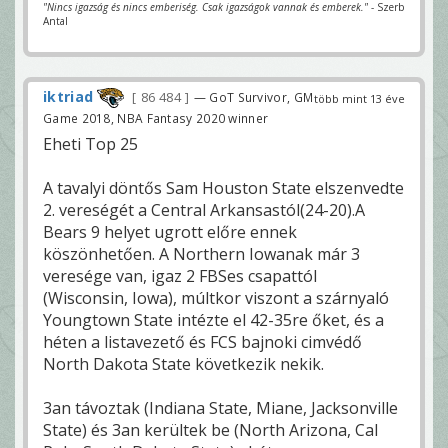
"Nincs igazság és nincs emberiség. Csak igazságok vannak és emberek."
- Szerb
Antal
iktriad
86 484
— GoT Survivor, GM
több mint 13 éve
Game 2018, NBA Fantasy 2020 winner
Eheti Top 25
A tavalyi döntős Sam Houston State elszenvedte
2. vereségét a Central Arkansastól(24-20).A
Bears 9 helyet ugrott előre ennek
köszönhetően. A Northern Iowanak már 3
veresége van, igaz 2 FBSes csapattól
(Wisconsin, Iowa), múltkor viszont a szárnyaló
Youngtown State intézte el 42-35re őket, és a
héten a listavezető és FCS bajnoki cimvédő
North Dakota State következik nekik.
3an távoztak (Indiana State, Miane, Jacksonville
State) és 3an kerültek be (North Arizona, Cal