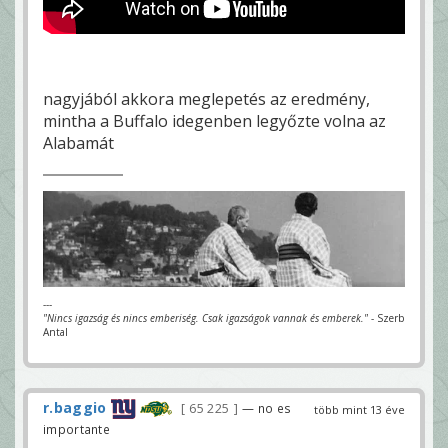
nagyjából akkora meglepetés az eredmény,
mintha a Buffalo idegenben legyőzte volna az
Alabamát
---
"Nincs igazság és nincs emberiség. Csak igazságok vannak és emberek."
- Szerb
Antal
r.baggio
65 225
— no es
több mint 13 éve
importante