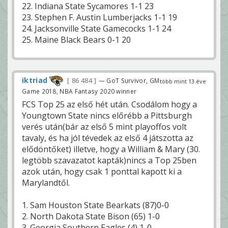
22. Indiana State Sycamores 1-1 23
23. Stephen F. Austin Lumberjacks 1-1 19
24. Jacksonville State Gamecocks 1-1 24
25. Maine Black Bears 0-1 20
iktriad
86 484
— GoT Survivor, GM
több mint 13 éve
Game 2018, NBA Fantasy 2020 winner
FCS Top 25 az első hét után. Csodálom hogy a
Youngtown State nincs előrébb a Pittsburgh
verés után(bár az első 5 mint playoffos volt
tavaly, és ha jól tévedek az első 4 játszotta az
elődöntőket) illetve, hogy a William & Mary (30.
legtöbb szavazatot kapták)nincs a Top 25ben
azok után, hogy csak 1 ponttal kapott ki a
Marylandtől.
1. Sam Houston State Bearkats (87)0-0
2. North Dakota State Bison (65) 1-0
3. Georgia Southern Eagles (4) 1-0