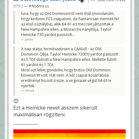
070
— #NoStress
fura, hogy az Old Dominionról nem írtál (mondanám,
hogy kedvenc FCS csapatom, de hamarosan mennek fel
az első osztályba), akik 64-61-es meccset játszottak a
New Hampshire ellen, a Monarchs irányítója, Taylor
Heinicke 730 yardot passzolt...
jjncaa
A nap statja, természetesen a CAAből - az Old
Dominion QBja, Taylor Heinicke 730(!!!) yardot passzolt
és 5 TDt dobott a New Hampshire ellen. Mellette futott
61 yardot és 1 TDt.
Most azt lehet gondolni, hogy biztos Old Dominion
blowout W volt. Hát nem. A két csapat kosárlabda
eredményt hozott össze, a virginiaiak végül 64-61re
nyertek.
iktriad
😊
Ezt a Heinicke nevet asszem sikerült
maximálisan rögzíteni.