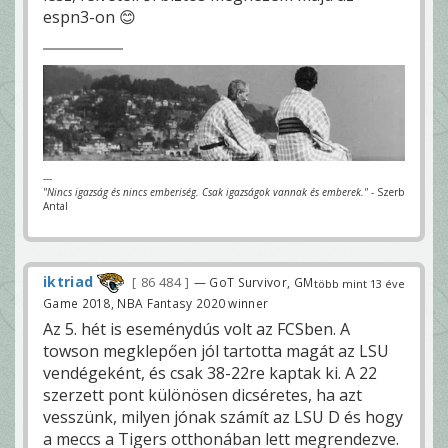
espn3-on 😊
---
"Nincs igazság és nincs emberiség. Csak igazságok vannak és emberek."
- Szerb
Antal
iktriad
86 484
— GoT Survivor, GM
több mint 13 éve
Game 2018, NBA Fantasy 2020 winner
Az 5. hét is eseménydús volt az FCSben. A
towson megklepően jól tartotta magát az LSU
vendégeként, és csak 38-22re kaptak ki. A 22
szerzett pont különösen dicséretes, ha azt
vesszünk, milyen jónak számít az LSU D és hogy
a meccs a Tigers otthonában lett megrendezve.