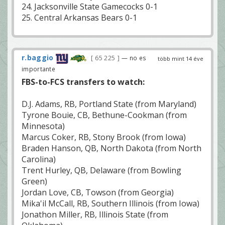
24. Jacksonville State Gamecocks 0-1
25. Central Arkansas Bears 0-1
r.baggio
65 225
— no es
több mint 14 éve
importante
FBS-to-FCS transfers to watch:
D.J. Adams, RB, Portland State (from Maryland)
Tyrone Bouie, CB, Bethune-Cookman (from
Minnesota)
Marcus Coker, RB, Stony Brook (from Iowa)
Braden Hanson, QB, North Dakota (from North
Carolina)
Trent Hurley, QB, Delaware (from Bowling
Green)
Jordan Love, CB, Towson (from Georgia)
Mika'il McCall, RB, Southern Illinois (from Iowa)
Jonathon Miller, RB, Illinois State (from