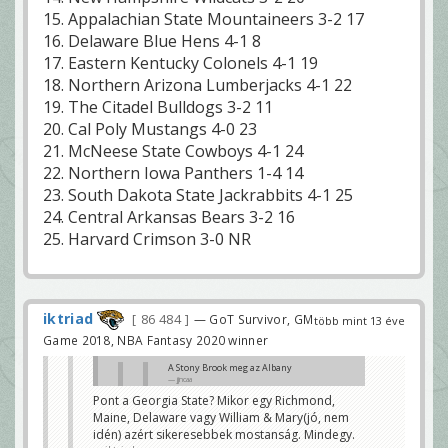
15. Appalachian State Mountaineers 3-2 17
16. Delaware Blue Hens 4-1 8
17. Eastern Kentucky Colonels 4-1 19
18. Northern Arizona Lumberjacks 4-1 22
19. The Citadel Bulldogs 3-2 11
20. Cal Poly Mustangs 4-0 23
21. McNeese State Cowboys 4-1 24
22. Northern Iowa Panthers 1-4 14
23. South Dakota State Jackrabbits 4-1 25
24. Central Arkansas Bears 3-2 16
25. Harvard Crimson 3-0 NR
iktriad
86 484
— GoT Survivor, GM
több mint 13 éve
Game 2018, NBA Fantasy 2020 winner
A Stony Brook meg az Albany
jjncaa
Pont a Georgia State? Mikor egy Richmond,
Nagyon köszi. Miért 2? Elmegy még
Maine, Delaware vagy William & Mary(jó, nem
valamelyik csapat?
iktriad
idén) azért sikeresebbek mostanság. Mindegy.