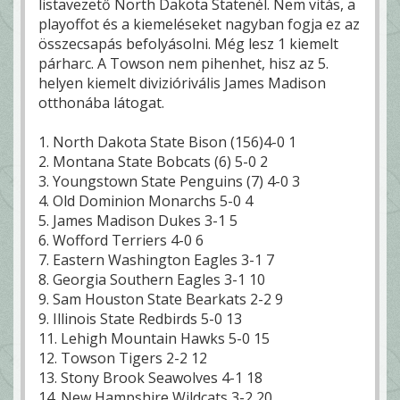
listavezető North Dakota Statenél. Nem vitás, a
playoffot és a kiemeléseket nagyban fogja ez az
összecsapás befolyásolni. Még lesz 1 kiemelt
párharc. A Towson nem pihenhet, hisz az 5.
helyen kiemelt diviziórivális James Madison
otthonába látogat.
1. North Dakota State Bison (156)4-0 1
2. Montana State Bobcats (6) 5-0 2
3. Youngstown State Penguins (7) 4-0 3
4. Old Dominion Monarchs 5-0 4
5. James Madison Dukes 3-1 5
6. Wofford Terriers 4-0 6
7. Eastern Washington Eagles 3-1 7
8. Georgia Southern Eagles 3-1 10
9. Sam Houston State Bearkats 2-2 9
9. Illinois State Redbirds 5-0 13
11. Lehigh Mountain Hawks 5-0 15
12. Towson Tigers 2-2 12
13. Stony Brook Seawolves 4-1 18
14. New Hampshire Wildcats 3-2 20