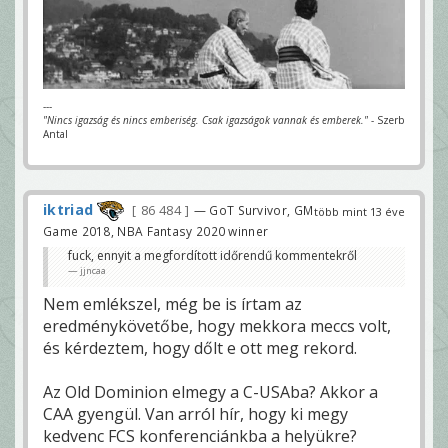
---
"Nincs igazság és nincs emberiség. Csak igazságok vannak és emberek."
- Szerb
Antal
iktriad
86 484
— GoT Survivor, GM
több mint 13 éve
Game 2018, NBA Fantasy 2020 winner
fuck, ennyit a megfordított időrendű kommentekről
jjncaa
Nem emlékszel, még be is írtam az
eredménykövetőbe, hogy mekkora meccs volt,
és kérdeztem, hogy dőlt e ott meg rekord.
Az Old Dominion elmegy a C-USAba? Akkor a
CAA gyengül. Van arról hír, hogy ki megy
kedvenc FCS konferenciánkba a helyükre?