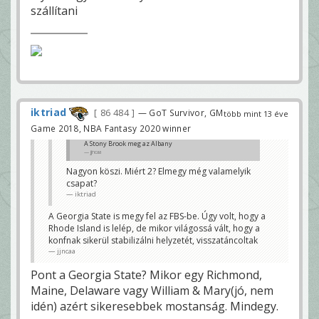
szállítani
iktriad
86 484
— GoT Survivor, GM
több mint 13 éve
Game 2018, NBA Fantasy 2020 winner
A Stony Brook meg az Albany
jjncaa
Nagyon köszi. Miért 2? Elmegy még valamelyik
csapat?
iktriad
A Georgia State is megy fel az FBS-be. Úgy volt, hogy a
Rhode Island is lelép, de mikor világossá vált, hogy a
konfnak sikerül stabilizálni helyzetét, visszatáncoltak
jjncaa
Pont a Georgia State? Mikor egy Richmond,
Maine, Delaware vagy William & Mary(jó, nem
idén) azért sikeresebbek mostanság. Mindegy.