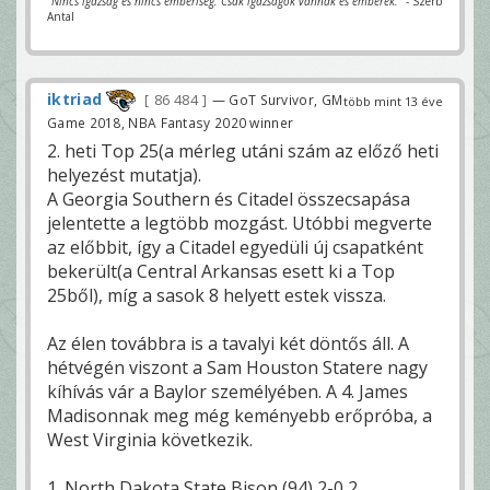
"Nincs igazság és nincs emberiség. Csak igazságok vannak és emberek."
- Szerb
Antal
iktriad
86 484
— GoT Survivor, GM
több mint 13 éve
Game 2018, NBA Fantasy 2020 winner
2. heti Top 25(a mérleg utáni szám az előző heti
helyezést mutatja).
A Georgia Southern és Citadel összecsapása
jelentette a legtöbb mozgást. Utóbbi megverte
az előbbit, így a Citadel egyedüli új csapatként
bekerült(a Central Arkansas esett ki a Top
25ből), míg a sasok 8 helyett estek vissza.
Az élen továbbra is a tavalyi két döntős áll. A
hétvégén viszont a Sam Houston Statere nagy
kíhívás vár a Baylor személyében. A 4. James
Madisonnak meg még keményebb erőpróba, a
West Virginia következik.
1. North Dakota State Bison (94) 2-0 2