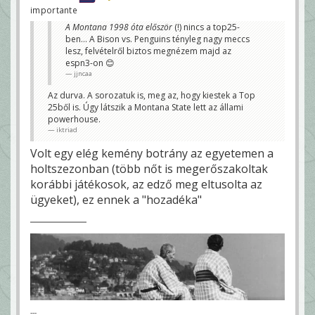
importante
A Montana 1998 óta először
(!) nincs a top25-
ben... A Bison vs. Penguins tényleg nagy meccs
lesz, felvételről biztos megnézem majd az
espn3-on 😊
jjncaa
Az durva. A sorozatuk is, meg az, hogy kiestek a Top
25ből is. Úgy látszik a Montana State lett az állami
powerhouse.
iktriad
Volt egy elég kemény botrány az egyetemen a
holtszezonban (több nőt is megerőszakoltak
korábbi játékosok, az edző meg eltusolta az
ügyeket), ez ennek a "hozadéka"
---