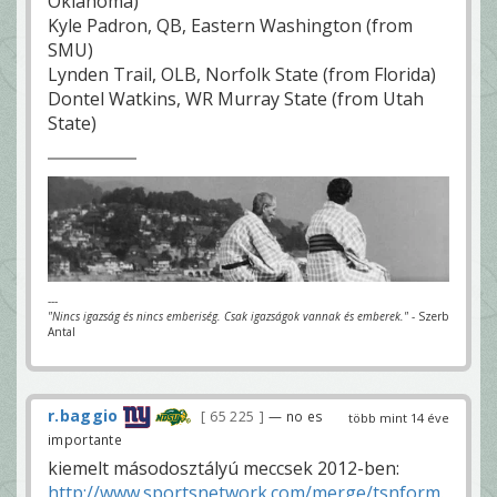
Oklahoma)
Kyle Padron, QB, Eastern Washington (from
SMU)
Lynden Trail, OLB, Norfolk State (from Florida)
Dontel Watkins, WR Murray State (from Utah
State)
---
"Nincs igazság és nincs emberiség. Csak igazságok vannak és emberek."
- Szerb
Antal
r.baggio
65 225
— no es
több mint 14 éve
importante
kiemelt másodosztályú meccsek 2012-ben:
http://www.sportsnetwork.com/merge/tsnform.