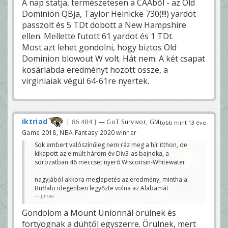
A nap statja, természetesen a CAAből - az Old
Dominion QBja, Taylor Heinicke 730(!!!) yardot
passzolt és 5 TDt dobott a New Hampshire
ellen. Mellette futott 61 yardot és 1 TDt.
Most azt lehet gondolni, hogy biztos Old
Dominion blowout W volt. Hát nem. A két csapat
kosárlabda eredményt hozott össze, a
virginiaiak végül 64-61re nyertek.
iktriad
86 484
— GoT Survivor, GM
több mint 13 éve
Game 2018, NBA Fantasy 2020 winner
Sok embert valószínűleg nem ráz meg a hír itthon, de
kikapott az elmúlt három év Div3-as bajnoka, a
sorozatban 46 meccset nyerő Wisconsin-Whitewater
nagyjából akkora meglepetés az eredmény, mintha a
Buffalo idegenben legyőzte volna az Alabamát
jjncaa
Gondolom a Mount Unionnál örülnek és
fortyognak a dühtől egyszerre. Örülnek, mert