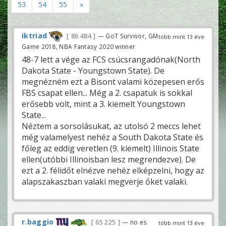
53
54
55
»
iktriad
86 484
— GoT Survivor, GM
több mint 13 éve
Game 2018, NBA Fantasy 2020 winner
48-7 lett a vége az FCS csúcsrangadónak(North
Dakota State - Youngstown State). De
megnézném ezt a Bisont valami közepesen erős
FBS csapat ellen... Még a 2. csapatuk is sokkal
erősebb volt, mint a 3. kiemelt Youngstown
State...
Néztem a sorsolásukat, az utolsó 2 meccs lehet
még valamelyest nehéz a South Dakota State és
főleg az eddig veretlen (9. kiemelt) Illinois State
ellen(utóbbi Illinoisban lesz megrendezve). De
ezt a 2. félidőt elnézve nehéz elképzelni, hogy az
alapszakaszban valaki megverje őket valaki.
r.baggio
65 225
— no es
több mint 13 éve