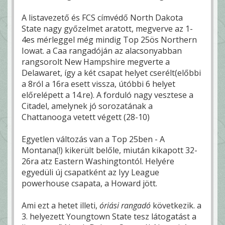
A listavezető és FCS címvédő North Dakota
State nagy győzelmet aratott, megverve az 1-
4es mérleggel még mindig Top 25ös Northern
Iowat. a Caa rangadóján az alacsonyabban
rangsorolt New Hampshire megverte a
Delawaret, így a két csapat helyet cserélt(előbbi
a 8ról a 16ra esett vissza, útóbbi 6 helyet
előrelépett a 14.re). A forduló nagy vesztese a
Citadel, amelynek jó sorozatának a
Chattanooga vetett végett (28-10)
Egyetlen változás van a Top 25ben - A
Montana(!) kikerült belőle, miután kikapott 32-
26ra atz Eastern Washingtontól. Helyére
egyedüli új csapatként az Iyy League
powerhouse csapata, a Howard jött.
Ami ezt a hetet illeti,
óriási rangadó
következik. a
3. helyezett Youngtown State tesz látogatást a