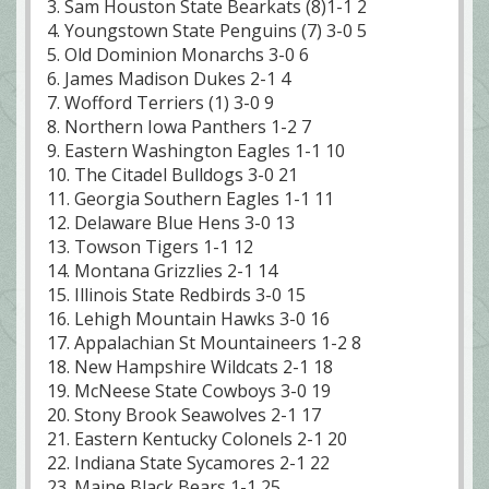
3. Sam Houston State Bearkats (8)1-1 2
4. Youngstown State Penguins (7) 3-0 5
5. Old Dominion Monarchs 3-0 6
6. James Madison Dukes 2-1 4
7. Wofford Terriers (1) 3-0 9
8. Northern Iowa Panthers 1-2 7
9. Eastern Washington Eagles 1-1 10
10. The Citadel Bulldogs 3-0 21
11. Georgia Southern Eagles 1-1 11
12. Delaware Blue Hens 3-0 13
13. Towson Tigers 1-1 12
14. Montana Grizzlies 2-1 14
15. Illinois State Redbirds 3-0 15
16. Lehigh Mountain Hawks 3-0 16
17. Appalachian St Mountaineers 1-2 8
18. New Hampshire Wildcats 2-1 18
19. McNeese State Cowboys 3-0 19
20. Stony Brook Seawolves 2-1 17
21. Eastern Kentucky Colonels 2-1 20
22. Indiana State Sycamores 2-1 22
23. Maine Black Bears 1-1 25