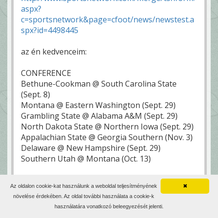
aspx?
c=sportsnetwork&page=cfoot/news/newstest.a
spx?id=4498445
az én kedvenceim:
CONFERENCE
Bethune-Cookman @ South Carolina State
(Sept. 8)
Montana @ Eastern Washington (Sept. 29)
Grambling State @ Alabama A&M (Sept. 29)
North Dakota State @ Northern Iowa (Sept. 29)
Appalachian State @ Georgia Southern (Nov. 3)
Delaware @ New Hampshire (Sept. 29)
Southern Utah @ Montana (Oct. 13)
RIVALRY (Beyond Conference)
Az oldalon cookie-kat használunk a weboldal teljesítményének
✖
UC Davis @ Cal Poly (Sept. 22)
növelése érdekében. Az oldal további használata a cookie-k
Sam Houston State - Stephen F. Austin (Oct. 6)
használatára vonatkozó beleegyezését jelenti.
Alabama A&M - Alabama State (Oct. 27)