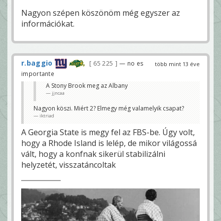
Nagyon szépen köszönöm még egyszer az
információkat.
r.baggio
65 225
— no es
több mint 13 éve
importante
A Stony Brook meg az Albany
jjncaa
Nagyon köszi. Miért 2? Elmegy még valamelyik csapat?
iktriad
A Georgia State is megy fel az FBS-be. Úgy volt,
hogy a Rhode Island is lelép, de mikor világossá
vált, hogy a konfnak sikerül stabilizálni
helyzetét, visszatáncoltak