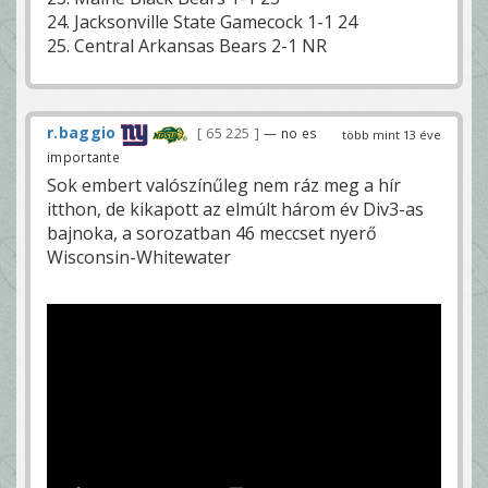
24. Jacksonville State Gamecock 1-1 24
25. Central Arkansas Bears 2-1 NR
r.baggio
65 225
— no es
több mint 13 éve
importante
Sok embert valószínűleg nem ráz meg a hír
itthon, de kikapott az elmúlt három év Div3-as
bajnoka, a sorozatban 46 meccset nyerő
Wisconsin-Whitewater