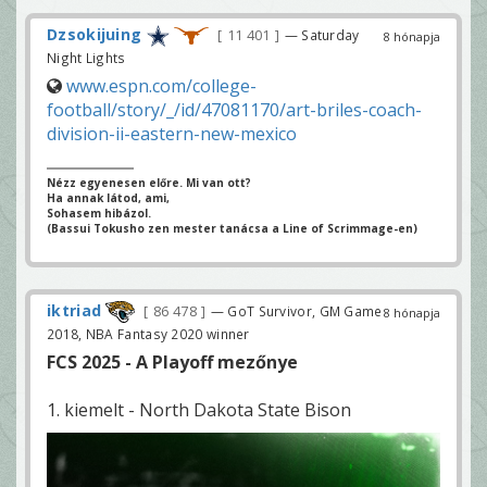
Dzsokijuing
11 401
— Saturday
8 hónapja
Night Lights
www.espn.com/college-
football/story/_/id/47081170/art-briles-coach-
division-ii-eastern-new-mexico
Nézz egyenesen előre. Mi van ott?
Ha annak látod, ami,
Sohasem hibázol.
(Bassui Tokusho zen mester tanácsa a Line of Scrimmage-en)
iktriad
86 478
— GoT Survivor, GM Game
8 hónapja
2018, NBA Fantasy 2020 winner
FCS 2025 - A Playoff mezőnye
1. kiemelt - North Dakota State Bison