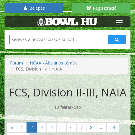
Belépés
Regisztráció
Fórum
NCAA - Általános témák
FCS, Division II-III, NAIA
FCS, Division II-III, NAIA
10 feliratkozó
«
1
2
3
4
5
6
7
8
...
54