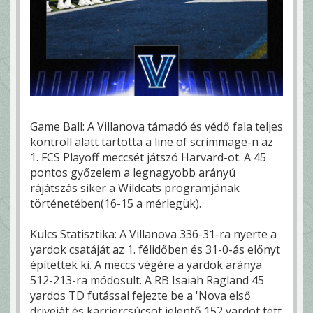
Game Ball: A Villanova támadó és védő fala teljes
kontroll alatt tartotta a line of scrimmage-n az
1. FCS Playoff meccsét játszó Harvard-ot. A 45
pontos győzelem a legnagyobb arányú
rájátszás siker a Wildcats programjának
történetében(16-15 a mérlegük).
Kulcs Statisztika: A Villanova 336-31-ra nyerte a
yardok csatáját az 1. félidőben és 31-0-ás előnyt
építettek ki. A meccs végére a yardok aránya
512-213-ra módosult. A RB Isaiah Ragland 45
yardos TD futással fejezte be a 'Nova első
driveját és karriercsúcsot jelentő 152 yardot tett