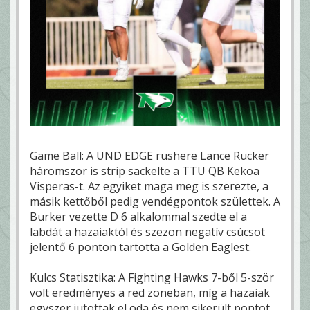
Game Ball: A UND EDGE rushere Lance Rucker
háromszor is strip sackelte a TTU QB Kekoa
Visperas-t. Az egyiket maga meg is szerezte, a
másik kettőből pedig vendégpontok születtek. A
Burker vezette D 6 alkalommal szedte el a
labdát a hazaiaktól és szezon negatív csúcsot
jelentő 6 ponton tartotta a Golden Eaglest.
Kulcs Statisztika: A Fighting Hawks 7-ből 5-ször
volt eredményes a red zoneban, míg a hazaiak
egyszer jutottak el oda és nem sikerült pontot