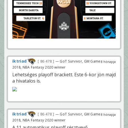
iktriad
86 478
— GoT Survivor, GM Game
8 hónapja
2018, NBA Fantasy 2020 winner
Lehetséges playoff brackett. Este 6-kor jön majd
a hivatalos is.
iktriad
86 478
— GoT Survivor, GM Game
8 hónapja
2018, NBA Fantasy 2020 winner
A 11 automatikus playoff résztvevő