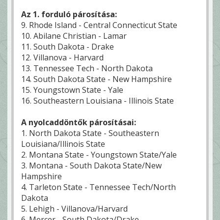
Az 1. forduló párosítása:
9. Rhode Island - Central Connecticut State
10. Abilane Christian - Lamar
11. South Dakota - Drake
12. Villanova - Harvard
13. Tennessee Tech - North Dakota
14. South Dakota State - New Hampshire
15. Youngstown State - Yale
16. Southeastern Louisiana - Illinois State
A nyolcaddöntők párosításai:
1. North Dakota State - Southeastern
Louisiana/Illinois State
2. Montana State - Youngstown State/Yale
3. Montana - South Dakota State/New
Hampshire
4. Tarleton State - Tennessee Tech/North
Dakota
5. Lehigh - Villanova/Harvard
6. Mercer - South Dakota/Drake