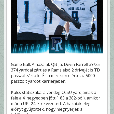
Game Ball: A hazaiak QB-ja, Devin Farrell 39/25
374 yarddal zárt és a Rams első 2 driveját is TD
passzal zárta le. És a meccsen elérte az 5000
passzolt yardot karrierjében.
Kulcs statisztika: a vendég CCSU yardjainak a
fele a 4. negyedben jött (183 a 382-ből), amikor
már a URI 24-7-re vezetett. A hazaiak elég
előnyt gyűjtöttek, hogy megnyerjék a