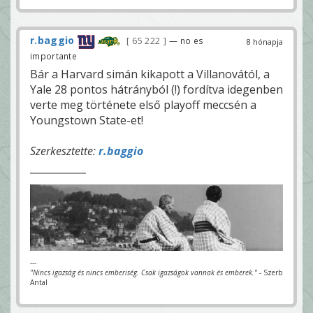
r.baggio
65 222
— no es
8 hónapja
importante
Bár a Harvard simán kikapott a Villanovától, a
Yale 28 pontos hátrányból (!) fordítva idegenben
verte meg története első playoff meccsén a
Youngstown State-et!
Szerkesztette:
r.baggio
---
"Nincs igazság és nincs emberiség. Csak igazságok vannak és emberek."
- Szerb
Antal