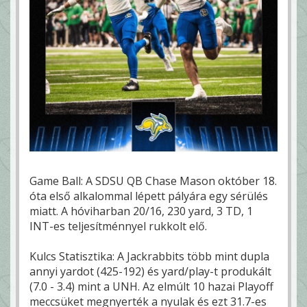
Game Ball: A SDSU QB Chase Mason október 18.
óta első alkalommal lépett pályára egy sérülés
miatt. A hóviharban 20/16, 230 yard, 3 TD, 1
INT-es teljesítménnyel rukkolt elő.
Kulcs Statisztika: A Jackrabbits több mint dupla
annyi yardot (425-192) és yard/play-t produkált
(7.0 - 3.4) mint a UNH. Az elmúlt 10 hazai Playoff
meccsüket megnyerték a nyulak és ezt 31.7-es