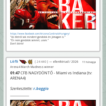
https://www.facebook.com/ArizonaCardinalsHungary/
"Az életről sok mindent gondolok én jómagam is."
"Én nem gondolok semmit, uram."
Don't blink!
Löfli
24 440
— ellenIktriad / 2026
11 hónapja
Arena4 March Madness winner
01:47
CFB NAGYDÖNTŐ - Miami vs Indiana (tv:
ARENA4)
Szerkesztette:
r.baggio