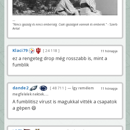
---
"Nincs igazság és nincs emberiség. Csak igazságok vannak és emberek."
- Szerb
Antal
Klaci79
24 118
11 hónapja
ez a rengeteg drop még rosszabb is, mint a
fumblik
dande2
48 711
— Így remélem
11 hónapja
megfelelek nektek.....
A fumblitisz vírust is magukkal vitték a csapatok
a gèpen 😄