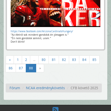
https://www.facebook.com/ArizonaCardinalsHungary/
"Az életről sok mindent gondolok én jómagam is."
"Én nem gondolok semmit, uram."
Don't blink!
«
1
2
...
80
81
82
83
84
85
86
87
88
»
Fórum
NCAA eredménykövetés
CFB követő 2025