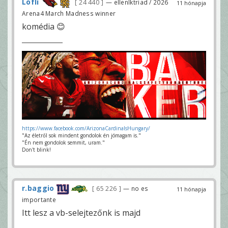
Löfli
24 440
— ellenIktriad / 2026
11 hónapja
Arena4 March Madness winner
komédia 😊
https://www.facebook.com/ArizonaCardinalsHungary/
"Az életről sok mindent gondolok én jómagam is."
"Én nem gondolok semmit, uram."
Don't blink!
r.baggio
65 226
— no es
11 hónapja
importante
Itt lesz a vb-selejtezőnk is majd