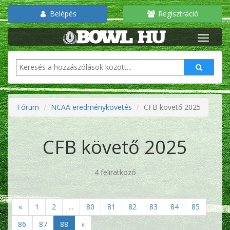
Belépés
Regisztráció
Fórum
NCAA eredménykövetés
CFB követő 2025
CFB követő 2025
4 feliratkozó
«
1
2
...
80
81
82
83
84
85
86
87
88
»