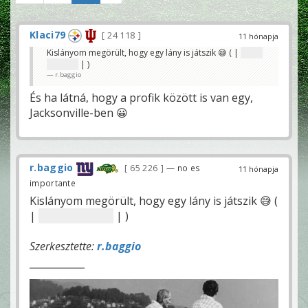
Klaci79
24 118
11 hónapja
Kislányom megörült, hogy egy lány is játszik 😅 ( |
Avery
Johnson
| )
r.baggio
És ha látná, hogy a profik között is van egy,
Jacksonville-ben 😀
r.baggio
65 226
— no es
11 hónapja
importante
Kislányom megörült, hogy egy lány is játszik 😅 (
|
Avery Johnson
| )
Szerkesztette:
r.baggio