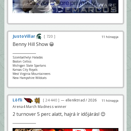
JustoVillar
720
11 hónapja
Benny Hill Show 😀
Szombathelyi Haladás
Boston Celtics
Michigan State Spartans
Kansas City Royals
West Virginia Mountaineers
New Hampshire Wildcats
Löfli
24 440
— ellenIktriad / 2026
11 hónapja
Arena4 March Madness winner
2 turnover 5 perc alatt, hajrá ír időjárás! 😊