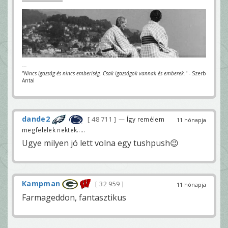
---
"Nincs igazság és nincs emberiség. Csak igazságok vannak és emberek."
- Szerb
Antal
dande2
48 711
— Így remélem
11 hónapja
megfelelek nektek.....
Ugye milyen jó lett volna egy tushpush😉
Kampman
32 959
11 hónapja
Farmageddon, fantasztikus