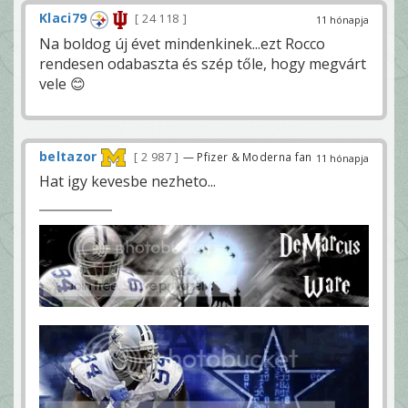
Klaci79
24 118
11 hónapja
Na boldog új évet mindenkinek...ezt Rocco
rendesen odabaszta és szép tőle, hogy megvárt
vele 😊
beltazor
2 987
— Pfizer & Moderna fan
11 hónapja
Hat igy kevesbe nezheto...