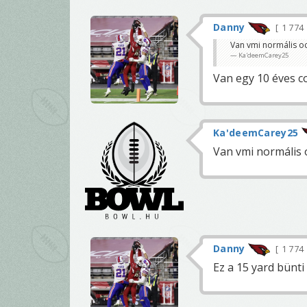
Danny
1 774
Van vmi normális o
Ka'deemCarey25
Van egy 10 éves c
Ka'deemCarey25
Van vmi normális 
Danny
1 774
Ez a 15 yard bünti 