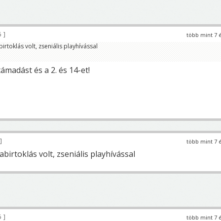
6
több mint 7 
rtoklás volt, zseniális playhívással
támadást és a 2. és 14-et!
több mint 7 
birtoklás volt, zseniális playhívással
6
több mint 7 