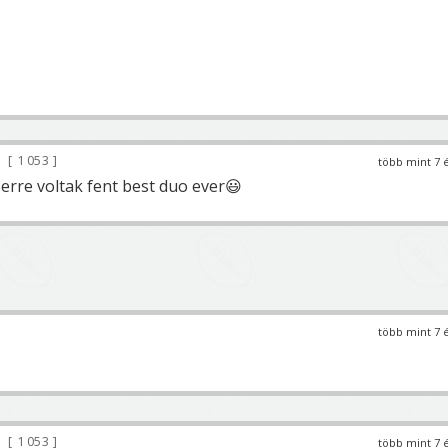
1 053
több mint 7 
zerre voltak fent best duo ever😃
több mint 7 
1 053
több mint 7 