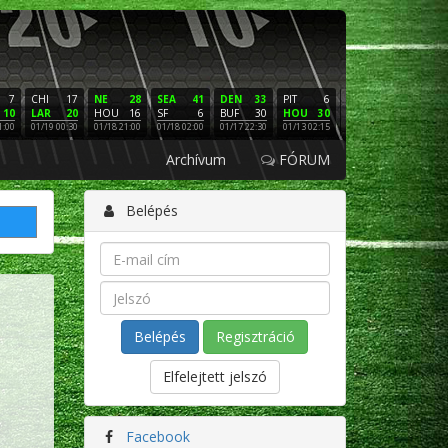
7
CHI
17
NE
28
SEA
41
DEN
33
PIT
6
NE
16
PHI
10
LAR
20
HOU
16
SF
6
BUF
30
HOU
30
LAC
3
SF
1:00
01/19 00:30
01/18 21:00
01/18 02:00
01/17 22:30
01/13 02:15
01/12 02:00
01/11 22:
Archívum
FÓRUM
Belépés
Regisztráció
Elfelejtett jelszó
Facebook