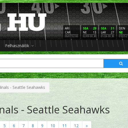
ARI
SEA
29
SEA
31
DEN
CAR
NE
13
LAR
27
NE
08/07 02:00
02/09 00:30
01/26 00:30
01/25 2
Felhasználók
inals - Seattle Seahawks
nals - Seattle Seahawks
5
6
7
8
9
10
11
12
»