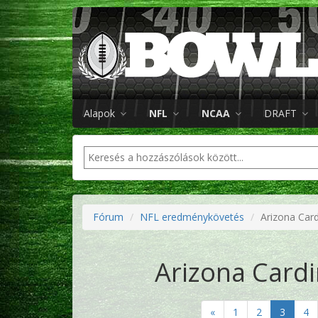
Alapok
NFL
NCAA
DRAFT
Fórum
NFL eredménykövetés
Arizona Card
Arizona Cardi
«
1
2
3
4