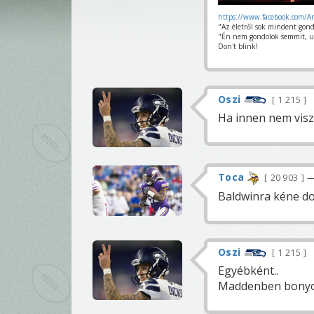
https://www.facebook.com/A
"Az életről sok mindent gond
"Én nem gondolok semmit, u
Don't blink!
Oszi
1 215
Ha innen nem viszi
Toca
20 903
—
Baldwinra kéne d
Oszi
1 215
Egyébként..
Maddenben bonyolu