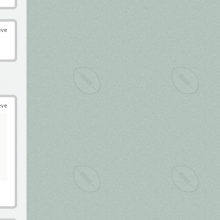
éve
éve