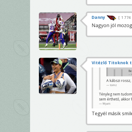
Danny
1 774
Nagyon jól mozog 
Vitézlő Titoknok 
Be
A kábszi rossz
Eagles😀
tomz
Oszi
Tudom, de Clar
Tényleg nem tudom e
Mostanában n
sem érthető, akkor 
Wyatt
Wyatt
Tegyél másik smiley