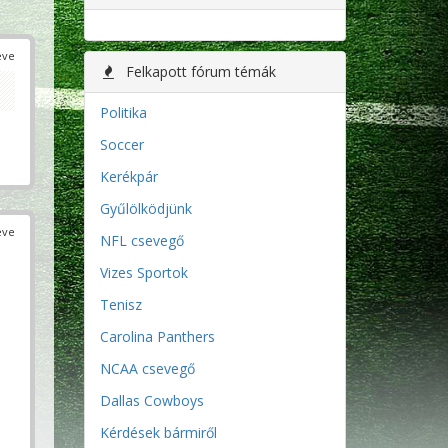
éve
Felkapott fórum témák
Politika
Soccer
Kerékpár
Gyűlölködjünk
éve
NFL csevegő
Vizes Sportok
Tenisz
Carolina Panthers
NCAA csevegő
Dallas Cowboys
Kérdések bármiről