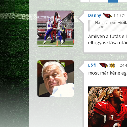
Danny
1 774
Ha innen nem viszik 
Oszi
Amilyen a futás el
elfogyasztása után
Löfli
24 
most már kéne egy