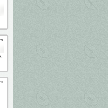
éve
B-
éve