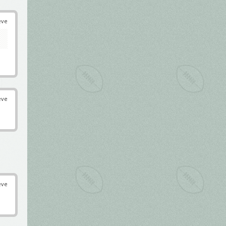
éve
éve
éve