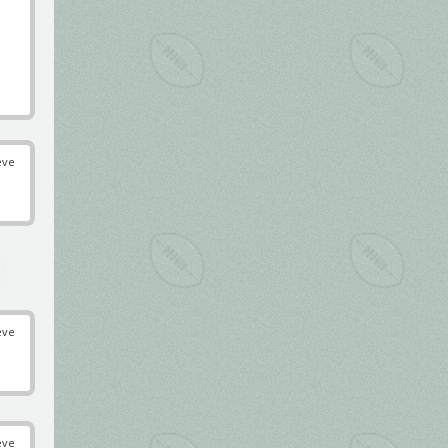
éve
éve
éve