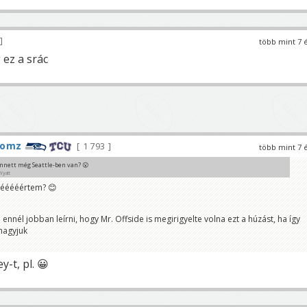
több mint 7 
ez a srác
tomz
1 793
több mint 7 
nnett még Seattle-ben van? 😮
Wyatt
, ééééértem? 😊
knál mintha őt láttam volna lesre ugrani 😊
nnél jobban leírni, hogy Mr. Offside is megirigyelte volna ezt a húzást, ha így
em mennek át a gondolataim 😊
hagyjuk
-t, pl. 😀