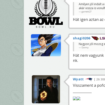
Amilyen jól indult 
akár vissza is vonul
garrett27
Hát igen aztan az
shagi0206
Nagyon jól mozog e
Danny
Hát nem vagyunk 
nk.
Wyatt
26 30
Visszament a pofo