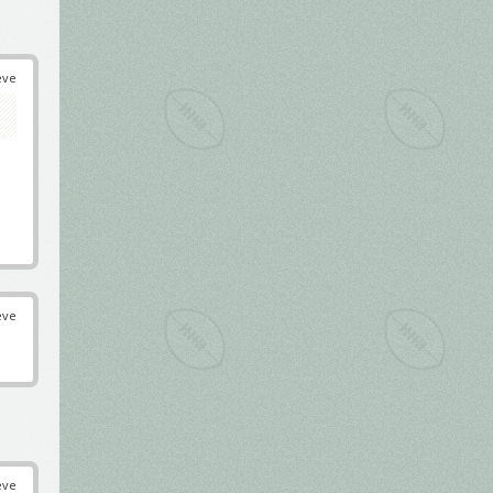
éve
éve
éve