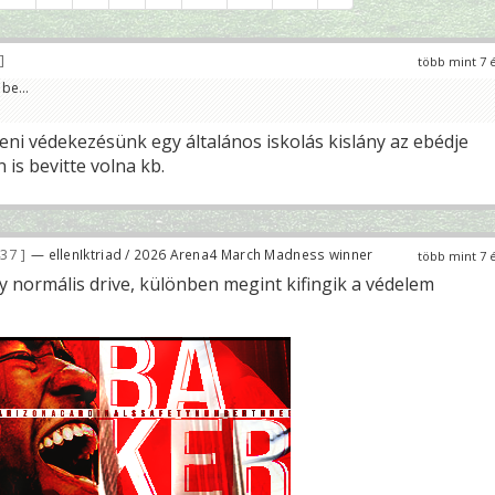
több mint 7 
be...
leni védekezésünk egy általános iskolás kislány az ebédje
 is bevitte volna kb.
437
— ellenIktriad / 2026 Arena4 March Madness winner
több mint 7 
 normális drive, különben megint kifingik a védelem