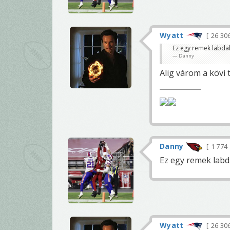
Wyatt
26 30
Ez egy remek labdabi
Danny
Alig várom a kövi 
Danny
1 774
Ez egy remek labda
Wyatt
26 30