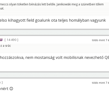
a meccs olyan töketlen bénázás lett belőle. Janikowski meg a szünetben tőlem
hat.
 elso kihagyott field goalunk ota teljes homályban vagyunk
14 490
több mint 7 
z a srác
hozzászokva, nem mostanság volt mobilisnak nevezhető Q
6
több mint 7 
nért 😊