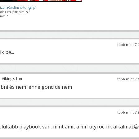
rizonaCardinalsHungary/
olok én jómagam is."
ram."
több mint 7 
k be...
 Vikings fan
több mint 7 
obni és nem lenne gond de nem
több mint 7 
ltabb playbook van, mint amit a mi fütyi oc-nk alkalmaz😀