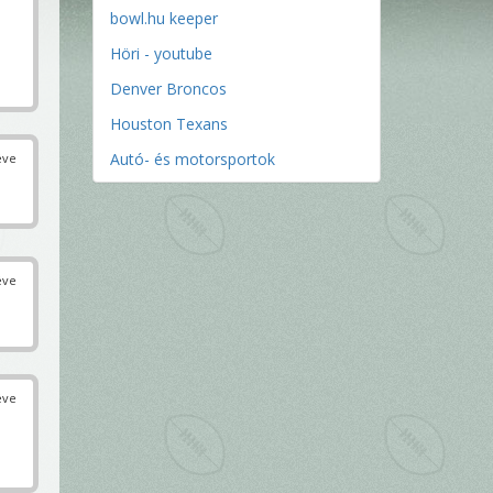
bowl.hu keeper
Höri - youtube
Denver Broncos
Houston Texans
Autó- és motorsportok
éve
éve
éve