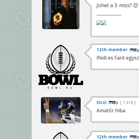
Jöhet a 3. miss? 😊
12th member
Ifedi es Fant egys
Oszi
1 215
Amatőr hiba
12th member