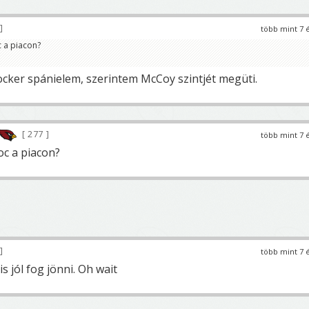
több mint 7 
c a piacon?
ocker spánielem, szerintem McCoy szintjét megüti.
277
több mint 7 
oc a piacon?
több mint 7 
is jól fog jönni. Oh wait