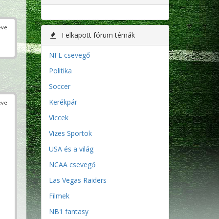
éve
Felkapott fórum témák
NFL csevegő
Politika
Soccer
Kerékpár
éve
Viccek
Vizes Sportok
USA és a világ
NCAA csevegő
Las Vegas Raiders
Filmek
NB1 fantasy