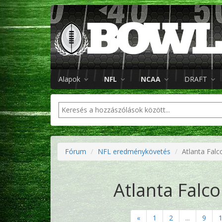
Alapok
NFL
NCAA
DRAFT
Fórum
NFL eredménykövetés
Atlanta Falc
Atlanta Falco
«
1
2
...
9