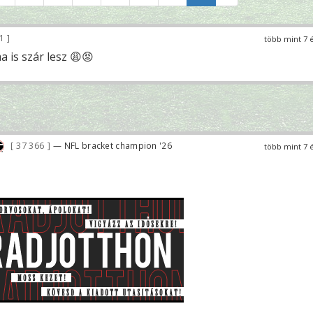
81
több mint 7 
 is szár lesz 😩😡
37 366
— NFL bracket champion '26
több mint 7 