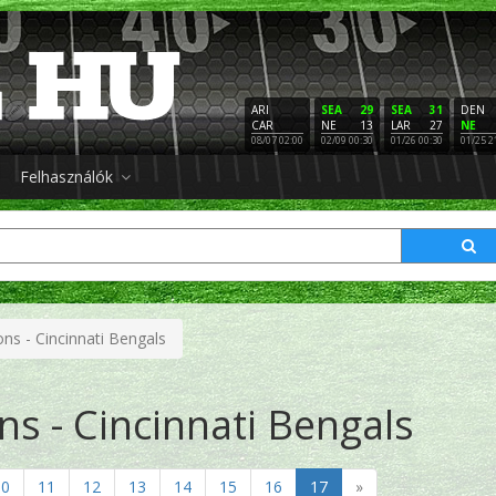
ARI
SEA
29
SEA
31
DEN
CAR
NE
13
LAR
27
NE
08/07 02:00
02/09 00:30
01/26 00:30
01/25 2
Felhasználók
ons - Cincinnati Bengals
ns - Cincinnati Bengals
10
11
12
13
14
15
16
17
»