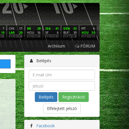
7
CHI
17
NE
28
SEA
41
DEN
33
PIT
6
NE
16
PHI
10
LAR
20
HOU
16
SF
6
BUF
30
HOU
30
LAC
3
SF
1:00
01/19 00:30
01/18 21:00
01/18 02:00
01/17 22:30
01/13 02:15
01/12 02:00
01/11 22:
Archívum
FÓRUM
Belépés
Regisztráció
Elfelejtett jelszó
Facebook