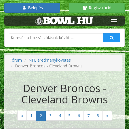
Belépés
Regisztráció
Fórum
NFL eredménykövetés
Denver Broncos - Cleveland Browns
Denver Broncos -
Cleveland Browns
«
1
2
3
4
5
6
7
8
»