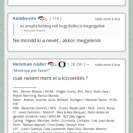
Rambovits
118
több mint 6 éve
ez annyira holding volt hogy Bolles is megirigyelné
Heisman Trophy
Ne mondd ki a nevét... akkor megjelenik
Heisman nádor
28 290
—
több mint 6 éve
"Montoya por favor!"
csak nekem ment el a közvetítés ?
NFL : Denver Broncos / NCAA : Oregon Ducks, BYU, Penn State, Iowa /
Peyton Manning, Marcus Mariota
Soccer : Arsenal, Levante, Lazio, Millwall, Stuttgart / National Teams : HUN,
ESP
NBA : Mavericks [Doncic] / NHL : Ducks, Maple Leafs / MLB : Twins, Astros
F1 : Lewis Hamilton / MotoGP : Marc & Alex Marquez, Pedro Acosta (és
igazából mindenki más) / NASCAR : #22 Joey Logano
Cycling : Pogacar, Meintjes, Valter, Quintana, Contador, Cras, Juan Ayuso
Darts : Nathan Aspinall, Chris Dobey, Gerwyn Price
UFC : Justin Gaethje, Cody Garbrandt, Nate Diaz, Brandon Moreno