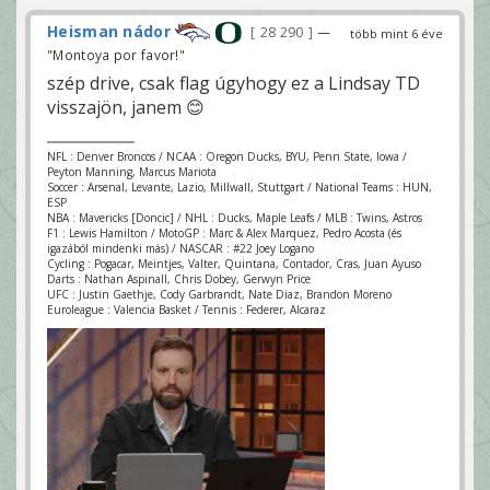
Heisman nádor
28 290
—
több mint 6 éve
"Montoya por favor!"
szép drive, csak flag úgyhogy ez a Lindsay TD
visszajön, janem 😊
NFL : Denver Broncos / NCAA : Oregon Ducks, BYU, Penn State, Iowa /
Peyton Manning, Marcus Mariota
Soccer : Arsenal, Levante, Lazio, Millwall, Stuttgart / National Teams : HUN,
ESP
NBA : Mavericks [Doncic] / NHL : Ducks, Maple Leafs / MLB : Twins, Astros
F1 : Lewis Hamilton / MotoGP : Marc & Alex Marquez, Pedro Acosta (és
igazából mindenki más) / NASCAR : #22 Joey Logano
Cycling : Pogacar, Meintjes, Valter, Quintana, Contador, Cras, Juan Ayuso
Darts : Nathan Aspinall, Chris Dobey, Gerwyn Price
UFC : Justin Gaethje, Cody Garbrandt, Nate Diaz, Brandon Moreno
Euroleague : Valencia Basket / Tennis : Federer, Alcaraz