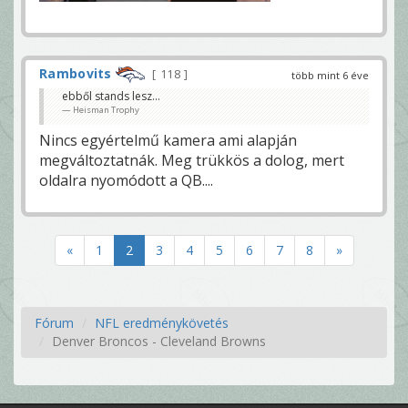
Rambovits
118
több mint 6 éve
ebből stands lesz...
Heisman Trophy
Nincs egyértelmű kamera ami alapján
megváltoztatnák. Meg trükkös a dolog, mert
oldalra nyomódott a QB....
«
1
2
3
4
5
6
7
8
»
Fórum
NFL eredménykövetés
Denver Broncos - Cleveland Browns