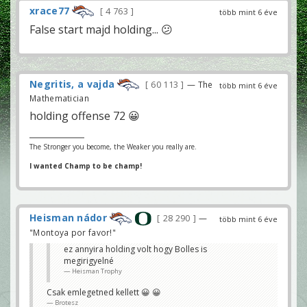
xrace77
4 763
több mint 6 éve
False start majd holding... 😕
Negritis, a vajda
60 113
— The
több mint 6 éve
Mathematician
holding offense 72 😀
The Stronger you become, the Weaker you really are.
I wanted Champ to be champ!
Heisman nádor
28 290
—
több mint 6 éve
"Montoya por favor!"
ez annyira holding volt hogy Bolles is
megirigyelné
Heisman Trophy
Csak emlegetned kellett 😀 😀
Brotesz