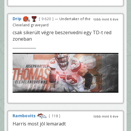
Drip
9 620
— Undertaker of the
több mint 6 éve
Cleveland graveyard
csak sikerült végre beszenvedni egy TD-t red
zoneban
Rambovits
118
több mint 6 éve
Harris most jól lemaradt