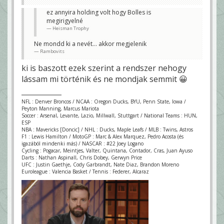
ez annyira holding volt hogy Bolles is
megirigyelné
Heisman Trophy
Ne mondd ki a nevét... akkor megjelenik
Rambovits
ki is baszott ezek szerint a rendszer nehogy
lássam mi történik és ne mondjak semmit 😀
NFL : Denver Broncos / NCAA : Oregon Ducks, BYU, Penn State, Iowa /
Peyton Manning, Marcus Mariota
Soccer : Arsenal, Levante, Lazio, Millwall, Stuttgart / National Teams : HUN,
ESP
NBA : Mavericks [Doncic] / NHL : Ducks, Maple Leafs / MLB : Twins, Astros
F1 : Lewis Hamilton / MotoGP : Marc & Alex Marquez, Pedro Acosta (és
igazából mindenki más) / NASCAR : #22 Joey Logano
Cycling : Pogacar, Meintjes, Valter, Quintana, Contador, Cras, Juan Ayuso
Darts : Nathan Aspinall, Chris Dobey, Gerwyn Price
UFC : Justin Gaethje, Cody Garbrandt, Nate Diaz, Brandon Moreno
Euroleague : Valencia Basket / Tennis : Federer, Alcaraz