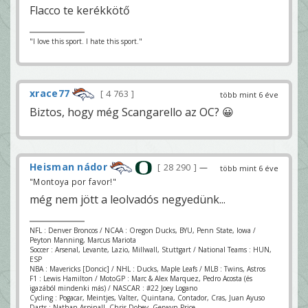
Flacco te kerékkötő
"I love this sport. I hate this sport."
xrace77
4 763
több mint 6 éve
Biztos, hogy még Scangarello az OC? 😀
Heisman nádor
28 290
—
több mint 6 éve
"Montoya por favor!"
még nem jött a leolvadós negyedünk...
NFL : Denver Broncos / NCAA : Oregon Ducks, BYU, Penn State, Iowa /
Peyton Manning, Marcus Mariota
Soccer : Arsenal, Levante, Lazio, Millwall, Stuttgart / National Teams : HUN,
ESP
NBA : Mavericks [Doncic] / NHL : Ducks, Maple Leafs / MLB : Twins, Astros
F1 : Lewis Hamilton / MotoGP : Marc & Alex Marquez, Pedro Acosta (és
igazából mindenki más) / NASCAR : #22 Joey Logano
Cycling : Pogacar, Meintjes, Valter, Quintana, Contador, Cras, Juan Ayuso
Darts : Nathan Aspinall, Chris Dobey, Gerwyn Price