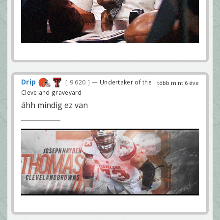
Drip
9 620
— Undertaker of the
több mint 6 éve
Cleveland graveyard
áhh mindig ez van