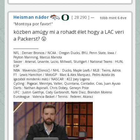
Heisman nádor
28 290
—
több mint 6 éve
"Montoya por favor!"
közben amúgy mi a rohadt élet hogy a LAC veri
a Packerst? 😮
NFL : Denver Broncos / NCAA : Oregon Ducks, BYU, Penn State, Iowa /
Peyton Manning, Marcus Mariota
Soccer : Arsenal, Levante, Lazio, Millwall, Stuttgart / National Teams : HUN,
ESP
NBA : Mavericks [Doncic] / NHL : Ducks, Maple Leafs / MLB : Twins, Astros
F1 : Lewis Hamilton / MotoGP : Marc & Alex Marquez, Pedro Acosta (és
igazából mindenki más) / NASCAR : #22 Joey Logano
Cycling : Pogacar, Meintjes, Valter, Quintana, Contador, Cras, Juan Ayuso
Darts : Nathan Aspinall, Chris Dobey, Gerwyn Price
UFC : Justin Gaethje, Cody Garbrandt, Nate Diaz, Brandon Moreno
Euroleague : Valencia Basket / Tennis : Federer, Alcaraz