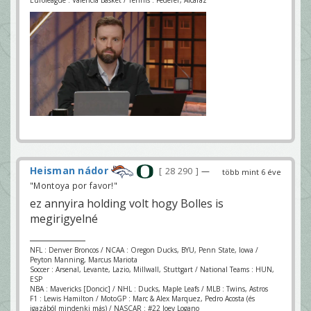
Euroleague : Valencia Basket / Tennis : Federer, Alcaraz
Heisman nádor
28 290
—
több mint 6 éve
"Montoya por favor!"
ez annyira holding volt hogy Bolles is
megirigyelné
NFL : Denver Broncos / NCAA : Oregon Ducks, BYU, Penn State, Iowa /
Peyton Manning, Marcus Mariota
Soccer : Arsenal, Levante, Lazio, Millwall, Stuttgart / National Teams : HUN,
ESP
NBA : Mavericks [Doncic] / NHL : Ducks, Maple Leafs / MLB : Twins, Astros
F1 : Lewis Hamilton / MotoGP : Marc & Alex Marquez, Pedro Acosta (és
igazából mindenki más) / NASCAR : #22 Joey Logano