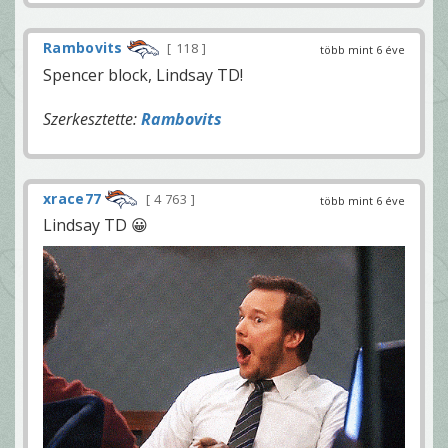
Rambovits
118
több mint 6 éve
Spencer block, Lindsay TD!
Szerkesztette:
Rambovits
xrace77
4 763
több mint 6 éve
Lindsay TD 😀