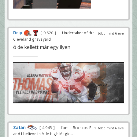
Drip
9 620
— Undertaker of the
több mint 6 éve
Cleveland graveyard
ó de kellett már egy ilyen
Zalán
4 945
— I'am a Broncos Fan
több mint 6 éve
and I believe in Mile High Magic...