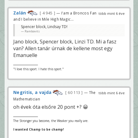
Zalán
4 945
— I'am a Broncos Fan
több mint 6 éve
and I believe in Mile High Magic...
Spencer block, Lindsay TD!
Rambovits
Jano block, Spencer block, Linzi TD. Mi a fasz
van? Allen tanár úrnak de kellene most egy
Emanuelle
"I love this sport. I hate this sport."
Negritis, a vajda
60 113
— The
több mint 6 éve
Mathematician
oh évek óta elsőre 20 pont +? 😀
The Stronger you become, the Weaker you really are.
I wanted Champ to be champ!