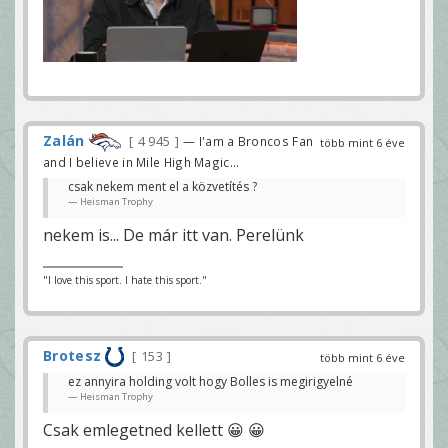
Zalán
4 945
— I'am a Broncos Fan
több mint 6 éve
and I believe in Mile High Magic...
csak nekem ment el a közvetítés ?
Heisman Trophy
nekem is... De már itt van. Perelünk
"I love this sport. I hate this sport."
Brotesz
153
több mint 6 éve
ez annyira holding volt hogy Bolles is megirigyelné
Heisman Trophy
Csak emlegetned kellett 😀 😀