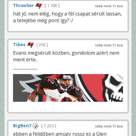
Thrasher
1 100
több mint 11 éve
hát jó. nem elég, hogy a fél csapat sérült lassan,
a tetejébe még pont így? :/
Tibes
202
több mint 11 éve
Evans megsérült közben, gondolom azért nem
ment érte..
BigBen7
1 223
több mint 11 éve
ebben a félidőben amúgy rossz ez a Glen