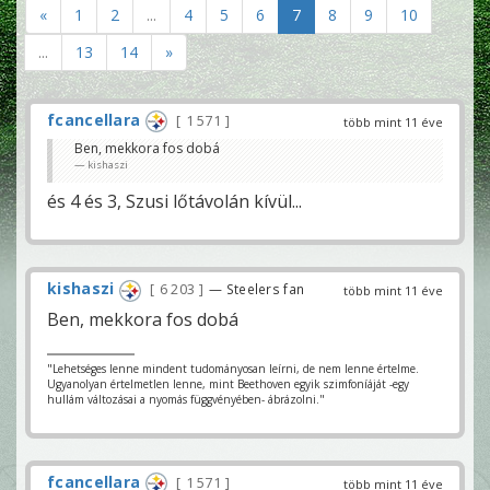
«
1
2
...
4
5
6
7
8
9
10
...
13
14
»
fcancellara
1 571
több mint 11 éve
Ben, mekkora fos dobá
kishaszi
és 4 és 3, Szusi lőtávolán kívül...
kishaszi
6 203
— Steelers fan
több mint 11 éve
Ben, mekkora fos dobá
"Lehetséges lenne mindent tudományosan leírni, de nem lenne értelme.
Ugyanolyan értelmetlen lenne, mint Beethoven egyik szimfoníáját -egy
hullám változásai a nyomás függvényében- ábrázolni."
fcancellara
1 571
több mint 11 éve