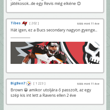
játékosok...de egy Revis még elkéne 😊
Tibes
202
több mint 11 éve
Hát igen, ez a Bucs secondary nagyon gyenge...
BigBen7
1 223
több mint 11 éve
Brown 😀 amikor utoljára ő passzolt, az egy
szép kis int lett a Ravens ellen 2 éve