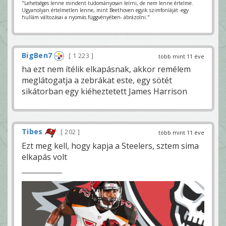
"Lehetséges lenne mindent tudományosan leírni, de nem lenne értelme.
Ugyanolyan értelmetlen lenne, mint Beethoven egyik szimfoníáját -egy
hullám változásai a nyomás függvényében- ábrázolni."
BigBen7
1 223
több mint 11 éve
ha ezt nem ítélik elkapásnak, akkor remélem
meglátogatja a zebrákat este, egy sötét
sikátorban egy kiéheztetett James Harrison
Tibes
202
több mint 11 éve
Ezt meg kell, hogy kapja a Steelers, sztem sima
elkapás volt