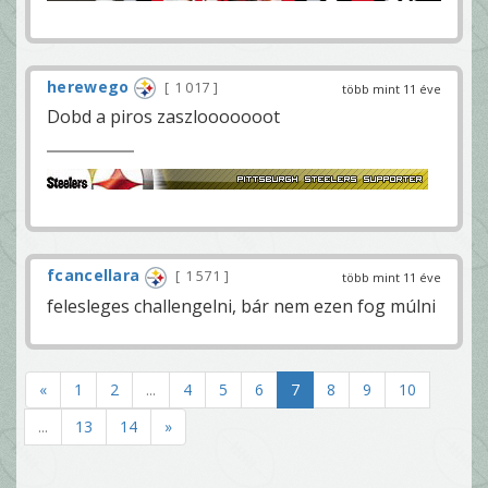
herewego
1 017
több mint 11 éve
Dobd a piros zaszlooooooot
fcancellara
1 571
több mint 11 éve
felesleges challengelni, bár nem ezen fog múlni
«
1
2
...
4
5
6
7
8
9
10
...
13
14
»