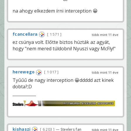
na ahogy elkezdem írni interception 😀
fcancellara
1 571
több mint 11 éve
ez csúnya volt. Előtte biztos húzták az agyát,
hogy "nem mered túldobni! Nyuszi vagy McFly!"
herewego
1 017
több mint 11 éve
Tyűűű de nagy interception 😀ddddd azt kinek
dobta?;D
kishaszi
6 203
— Steelers fan
több mint 11 éve