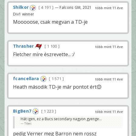
Shilkor
4 191
— Falcons GM, 2021
több mint 11 éve
Div1 winner
Mooooose, csak megvan a TD-je
Thrasher
1 100
több mint 11 éve
Fletcher mire észrevette... :/
fcancellara
1 571
több mint 11 éve
Heath második TD-je már pontot ért😊
BigBen7
1 223
több mint 11 éve
Hát igen, ez a Bucs secondary nagyon gyenge...
Tibes
pedig Verner meg Barron nem rossz