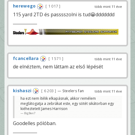
herewego
1 017
több mint 11 éve
115 yard 2TD és passsszolni is tud😀ddddddd
fcancellara
1 571
több mint 11 éve
de elnéztem, nem láttam az első lépését
kishaszi
6 203
— Steelers fan
több mint 11 éve
ha ezt nem ítélik elkapásnak, akkor remélem
meglátogatja a zebrákat este, egy sötét sikátorban egy
kiéheztetett James Harrison
BigBen7
Goodelles pólóban.