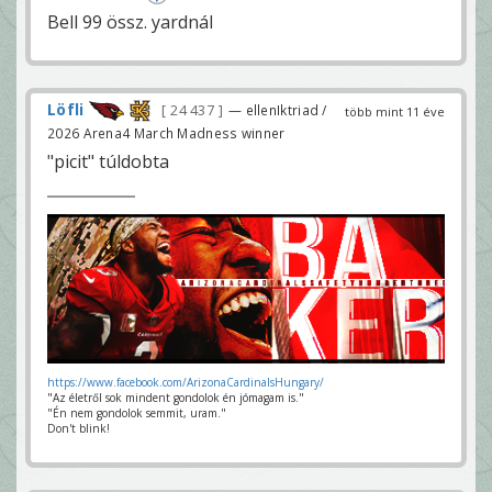
Bell 99 össz. yardnál
Löfli
24 437
— ellenIktriad /
több mint 11 éve
2026 Arena4 March Madness winner
"picit" túldobta
https://www.facebook.com/ArizonaCardinalsHungary/
"Az életről sok mindent gondolok én jómagam is."
"Én nem gondolok semmit, uram."
Don't blink!