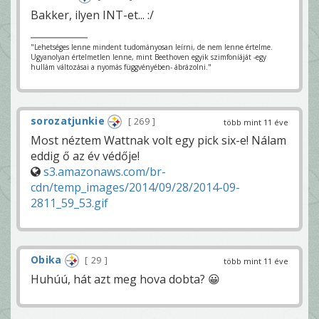
Bakker, ilyen INT-et... :/
"Lehetséges lenne mindent tudományosan leírni, de nem lenne értelme.
Ugyanolyan értelmetlen lenne, mint Beethoven egyik szimfoníáját -egy
hullám változásai a nyomás függvényében- ábrázolni."
sorozatjunkie
269
több mint 11 éve
Most néztem Wattnak volt egy pick six-e! Nálam
eddig ő az év védője!
s3.amazonaws.com/br-
cdn/temp_images/2014/09/28/2014-09-
2811_59_53.gif
Obika
29
több mint 11 éve
Huhúú, hát azt meg hova dobta? 😀