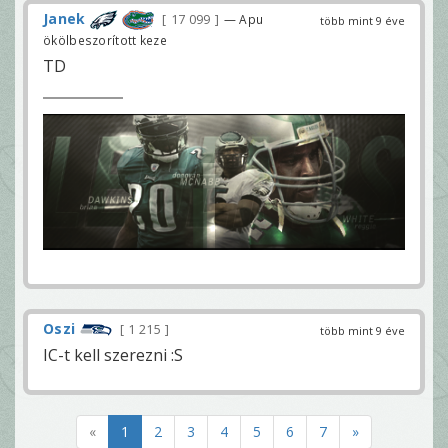
Janek
17 099
— Apu
több mint 9 éve
ökölbeszorított keze
TD
Oszi
1 215
több mint 9 éve
IC-t kell szerezni :S
«
1
2
3
4
5
6
7
»