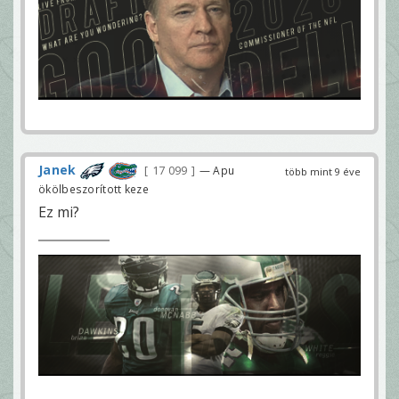
Janek
17 099
— Apu
több mint 9 éve
ökölbeszorított keze
Ez mi?