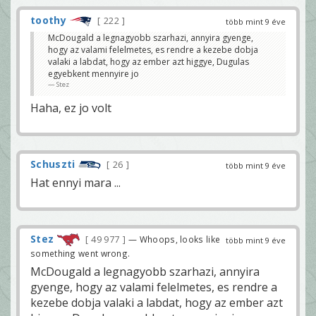
toothy
222
több mint 9 éve
McDougald a legnagyobb szarhazi, annyira gyenge,
hogy az valami felelmetes, es rendre a kezebe dobja
valaki a labdat, hogy az ember azt higgye, Dugulas
egyebkent mennyire jo
Stez
Haha, ez jo volt
Schuszti
26
több mint 9 éve
Hat ennyi mara ...
Stez
49 977
— Whoops, looks like
több mint 9 éve
something went wrong.
McDougald a legnagyobb szarhazi, annyira
gyenge, hogy az valami felelmetes, es rendre a
kezebe dobja valaki a labdat, hogy az ember azt