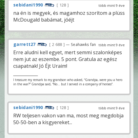
sebidani1990
128
több mint 9 éve
na én is megyek, és magamhoz szorítom a plüss
McDougald babámat, jóéjt
garrett27
2 688
— Seahawks fan
több mint 9 éve
Erre aludni kell egyet, mert semmi szalonképes
nem jut az eszembe. 5 pont. Gratula az egész
csapatnak! Jó Éjt Uraim!
I treasure my remark to my grandson who asked, “Grandpa, were you a hero
in the war?” Grandpa said, “No… but I served in a company of heroes”.
sebidani1990
128
több mint 9 éve
RW teljesen vakon van ma, most meg megdobja
50-50-ben a kisgyereket...