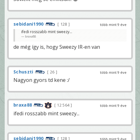
sebidani1990
128
több mint 9 éve
ifedi rosszabb mint sweezy...
braxa88
de még így is, hogy Sweezy IR-en van
Schuszti
26
több mint 9 éve
Nagyon gyors td kene :/
braxa88
12 564
több mint 9 éve
ifedi rosszabb mint sweezy...
sebidani1990
128
több mint 9 éve