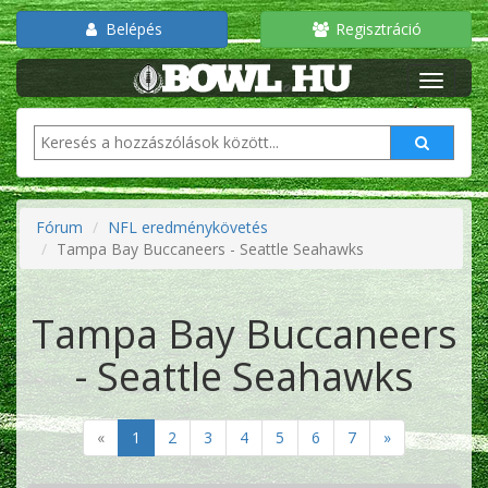
Belépés
Regisztráció
Fórum
NFL eredménykövetés
Tampa Bay Buccaneers - Seattle Seahawks
Tampa Bay Buccaneers
- Seattle Seahawks
«
1
2
3
4
5
6
7
»