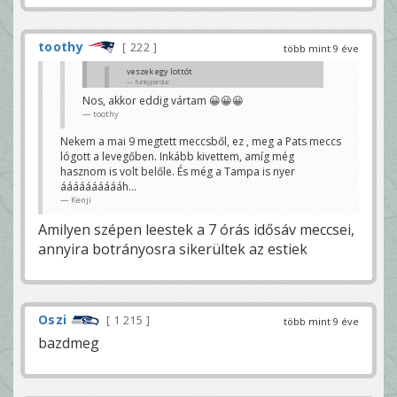
toothy
222
több mint 9 éve
veszek egy lottót
funkyparduc
Nos, akkor eddig vártam 😀😀😀
Én is még várok a mix széttépésével, hehe
toothy
toothy
Nekem a mai 9 megtett meccsből, ez , meg a Pats meccs
lógott a levegőben. Inkább kivettem, amíg még
hasznom is volt belőle. És még a Tampa is nyer
ááááááááááh...
Kenji
Amilyen szépen leestek a 7 órás idősáv meccsei,
annyira botrányosra sikerültek az estiek
Oszi
1 215
több mint 9 éve
bazdmeg