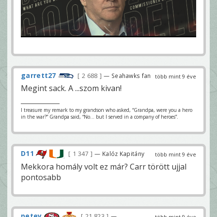
garrett27
2 688
— Seahawks fan
több mint 9 éve
Megint sack. A ...szom kivan!
I treasure my remark to my grandson who asked, “Grandpa, were you a hero
in the war?” Grandpa said, “No… but I served in a company of heroes”.
D11
1 347
— Kalóz Kapitány
több mint 9 éve
Mekkora homály volt ez már? Carr törött ujjal
pontosabb
petey
21 823
—
több mint 9 éve