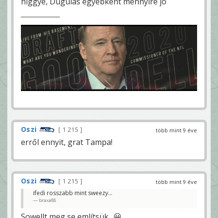
higgye, Dugulas egyebkent mennyire jo
Oszi
1 215
több mint 9 éve
erről ennyit, grat Tampa!
Oszi
1 215
több mint 9 éve
ifedi rosszabb mint sweezy...
braxa88
Sowellt meg se említsük.. 😀