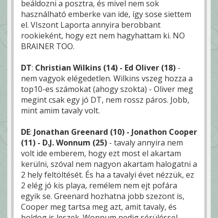
beáldozni a posztra, és mivel nem sok
használható emberke van ide, így sose siettem
el. VIszont Laporta annyira berobbant
rookieként, hogy ezt nem hagyhattam ki. NO
BRAINER TOO.
DT
:
Christian Wilkins (14) - Ed Oliver (18)
-
nem vagyok elégedetlen. Wilkins vszeg hozza a
top10-es számokat (ahogy szokta) - Oliver meg
megint csak egy jó DT, nem rossz páros. Jobb,
mint amim tavaly volt.
DE
:
Jonathan Greenard (10) - Jonathon Cooper
(11) - D.J. Wonnum (25)
- tavaly annyira nem
volt ide emberem, hogy ezt most el akartam
kerülni, szóval nem nagyon akartam halogatni a
2 hely feltöltését. És ha a tavalyi évet nézzük, ez
2 elég jó kis playa, remélem nem ejt pofára
egyik se. Greenard hozhatna jobb szezont is,
Cooper meg tartsa meg azt, amit tavaly, és
boldog is leszek. Wonnum pedig sérüléssel