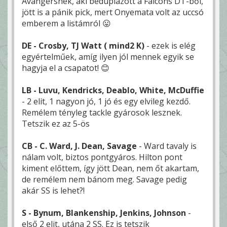
Avangersnek, aki beduplázott a Falcons DT-ből,
jött is a pánik pick, mert Onyemata volt az uccsó
emberem a listámról 😛
DE - Crosby, TJ Watt ( mind2 K)
- ezek is elég
egyértelműek, amíg ilyen jól mennek egyik se
hagyja el a csapatot! 😊
LB - Luvu, Kendricks, Deablo, White, McDuffie
- 2 elit, 1 nagyon jó, 1 jó és egy elvileg kezdő.
Remélem tényleg tackle gyárosok lesznek.
Tetszik ez az 5-ös
CB - C. Ward, J. Dean, Savage
- Ward tavaly is
nálam volt, biztos pontgyáros. Hilton pont
kiment előttem, így jött Dean, nem őt akartam,
de remélem nem bánom meg. Savage pedig
akár SS is lehet?!
S - Bynum, Blankenship, Jenkins, Johnson
-
első 2 elit, utána 2 SS. Ez is tetszik