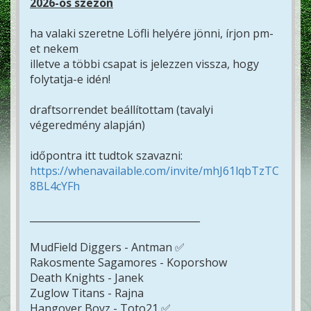
2026-os szezon
ha valaki szeretne Löfli helyére jönni, írjon pm-
et nekem
illetve a többi csapat is jelezzen vissza, hogy
folytatja-e idén!
draftsorrendet beállítottam (tavalyi
végeredmény alapján)
időpontra itt tudtok szavazni:
https://whenavailable.com/invite/mhJ61lqbTzTC
8BL4cYFh
___________________________________
MudField Diggers - Antman ✅
Rakosmente Sagamores - Koporshow
Death Knights - Janek
Zuglow Titans - Rajna
Hangover Boyz - Toto21 ✅