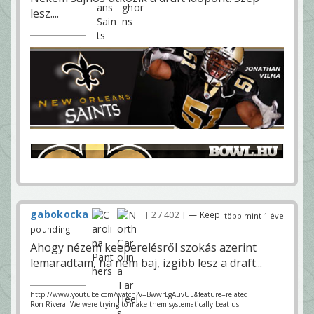
lesz....
gabokocka
27 402
— Keep
több mint 1 éve
pounding
Ahogy nézem keeperelésről szokás azerint
lemaradtam, na nem baj, izgibb lesz a draft...
http://www.youtube.com/watch?v=BwwrLgAuvUE&feature=related
Ron Rivera: We were trying to make them systematically beat us.