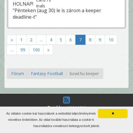
HOLNAP!
"Pénteken (aug 30) le is zárom a keeper
deadline-t"
«
1
2
...
4
5
6
7
8
9
10
...
99
100
»
Fórum
Fantasy Football
bowl.hu keeper
Bowl.hu
-
2004-2026
Magyarország első számú amerikai futball oldala
Az oldalon cookie-kat használunk a weboldal teljesítményének
✖
növelése érdekében. Az oldal további használata a cookie-k
3
online felhasználó
használatára vonatkozó beleegyezését jelenti.
Minden jog fenntartva. Írott anyagok újraközlése csak a szerző