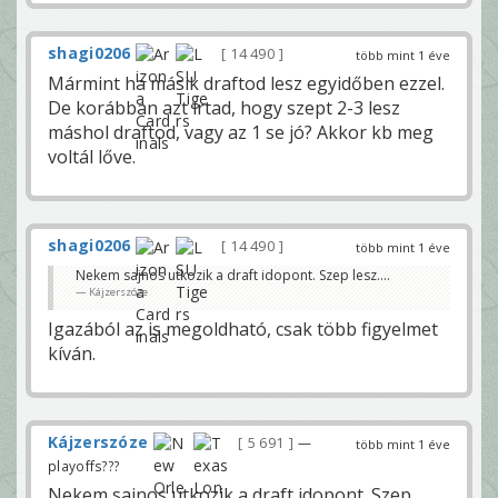
shagi0206
14 490
több mint 1 éve
Mármint ha másik draftod lesz egyidőben ezzel.
De korábban azt írtad, hogy szept 2-3 lesz
máshol draftod, vagy az 1 se jó? Akkor kb meg
voltál lőve.
shagi0206
14 490
több mint 1 éve
Nekem sajnos utkozik a draft idopont. Szep lesz....
Kájzerszóze
Igazából az is megoldható, csak több figyelmet
kíván.
Kájzerszóze
5 691
—
több mint 1 éve
playoffs???
Nekem sajnos utkozik a draft idopont. Szep