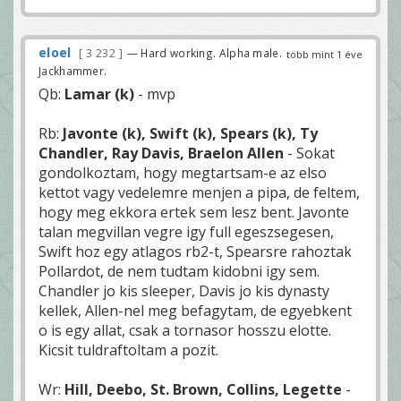
eloel
3 232
— Hard working. Alpha male.
több mint 1 éve
Jackhammer.
Qb:
Lamar (k)
- mvp
Rb:
Javonte (k), Swift (k), Spears (k), Ty
Chandler, Ray Davis, Braelon Allen
- Sokat
gondolkoztam, hogy megtartsam-e az elso
kettot vagy vedelemre menjen a pipa, de feltem,
hogy meg ekkora ertek sem lesz bent. Javonte
talan megvillan vegre igy full egeszsegesen,
Swift hoz egy atlagos rb2-t, Spearsre rahoztak
Pollardot, de nem tudtam kidobni igy sem.
Chandler jo kis sleeper, Davis jo kis dynasty
kellek, Allen-nel meg befagytam, de egyebkent
o is egy allat, csak a tornasor hosszu elotte.
Kicsit tuldraftoltam a pozit.
Wr:
Hill, Deebo, St. Brown, Collins, Legette
-