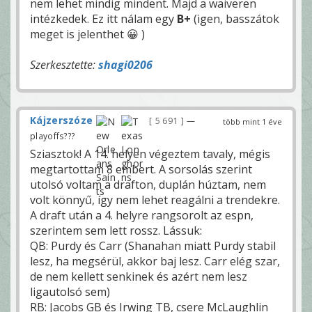
nem lehet mindig mindent. Majd a waiveren
intézkedek. Ez itt nálam egy
B+
(igen, basszátok
meget is jelenthet 😀 )
Szerkesztette:
shagi0206
Kájzerszóze
5 691
—
több mint 1 éve
playoffs???
Sziasztok! A 14. helyen végeztem tavaly, mégis
megtartottam 8 embert. A sorsolás szerint
utolsó voltam a drafton, duplán húztam, nem
volt könnyű, így nem lehet reagálni a trendekre.
A draft után a 4. helyre rangsorolt az espn,
szerintem sem lett rossz. Lássuk:
QB: Purdy és Carr (Shanahan miatt Purdy stabil
lesz, ha megsérül, akkor baj lesz. Carr elég szar,
de nem kellett senkinek és azért nem lesz
ligautolsó sem)
RB: Jacobs GB és Irwing TB, csere McLaughlin