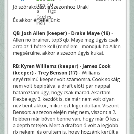
Jó szórakozást a szezonhoz Urak!
És akkor értékeljünk:
QB
:
Josh Allen (keeper) - Drake Maye (19)
-
Allen no brainer, top3 qb. Maye meg úgyis csak
arra az 1 hétre kell (remélem - mondjuk ha Allen
megsérülne, akkor a szezon úgyis kuka).
RB
:
Kyren Williams (keeper) - James Cook
(keeper) - Trey Benson (17)
- Williams
egyértelmű keeper volt számomra. Cook sokáig
nem volt bepipálva, a draft előtt pár nappal
határoztam úgy, hogy csak marad. Akartam
Flexbe egy 3. kezdőt is, de már nem volt olyan
név bent akkor, mikor ezt kigondoltam. Viszont
Benson: a szezon elején még nem, viszont a 2.
felében már bőven benne van, hogy már Ő lesz
a depth tetején. Mert a drafton ő volt a legjobb
rb nekem, és örültem is, hogy hozzánk került a