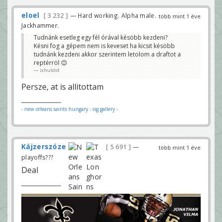
eloel
3 232
— Hard working. Alpha male.
több mint 1 éve
Jackhammer.
Tudnánk esetleg egy fél órával késöbb kezdeni?
Késni fog a gépem nem is keveset ha kicsit késöbb
tudnánk kezdeni akkor szerintem letolom a draftot a
reptérröl 😊
schuldid
Persze, at is allitottam
- new orleans saints hungary
- sig gallery -
Kájzerszóze
5 691
—
több mint 1 éve
playoffs???
Deal