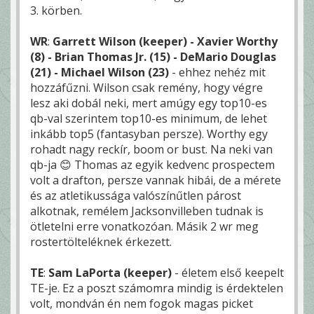
3. körben.
WR
:
Garrett Wilson (keeper) - Xavier Worthy
(8) - Brian Thomas Jr. (15) - DeMario Douglas
(21) - Michael Wilson (23)
- ehhez nehéz mit
hozzáfűzni. Wilson csak remény, hogy végre
lesz aki dobál neki, mert amúgy egy top10-es
qb-val szerintem top10-es minimum, de lehet
inkább top5 (fantasyban persze). Worthy egy
rohadt nagy reckír, boom or bust. Na neki van
qb-ja 😊 Thomas az egyik kedvenc prospectem
volt a drafton, persze vannak hibái, de a mérete
és az atletikussága valószínűtlen párost
alkotnak, remélem Jacksonvilleben tudnak is
ötletelni erre vonatkozóan. Másik 2 wr meg
rostertölteléknek érkezett.
TE
:
Sam LaPorta (keeper)
- életem első keepelt
TE-je. Ez a poszt számomra mindig is érdektelen
volt, mondván én nem fogok magas picket