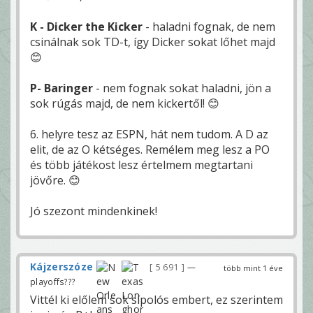
K - Dicker the Kicker
- haladni fognak, de nem
csinálnak sok TD-t, így Dicker sokat lőhet majd
😊
P- Baringer
- nem fognak sokat haladni, jön a
sok rúgás majd, de nem kickertől! 😊
6. helyre tesz az ESPN, hát nem tudom. A D az
elit, de az O kétséges. Remélem meg lesz a PO
és több játékost lesz értelmem megtartani
jövőre. 😊
Jó szezont mindenkinek!
Kájzerszóze
5 691
—
több mint 1 éve
playoffs???
Vittél ki előlem sok sípolós embert, ez szerintem