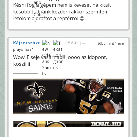
Késni fog a gépem nem is keveset ha kicsit
késöbb tudnánk kezdeni akkor szerintem
letolom a draftot a reptérröl 😊
Kájzerszóze
5 691
—
több mint 1 éve
playoffs???
Wow! Elseje vasarnap!!! Joooo az idopont,
kosziiiii