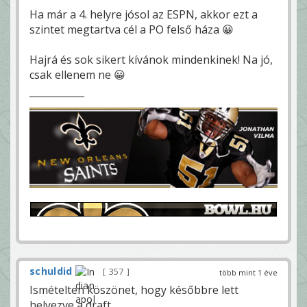
Ha már a 4. helyre jósol az ESPN, akkor ezt a
szintet megtartva cél a PO felső háza 😀
Hajrá és sok sikert kívánok mindenkinek! Na jó,
csak ellenem ne 😀
schuldid
357
több mint 1 éve
Ismételten köszönet, hogy későbbre lett
helyezve a draft.