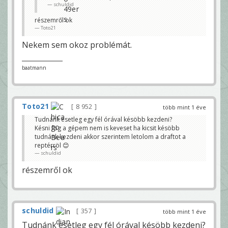
schuldid
részemről ok
Toto21
Nekem sem okoz problémát.
baatmann
Toto21
8 952
több mint 1 éve
Tudnánk esetleg egy fél órával késöbb kezdeni?
Késni fog a gépem nem is keveset ha kicsit késöbb
tudnánk kezdeni akkor szerintem letolom a draftot a
reptérröl 😊
schuldid
részemről ok
schuldid
357
több mint 1 éve
Tudnánk esetleg egy fél órával késöbb kezdeni?