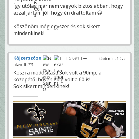
Így utólag már nem vagyok biztos abban, hogy
azzal jártam jól, hogy én draftoltam 😀
Köszönöm még egyszer és sok sikert
mindenkinek!
Kájzerszóze
5 691
—
több mint 1 éve
playoffs???
Köszi a módosítást! Sok volt a 90mp, a
közepétől bőven elég volt a 60 is!
Sok sikert mindenkinek!