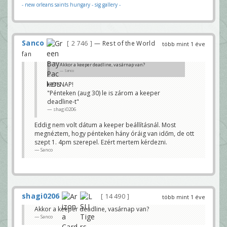
- new orleans saints hungary
- sig gallery -
Sanco
2 746
— Rest of the World
több mint 1 éve
fan
Akkor a keeper deadline, vasárnap van?
Sanco
HOLNAP!
"Pénteken (aug 30) le is zárom a keeper
deadline-t"
shagi0206
Eddig nem volt dátum a keeper beállításnál. Most
megnéztem, hogy pénteken hány óráig van időm, de ott
szept 1. 4pm szerepel. Ezért mertem kérdezni.
Sanco
shagi0206
14 490
több mint 1 éve
Akkor a keeper deadline, vasárnap van?
Sanco