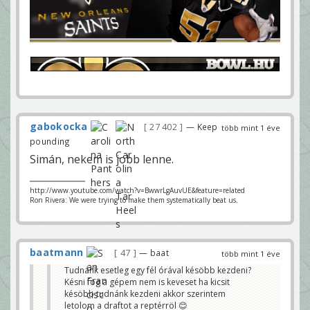
gabokocka
27 402
— Keep
több mint 1 éve
pounding
Simán, nekem is jobb lenne.
http://www.youtube.com/watch?v=BwwrLgAuvUE&feature=related
Ron Rivera: We were trying to make them systematically beat us.
baatmann
47
— baat
több mint 1 éve
Tudnánk esetleg egy fél órával késöbb kezdeni?
Késni fog a gépem nem is keveset ha kicsit
késöbb tudnánk kezdeni akkor szerintem
letolom a draftot a reptérröl 😊