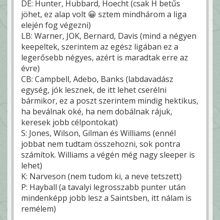
DE: Hunter, Hubbard, Hoecht (csak H betűs
jöhet, ez alap volt 😀 sztem mindhárom a liga
elején fog végezni)
LB: Warner, JOK, Bernard, Davis (mind a négyen
keepeltek, szerintem az egész ligában ez a
legerősebb négyes, azért is maradtak erre az
évre)
CB: Campbell, Adebo, Banks (labdavadász
egység, jók lesznek, de itt lehet cserélni
bármikor, ez a poszt szerintem mindig hektikus,
ha beválnak oké, ha nem dobálnak rájuk,
keresek jobb célpontokat)
S: Jones, Wilson, Gilman és Williams (ennél
jobbat nem tudtam összehozni, sok pontra
számítok. Williams a végén még nagy sleeper is
lehet)
K: Narveson (nem tudom ki, a neve tetszett)
P: Hayball (a tavalyi legrosszabb punter után
mindenképp jobb lesz a Saintsben, itt nálam is
remélem)