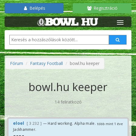
Belépés
Regisztráció
Fórum
Fantasy Football
bowl.hu keeper
bowl.hu keeper
14 feliratkozó
eloel
3 232
— Hard working. Alpha male.
több mint 1 éve
Jackhammer.