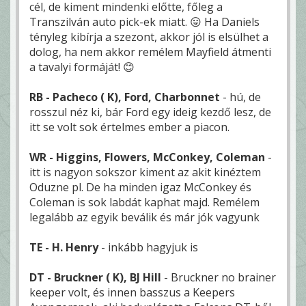
cél, de kiment mindenki előtte, főleg a
Transzilván auto pick-ek miatt. 😛 Ha Daniels
tényleg kibírja a szezont, akkor jól is elsülhet a
dolog, ha nem akkor remélem Mayfield átmenti
a tavalyi formáját! 😊
RB - Pacheco ( K), Ford, Charbonnet
- hú, de
rosszul néz ki, bár Ford egy ideig kezdő lesz, de
itt se volt sok értelmes ember a piacon.
WR - Higgins, Flowers, McConkey, Coleman
-
itt is nagyon sokszor kiment az akit kinéztem
Oduzne pl. De ha minden igaz McConkey és
Coleman is sok labdát kaphat majd. Remélem
legalább az egyik beválik és már jók vagyunk
TE - H. Henry
- inkább hagyjuk is
DT - Bruckner ( K), BJ Hill
- Bruckner no brainer
keeper volt, és innen basszus a Keepers