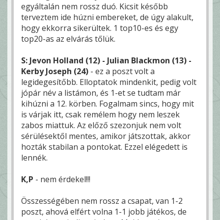
egyáltalán nem rossz duó. Kicsit később
terveztem ide húzni embereket, de úgy alakult,
hogy ekkorra sikerültek. 1 top10-es és egy
top20-as az elvárás tőlük.
S: Jevon Holland (12) - Julian Blackmon (13) -
Kerby Joseph (24)
- ez a poszt volt a
legidegesítőbb. Elloptatok mindenkit, pedig volt
jópár név a listámon, és 1-et se tudtam már
kihúzni a 12. körben. Fogalmam sincs, hogy mit
is várjak itt, csak remélem hogy nem leszek
zabos miattuk. Az előző szezonjuk nem volt
sérülésektől mentes, amikor játszottak, akkor
hozták stabilan a pontokat. Ezzel elégedett is
lennék.
K,P
- nem érdekel!!!
Összességében nem rossz a csapat, van 1-2
poszt, ahová elfért volna 1-1 jobb játékos, de