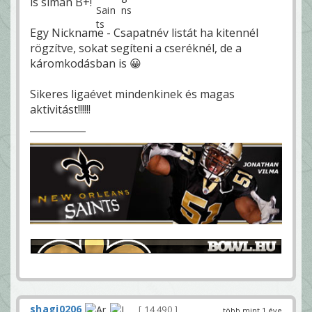
is simán B+!
Egy Nickname - Csapatnév listát ha kitennél
rögzítve, sokat segíteni a cseréknél, de a
káromkodásban is 😀
Sikeres ligaévet mindenkinek és magas
aktivitást!!!!!!
shagi0206
14 490
több mint 1 éve