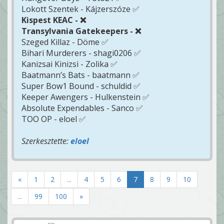
Lokott Szentek - Kájzerszóze ✅
Kispest KEAC - ❌
Transylvania Gatekeepers - ❌
Szeged Killaz - Döme ✅
Bihari Murderers - shagi0206 ✅
Kanizsai Kinizsi - Zolika ✅
Baatmann’s Bats - baatmann ✅
Super Bow1 Bound - schuldid ✅
Keeper Awengers - Hulkenstein ✅
Absolute Expendables - Sanco ✅
TOO OP - eloel ✅
Szerkesztette:
eloel
«
1
2
...
4
5
6
7
8
9
10
...
99
100
»