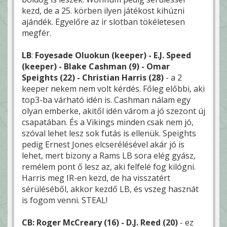
kezd, de a 25. körben ilyen játékost kihúzni
ajándék. Egyelőre az ir slotban tökéletesen
megfér.
LB
:
Foyesade Oluokun (keeper) - E.J. Speed
(keeper) - Blake Cashman (9) - Omar
Speights (22) - Christian Harris (28)
- a 2
keeper nekem nem volt kérdés. Főleg előbbi, aki
top3-ba várható idén is. Cashman nálam egy
olyan emberke, akitől idén várom a jó szezont új
csapatában. És a Vikings minden csak nem jó,
szóval lehet lesz sok futás is ellenük. Speights
pedig Ernest Jones elcserélésével akár jó is
lehet, mert bizony a Rams LB sora elég gyász,
remélem pont ő lesz az, aki felfelé fog kilógni.
Harris meg IR-en kezd, de ha visszatért
sérüléséből, akkor kezdő LB, és vszeg hasznát
is fogom venni. STEAL!
CB: Roger McCreary (16) - D.J. Reed (20)
- ez