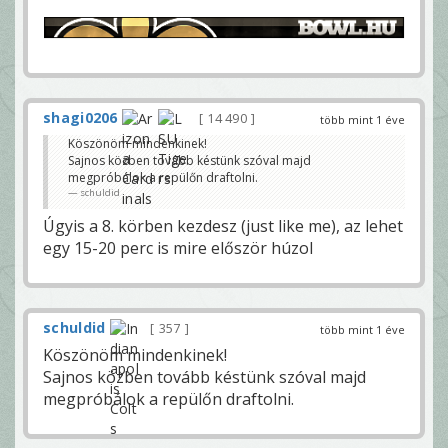
shagi0206
14 490
több mint 1 éve
Köszönöm mindenkinek!
Sajnos közben tovább késtünk szóval majd
megpróbálok a repülőn draftolni.
schuldid
Úgyis a 8. körben kezdesz (just like me), az lehet
egy 15-20 perc is mire először húzol
schuldid
357
több mint 1 éve
Köszönöm mindenkinek!
Sajnos közben tovább késtünk szóval majd
megpróbálok a repülőn draftolni.