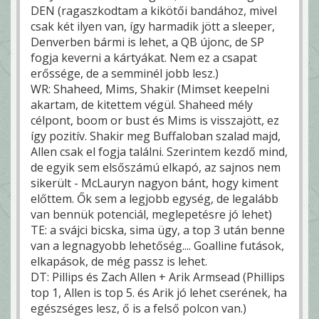
DEN (ragaszkodtam a kikötői bandához, mivel
csak két ilyen van, így harmadik jött a sleeper,
Denverben bármi is lehet, a QB újonc, de SP
fogja keverni a kártyákat. Nem ez a csapat
erőssége, de a semminél jobb lesz.)
WR: Shaheed, Mims, Shakir (Mimset keepelni
akartam, de kitettem végül. Shaheed mély
célpont, boom or bust és Mims is visszajött, ez
így pozitív. Shakir meg Buffaloban szalad majd,
Allen csak el fogja találni. Szerintem kezdő mind,
de egyik sem elsőszámú elkapó, az sajnos nem
sikerült - McLauryn nagyon bánt, hogy kiment
előttem. Ők sem a legjobb egység, de legalább
van bennük potenciál, meglepetésre jó lehet)
TE: a svájci bicska, sima ügy, a top 3 után benne
van a legnagyobb lehetőség.... Goalline futások,
elkapások, de még passz is lehet.
DT: Pillips és Zach Allen + Arik Armsead (Phillips
top 1, Allen is top 5. és Arik jó lehet cserének, ha
egészséges lesz, ő is a felső polcon van.)