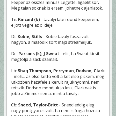
keeper az osszes minusz Legette, ligaelit sor.
Meg talan soknak is erzem, johetnek ajanlatok.
Te:
Kincaid (k)
- tavalyi late round keeperem,
eljott vegre az o ideje.
Dt:
Kobie, Stills
- Kobie tavaly fasza volt
nagyon, a masodik sort majd streameljuk.
De:
Parsons (k), J Sweat
- elit, ha Sweat kicsit
megtolja a sack szamait.
Lb:
Shaq Thompson, Perryman, Dodson, Clark
- meh… az elso ketto volt a ket elso pickem, meg
utkozben hazafele sikerult rajuknyomni, nem
tetszik. Dodson mondjuk jo lesz, Clarknak is
jobb a Zimmer sema, mint a tavalyi.
Cb:
Sneed, Taylor-Britt
- Sneed eddig eleg
nagy pontgyaros volt, ha nem is fogja hozni a