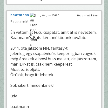
baatmann
47
— baat
több mint 1 éve
Sziasztok!
Én vettem át Fucu csapatát, amit át is neveztem,
Baatmann's Bats-ként működünk tovább.
2011. óta játszom NFL fantasy-t.
Jelenleg egy csapatvédős keeper ligban vagyok
még érdekelt a bowl.hu-s mellett, de játszottam,
már IDP-st is, csak nem keeperest.
Most ez is eljött.
Örülök, hogy itt lehetek.
Sok sikert mindenkinek!
üdv.
baatmann