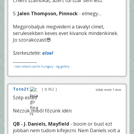
Chiefs szamokat, azert tul szar sem lesz.
S:
Jalen Thompson, Pinnock
- elmegy…
Megprobaljuk megvedeni a tavalyi cimet,
serulesekben keves evet kivanok mindenkinek.
Jo szorakozast😎
Szerkesztette:
eloel
- new orleans saints hungary
- sig gallery -
Toto21
8 952
több mint 1 éve
Szép estét!
Nézzük miből főzünk idén:
QB - J. Daniels, Mayfield
- boom or bust ezt
jobban nem tudom kifejezni. Nem Daniels volt a