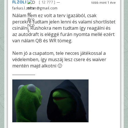
FLZOLI
12 777
—
több mint 1 éve
farkas.l.zoltan@gmail.com
Nálam nem ez volt a terv igazából, csak
percekre tudtam jelen lenni és valami shortlistet
csinálni. Rushokra nem tudtam így reagálni és
az autodraft is eléggé furán nyomta mellé ezért
van nálam QB és WR tömeg.
Nem jó a csapatom, tele necces játékossal a
védelemben, így muszáj lesz csere és waiver
mentén majd alkotni 🙂