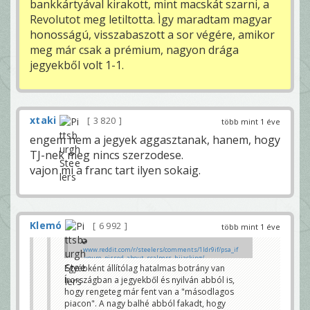
bankkártyával kirakott, mint macskát szarni, a
Revolutot meg letiltotta. Ìgy maradtam magyar
honosságú, visszabaszott a sor végére, amikor
meg már csak a prémium, nagyon drága
jegyekből volt 1-1.
xtaki
3 820
több mint 1 éve
engem nem a jegyek aggasztanak, hanem, hogy
TJ-nek meg nincs szerzodese.
vajon mi a franc tart ilyen sokaig.
Klemó
6 992
több mint 1 éve
www.reddit.com/r/steelers/comments/1ldr9if/psa_if
_youre_pissed_about_scalpers_hijacking/
Egyébként állítólag hatalmas botrány van
Itt összeszedték, hogy hogyan tudod jelenteni a
Írországban a jegyekből és nyilván abból is,
scalpereket - mivel állítólag ez Írországban full
hogy rengeteg már fent van a "másodlagos
illegális.
tenorx
piacon". A nagy balhé abból fakadt, hogy