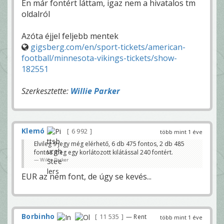
Én már fontért láttam, igaz nem a hivatalos tm
oldalról
Azóta éjjel feljebb mentek
gigsberg.com/en/sport-tickets/american-
football/minnesota-vikings-tickets/show-
182551
Szerkesztette:
Willie Parker
Klemó
6 992
több mint 1 éve
Elvileg 9 jegy még elérhető, 6 db 475 fontos, 2 db 485
fontos meg egy korlátozott kilátással 240 fontért.
Willie Parker
EUR az nem font, de úgy se kevés...
Borbinho
11 535
— Rent
több mint 1 éve