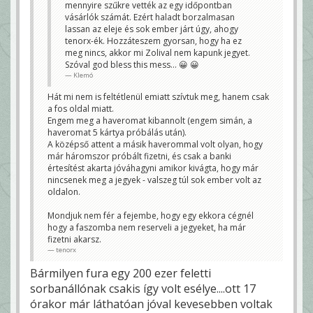
mennyire szűkre vették az egy időpontban
vásárlók számát. Ezért haladt borzalmasan
lassan az eleje és sok ember járt úgy, ahogy
tenorx-ék. Hozzáteszem gyorsan, hogy ha ez
meg nincs, akkor mi Zolival nem kapunk jegyet.
Szóval god bless this mess... 😀 😀
Klemó
Hát mi nem is feltétlenül emiatt szívtuk meg, hanem csak
a fos oldal miatt.
Engem meg a haveromat kibannolt (engem simán, a
haveromat 5 kártya próbálás után).
A középső attent a másik haverommal volt olyan, hogy
már háromszor próbált fizetni, és csak a banki
értesítést akarta jóváhagyni amikor kivágta, hogy már
nincsenek meg a jegyek - valszeg túl sok ember volt az
oldalon.
Mondjuk nem fér a fejembe, hogy egy ekkora cégnél
hogy a faszomba nem reserveli a jegyeket, ha már
fizetni akarsz.
tenorx
Bármilyen fura egy 200 ezer feletti
sorbanállónak csakis így volt esélye....ott 17
órakor már láthatóan jóval kevesebben voltak