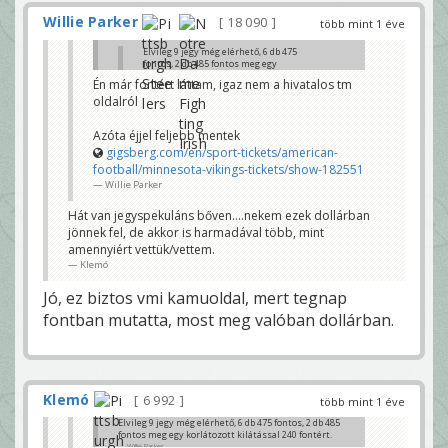
Willie Parker
18 090
több mint 1 éve
Elvileg 9 jegy még elérhető, 6 db 475
fontos, 2 db 485 fontos meg egy
korlátozott kilátással 240 fontért.
Én már fontért láttam, igaz nem a hivatalos tm
Willie Parker
oldalról
EUR az nem font, de úgy se kevés...
Klemó
Azóta éjjel feljebb mentek
gigsberg.com/en/sport-tickets/american-
football/minnesota-vikings-tickets/show-182551
Willie Parker
Hát van jegyspekuláns bőven....nekem ezek dollárban
jönnek fel, de akkor is harmadával több, mint
amennyiért vettük/vettem.
Klemó
Jó, ez biztos vmi kamuoldal, mert tegnap
fontban mutatta, most meg valóban dollárban.
Klemó
6 992
több mint 1 éve
Elvileg 9 jegy még elérhető, 6 db 475 fontos, 2 db 485
fontos meg egy korlátozott kilátással 240 fontért.
Willie Parker