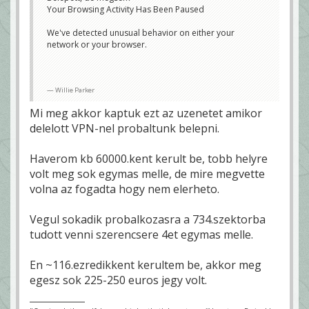
Your Browsing Activity Has Been Paused
We've detected unusual behavior on either your
network or your browser.
Willie Parker
Mi meg akkor kaptuk ezt az uzenetet amikor
delelott VPN-nel probaltunk belepni.
Haverom kb 60000.kent kerult be, tobb helyre
volt meg sok egymas melle, de mire megvette
volna az fogadta hogy nem elerheto.
Vegul sokadik probalkozasra a 734.szektorba
tudott venni szerencsere 4et egymas melle.
En ~116.ezredikkent kerultem be, akkor meg
egesz sok 225-250 euros jegy volt.