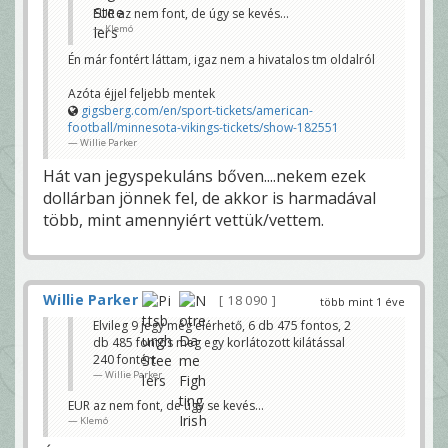
EUR az nem font, de úgy se kevés...
Klemó
Én már fontért láttam, igaz nem a hivatalos tm oldalról
Azóta éjjel feljebb mentek
gigsberg.com/en/sport-tickets/american-
football/minnesota-vikings-tickets/show-182551
Willie Parker
Hát van jegyspekuláns bőven....nekem ezek
dollárban jönnek fel, de akkor is harmadával
több, mint amennyiért vettük/vettem.
Willie Parker
18 090
több mint 1 éve
Elvileg 9 jegy még elérhető, 6 db 475 fontos, 2
db 485 fontos meg egy korlátozott kilátással
240 fontért.
Willie Parker
EUR az nem font, de úgy se kevés...
Klemó