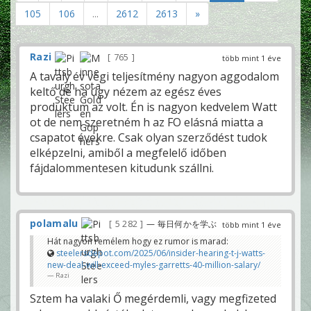
105
106
...
2612
2613
»
Razi
765
több mint 1 éve
A tavaly év végi teljesítmény nagyon aggodalom
keltő de ha úgy nézem az egész éves
produktum az volt. Én is nagyon kedvelem Watt
ot de nem szeretném h az FO elásná miatta a
csapatot évekre. Csak olyan szerződést tudok
elképzelni, amiből a megfelelő időben
fájdalommentesen kitudunk szállni.
polamalu
5 282
— 毎日何かを学ぶ
több mint 1 éve
Hát nagyon remélem hogy ez rumor is marad:
steelersdepot.com/2025/06/insider-hearing-t-j-watts-
new-deal-will-exceed-myles-garretts-40-million-salary/
Razi
Sztem ha valaki Ő megérdemli, vagy megfizeted