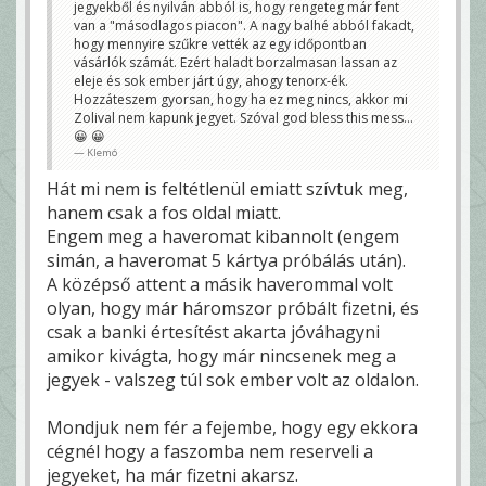
jegyekből és nyilván abból is, hogy rengeteg már fent
van a "másodlagos piacon". A nagy balhé abból fakadt,
hogy mennyire szűkre vették az egy időpontban
vásárlók számát. Ezért haladt borzalmasan lassan az
eleje és sok ember járt úgy, ahogy tenorx-ék.
Hozzáteszem gyorsan, hogy ha ez meg nincs, akkor mi
Zolival nem kapunk jegyet. Szóval god bless this mess...
😀 😀
Klemó
Hát mi nem is feltétlenül emiatt szívtuk meg,
hanem csak a fos oldal miatt.
Engem meg a haveromat kibannolt (engem
simán, a haveromat 5 kártya próbálás után).
A középső attent a másik haverommal volt
olyan, hogy már háromszor próbált fizetni, és
csak a banki értesítést akarta jóváhagyni
amikor kivágta, hogy már nincsenek meg a
jegyek - valszeg túl sok ember volt az oldalon.
Mondjuk nem fér a fejembe, hogy egy ekkora
cégnél hogy a faszomba nem reserveli a
jegyeket, ha már fizetni akarsz.