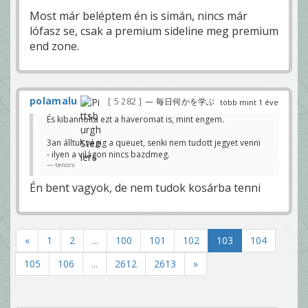
Most már beléptem én is simán, nincs már
lófasz se, csak a premium sideline meg premium
end zone.
polamalu
5 282
— 毎日何かを学ぶ
több mint 1 éve
És kibannolta ezt a haveromat is, mint engem.
3an álltuk végig a queuet, senki nem tudott jegyet venni
- ilyen a világon nincs bazdmeg.
tenorx
Én bent vagyok, de nem tudok kosárba tenni
«
1
2
...
100
101
102
103
104
105
106
...
2612
2613
»