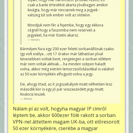
Egyébként állítólag hatalmas botrány van
csak a banki értesítést akarta jóváhagyni amikor
Írországban a jegyekből és nyilván abból is, hogy
rengeteg már fent van a "másodlagos piacon". A
kivágta, hogy már nincsenek meg a jegyek -
nagy balhé abból fakadt, hogy mennyire szűkre
valszeg túl sok ember volt az oldalon.
vették az egy időpontban vásárlók számát. Ezért
haladt borzalmasan lassan az eleje és sok ember
járt úgy, ahogy tenorx-ék. Hozzáteszem gyorsan,
Mondjuk nem fér a fejembe, hogy egy ekkora
hogy ha ez meg nincs, akkor mi Zolival nem kapunk
cégnél hogy a faszomba nem reserveli a
jegyet. Szóval god bless this mess... 😀 😀
Klemó
jegyeket, ha már fizetni akarsz.
tenorx
Bármilyen fura egy 200 ezer feletti sorbanállónak csakis
így volt esélye....ott 17 órakor már láthatóan jóval
kevesebben voltak bent, rengetegen a sorban előttem
már nem voltak aktívak.....ha minden szépen haladt
volna, akkor még extrém lemorzsolódásokkal is valahol
az 50 ezer környékén elfogyott volna a jegy.
De, ahogy írtad, az ír jogszabályok miatt vélhetően lesz
második kör is egy jó pár visszaszedett jegy miatt.
Kiváncsi leszek.
Klemó
Nálam pl az volt, hogyha magyar IP címről
léptem be, akkor 600ezer fölé rakott a sorban.
VPN-nel áttettem magam UK-ba, ott előresorolt
50 ezer környékére, cserébe a magyar