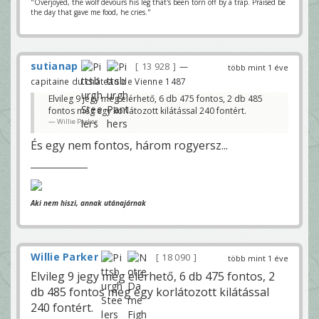
"Overjoyed, the wolf devours his leg that's been torn off by a trap. Praised be
the day that gave me food, he cries."
sutianap
13 928
—
több mint 1 éve
capitaine du château de Vienne 1487
Elvileg 9 jegy még elérhető, 6 db 475 fontos, 2 db 485
fontos meg egy korlátozott kilátással 240 fontért.
Willie Parker
És egy nem fontos, három rogyersz...
Aki nem hiszi, annak utánajárnak
Willie Parker
18 090
több mint 1 éve
Elvileg 9 jegy még elérhető, 6 db 475 fontos, 2
db 485 fontos meg egy korlátozott kilátással
240 fontért.