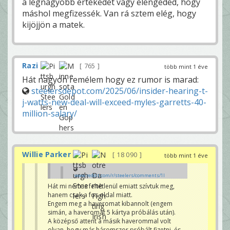
a legnagyobb értékedet vagy elengeded, hogy
máshol megfizessék. Van rá sztem elég, hogy
kijöjjön a matek.
Razi
765
több mint 1 éve
Hát nagyon remélem hogy ez rumor is marad:
steelersdepot.com/2025/06/insider-hearing-t-
j-watts-new-deal-will-exceed-myles-garretts-40-
million-salary/
Willie Parker
18 090
több mint 1 éve
www.reddit.com/r/steelers/comments/1l
dr9if/psa_if_youre_pissed_about_scalpers_
Hát mi nem is feltétlenül emiatt szívtuk meg,
hijacking/
hanem csak a fos oldal miatt.
Itt összeszedték, hogy hogyan tudod
Engem meg a haveromat kibannolt (engem
jelenteni a scalpereket - mivel állítólag ez
simán, a haveromat 5 kártya próbálás után).
Írországban full illegális.
tenorx
A középső attent a másik haverommal volt
olyan, hogy már háromszor próbált fizetni, és