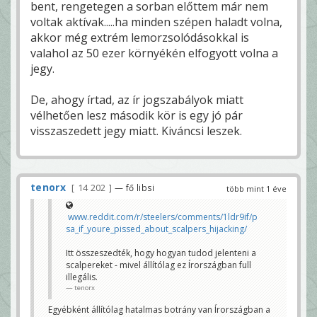
bent, rengetegen a sorban előttem már nem
voltak aktívak.....ha minden szépen haladt volna,
akkor még extrém lemorzsolódásokkal is
valahol az 50 ezer környékén elfogyott volna a
jegy.
De, ahogy írtad, az ír jogszabályok miatt
vélhetően lesz második kör is egy jó pár
visszaszedett jegy miatt. Kiváncsi leszek.
tenorx
14 202
— fő libsi
több mint 1 éve
www.reddit.com/r/steelers/comments/1ldr9if/p
sa_if_youre_pissed_about_scalpers_hijacking/
Itt összeszedték, hogy hogyan tudod jelenteni a
scalpereket - mivel állítólag ez Írországban full
illegális.
tenorx
Egyébként állítólag hatalmas botrány van Írországban a