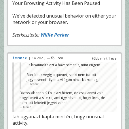
Your Browsing Activity Has Been Paused
We've detected unusual behavior on either your
network or your browser.
Szerkesztette:
Willie Parker
tenorx
14 202
— fő libsi
több mint 1 éve
És kibannolta ezt a haveromat is, mint engem.
3an álltuk végig a queuet, senki nem tudott
jegyet venni - ilyen a világon nincs bazdmeg.
tenorx
Biztos kibannolt? Én is azt hittem, de csak annyi volt,
hogy betett a site-ra, ami úgy nézett ki, hogy üres, de
nem, ott lehetett jegyet venni!
Klemó
Jah ugyanazt kapta mint én, hogy unusual
activity.