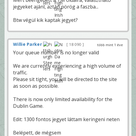
Mert beengedett a TM oldalra, választható
jegyeket ajánl, aztán pörög a faszba...
Btw végül kik kaptak jegyet?
Willie Parker
18 090
több mint 1 éve
Your queue number is no longer valid
We are currently experiencing a high volume of
traffic.
Please sit tight, you will be directed to the site
as soon as possible.
There is now only limited availability for the
Dublin Game.
Edit: 1300 fontos jegyet láttam keringeni neten
Belépett, de mégsem