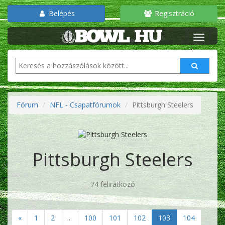
Belépés
Regisztráció
Fórum
NFL - Csapatfórumok
Pittsburgh Steelers
Pittsburgh Steelers
74 feliratkozó
«
1
2
...
100
101
102
103
104