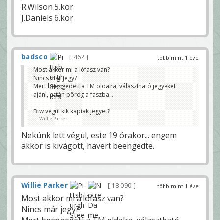
R.Wilson 5.kör
J.Daniels 6.kör
badsco
462
több mint 1 éve
Most akkor mi a lófasz van?
Nincs már jegy?
Mert beengedett a TM oldalra, választható jegyeket
ajánl, aztán pörög a faszba...
Btw végül kik kaptak jegyet?
Willie Parker
Nekünk lett végül, este 19 órakor... engem
akkor is kivágott, havert beengedte.
Willie Parker
18 090
több mint 1 éve
Most akkor mi a lófasz van?
Nincs már jegy?