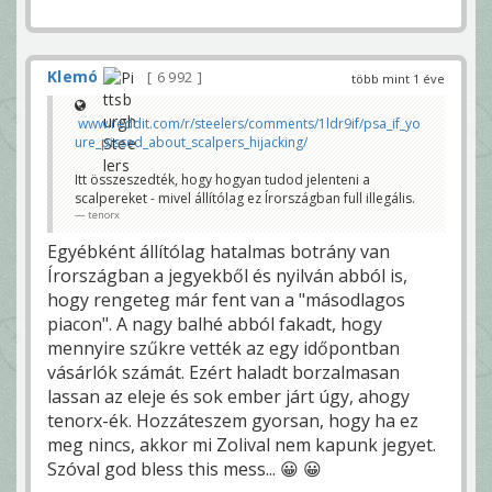
Klemó
6 992
több mint 1 éve
www.reddit.com/r/steelers/comments/1ldr9if/psa_if_yo
ure_pissed_about_scalpers_hijacking/
Itt összeszedték, hogy hogyan tudod jelenteni a
scalpereket - mivel állítólag ez Írországban full illegális.
tenorx
Egyébként állítólag hatalmas botrány van
Írországban a jegyekből és nyilván abból is,
hogy rengeteg már fent van a "másodlagos
piacon". A nagy balhé abból fakadt, hogy
mennyire szűkre vették az egy időpontban
vásárlók számát. Ezért haladt borzalmasan
lassan az eleje és sok ember járt úgy, ahogy
tenorx-ék. Hozzáteszem gyorsan, hogy ha ez
meg nincs, akkor mi Zolival nem kapunk jegyet.
Szóval god bless this mess... 😀 😀