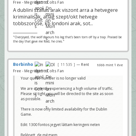
Free - Megrögzött Colts Fan
A dublini szallas arak viszont arra a hetvegere
kriminalisak, atlag szept/okt hetvege
tobbszorose, kb londoni arak, sot...
"Overjoyed, the wolf devours his leg that's been torn off by a trap. Praised be
the day that gave me food, he cries."
Borbinho
11 535
— Rent
több mint 1 éve
Free - Megrögzött Colts Fan
Your queue number is no longer valid
We are currently experiencing a high volume of traffic.
Please sit tight, you will be directed to the site as soon
as possible.
There is now only limited availability for the Dublin
Game.
Edit: 1300 fontos jegyet láttam keringeni neten
Belépett, de mégsem