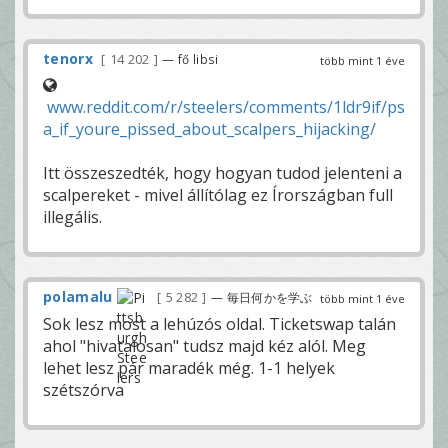
tenorx
14 202
— fő libsi
több mint 1 éve
www.reddit.com/r/steelers/comments/1ldr9if/ps
a_if_youre_pissed_about_scalpers_hijacking/
Itt összeszedték, hogy hogyan tudod jelenteni a
scalpereket - mivel állítólag ez Írországban full
illegális.
polamalu
5 282
— 毎日何かを学ぶ
több mint 1 éve
Sok lesz most a lehúzós oldal. Ticketswap talán
ahol "hivatalosan" tudsz majd kéz alól. Meg
lehet lesz pár maradék még. 1-1 helyek
szétszórva