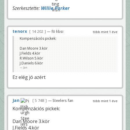
Szerkesztette:
Willie Parker
tenorx
14 202
— fő libsi
több mint 1 éve
Kompenzációs pickek:
Dan Moore 3.kör
J.Fields 4.kör
R.Wilson 5.kör
J.Daniels 6.kör
Jan
Ez elég jó azért
Jan
5 748
— Steelers fan
több mint 1 éve
Kompenzációs pickek:
Dan Moore 3.kör
J.Fields 4.kör