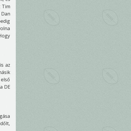
t Tim
. Dan
pedig
volna
 Hogy
is az
másik
 első
 a DE
ágása
dőlt,