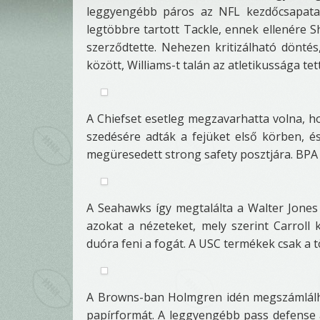
leggyengébb páros az NFL kezdőcsapataib
legtöbbre tartott Tackle, ennek ellenére 
szerződtette. Nehezen kritizálható dönté
között, Williams-t talán az atletikussága te
A Chiefset esetleg megzavarhatta volna, h
szedésére adták a fejüket első körben, és
megüresedett strong safety posztjára. BPA
A Seahawks így megtalálta a Walter Jones
azokat a nézeteket, mely szerint Carrol
duóra feni a fogát. A USC termékek csak a tö
A Browns-ban Holmgren idén megszámlálhata
papírformát. A leggyengébb pass defense 