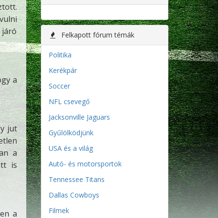
tott.
vulni
 járó
Felkapott fórum témák
Politika
Kerékpár
ogy a
Soccer
NFL csevegő
Jacksonville Jaguars
y jut
Gyűlölködjünk
etlen
USA és a világ
van a
Autó- és motorsportok
tt is
Tennessee Titans
Dallas Cowboys
Filmek
ően a