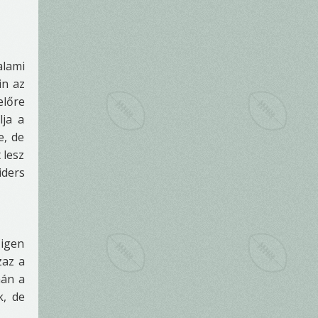
alami
in az
előre
lja a
e, de
 lesz
ders
 igen
zaz a
mán a
k, de