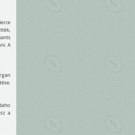
ierce
tték,
iants
ni. A
organ
tése.
Idaho
esz a