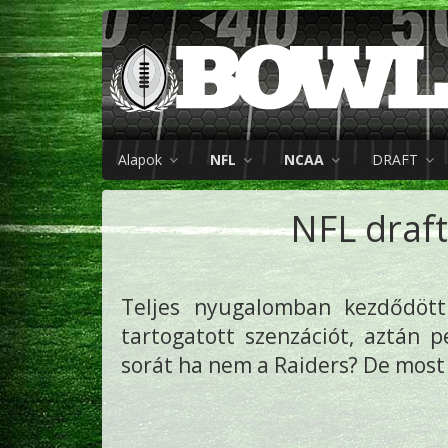
Alapok
NFL
NCAA
DRAFT
NFL draft
Teljes nyugalomban kezdődöt
tartogatott szenzációt, aztán 
sorát ha nem a Raiders? De most