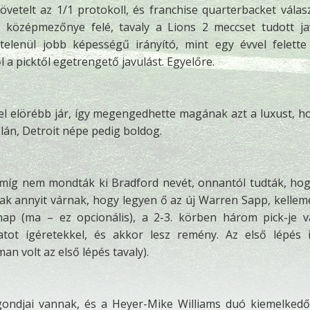
etelt az 1/1 protokoll, és franchise quarterbacket válasz
középmezőnye felé, tavaly a Lions 2 meccset tudott ja
telenül jobb képességű irányító, mint egy évvel felette
l a picktől egetrengető javulást. Egyelőre.
l elörébb jár, így megengedhette magának azt a luxust, h
zlán, Detroit népe pedig boldog.
amíg nem mondták ki Bradford nevét, onnantól tudták, hog
ak annyit várnak, hogy legyen ő az új Warren Sapp, kellem
lnap (ma – ez opcionális), a 2-3. körben három pick-je 
atot ígéretekkel, és akkor lesz remény. Az első lépés i
n volt az első lépés tavaly).
gondjai vannak, és a Heyer-Mike Williams duó kiemelked