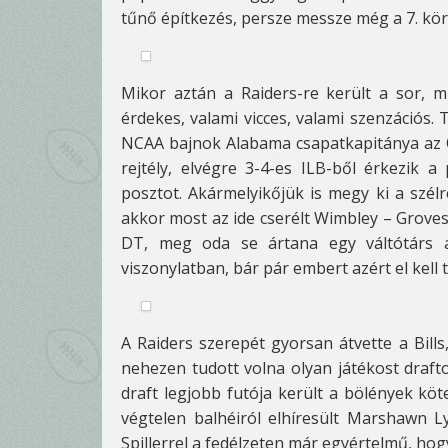
tűnő építkezés, persze messze még a 7. kör
Mikor aztán a Raiders-re került a sor, 
érdekes, valami vicces, valami szenzációs.
NCAA bajnok Alabama csapatkapitánya az Oa
rejtély, elvégre 3-4-es ILB-ből érkezik 
posztot. Akármelyikőjük is megy ki a szélr
akkor most az ide cserélt Wimbley – Groves
DT, meg oda se ártana egy váltótárs a
viszonylatban, bár pár embert azért el kell
A Raiders szerepét gyorsan átvette a Bills
nehezen tudott volna olyan játékost draftol
draft legjobb futója került a bölények k
végtelen balhéiról elhíresült Marshawn Ly
Spillerrel a fedélzeten már egyértelmű, hog