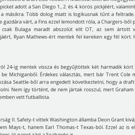
 picket adott a San Diego 1., 2. és 4. körös pickjéért, valamin
 a másikra. Több dolog miatt is logikusnak tűnt a feltrade
gazdára várt, a Fins ezzel lemondott róla, a Chargers-ből 
r csak Bulaga maradt abszolút elit OT, az sem ártott 
áért, Ryan Mathews-ért mentek fel kereken egy fél kört.
-ról 24-ig mentek vissza és begyűjtöttek két harmadik kört 
 be Michiganből. Érdekes választás, mert bár Trent Cole 
zása Seattle-ből arra engedett következtetni, hogy a draft
lni. Nem így történt, de nem jártak rosszul, mert Graham
emben vett futballista.
rság II. Safety-t vittek Washington államba Deon Grant kiv
em Mays-t, hanem Earl Thomas-t Texas-ból. Ezzel az is el
ni. Jó napot zárt a Seahawks is.