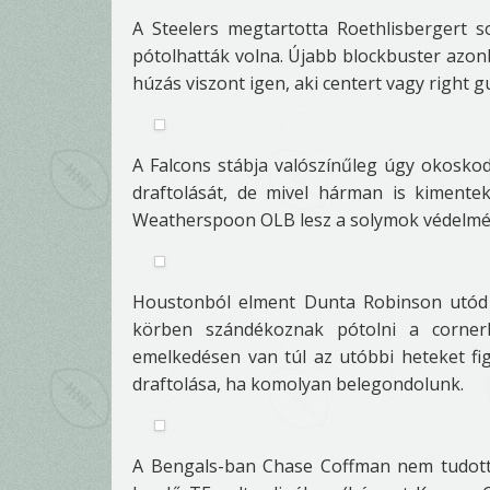
A Steelers megtartotta Roethlisbergert so
pótolhatták volna. Újabb blockbuster azo
húzás viszont igen, aki centert vagy right g
A Falcons stábja valószínűleg úgy okoskod
draftolását, de mivel hárman is kimente
Weatherspoon OLB lesz a solymok védelmé
Houstonból elment Dunta Robinson utód n
körben szándékoznak pótolni a corner
emelkedésen van túl az utóbbi heteket fi
draftolása, ha komolyan belegondolunk.
A Bengals-ban Chase Coffman nem tudott 