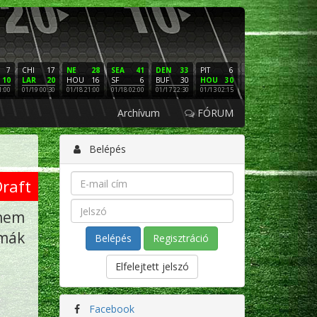
7
CHI
17
NE
28
SEA
41
DEN
33
PIT
6
NE
16
PHI
10
LAR
20
HOU
16
SF
6
BUF
30
HOU
30
LAC
3
SF
1:00
01/19 00:30
01/18 21:00
01/18 02:00
01/17 22:30
01/13 02:15
01/12 02:00
01/11 22:
Archívum
FÓRUM
Belépés
raft
nem
émák
Regisztráció
Elfelejtett jelszó
Facebook