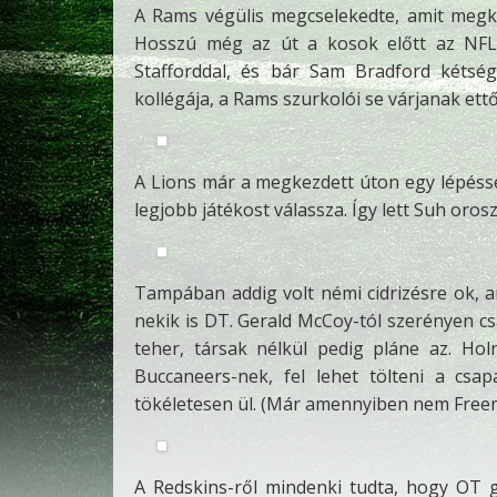
A Rams végülis megcselekedte, amit megköv
Hosszú még az út a kosok előtt az NFL 
Stafforddal, és bár Sam Bradford kétség
kollégája, a Rams szurkolói se várjanak ettő
A Lions már a megkezdett úton egy lépésse
legjobb játékost válassza. Így lett Suh oros
Tampában addig volt némi cidrizésre ok, 
nekik is DT. Gerald McCoy-tól szerényen cs
teher, társak nélkül pedig pláne az. Ho
Buccaneers-nek, fel lehet tölteni a csap
tökéletesen ül. (Már amennyiben nem Freema
A Redskins-ről mindenki tudta, hogy OT 