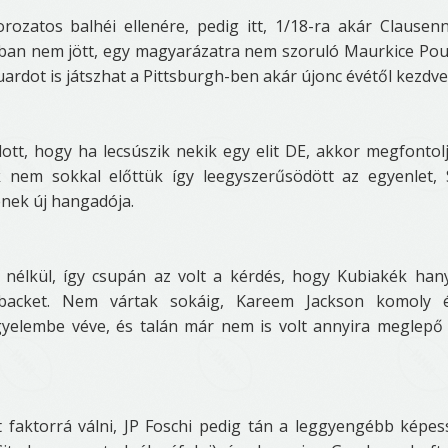
rozatos balhéi ellenére, pedig itt, 1/18-ra akár Clausenn
nban nem jött, egy magyarázatra nem szoruló Maurkice Po
uardot is játszhat a Pittsburgh-ben akár újonc évétől kezdve
ott, hogy ha lecsúszik nekik egy elit DE, akkor megfontol
k nem sokkal előttük így leegyszerűsödött az egyenlet,
nek új hangadója.
élkül, így csupán az volt a kérdés, hogy Kubiakék han
backet. Nem vártak sokáig, Kareem Jackson komoly é
gyelembe véve, és talán már nem is volt annyira meglepő
faktorrá válni, JP Foschi pedig tán a leggyengébb képe