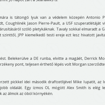
ámára is tátongó lyuk van a védelem közepén Antonio P
, Coughlinék Jason Pierre-Pault, a USF szuperatlétáját vi
rusításáról szóló pletykáknak. Tavaly sokkal elmaradt a G
inttől, JPP kiemelkedő testi ereje ezt lesz hivatott javíta
st. Belekerülve a DE runba, elvitte a magáét, Derrick M
zékeny pont, teljesen érthető lépés volt Morgan szerződte
rzett pickkel idei második draftcetlijével Mike Iupatit, az 
al jobb oldalát. Egy izmos OL mögött Alex Smith is elég l
k az álmok az öböl környékén.