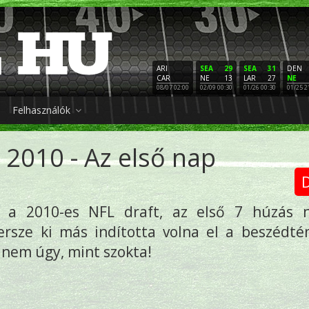
ARI
SEA
29
SEA
31
DEN
CAR
NE
13
LAR
27
NE
08/07 02:00
02/09 00:30
01/26 00:30
01/25 2
Felhasználók
 2010 - Az első nap
D
t a 2010-es NFL draft, az első 7 húzás 
persze ki más indította volna el a beszédt
 nem úgy, mint szokta!