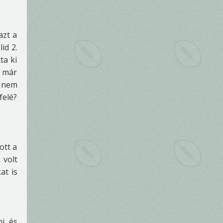
azt a
id 2.
ta ki
z már
t nem
felé?
ott a
 volt
at is
i, és