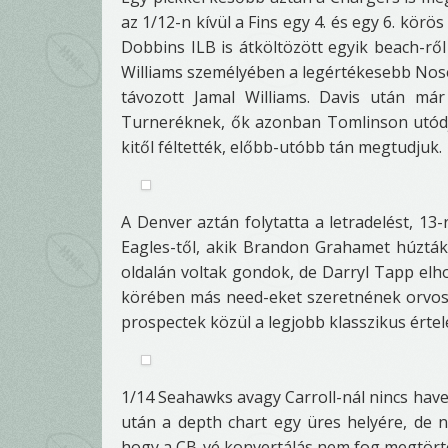
az 1/12-n kívül a Fins egy 4. és egy 6. körös
Dobbins ILB is átköltözött egyik beach-ről
Williams személyében a legértékesebb Nose 
távozott Jamal Williams. Davis után má
Turneréknek, ők azonban Tomlinson utódj
kitől féltették, előbb-utóbb tán megtudjuk.
A Denver aztán folytatta a letradelést, 13
Eagles-től, akik Brandon Grahamet húzták
oldalán voltak gondok, de Darryl Tapp elho
körében más need-eket szeretnének orvoso
prospectek közül a legjobb klasszikus értel
1/14 Seahawks avagy Carroll-nál nincs have
után a depth chart egy üres helyére, de n
hogy a CB-vé konvertálás nem fog megtörtén