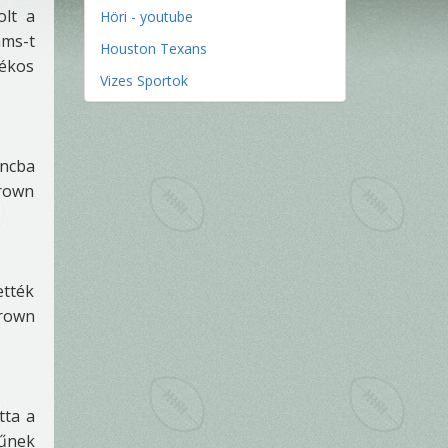
olt a
Höri - youtube
ams-t
Houston Texans
tékos
Vizes Sportok
áncba
Brown
ették
Brown
tta a
rűnek