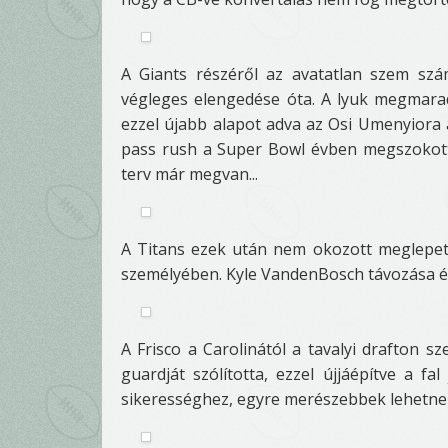
A Giants részéről az avatatlan szem sz
végleges elengedése óta. A lyuk megmaradt
ezzel újabb alapot adva az Osi Umenyiora á
pass rush a Super Bowl évben megszokott sz
terv már megvan...
A Titans ezek után nem okozott meglepeté
személyében. Kyle VandenBosch távozása ér
A Frisco a Carolinától a tavalyi drafton sze
guardját szólította, ezzel újjáépítve a f
sikerességhez, egyre merészebbek lehetne