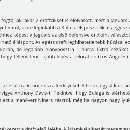
 fogta, aki akár 2 draftcikket is elolvasott, mert a Jaguars 
yetemről, akire leginkább a 3-4-es DE poszt illik, és egy szol
hhez képest a Jaguars az első defensive endként választot
ható álláspont. Az egész draft leghihetetlenebb húzása, e
korán, de legalább hiányposztra – hurrá. Extra nézőke
ogy fellendítené, újabb lépés a relocation (Los Angeles) 
z első trade borzolta a kedélyeket. A Frisco egy 4. kört ad
lvigye Anthony Davis-t. Tekintve, hogy Bulaga is elérhető
em ezt a manővert Niners részről, még ha nagyon nagy lyuk
érkezett a draft első felébe. A Miamival sikerült megegyezn