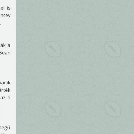
el is
uncey
.
ják a
 Sean
yadik
rték
 az ő
sségű