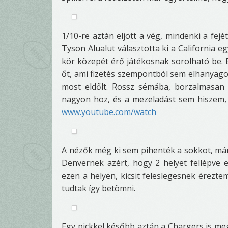
1/10-re aztán eljött a vég, mindenki a fejét
Tyson Alualut választotta ki a California eg
kör közepét érő játékosnak sorolható be. E
őt, ami fizetés szempontból sem elhanyagol
most eldőlt. Rossz sémába, borzalmasan 
nagyon hoz, és a mezeladást sem hiszem, h
www.youtube.com/watch
A nézők még ki sem pihenték a sokkot, már a
Denvernek azért, hogy 2 helyet fellépve e
ezen a helyen, kicsit feleslegesnek érezt
tudtak így betömni.
Egy pickkel később aztán a Chargers is meg