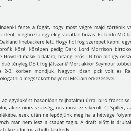
.
mindenki fente a fogát, hogy most végre majd történik v
 Történt, méghozzá egy elég váratlan húzás: Rolando McCla
kland linebackere lett. Hogy hol fog szerepet kapni, egy
a profik közé, középen pedig Dark Lord Morrison birtoko
e Howard másik oldalára, bitang erős LB trió állt így össz
 duó tényleg DE-t fog játszani? Mert akkor Seymour többet
 2-3. körben mondjuk. Nagyon józan pick volt ez Rai
 tologatni a megszokott helyéről McClain érkezésével.
, az egyébként hasonlóan teljhatalmú úrral bíró franchise
ni, akire nincs szükség, nos most ez sikerült. CJ Spiller, a
ötelékébe, ezek után ne lepődjünk meg ha a hétvége folya
nch már nem lesz a csapat tagja. A draft előtt is árultá
y fokozódni fog a boltolási kedv.