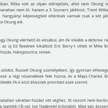
an. Ritka volt az olyan előrejelzés, ahol nem Okung v
Shanahan nem őt, hanem a 3. Sooners játékost, Trent Willi
s, hangyányi képességbeli eltérések vannak csak a két já
tte Okung elé.
ogy Okung elérhető és elcsábul, ám ők inkább a defense r
 az új Ed Reednek kikiáltott Eric Berry-t vitték el Mike 
 húzás, hiányposztra, remek.
 utódot, Russell Okung személyében, így gyorsan elheseg
l keze a régi növendékek felé húzna, és a Mays-Charles 
ltelék FA-k közt élveznek prioritást ezek szerint.
tlan váratlan húzást vitt véghez, itt viszont nem boríto
a legjobb CB-vel, Joe Hadennel erősödött. Még egy éssze