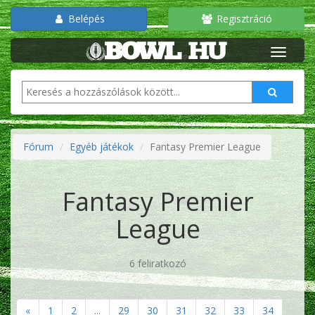
Belépés
Regisztráció
Fórum
Egyéb játékok
Fantasy Premier League
Fantasy Premier
League
6 feliratkozó
«
1
2
...
29
30
31
32
33
34