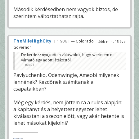
Második kérdésedben nem vagyok biztos, de
szerintem változtathatsz rajta.
TheMileHighCity
1 906
— Colorado
több mint 15 éve
Governor
De kérdezz nyugodtan válaszolok, hogy szerintem mi
várható egy adott játékostól.
tüsi91
Pavlyuchenko, Odemwingie, Ameobi milyenek
lennének? Kezdőnek számítanak a
csapataikban?
Még egy kérdés, nem jöttem rá a rules alapján:
a kapitányt és a helyettest egyszer lehet
kiválasztani a szezon előtt, vagy akár hetente is
lehet másokat kijelölni?