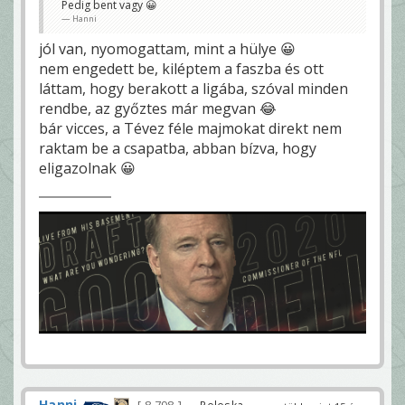
Pedig bent vagy 😀
Hanni
jól van, nyomogattam, mint a hülye 😀
nem engedett be, kiléptem a faszba és ott
láttam, hogy berakott a ligába, szóval minden
rendbe, az győztes már megvan 😂
bár vicces, a Tévez féle majmokat direkt nem
raktam be a csapatba, abban bízva, hogy
eligazolnak 😀
Hanni