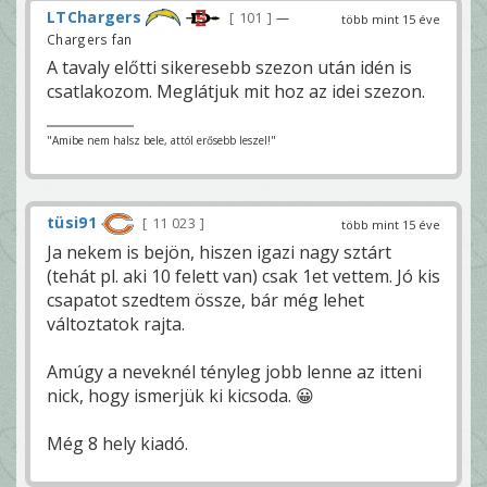
LTChargers
101
—
több mint 15 éve
Chargers fan
A tavaly előtti sikeresebb szezon után idén is
csatlakozom. Meglátjuk mit hoz az idei szezon.
"Amibe nem halsz bele, attól erősebb leszel!"
tüsi91
11 023
több mint 15 éve
Ja nekem is bejön, hiszen igazi nagy sztárt
(tehát pl. aki 10 felett van) csak 1et vettem. Jó kis
csapatot szedtem össze, bár még lehet
változtatok rajta.
Amúgy a neveknél tényleg jobb lenne az itteni
nick, hogy ismerjük ki kicsoda. 😀
Még 8 hely kiadó.