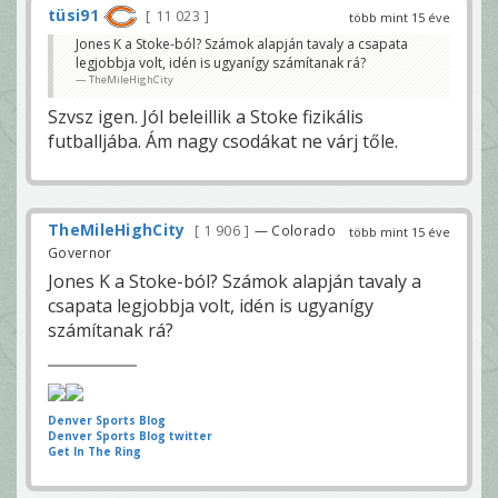
tüsi91
11 023
több mint 15 éve
Jones K a Stoke-ból? Számok alapján tavaly a csapata
legjobbja volt, idén is ugyanígy számítanak rá?
TheMileHighCity
Szvsz igen. Jól beleillik a Stoke fizikális
futballjába. Ám nagy csodákat ne várj tőle.
TheMileHighCity
1 906
— Colorado
több mint 15 éve
Governor
Jones K a Stoke-ból? Számok alapján tavaly a
csapata legjobbja volt, idén is ugyanígy
számítanak rá?
Denver Sports Blog
Denver Sports Blog twitter
Get In The Ring