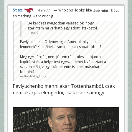
Stez
49 977
— Whoops, looks like
több mint 15 éve
something went wrong.
De kérdezz nyugodtan válaszolok, hogy
szerintem mi várható egy adott játékostól.
tüsi91
Pavlyuchenko, Odemwingie, Ameobi milyenek
lennének? Kezdőnek számítanak a csapataikban?
Még egy kérdés, nem jöttem rá a rules alapján: a
kapitányt és a helyettest egyszer lehet kiválasztani a
szezon előtt, vagy akár hetente is lehet másokat
kijelölni?
TheMileHighCity
Pavlyuchenko menni akar Tottenhamből, csak
nem akarják elengedni, csak csere amúgy.