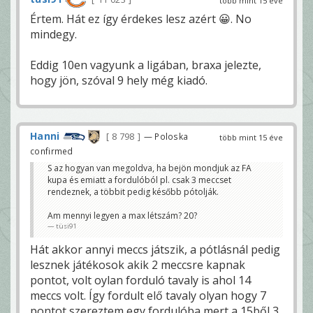
több mint 15 éve
Értem. Hát ez így érdekes lesz azért 😀. No
mindegy.
Eddig 10en vagyunk a ligában, braxa jelezte,
hogy jön, szóval 9 hely még kiadó.
Hanni
8 798
— Poloska
több mint 15 éve
confirmed
S az hogyan van megoldva, ha bejön mondjuk az FA
kupa és emiatt a fordulóból pl. csak 3 meccset
rendeznek, a többit pedig később pótolják.
Am mennyi legyen a max létszám? 20?
tüsi91
Hát akkor annyi meccs játszik, a pótlásnál pedig
lesznek játékosok akik 2 meccsre kapnak
pontot, volt oylan forduló tavaly is ahol 14
meccs volt. Így fordult elő tavaly olyan hogy 7
pontot szereztem egy fordulóba mert a 15ből 3