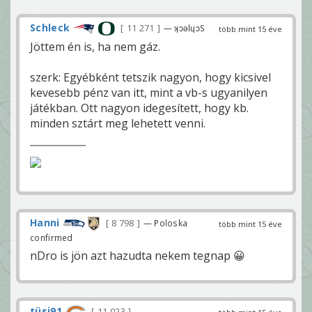
Schleck
11 271
— ʞɔǝlɥɔS
több mint 15 éve
Jöttem én is, ha nem gáz.
szerk: Egyébként tetszik nagyon, hogy kicsivel
kevesebb pénz van itt, mint a vb-s ugyanilyen
játékban. Ott nagyon idegesített, hogy kb.
minden sztárt meg lehetett venni.
Hanni
8 798
— Poloska
több mint 15 éve
confirmed
nDro is jön azt hazudta nekem tegnap 😀
tüsi91
11 023