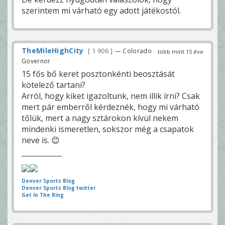
szerintem mi várható egy adott játékostól.
TheMileHighCity
1 906
— Colorado
több mint 15 éve
Governor
15 fős bő keret posztonkénti beosztását
kötelező tartani?
Arról, hogy kiket igazoltunk, nem illik írni? Csak
mert pár emberről kérdeznék, hogy mi várható
tőlük, mert a nagy sztárokon kívül nekem
mindenki ismeretlen, sokszor még a csapatok
neve is. 😊
Denver Sports Blog
Denver Sports Blog twitter
Get In The Ring