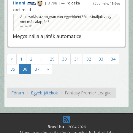
Hanni
8 798
— Poloska
több mint 15 éve
confirmed
A sorsolás az hogyan van egyébként? Mi csináljuk vagy
vmi más alapján?
tüsi91
Megcsinálja a játék automatice
«
1
2
...
29
30
31
32
33
34
35
36
37
»
Fórum
Egyéb játékok
Fantasy Premier League
Bowl.hu
-
2004-2026
Magyarország első számú amerikai futball oldala