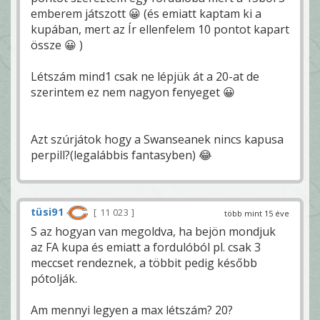
emberem játszott 😀 (és emiatt kaptam ki a
kupában, mert az Ír ellenfelem 10 pontot kapart
össze 😀 )
Létszám mind1 csak ne lépjük át a 20-at de
szerintem ez nem nagyon fenyeget 😀
Azt szúrjátok hogy a Swanseanek nincs kapusa
perpill?(legalábbis fantasyben) 😂
tüsi91
11 023
több mint 15 éve
S az hogyan van megoldva, ha bejön mondjuk
az FA kupa és emiatt a fordulóból pl. csak 3
meccset rendeznek, a többit pedig később
pótolják.
Am mennyi legyen a max létszám? 20?