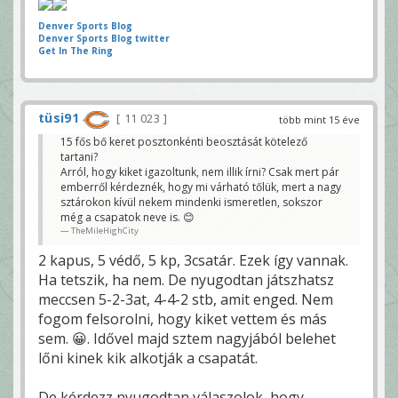
Denver Sports Blog
Denver Sports Blog twitter
Get In The Ring
tüsi91
11 023
több mint 15 éve
15 fős bő keret posztonkénti beosztását kötelező
tartani?
Arról, hogy kiket igazoltunk, nem illik írni? Csak mert pár
emberről kérdeznék, hogy mi várható tőlük, mert a nagy
sztárokon kívül nekem mindenki ismeretlen, sokszor
még a csapatok neve is. 😊
TheMileHighCity
2 kapus, 5 védő, 5 kp, 3csatár. Ezek így vannak.
Ha tetszik, ha nem. De nyugodtan játszhatsz
meccsen 5-2-3at, 4-4-2 stb, amit enged. Nem
fogom felsorolni, hogy kiket vettem és más
sem. 😀. Idővel majd sztem nagyjából belehet
lőni kinek kik alkotják a csapatát.
De kérdezz nyugodtan válaszolok, hogy