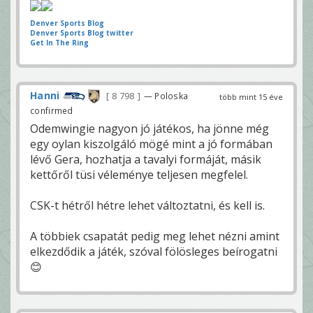
Denver Sports Blog
Denver Sports Blog twitter
Get In The Ring
Hanni
8 798
— Poloska
több mint 15 éve
confirmed
Odemwingie nagyon jó játékos, ha jönne még
egy oylan kiszolgáló mögé mint a jó formában
lévő Gera, hozhatja a tavalyi formáját, másik
kettőről tüsi véleménye teljesen megfelel.
CSK-t hétről hétre lehet változtatni, és kell is.
A többiek csapatát pedig meg lehet nézni amint
elkezdődik a játék, szóval fölösleges beírogatni
😊