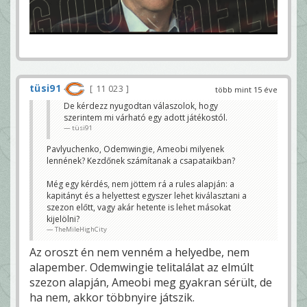
tüsi91
11 023
több mint 15 éve
De kérdezz nyugodtan válaszolok, hogy
szerintem mi várható egy adott játékostól.
tüsi91
Pavlyuchenko, Odemwingie, Ameobi milyenek
lennének? Kezdőnek számítanak a csapataikban?
Még egy kérdés, nem jöttem rá a rules alapján: a
kapitányt és a helyettest egyszer lehet kiválasztani a
szezon előtt, vagy akár hetente is lehet másokat
kijelölni?
TheMileHighCity
Az oroszt én nem venném a helyedbe, nem
alapember. Odemwingie telitalálat az elmúlt
szezon alapján, Ameobi meg gyakran sérült, de
ha nem, akkor többnyire játszik.