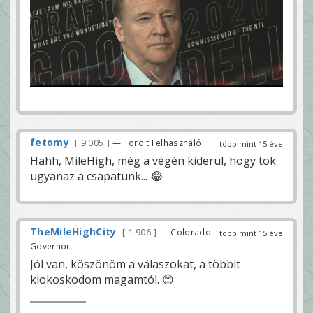
fetomy
9 005
— Törölt Felhasználó
több mint 15 éve
Hahh, MileHigh, még a végén kiderül, hogy tök
ugyanaz a csapatunk... 😂
TheMileHighCity
1 906
— Colorado
több mint 15 éve
Governor
Jól van, köszönöm a válaszokat, a többit
kiokoskodom magamtól. 😊