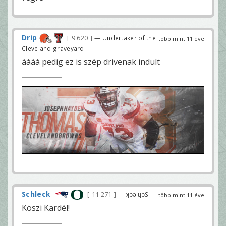
Drip
9 620
— Undertaker of the
több mint 11 éve
Cleveland graveyard
áááá pedig ez is szép drivenak indult
Schleck
11 271
— ʞɔǝlɥɔS
több mint 11 éve
Köszi Kardél!