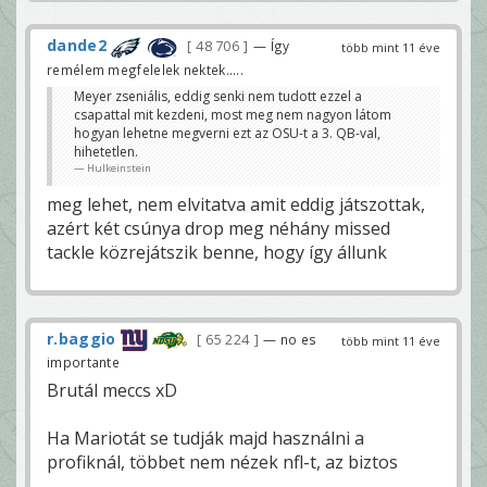
dande2
48 706
— Így
több mint 11 éve
remélem megfelelek nektek.....
Meyer zseniális, eddig senki nem tudott ezzel a
csapattal mit kezdeni, most meg nem nagyon látom
hogyan lehetne megverni ezt az OSU-t a 3. QB-val,
hihetetlen.
Hulkeinstein
meg lehet, nem elvitatva amit eddig játszottak,
azért két csúnya drop meg néhány missed
tackle közrejátszik benne, hogy így állunk
r.baggio
65 224
— no es
több mint 11 éve
importante
Brutál meccs xD
Ha Mariotát se tudják majd használni a
profiknál, többet nem nézek nfl-t, az biztos