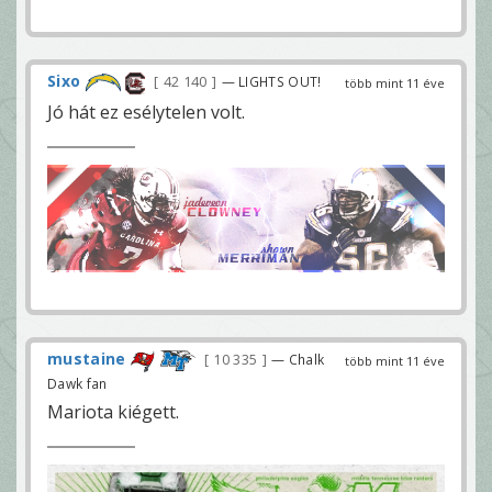
Sixo
42 140
— LIGHTS OUT!
több mint 11 éve
Jó hát ez esélytelen volt.
mustaine
10 335
— Chalk
több mint 11 éve
Dawk fan
Mariota kiégett.