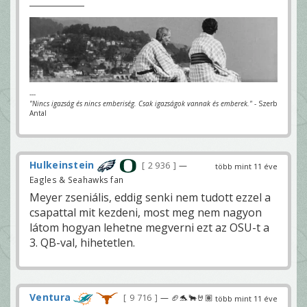
---
"Nincs igazság és nincs emberiség. Csak igazságok vannak és emberek."
- Szerb
Antal
Hulkeinstein
2 936
—
több mint 11 éve
Eagles & Seahawks fan
Meyer zseniális, eddig senki nem tudott ezzel a
csapattal mit kezdeni, most meg nem nagyon
látom hogyan lehetne megverni ezt az OSU-t a
3. QB-val, hihetetlen.
Ventura
9 716
— 🏈🐬🐂🤘🏽
több mint 11 éve