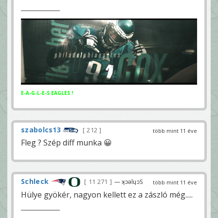
E-A-G-L-E-S EAGLES !
szabolcs13
212
több mint 11 éve
Fleg ? Szép diff munka 😀
Schleck
11 271
— ʞɔǝlɥɔS
több mint 11 éve
Hülye gyökér, nagyon kellett ez a zászló még.....