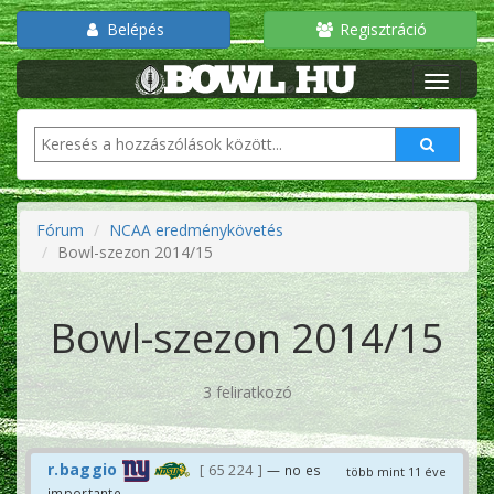
Belépés
Regisztráció
Fórum
NCAA eredménykövetés
Bowl-szezon 2014/15
Bowl-szezon 2014/15
3 feliratkozó
r.baggio
65 224
— no es
több mint 11 éve
importante