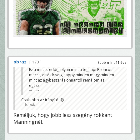
obraz
170
több mint 11 éve
Ez a meccs eddig olyan mint a tegnapi Broncos
meccs, első driveig happy minden megy minden
mint az ágybaszarás onnantól rémálom az
egész.
obraz
Csak jobb az irányító. 😊
Schleck
Reméljük, hogy jobb lesz szegény rokkant
Manningnél.