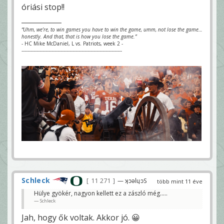
óriási stop!!
“Uhm, we’re, to win games you have to win the game, umm, not lose the game…
honestly. And that, that is how you lose the game.”
- HC Mike McDaniel, L vs. Patriots, week 2 -
-------------------------------------------------------------------
Schleck
11 271
— ʞɔǝlɥɔS
több mint 11 éve
Hülye gyökér, nagyon kellett ez a zászló még.....
Schleck
Jah, hogy ők voltak. Akkor jó. 😀