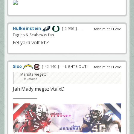
Hulkeinstein
2 936
—
több mint 11 éve
Eagles & Seahawks fan
Fél yard volt kb?
Sixo
42 140
— LIGHTS OUT!
több mint 11 éve
Mariota kiégett.
mustaine
Jah Mady megszívta xD