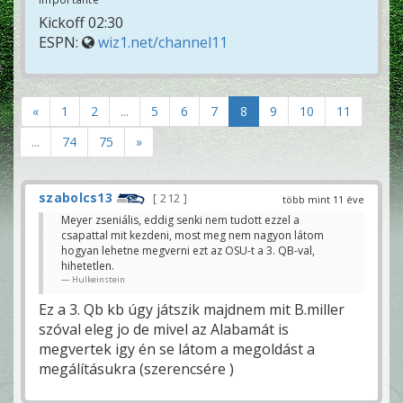
Kickoff 02:30
ESPN:
wiz1.net/channel11
«
1
2
...
5
6
7
8
9
10
11
...
74
75
»
szabolcs13
212
több mint 11 éve
Meyer zseniális, eddig senki nem tudott ezzel a
csapattal mit kezdeni, most meg nem nagyon látom
hogyan lehetne megverni ezt az OSU-t a 3. QB-val,
hihetetlen.
Hulkeinstein
Ez a 3. Qb kb úgy játszik majdnem mit B.miller
szóval eleg jo de mivel az Alabamát is
megvertek igy én se látom a megoldást a
megálításukra (szerencsére )