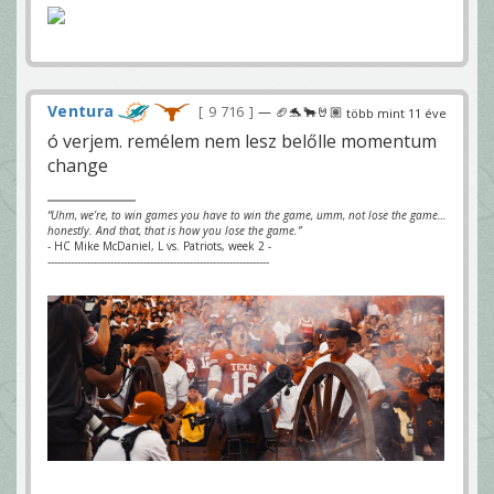
Ventura
9 716
— 🏈🐬🐂🤘🏽
több mint 11 éve
ó verjem. remélem nem lesz belőlle momentum
change
“Uhm, we’re, to win games you have to win the game, umm, not lose the game…
honestly. And that, that is how you lose the game.”
- HC Mike McDaniel, L vs. Patriots, week 2 -
-------------------------------------------------------------------