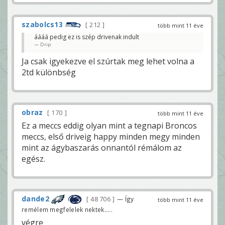
szabolcs13
212
több mint 11 éve
áááá pedig ez is szép drivenak indult
Drip
Ja csak igyekezve el szúrtak meg lehet volna a
2td különbség
obraz
170
több mint 11 éve
Ez a meccs eddig olyan mint a tegnapi Broncos
meccs, első driveig happy minden megy minden
mint az ágybaszarás onnantól rémálom az
egész.
dande2
48 706
— Így
több mint 11 éve
remélem megfelelek nektek.....
végre