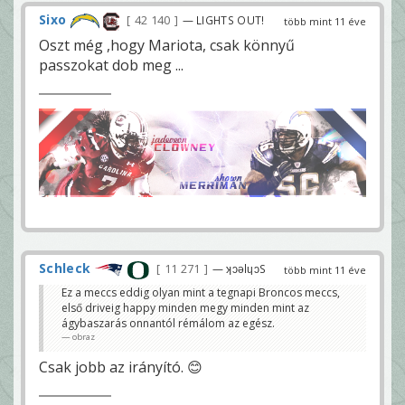
Sixo
42 140
— LIGHTS OUT!
több mint 11 éve
Oszt még ,hogy Mariota, csak könnyű
passzokat dob meg ...
Schleck
11 271
— ʞɔǝlɥɔS
több mint 11 éve
Ez a meccs eddig olyan mint a tegnapi Broncos meccs,
első driveig happy minden megy minden mint az
ágybaszarás onnantól rémálom az egész.
obraz
Csak jobb az irányító. 😊