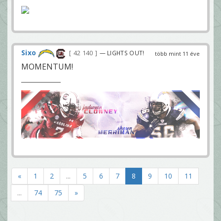
Sixo
42 140
— LIGHTS OUT!
több mint 11 éve
MOMENTUM!
«
1
2
...
5
6
7
8
9
10
11
...
74
75
»