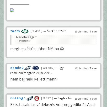
toam
2 401
— Suck for ?????
több mint 11 éve
Mariota kiégett.
mustaine
megbeszéltük, jöhet NY-ba 😊
dande2
48 706
— Így
több mint 11 éve
remélem megfelelek nektek.....
nem baj neki kellett menni
Greengo
9 332
— Eagles fan
több mint 11 éve
Ez is hatalmas védekezés volt negyediknél. Ajjaj.